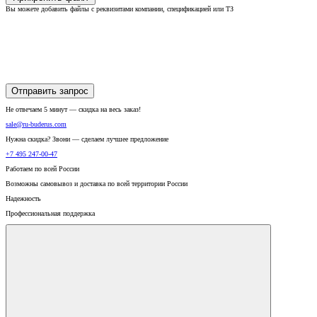
Вы можете добавить файлы с реквизитами компании, спецификацией или ТЗ
Отправить запрос
Не отвечаем 5 минут — скидка на весь заказ!
sale@ru-buderus.com
Нужна скидка? Звони — сделаем лучшее предложение
+7 495 247-00-47
Работаем по всей России
Возможны самовывоз и доставка по всей территории России
Надежность
Профессиональная поддержка