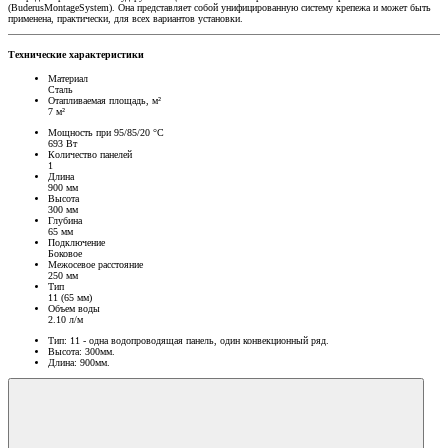
(BuderusMontageSystem). Она представляет собой унифицированную систему крепежа и может быть
применена, практически, для всех вариантов установки.
Технические характеристики
Материал
Сталь
Отапливаемая площадь, м²
7 м²
Мощность при 95/85/20 °C
693 Вт
Количество панелей
1
Длина
900 мм
Высота
300 мм
Глубина
65 мм
Подключение
Боковое
Межосевое расстояние
250 мм
Тип
11 (65 мм)
Объем воды
2.10 л/м
Тип: 11 - одна водопроводящая панель, один конвекционный ряд.
Высота: 300мм.
Длина: 900мм.