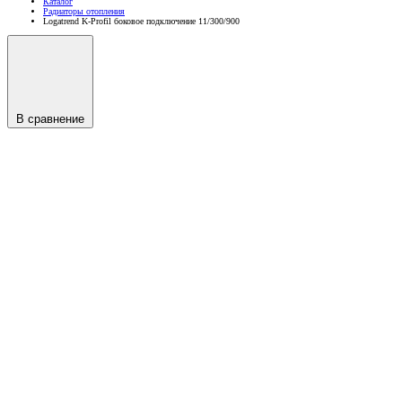
Каталог
Радиаторы отопления
Logatrend K-Profil боковое подключение 11/300/900
В сравнение