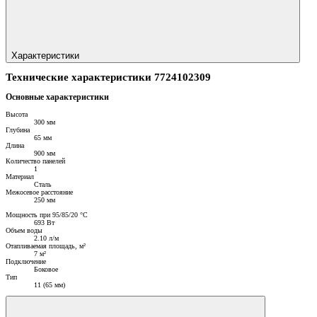
Характеристики
Технические характеристики 7724102309
Основные характеристики
Высота
300 мм
Глубина
65 мм
Длина
900 мм
Количество панелей
1
Материал
Сталь
Межосевое расстояние
250 мм
Мощность при 95/85/20 °C
693 Вт
Объем воды
2.10 л/м
Отапливаемая площадь, м²
7 м²
Подключение
Боковое
Тип
11 (65 мм)