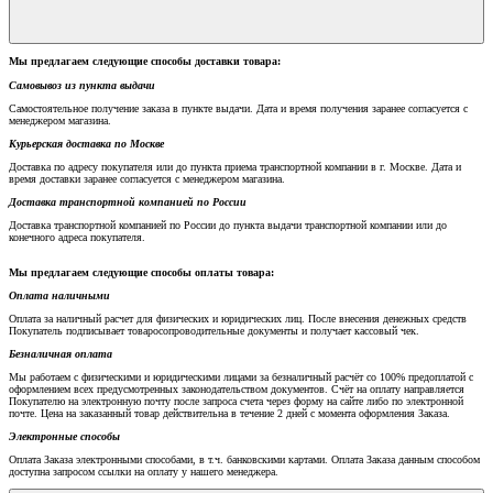
Мы предлагаем следующие способы доставки товара:
Самовывоз из пункта выдачи
Самостоятельное получение заказа в пункте выдачи. Дата и время получения заранее согласуется с
менеджером магазина.
Курьерская доставка по Москве
Доставка по адресу покупателя или до пункта приема транспортной компании в г. Москве. Дата и
время доставки заранее согласуется с менеджером магазина.
Доставка транспортной компанией по России
Доставка транспортной компанией по России до пункта выдачи транспортной компании или до
конечного адреса покупателя.
Мы предлагаем следующие способы оплаты товара:
Оплата наличными
Оплата за наличный расчет для физических и юридических лиц. После внесения денежных средств
Покупатель подписывает товаросопроводительные документы и получает кассовый чек.
Безналичная оплата
Мы работаем с физическими и юридическими лицами за безналичный расчёт со 100% предоплатой с
оформлением всех предусмотренных законодательством документов. Счёт на оплату направляется
Покупателю на электронную почту после запроса счета через форму на сайте либо по электронной
почте. Цена на заказанный товар действительна в течение 2 дней с момента оформления Заказа.
Электронные способы
Оплата Заказа электронными способами, в т.ч. банковскими картами. Оплата Заказа данным способом
доступна запросом ссылки на оплату у нашего менеджера.