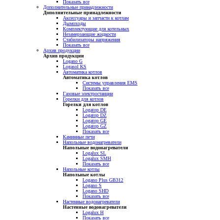
Показать все
Дополнительные принадлежности
Дополнительные принадлежности
Аксессуары и запчасти к котлам
Дымоходы
Комплектующие для котельных
Незамерзающие жидкости
Стабилизаторы напряжения
Показать все
Архив продукции
Архив продукции
Logano G
Logasol KS
Автоматика котлов
Автоматика котлов
Системы управления EMS
Показать все
Газовые электростанции
Горелки для котлов
Горелки для котлов
Logatop DE
Logatop DZ
Logatop GE
Logatop GZ
Показать все
Каминные печи
Напольные водонагреватели
Напольные водонагреватели
Logalux SL
Logalux SMH
Показать все
Напольные котлы
Напольные котлы
Logano Plus GB312
Logano S
Logano SHD
Показать все
Настенные водонагреватели
Настенные водонагреватели
Logalux H
Показать все