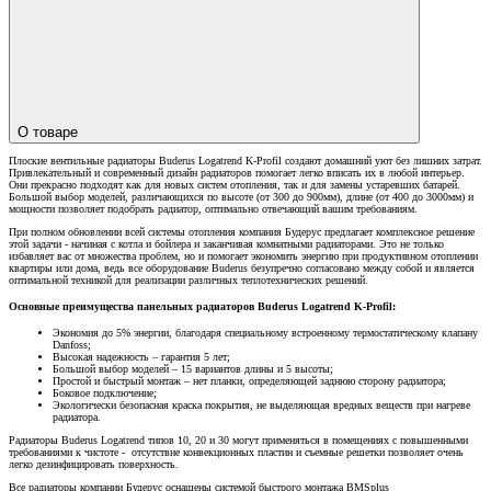
О товаре
Плоские вентильные радиаторы Buderus Logatrend K-Profil создают домашний уют без лишних затрат.
Привлекательный и современный дизайн радиаторов помогает легко вписать их в любой интерьер.
Они прекрасно подходят как для новых систем отопления, так и для замены устаревших батарей.
Большой выбор моделей, различающихся по высоте (от 300 до 900мм), длине (от 400 до 3000мм) и
мощности позволяет подобрать радиатор, оптимально отвечающий вашим требованиям.
При полном обновлении всей системы отопления компания Будерус предлагает комплексное решение
этой задачи - начиная с котла и бойлера и заканчивая комнатными радиаторами. Это не только
избавляет вас от множества проблем, но и помогает экономить энергию при продуктивном отоплении
квартиры или дома, ведь все оборудование Buderus безупречно согласовано между собой и является
оптимальной техникой для реализации различных теплотехнических решений.
Основные преимущества панельных радиаторов Buderus Logatrend K-Profil:
Экономия до 5% энергии, благодаря специальному встроенному термостатическому клапану
Danfoss;
Высокая надежность – гарантия 5 лет;
Большой выбор моделей – 15 вариантов длины и 5 высоты;
Простой и быстрый монтаж – нет планки, определяющей заднюю сторону радиатора;
Боковое подключение;
Экологически безопасная краска покрытия, не выделяющая вредных веществ при нагреве
радиатора.
Радиаторы Buderus Logatrend типов 10, 20 и 30 могут применяться в помещениях с повышенными
требованиями к чистоте - отсутствие конвекционных пластин и съемные решетки позволяет очень
легко дезинфицировать поверхность.
Все радиаторы компании Будерус оснащены системой быстрого монтажа BMSplus