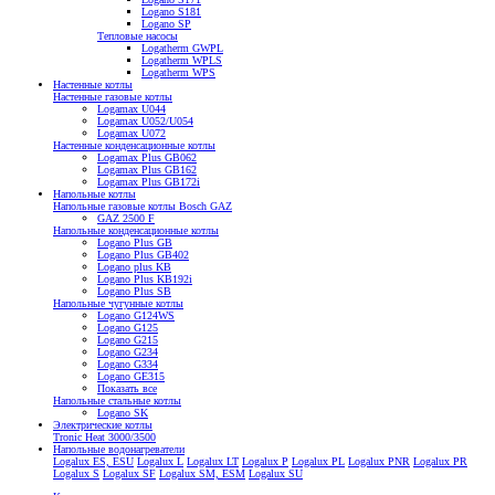
Logano S181
Logano SP
Тепловые насосы
Logatherm GWPL
Logatherm WPLS
Logatherm WPS
Настенные котлы
Настенные газовые котлы
Logamax U044
Logamax U052/U054
Logamax U072
Настенные конденсационные котлы
Logamax Plus GB062
Logamax Plus GB162
Logamax Plus GB172i
Напольные котлы
Напольные газовые котлы Bosch GAZ
GAZ 2500 F
Напольные конденсационные котлы
Logano Plus GB
Logano Plus GB402
Logano plus KB
Logano Plus KB192i
Logano Plus SB
Напольные чугунные котлы
Logano G124WS
Logano G125
Logano G215
Logano G234
Logano G334
Logano GE315
Показать все
Напольные стальные котлы
Logano SK
Электрические котлы
Tronic Heat 3000/3500
Напольные водонагреватели
Logalux ES, ESU
Logalux L
Logalux LT
Logalux P
Logalux PL
Logalux PNR
Logalux PR
Logalux S
Logalux SF
Logalux SM, ESM
Logalux SU