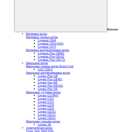
Каталог
Настенные котлы
Настенные газовые котлы
Logamax U044
Logamax U052/U054
Logamax U072
Настенные конденсационные котлы
Logamax Plus GB062
Logamax Plus GB162
Logamax Plus GB172i
Напольные котлы
Напольные газовые котлы Bosch GAZ
GAZ 2500 F
Напольные конденсационные котлы
Logano Plus GB
Logano Plus GB402
Logano plus KB
Logano Plus KB192i
Logano Plus SB
Напольные чугунные котлы
Logano G124WS
Logano G125
Logano G215
Logano G234
Logano G334
Logano GE315
Logano GE515
Logano GE615
Напольные стальные котлы
Logano SK
Электрические котлы
Tronic Heat 3000/3500