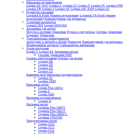
Напольные водонагреватели
Logalux ES, ESU
Logalux L
Logalux LT
Logalux P
Logalux PL
Logalux PNR
Logalux PR
Logalux S
Logalux SF
Logalux SM, ESM
Logalux SU
Радиаторы отопления
Logatrend K-Profil (боковое подключение)
Logatrend VK-Profil (нижнее
подключение)
Комплектующие для радиаторов
Солнечные коллекторы
Logasol CKN
Logasol SKN/SKS
Автоматика для котлов
Модули к системам управления
Пульты и регуляторы
Системы управления
Logamatic
Термостаты
Дополнительные принадлежности
Аксессуары и запчасти к котлам
Дымоходы
Комплектующие для котельных
Незамерзающие жидкости
Стабилизаторы напряжения
Архив продукции
Logano G
Logasol KS
Автоматика котлов
Системы управления EMS
Газовые электростанции
Горелки для котлов
Logatop DE
Logatop DZ
Logatop GE
Logatop GZ
Каминные печи
Напольные водонагреватели
Logalux SL
Logalux SMH
Напольные котлы
Logano Plus GB312
Logano S
Logano SHD
Настенные водонагреватели
Logalux H
Настенные котлы
Logamax Plus GB072
Logamax Plus GB112
Logamax Plus GBH172
Logamax U032/034
Твердотопливные котлы
Logano G221
Logano S111
Logano S131
Logano S171