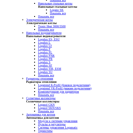
Показать все
Напольные стальные котлы
Напольные стальные котлы
Logano SK
Показать все
Показать все
Электрические котлы
Электрические котлы
Tronic Heat 3000/3500
Показать все
Напольные водонагреватели
Напольные водонагреватели
Logalux ES, ESU
Logalux L
Logalux LT
Logalux P
Logalux PL
Logalux PNR
Logalux PR
Logalux S
Logalux SF
Logalux SM, ESM
Logalux SU
Показать все
Радиаторы отопления
Радиаторы отопления
Logatrend K-Profil (боковое подключение)
Logatrend VK-Profil (нижнее подключение)
Комплектующие для радиаторов
Показать все
Солнечные коллекторы
Солнечные коллекторы
Logasol CKN
Logasol SKN/SKS
Показать все
Автоматика для котлов
Автоматика для котлов
Модули к системам управления
Пульты и регуляторы
Системы управления Logamatic
Термостаты