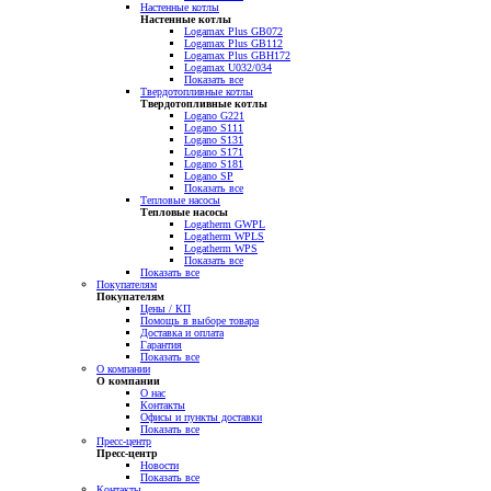
Настенные котлы
Настенные котлы
Logamax Plus GB072
Logamax Plus GB112
Logamax Plus GBH172
Logamax U032/034
Показать все
Твердотопливные котлы
Твердотопливные котлы
Logano G221
Logano S111
Logano S131
Logano S171
Logano S181
Logano SP
Показать все
Тепловые насосы
Тепловые насосы
Logatherm GWPL
Logatherm WPLS
Logatherm WPS
Показать все
Показать все
Покупателям
Покупателям
Цены / КП
Помощь в выборе товара
Доставка и оплата
Гарантия
Показать все
О компании
О компании
О нас
Контакты
Офисы и пункты доставки
Показать все
Пресс-центр
Пресс-центр
Новости
Показать все
Контакты