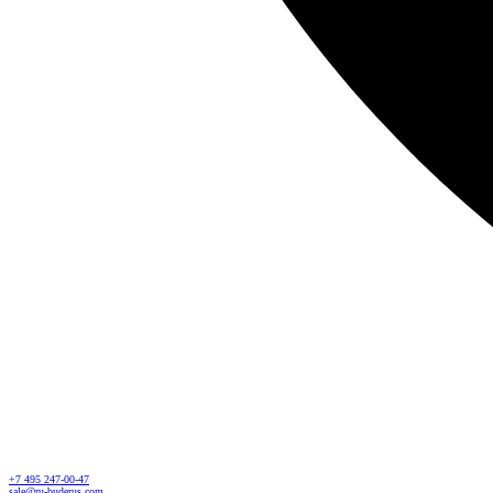
+7 495 247-00-47
sale@ru-buderus.com