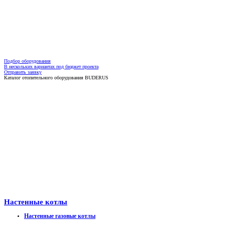
Подбор оборудования
В нескольких вариантах под бюджет проекта
Отправить заявку
Каталог отопительного оборудования BUDERUS
Настенные котлы
Настенные газовые котлы