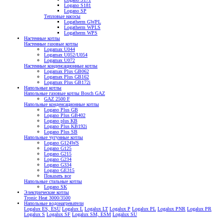
Logano S181
Logano SP
Тепловые насосы
Logatherm GWPL
Logatherm WPLS
Logatherm WPS
Настенные котлы
Настенные газовые котлы
Logamax U044
Logamax U052/U054
Logamax U072
Настенные конденсационные котлы
Logamax Plus GB062
Logamax Plus GB162
Logamax Plus GB172i
Напольные котлы
Напольные газовые котлы Bosch GAZ
GAZ 2500 F
Напольные конденсационные котлы
Logano Plus GB
Logano Plus GB402
Logano plus KB
Logano Plus KB192i
Logano Plus SB
Напольные чугунные котлы
Logano G124WS
Logano G125
Logano G215
Logano G234
Logano G334
Logano GE315
Показать все
Напольные стальные котлы
Logano SK
Электрические котлы
Tronic Heat 3000/3500
Напольные водонагреватели
Logalux ES, ESU
Logalux L
Logalux LT
Logalux P
Logalux PL
Logalux PNR
Logalux PR
Logalux S
Logalux SF
Logalux SM, ESM
Logalux SU