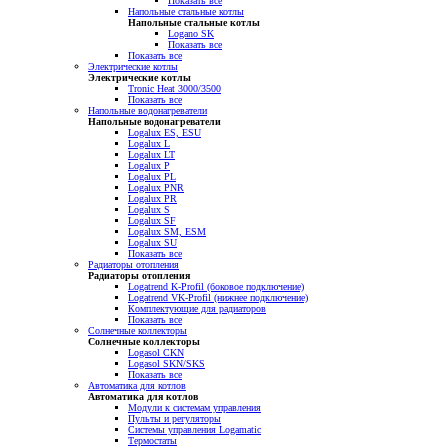
Показать все
Напольные стальные котлы
Напольные стальные котлы
Logano SK
Показать все
Показать все
Электрические котлы
Электрические котлы
Tronic Heat 3000/3500
Показать все
Напольные водонагреватели
Напольные водонагреватели
Logalux ES, ESU
Logalux L
Logalux LT
Logalux P
Logalux PL
Logalux PNR
Logalux PR
Logalux S
Logalux SF
Logalux SM, ESM
Logalux SU
Показать все
Радиаторы отопления
Радиаторы отопления
Logatrend K-Profil (боковое подключение)
Logatrend VK-Profil (нижнее подключение)
Комплектующие для радиаторов
Показать все
Солнечные коллекторы
Солнечные коллекторы
Logasol CKN
Logasol SKN/SKS
Показать все
Автоматика для котлов
Автоматика для котлов
Модули к системам управления
Пульты и регуляторы
Системы управления Logamatic
Термостаты