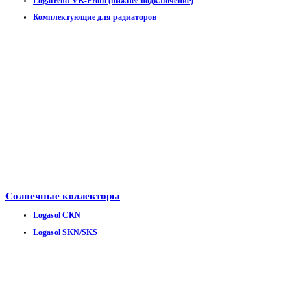
Logatrend VK-Profil (нижнее подключение)
Комплектующие для радиаторов
Солнечные коллекторы
Logasol CKN
Logasol SKN/SKS