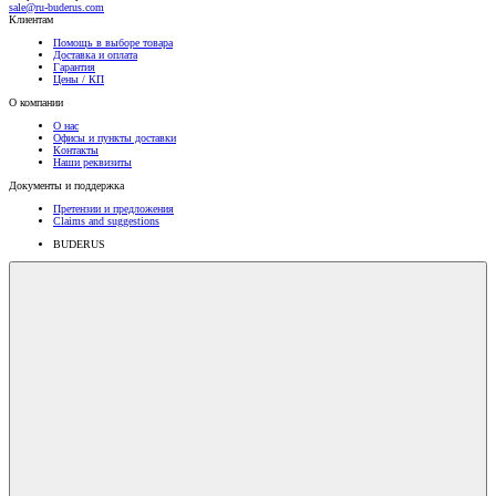
sale@ru-buderus.com
Клиентам
Помощь в выборе товара
Доставка и оплата
Гарантия
Цены / КП
О компании
О нас
Офисы и пункты доставки
Контакты
Наши реквизиты
Документы и поддержка
Претензии и предложения
Claims and suggestions
BUDERUS