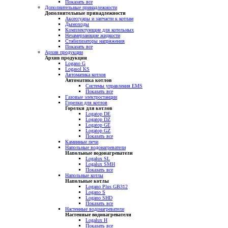
Показать все
Дополнительные принадлежности
Дополнительные принадлежности
Аксессуары и запчасти к котлам
Дымоходы
Комплектующие для котельных
Незамерзающие жидкости
Стабилизаторы напряжения
Показать все
Архив продукции
Архив продукции
Logano G
Logasol KS
Автоматика котлов
Автоматика котлов
Системы управления EMS
Показать все
Газовые электростанции
Горелки для котлов
Горелки для котлов
Logatop DE
Logatop DZ
Logatop GE
Logatop GZ
Показать все
Каминные печи
Напольные водонагреватели
Напольные водонагреватели
Logalux SL
Logalux SMH
Показать все
Напольные котлы
Напольные котлы
Logano Plus GB312
Logano S
Logano SHD
Показать все
Настенные водонагреватели
Настенные водонагреватели
Logalux H
Показать все