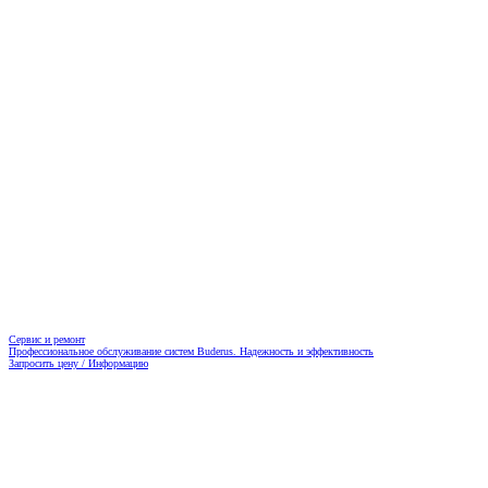
Сервис и ремонт
Профессиональное обслуживание систем Buderus. Надежность и эффективность
Запросить цену / Информацию