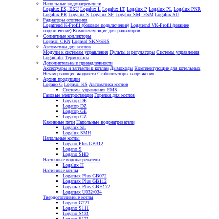
Напольные водонагреватели
Logalux ES, ESU
Logalux L
Logalux LT
Logalux P
Logalux PL
Logalux PNR
Logalux PR
Logalux S
Logalux SF
Logalux SM, ESM
Logalux SU
Радиаторы отопления
Logatrend K-Profil (боковое подключение)
Logatrend VK-Profil (нижнее
подключение)
Комплектующие для радиаторов
Солнечные коллекторы
Logasol CKN
Logasol SKN/SKS
Автоматика для котлов
Модули к системам управления
Пульты и регуляторы
Системы управления
Logamatic
Термостаты
Дополнительные принадлежности
Аксессуары и запчасти к котлам
Дымоходы
Комплектующие для котельных
Незамерзающие жидкости
Стабилизаторы напряжения
Архив продукции
Logano G
Logasol KS
Автоматика котлов
Системы управления EMS
Газовые электростанции
Горелки для котлов
Logatop DE
Logatop DZ
Logatop GE
Logatop GZ
Каминные печи
Напольные водонагреватели
Logalux SL
Logalux SMH
Напольные котлы
Logano Plus GB312
Logano S
Logano SHD
Настенные водонагреватели
Logalux H
Настенные котлы
Logamax Plus GB072
Logamax Plus GB112
Logamax Plus GBH172
Logamax U032/034
Твердотопливные котлы
Logano G221
Logano S111
Logano S131
Logano S171