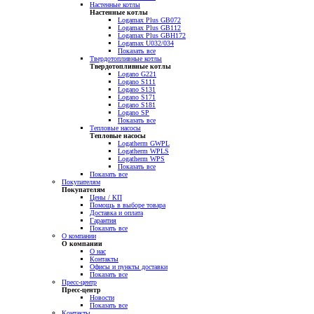
Настенные котлы
Настенные котлы
Logamax Plus GB072
Logamax Plus GB112
Logamax Plus GBH172
Logamax U032/034
Показать все
Твердотопливные котлы
Твердотопливные котлы
Logano G221
Logano S111
Logano S131
Logano S171
Logano S181
Logano SP
Показать все
Тепловые насосы
Тепловые насосы
Logatherm GWPL
Logatherm WPLS
Logatherm WPS
Показать все
Показать все
Покупателям
Покупателям
Цены / КП
Помощь в выборе товара
Доставка и оплата
Гарантия
Показать все
О компании
О компании
О нас
Контакты
Офисы и пункты доставки
Показать все
Пресс-центр
Пресс-центр
Новости
Показать все
Контакты