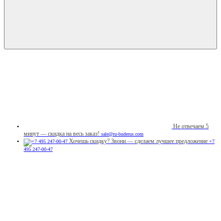
Не отвечаем 5
минут — скидка на весь заказ!
sale@ru-buderus.com
Хочешь скидку? Звони — сделаем лучшее предложение
+7
495 247-00-47