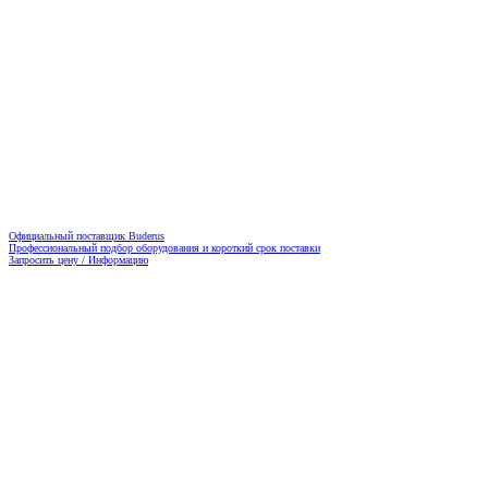
Официальный поставщик Buderus
Профессиональный подбор оборудования и короткий срок поставки
Запросить цену / Информацию