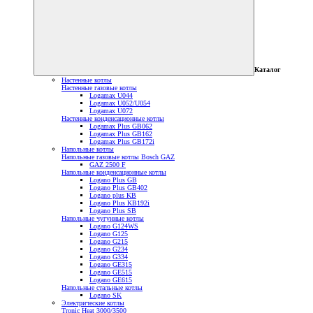
Каталог
Настенные котлы
Настенные газовые котлы
Logamax U044
Logamax U052/U054
Logamax U072
Настенные конденсационные котлы
Logamax Plus GB062
Logamax Plus GB162
Logamax Plus GB172i
Напольные котлы
Напольные газовые котлы Bosch GAZ
GAZ 2500 F
Напольные конденсационные котлы
Logano Plus GB
Logano Plus GB402
Logano plus KB
Logano Plus KB192i
Logano Plus SB
Напольные чугунные котлы
Logano G124WS
Logano G125
Logano G215
Logano G234
Logano G334
Logano GE315
Logano GE515
Logano GE615
Напольные стальные котлы
Logano SK
Электрические котлы
Tronic Heat 3000/3500