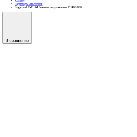
Каталог
Радиаторы отопления
Logatrend K-Profil боковое подключение 11/400/800
В сравнение