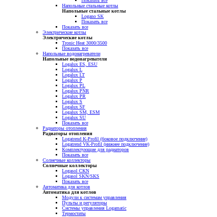
Показать все
Напольные стальные котлы
Напольные стальные котлы
Logano SK
Показать все
Показать все
Электрические котлы
Электрические котлы
Tronic Heat 3000/3500
Показать все
Напольные водонагреватели
Напольные водонагреватели
Logalux ES, ESU
Logalux L
Logalux LT
Logalux P
Logalux PL
Logalux PNR
Logalux PR
Logalux S
Logalux SF
Logalux SM, ESM
Logalux SU
Показать все
Радиаторы отопления
Радиаторы отопления
Logatrend K-Profil (боковое подключение)
Logatrend VK-Profil (нижнее подключение)
Комплектующие для радиаторов
Показать все
Солнечные коллекторы
Солнечные коллекторы
Logasol CKN
Logasol SKN/SKS
Показать все
Автоматика для котлов
Автоматика для котлов
Модули к системам управления
Пульты и регуляторы
Системы управления Logamatic
Термостаты