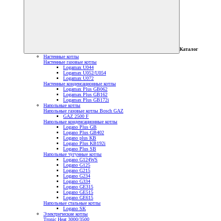
Каталог
Настенные котлы
Настенные газовые котлы
Logamax U044
Logamax U052/U054
Logamax U072
Настенные конденсационные котлы
Logamax Plus GB062
Logamax Plus GB162
Logamax Plus GB172i
Напольные котлы
Напольные газовые котлы Bosch GAZ
GAZ 2500 F
Напольные конденсационные котлы
Logano Plus GB
Logano Plus GB402
Logano plus KB
Logano Plus KB192i
Logano Plus SB
Напольные чугунные котлы
Logano G124WS
Logano G125
Logano G215
Logano G234
Logano G334
Logano GE315
Logano GE515
Logano GE615
Напольные стальные котлы
Logano SK
Электрические котлы
Tronic Heat 3000/3500