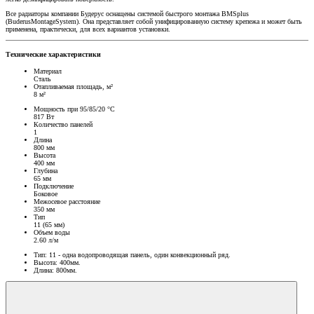
Все радиаторы компании Будерус оснащены системой быстрого монтажа BMSplus
(BuderusMontageSystem). Она представляет собой унифицированную систему крепежа и может быть
применена, практически, для всех вариантов установки.
Технические характеристики
Материал
Сталь
Отапливаемая площадь, м²
8 м²
Мощность при 95/85/20 °C
817 Вт
Количество панелей
1
Длина
800 мм
Высота
400 мм
Глубина
65 мм
Подключение
Боковое
Межосевое расстояние
350 мм
Тип
11 (65 мм)
Объем воды
2.60 л/м
Тип: 11 - одна водопроводящая панель, один конвекционный ряд.
Высота: 400мм.
Длина: 800мм.