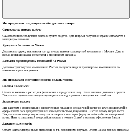
Мы предлагаем следующие способы доставки товара:
Самовывоз из пункта выдачи
Самостоятельное получение заказа в пункте выдачи. Дата и время получения заранее согласуется с
менеджером магазина.
Курьерская доставка по Москве
Доставка по адресу покупателя или до пункта приема транспортной компании в г. Москве. Дата и
время доставки заранее согласуется с менеджером магазина.
Доставка транспортной компанией по России
Доставка транспортной компанией по России до пункта выдачи транспортной компании или до
конечного адреса покупателя.
Мы предлагаем следующие способы оплаты товара:
Оплата наличными
Оплата за наличный расчет для физических и юридических лиц. После внесения денежных средств
Покупатель подписывает товаросопроводительные документы и получает кассовый чек.
Безналичная оплата
Мы работаем с физическими и юридическими лицами за безналичный расчёт со 100% предоплатой с
оформлением всех предусмотренных законодательством документов. Счёт на оплату направляется
Покупателю на электронную почту после запроса счета через форму на сайте либо по электронной
почте. Цена на заказанный товар действительна в течение 2 дней с момента оформления Заказа.
Электронные способы
Оплата Заказа электронными способами, в т.ч. банковскими картами. Оплата Заказа данным способом