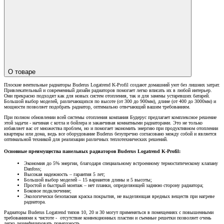
О товаре
Плоские вентильные радиаторы Buderus Logatrend K-Profil создают домашний уют без лишних затрат.
Привлекательный и современный дизайн радиаторов помогает легко вписать их в любой интерьер.
Они прекрасно подходят как для новых систем отопления, так и для замены устаревших батарей.
Большой выбор моделей, различающихся по высоте (от 300 до 900мм), длине (от 400 до 3000мм) и
мощности позволяет подобрать радиатор, оптимально отвечающий вашим требованиям.
При полном обновлении всей системы отопления компания Будерус предлагает комплексное решение
этой задачи - начиная с котла и бойлера и заканчивая комнатными радиаторами. Это не только
избавляет вас от множества проблем, но и помогает экономить энергию при продуктивном отоплении
квартиры или дома, ведь все оборудование Buderus безупречно согласовано между собой и является
оптимальной техникой для реализации различных теплотехнических решений.
Основные преимущества панельных радиаторов Buderus Logatrend K-Profil:
Экономия до 5% энергии, благодаря специальному встроенному термостатическому клапану
Danfoss;
Высокая надежность – гарантия 5 лет;
Большой выбор моделей – 15 вариантов длины и 5 высоты;
Простой и быстрый монтаж – нет планки, определяющей заднюю сторону радиатора;
Боковое подключение;
Экологически безопасная краска покрытия, не выделяющая вредных веществ при нагреве
радиатора.
Радиаторы Buderus Logatrend типов 10, 20 и 30 могут применяться в помещениях с повышенными
требованиями к чистоте - отсутствие конвекционных пластин и съемные решетки позволяет очень
легко дезинфицировать поверхность.