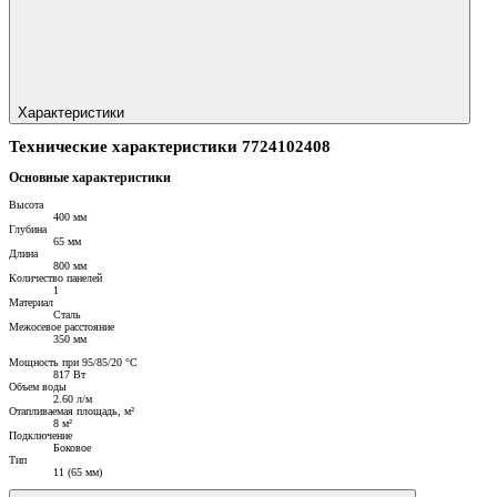
Характеристики
Технические характеристики 7724102408
Основные характеристики
Высота
400 мм
Глубина
65 мм
Длина
800 мм
Количество панелей
1
Материал
Сталь
Межосевое расстояние
350 мм
Мощность при 95/85/20 °C
817 Вт
Объем воды
2.60 л/м
Отапливаемая площадь, м²
8 м²
Подключение
Боковое
Тип
11 (65 мм)