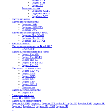
Logano S181
Logano SP
Тепловые насосы
Logatherm GWPL
Logatherm WPLS
Logatherm WPS
Настенные котлы
Настенные газовые котлы
Logamax U044
Logamax U052/U054
Logamax U072
Настенные конденсационные котлы
Logamax Plus GB062
Logamax Plus GB162
Logamax Plus GB172i
Напольные котлы
Напольные газовые котлы Bosch GAZ
GAZ 2500 F
Напольные конденсационные котлы
Logano Plus GB
Logano Plus GB402
Logano plus KB
Logano Plus KB192i
Logano Plus SB
Напольные чугунные котлы
Logano G124WS
Logano G125
Logano G215
Logano G234
Logano G334
Logano GE315
Показать все
Напольные стальные котлы
Logano SK
Электрические котлы
Tronic Heat 3000/3500
Напольные водонагреватели
Logalux ES, ESU
Logalux L
Logalux LT
Logalux P
Logalux PL
Logalux PNR
Logalux PR
Logalux S
Logalux SF
Logalux SM, ESM
Logalux SU