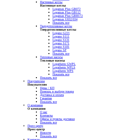
Настенные котлы
Настенные котлы
Logamax Plus GB072
Logamax Plus GB112
Logamax Plus GBH172
Logamax U032/034
Показать все
Твердотопливные котлы
Твердотопливные котлы
Logano G221
Logano S111
Logano S131
Logano S171
Logano S181
Logano SP
Показать все
Тепловые насосы
Тепловые насосы
Logatherm GWPL
Logatherm WPLS
Logatherm WPS
Показать все
Показать все
Покупателям
Покупателям
Цены / КП
Помощь в выборе товара
Доставка и оплата
Гарантия
Показать все
О компании
О компании
О нас
Контакты
Офисы и пункты доставки
Показать все
Пресс-центр
Пресс-центр
Новости
Показать все
Контакты