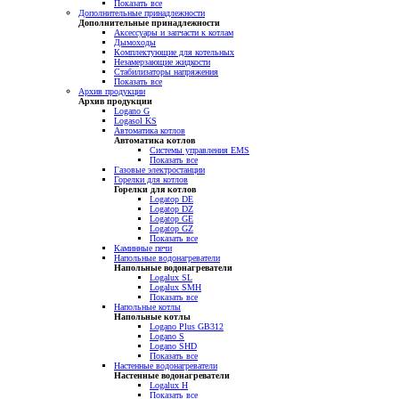
Показать все
Дополнительные принадлежности
Дополнительные принадлежности
Аксессуары и запчасти к котлам
Дымоходы
Комплектующие для котельных
Незамерзающие жидкости
Стабилизаторы напряжения
Показать все
Архив продукции
Архив продукции
Logano G
Logasol KS
Автоматика котлов
Автоматика котлов
Системы управления EMS
Показать все
Газовые электростанции
Горелки для котлов
Горелки для котлов
Logatop DE
Logatop DZ
Logatop GE
Logatop GZ
Показать все
Каминные печи
Напольные водонагреватели
Напольные водонагреватели
Logalux SL
Logalux SMH
Показать все
Напольные котлы
Напольные котлы
Logano Plus GB312
Logano S
Logano SHD
Показать все
Настенные водонагреватели
Настенные водонагреватели
Logalux H
Показать все