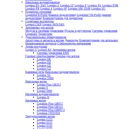
Напольные водонагреватели
Logalux ES, ESU
Logalux L
Logalux LT
Logalux P
Logalux PL
Logalux PNR
Logalux PR
Logalux S
Logalux SF
Logalux SM, ESM
Logalux SU
Радиаторы отопления
Logatrend K-Profil (боковое подключение)
Logatrend VK-Profil (нижнее
подключение)
Комплектующие для радиаторов
Солнечные коллекторы
Logasol CKN
Logasol SKN/SKS
Автоматика для котлов
Модули к системам управления
Пульты и регуляторы
Системы управления
Logamatic
Термостаты
Дополнительные принадлежности
Аксессуары и запчасти к котлам
Дымоходы
Комплектующие для котельных
Незамерзающие жидкости
Стабилизаторы напряжения
Архив продукции
Logano G
Logasol KS
Автоматика котлов
Системы управления EMS
Газовые электростанции
Горелки для котлов
Logatop DE
Logatop DZ
Logatop GE
Logatop GZ
Каминные печи
Напольные водонагреватели
Logalux SL
Logalux SMH
Напольные котлы
Logano Plus GB312
Logano S
Logano SHD
Настенные водонагреватели
Logalux H
Настенные котлы
Logamax Plus GB072
Logamax Plus GB112
Logamax Plus GBH172
Logamax U032/034
Твердотопливные котлы
Logano G221
Logano S111
Logano S131
Logano S171