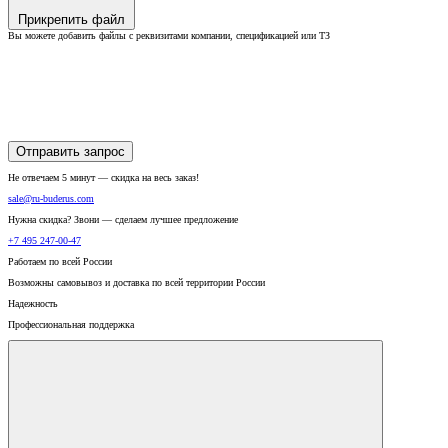
Прикрепить файл
Вы можете добавить файлы с реквизитами компании, спецификацией или ТЗ
Отправить запрос
Не отвечаем 5 минут — скидка на весь заказ!
sale@ru-buderus.com
Нужна скидка? Звони — сделаем лучшее предложение
+7 495 247-00-47
Работаем по всей России
Возможны самовывоз и доставка по всей территории России
Надежность
Профессиональная поддержка