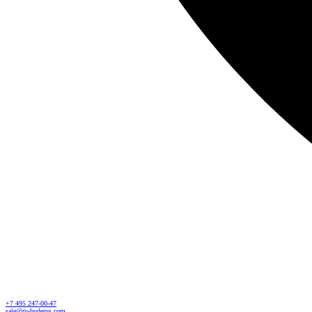
+7 495 247-00-47
sale@ru-buderus.com