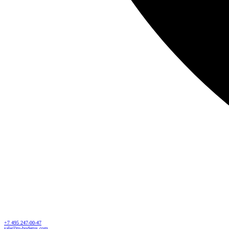
+7 495 247-00-47
sale@ru-buderus.com