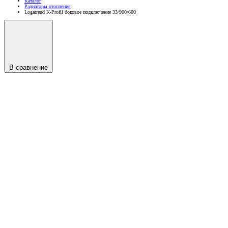
Каталог
Радиаторы отопления
Logatrend K-Profil боковое подключение 33/900/600
В сравнение