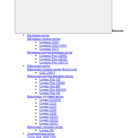
Каталог
Настенные котлы
Настенные газовые котлы
Logamax U044
Logamax U052/U054
Logamax U072
Настенные конденсационные котлы
Logamax Plus GB062
Logamax Plus GB162
Logamax Plus GB172i
Напольные котлы
Напольные газовые котлы Bosch GAZ
GAZ 2500 F
Напольные конденсационные котлы
Logano Plus GB
Logano Plus GB402
Logano plus KB
Logano Plus KB192i
Logano Plus SB
Напольные чугунные котлы
Logano G124WS
Logano G125
Logano G215
Logano G234
Logano G334
Logano GE315
Logano GE515
Logano GE615
Напольные стальные котлы
Logano SK
Электрические котлы
Tronic Heat 3000/3500