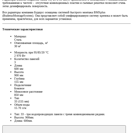
требованиями к чистоте - отсутствие конвекционных пластин и съемные решетки позволяет очень
легко дезинфицировать поверхность.
Все радиаторы компании Будерус оснащены системой быстрого монтажа BMSplus
(BuderusMontageSystem). Она представляет собой унифицированную систему крепежа и может быть
применена, практически, для всех вариантов установки.
Технические характеристики
Материал
Сталь
Отапливаемая площадь, м²
30 м²
Мощность при 95/85/20 °C
2 970 Вт
Количество панелей
3
Длина
600 мм
Высота
900 мм
Глубина
155 мм
Подключение
Боковое
Межосевое расстояние
850 мм
Тип
33 (155 мм)
Объем воды
15.70 л/м
Тип: 33 - три водопроводящих панели с тремя конвекционными рядами.
Высота: 900мм.
Длина: 600мм.