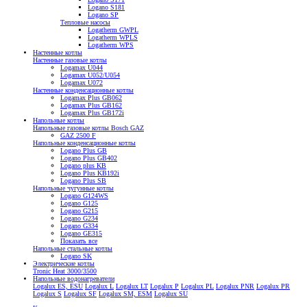
Logano S181
Logano SP
Тепловые насосы
Logatherm GWPL
Logatherm WPLS
Logatherm WPS
Настенные котлы
Настенные газовые котлы
Logamax U044
Logamax U052/U054
Logamax U072
Настенные конденсационные котлы
Logamax Plus GB062
Logamax Plus GB162
Logamax Plus GB172i
Напольные котлы
Напольные газовые котлы Bosch GAZ
GAZ 2500 F
Напольные конденсационные котлы
Logano Plus GB
Logano Plus GB402
Logano plus KB
Logano Plus KB192i
Logano Plus SB
Напольные чугунные котлы
Logano G124WS
Logano G125
Logano G215
Logano G234
Logano G334
Logano GE315
Показать все
Напольные стальные котлы
Logano SK
Электрические котлы
Tronic Heat 3000/3500
Напольные водонагреватели
Logalux ES, ESU
Logalux L
Logalux LT
Logalux P
Logalux PL
Logalux PNR
Logalux PR
Logalux S
Logalux SF
Logalux SM, ESM
Logalux SU