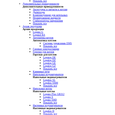
Показать все
Дополнительные принадлежности
Дополнительные принадлежности
Аксессуары и запчасти к котлам
Дымоходы
Комплектующие для котельных
Незамерзающие жидкости
Стабилизаторы напряжения
Показать все
Архив продукции
Архив продукции
Logano G
Logasol KS
Автоматика котлов
Автоматика котлов
Системы управления EMS
Показать все
Газовые электростанции
Горелки для котлов
Горелки для котлов
Logatop DE
Logatop DZ
Logatop GE
Logatop GZ
Показать все
Каминные печи
Напольные водонагреватели
Напольные водонагреватели
Logalux SL
Logalux SMH
Показать все
Напольные котлы
Напольные котлы
Logano Plus GB312
Logano S
Logano SHD
Показать все
Настенные водонагреватели
Настенные водонагреватели
Logalux H
Показать все