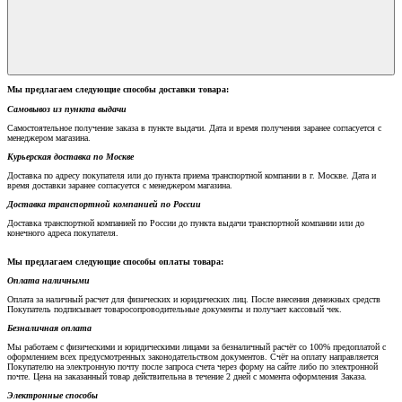
Мы предлагаем следующие способы доставки товара:
Самовывоз из пункта выдачи
Самостоятельное получение заказа в пункте выдачи. Дата и время получения заранее согласуется с
менеджером магазина.
Курьерская доставка по Москве
Доставка по адресу покупателя или до пункта приема транспортной компании в г. Москве. Дата и
время доставки заранее согласуется с менеджером магазина.
Доставка транспортной компанией по России
Доставка транспортной компанией по России до пункта выдачи транспортной компании или до
конечного адреса покупателя.
Мы предлагаем следующие способы оплаты товара:
Оплата наличными
Оплата за наличный расчет для физических и юридических лиц. После внесения денежных средств
Покупатель подписывает товаросопроводительные документы и получает кассовый чек.
Безналичная оплата
Мы работаем с физическими и юридическими лицами за безналичный расчёт со 100% предоплатой с
оформлением всех предусмотренных законодательством документов. Счёт на оплату направляется
Покупателю на электронную почту после запроса счета через форму на сайте либо по электронной
почте. Цена на заказанный товар действительна в течение 2 дней с момента оформления Заказа.
Электронные способы