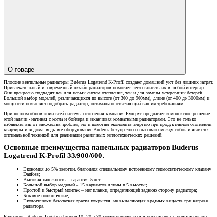
О товаре
Плоские вентильные радиаторы Buderus Logatrend K-Profil создают домашний уют без лишних затрат.
Привлекательный и современный дизайн радиаторов помогает легко вписать их в любой интерьер.
Они прекрасно подходят как для новых систем отопления, так и для замены устаревших батарей.
Большой выбор моделей, различающихся по высоте (от 300 до 900мм), длине (от 400 до 3000мм) и
мощности позволяет подобрать радиатор, оптимально отвечающий вашим требованиям.
При полном обновлении всей системы отопления компания Будерус предлагает комплексное решение
этой задачи - начиная с котла и бойлера и заканчивая комнатными радиаторами. Это не только
избавляет вас от множества проблем, но и помогает экономить энергию при продуктивном отоплении
квартиры или дома, ведь все оборудование Buderus безупречно согласовано между собой и является
оптимальной техникой для реализации различных теплотехнических решений.
Основные преимущества панельных радиаторов Buderus
Logatrend K-Profil 33/900/600:
Экономия до 5% энергии, благодаря специальному встроенному термостатическому клапану
Danfoss;
Высокая надежность – гарантия 5 лет;
Большой выбор моделей – 15 вариантов длины и 5 высоты;
Простой и быстрый монтаж – нет планки, определяющей заднюю сторону радиатора;
Боковое подключение;
Экологически безопасная краска покрытия, не выделяющая вредных веществ при нагреве
радиатора.
Радиаторы Buderus Logatrend типов 10, 20 и 30 могут применяться в помещениях с повышенными