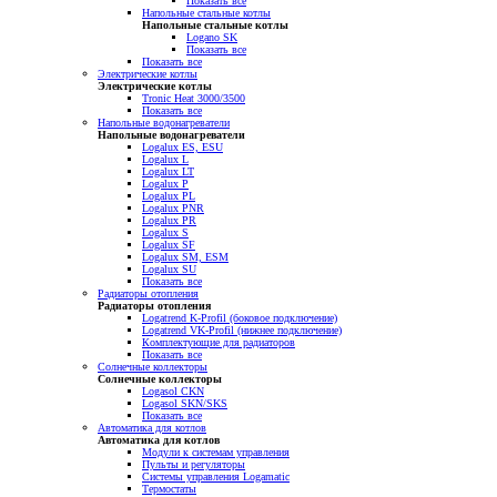
Показать все
Напольные стальные котлы
Напольные стальные котлы
Logano SK
Показать все
Показать все
Электрические котлы
Электрические котлы
Tronic Heat 3000/3500
Показать все
Напольные водонагреватели
Напольные водонагреватели
Logalux ES, ESU
Logalux L
Logalux LT
Logalux P
Logalux PL
Logalux PNR
Logalux PR
Logalux S
Logalux SF
Logalux SM, ESM
Logalux SU
Показать все
Радиаторы отопления
Радиаторы отопления
Logatrend K-Profil (боковое подключение)
Logatrend VK-Profil (нижнее подключение)
Комплектующие для радиаторов
Показать все
Солнечные коллекторы
Солнечные коллекторы
Logasol CKN
Logasol SKN/SKS
Показать все
Автоматика для котлов
Автоматика для котлов
Модули к системам управления
Пульты и регуляторы
Системы управления Logamatic
Термостаты