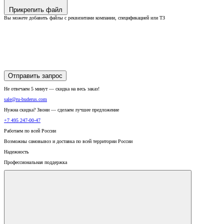
Прикрепить файл
Вы можете добавить файлы с реквизитами компании, спецификацией или ТЗ
Отправить запрос
Не отвечаем 5 минут — скидка на весь заказ!
sale@ru-buderus.com
Нужна скидка? Звони — сделаем лучшее предложение
+7 495 247-00-47
Работаем по всей России
Возможны самовывоз и доставка по всей территории России
Надежность
Профессиональная поддержка