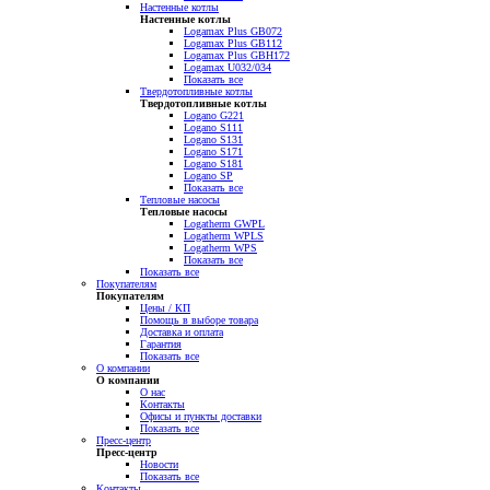
Настенные котлы
Настенные котлы
Logamax Plus GB072
Logamax Plus GB112
Logamax Plus GBH172
Logamax U032/034
Показать все
Твердотопливные котлы
Твердотопливные котлы
Logano G221
Logano S111
Logano S131
Logano S171
Logano S181
Logano SP
Показать все
Тепловые насосы
Тепловые насосы
Logatherm GWPL
Logatherm WPLS
Logatherm WPS
Показать все
Показать все
Покупателям
Покупателям
Цены / КП
Помощь в выборе товара
Доставка и оплата
Гарантия
Показать все
О компании
О компании
О нас
Контакты
Офисы и пункты доставки
Показать все
Пресс-центр
Пресс-центр
Новости
Показать все
Контакты