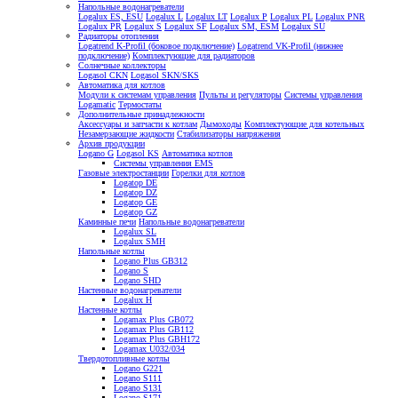
Напольные водонагреватели
Logalux ES, ESU
Logalux L
Logalux LT
Logalux P
Logalux PL
Logalux PNR
Logalux PR
Logalux S
Logalux SF
Logalux SM, ESM
Logalux SU
Радиаторы отопления
Logatrend K-Profil (боковое подключение)
Logatrend VK-Profil (нижнее
подключение)
Комплектующие для радиаторов
Солнечные коллекторы
Logasol CKN
Logasol SKN/SKS
Автоматика для котлов
Модули к системам управления
Пульты и регуляторы
Системы управления
Logamatic
Термостаты
Дополнительные принадлежности
Аксессуары и запчасти к котлам
Дымоходы
Комплектующие для котельных
Незамерзающие жидкости
Стабилизаторы напряжения
Архив продукции
Logano G
Logasol KS
Автоматика котлов
Системы управления EMS
Газовые электростанции
Горелки для котлов
Logatop DE
Logatop DZ
Logatop GE
Logatop GZ
Каминные печи
Напольные водонагреватели
Logalux SL
Logalux SMH
Напольные котлы
Logano Plus GB312
Logano S
Logano SHD
Настенные водонагреватели
Logalux H
Настенные котлы
Logamax Plus GB072
Logamax Plus GB112
Logamax Plus GBH172
Logamax U032/034
Твердотопливные котлы
Logano G221
Logano S111
Logano S131
Logano S171