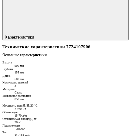
Характеристики
Технические характеристики 7724107906
Основные характеристики
Высота
900 мм
Глубина
155 мм
Длина
600 мм
Количество панелей
3
Материал
Сталь
Межосевое расстояние
850 мм
Мощность при 95/85/20 °C
2 970 Вт
Объем воды
15.70 л/м
Отапливаемая площадь, м²
30 м²
Подключение
Боковое
Тип
33 (155 мм)