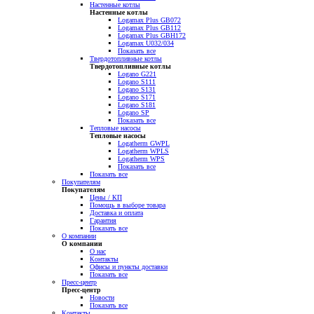
Настенные котлы
Настенные котлы
Logamax Plus GB072
Logamax Plus GB112
Logamax Plus GBH172
Logamax U032/034
Показать все
Твердотопливные котлы
Твердотопливные котлы
Logano G221
Logano S111
Logano S131
Logano S171
Logano S181
Logano SP
Показать все
Тепловые насосы
Тепловые насосы
Logatherm GWPL
Logatherm WPLS
Logatherm WPS
Показать все
Показать все
Покупателям
Покупателям
Цены / КП
Помощь в выборе товара
Доставка и оплата
Гарантия
Показать все
О компании
О компании
О нас
Контакты
Офисы и пункты доставки
Показать все
Пресс-центр
Пресс-центр
Новости
Показать все
Контакты