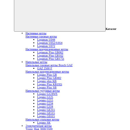
Каталог
Настенные котлы
Настенные газовые котлы
Logamax U044
Logamax U052/U054
Logamax U072
Настенные конденсационные котлы
Logamax Plus GB062
Logamax Plus GB162
Logamax Plus GB172i
Напольные котлы
Напольные газовые котлы Bosch GAZ
GAZ 2500 F
Напольные конденсационные котлы
Logano Plus GB
Logano Plus GB402
Logano plus KB
Logano Plus KB192i
Logano Plus SB
Напольные чугунные котлы
Logano G124WS
Logano G125
Logano G215
Logano G234
Logano G334
Logano GE315
Logano GE515
Logano GE615
Напольные стальные котлы
Logano SK
Электрические котлы
Tronic Heat 3000/3500