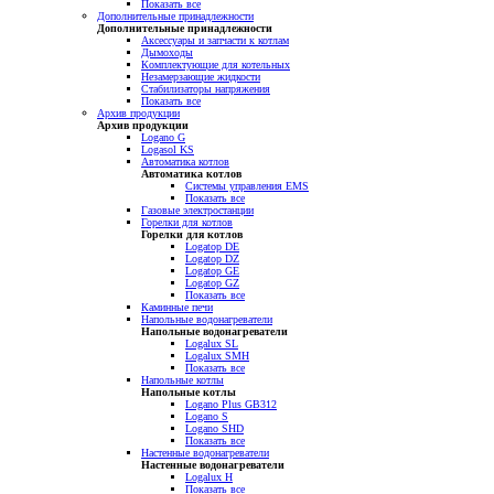
Показать все
Дополнительные принадлежности
Дополнительные принадлежности
Аксессуары и запчасти к котлам
Дымоходы
Комплектующие для котельных
Незамерзающие жидкости
Стабилизаторы напряжения
Показать все
Архив продукции
Архив продукции
Logano G
Logasol KS
Автоматика котлов
Автоматика котлов
Системы управления EMS
Показать все
Газовые электростанции
Горелки для котлов
Горелки для котлов
Logatop DE
Logatop DZ
Logatop GE
Logatop GZ
Показать все
Каминные печи
Напольные водонагреватели
Напольные водонагреватели
Logalux SL
Logalux SMH
Показать все
Напольные котлы
Напольные котлы
Logano Plus GB312
Logano S
Logano SHD
Показать все
Настенные водонагреватели
Настенные водонагреватели
Logalux H
Показать все