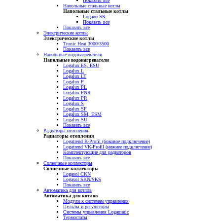
Показать все
Напольные стальные котлы
Напольные стальные котлы
Logano SK
Показать все
Показать все
Электрические котлы
Электрические котлы
Tronic Heat 3000/3500
Показать все
Напольные водонагреватели
Напольные водонагреватели
Logalux ES, ESU
Logalux L
Logalux LT
Logalux P
Logalux PL
Logalux PNR
Logalux PR
Logalux S
Logalux SF
Logalux SM, ESM
Logalux SU
Показать все
Радиаторы отопления
Радиаторы отопления
Logatrend K-Profil (боковое подключение)
Logatrend VK-Profil (нижнее подключение)
Комплектующие для радиаторов
Показать все
Солнечные коллекторы
Солнечные коллекторы
Logasol CKN
Logasol SKN/SKS
Показать все
Автоматика для котлов
Автоматика для котлов
Модули к системам управления
Пульты и регуляторы
Системы управления Logamatic
Термостаты