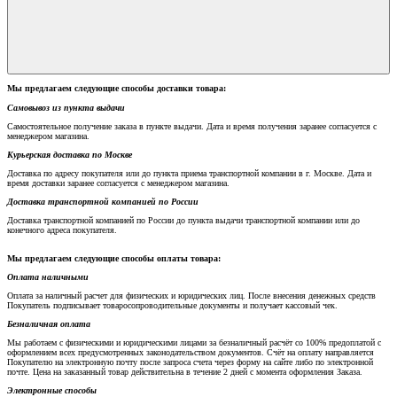
Мы предлагаем следующие способы доставки товара:
Самовывоз из пункта выдачи
Самостоятельное получение заказа в пункте выдачи. Дата и время получения заранее согласуется с
менеджером магазина.
Курьерская доставка по Москве
Доставка по адресу покупателя или до пункта приема транспортной компании в г. Москве. Дата и
время доставки заранее согласуется с менеджером магазина.
Доставка транспортной компанией по России
Доставка транспортной компанией по России до пункта выдачи транспортной компании или до
конечного адреса покупателя.
Мы предлагаем следующие способы оплаты товара:
Оплата наличными
Оплата за наличный расчет для физических и юридических лиц. После внесения денежных средств
Покупатель подписывает товаросопроводительные документы и получает кассовый чек.
Безналичная оплата
Мы работаем с физическими и юридическими лицами за безналичный расчёт со 100% предоплатой с
оформлением всех предусмотренных законодательством документов. Счёт на оплату направляется
Покупателю на электронную почту после запроса счета через форму на сайте либо по электронной
почте. Цена на заказанный товар действительна в течение 2 дней с момента оформления Заказа.
Электронные способы