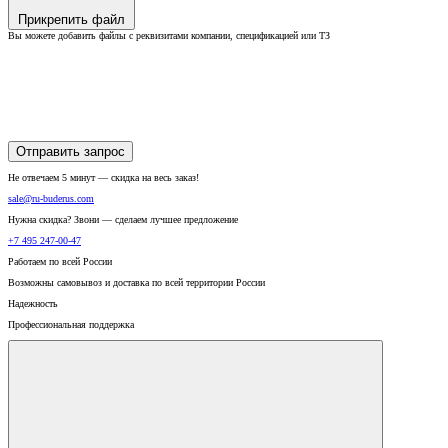
Прикрепить файл
Вы можете добавить файлы с реквизитами компании, спецификацией или ТЗ
Отправить запрос
Не отвечаем 5 минут — скидка на весь заказ!
sale@ru-buderus.com
Нужна скидка? Звони — сделаем лучшее предложение
+7 495 247-00-47
Работаем по всей России
Возможны самовывоз и доставка по всей территории России
Надежность
Профессиональная поддержка