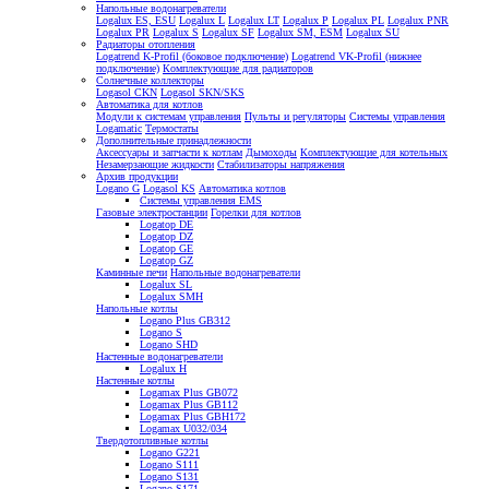
Напольные водонагреватели
Logalux ES, ESU
Logalux L
Logalux LT
Logalux P
Logalux PL
Logalux PNR
Logalux PR
Logalux S
Logalux SF
Logalux SM, ESM
Logalux SU
Радиаторы отопления
Logatrend K-Profil (боковое подключение)
Logatrend VK-Profil (нижнее
подключение)
Комплектующие для радиаторов
Солнечные коллекторы
Logasol CKN
Logasol SKN/SKS
Автоматика для котлов
Модули к системам управления
Пульты и регуляторы
Системы управления
Logamatic
Термостаты
Дополнительные принадлежности
Аксессуары и запчасти к котлам
Дымоходы
Комплектующие для котельных
Незамерзающие жидкости
Стабилизаторы напряжения
Архив продукции
Logano G
Logasol KS
Автоматика котлов
Системы управления EMS
Газовые электростанции
Горелки для котлов
Logatop DE
Logatop DZ
Logatop GE
Logatop GZ
Каминные печи
Напольные водонагреватели
Logalux SL
Logalux SMH
Напольные котлы
Logano Plus GB312
Logano S
Logano SHD
Настенные водонагреватели
Logalux H
Настенные котлы
Logamax Plus GB072
Logamax Plus GB112
Logamax Plus GBH172
Logamax U032/034
Твердотопливные котлы
Logano G221
Logano S111
Logano S131
Logano S171