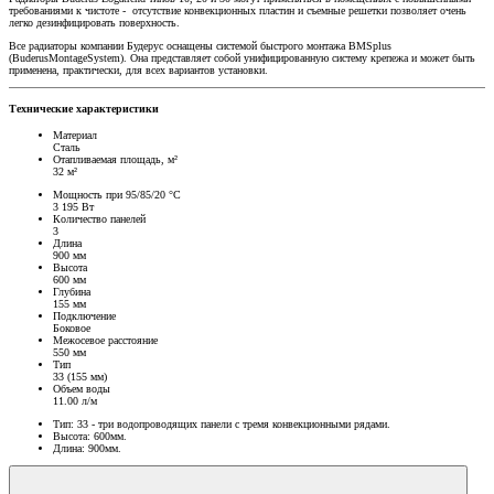
требованиями к чистоте - отсутствие конвекционных пластин и съемные решетки позволяет очень
легко дезинфицировать поверхность.
Все радиаторы компании Будерус оснащены системой быстрого монтажа BMSplus
(BuderusMontageSystem). Она представляет собой унифицированную систему крепежа и может быть
применена, практически, для всех вариантов установки.
Технические характеристики
Материал
Сталь
Отапливаемая площадь, м²
32 м²
Мощность при 95/85/20 °C
3 195 Вт
Количество панелей
3
Длина
900 мм
Высота
600 мм
Глубина
155 мм
Подключение
Боковое
Межосевое расстояние
550 мм
Тип
33 (155 мм)
Объем воды
11.00 л/м
Тип: 33 - три водопроводящих панели с тремя конвекционными рядами.
Высота: 600мм.
Длина: 900мм.