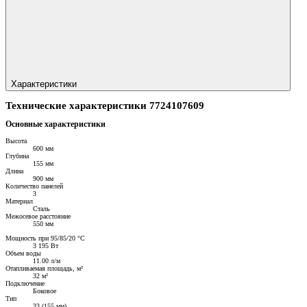
Характеристики
Технические характеристики 7724107609
Основные характеристики
Высота
600 мм
Глубина
155 мм
Длина
900 мм
Количество панелей
3
Материал
Сталь
Межосевое расстояние
550 мм
Мощность при 95/85/20 °C
3 195 Вт
Объем воды
11.00 л/м
Отапливаемая площадь, м²
32 м²
Подключение
Боковое
Тип
33 (155 мм)