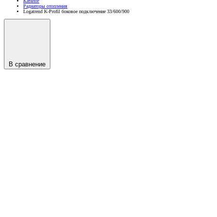
Каталог
Радиаторы отопления
Logatrend K-Profil боковое подключение 33/600/900
В сравнение