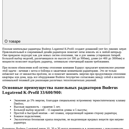
О товаре
Плоские вентильные радиаторы Buderus Logatrend K-Profil создают домашний уют без лишних затрат.
Привлекательный и современный дизайн радиаторов помогает легко вписать их в любой интерьер.
Они прекрасно подходят как для новых систем отопления, так и для замены устаревших батарей.
Большой выбор моделей, различающихся по высоте (от 300 до 900мм), длине (от 400 до 3000мм) и
мощности позволяет подобрать радиатор, оптимально отвечающий вашим требованиям.
При полном обновлении всей системы отопления компания Будерус предлагает комплексное решение
этой задачи - начиная с котла и бойлера и заканчивая комнатными радиаторами. Это не только
избавляет вас от множества проблем, но и помогает экономить энергию при продуктивном отоплении
квартиры или дома, ведь все оборудование Buderus безупречно согласовано между собой и является
оптимальной техникой для реализации различных теплотехнических решений.
Основные преимущества панельных радиаторов Buderus
Logatrend K-Profil 33/600/900:
Экономия до 5% энергии, благодаря специальному встроенному термостатическому клапану
Danfoss;
Высокая надежность – гарантия 5 лет;
Большой выбор моделей – 15 вариантов длины и 5 высоты;
Простой и быстрый монтаж – нет планки, определяющей заднюю сторону радиатора;
Боковое подключение;
Экологически безопасная краска покрытия, не выделяющая вредных веществ при нагреве
радиатора.
Радиаторы Buderus Logatrend типов 10, 20 и 30 могут применяться в помещениях с повышенными