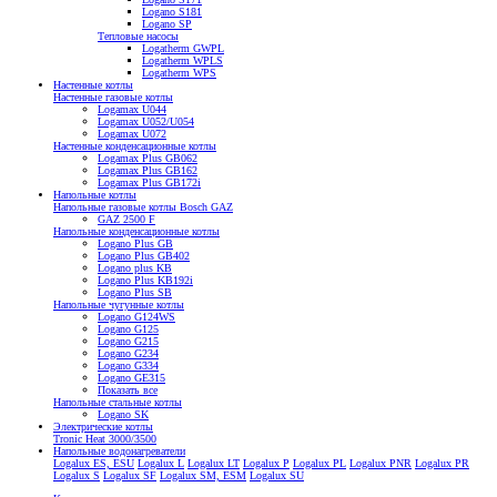
Logano S181
Logano SP
Тепловые насосы
Logatherm GWPL
Logatherm WPLS
Logatherm WPS
Настенные котлы
Настенные газовые котлы
Logamax U044
Logamax U052/U054
Logamax U072
Настенные конденсационные котлы
Logamax Plus GB062
Logamax Plus GB162
Logamax Plus GB172i
Напольные котлы
Напольные газовые котлы Bosch GAZ
GAZ 2500 F
Напольные конденсационные котлы
Logano Plus GB
Logano Plus GB402
Logano plus KB
Logano Plus KB192i
Logano Plus SB
Напольные чугунные котлы
Logano G124WS
Logano G125
Logano G215
Logano G234
Logano G334
Logano GE315
Показать все
Напольные стальные котлы
Logano SK
Электрические котлы
Tronic Heat 3000/3500
Напольные водонагреватели
Logalux ES, ESU
Logalux L
Logalux LT
Logalux P
Logalux PL
Logalux PNR
Logalux PR
Logalux S
Logalux SF
Logalux SM, ESM
Logalux SU