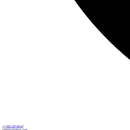
+7 495 247-00-47
sale@ru-buderus.com