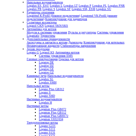
Напольные водонагреватели
Logalux ES, ESU
Logalux L
Logalux LT
Logalux P
Logalux PL
Logalux PNR
Logalux PR
Logalux S
Logalux SF
Logalux SM, ESM
Logalux SU
Радиаторы отопления
Logatrend K-Profil (боковое подключение)
Logatrend VK-Profil (нижнее
подключение)
Комплектующие для радиаторов
Солнечные коллекторы
Logasol CKN
Logasol SKN/SKS
Автоматика для котлов
Модули к системам управления
Пульты и регуляторы
Системы управления
Logamatic
Термостаты
Дополнительные принадлежности
Аксессуары и запчасти к котлам
Дымоходы
Комплектующие для котельных
Незамерзающие жидкости
Стабилизаторы напряжения
Архив продукции
Logano G
Logasol KS
Автоматика котлов
Системы управления EMS
Газовые электростанции
Горелки для котлов
Logatop DE
Logatop DZ
Logatop GE
Logatop GZ
Каминные печи
Напольные водонагреватели
Logalux SL
Logalux SMH
Напольные котлы
Logano Plus GB312
Logano S
Logano SHD
Настенные водонагреватели
Logalux H
Настенные котлы
Logamax Plus GB072
Logamax Plus GB112
Logamax Plus GBH172
Logamax U032/034
Твердотопливные котлы
Logano G221
Logano S111
Logano S131
Logano S171