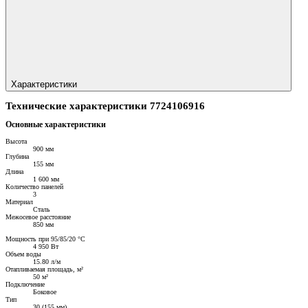
Характеристики
Технические характеристики 7724106916
Основные характеристики
Высота
900 мм
Глубина
155 мм
Длина
1 600 мм
Количество панелей
3
Материал
Сталь
Межосевое расстояние
850 мм
Мощность при 95/85/20 °C
4 950 Вт
Объем воды
15.80 л/м
Отапливаемая площадь, м²
50 м²
Подключение
Боковое
Тип
30 (155 мм)