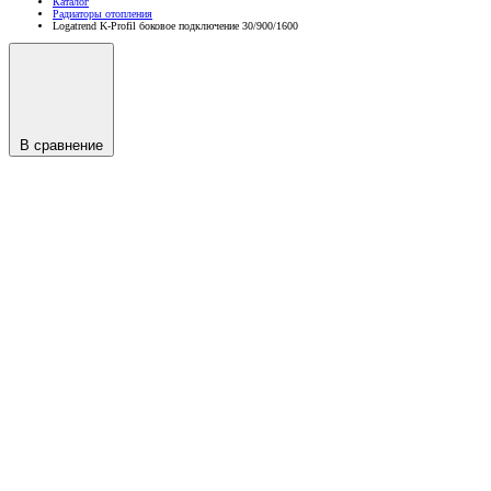
Каталог
Радиаторы отопления
Logatrend K-Profil боковое подключение 30/900/1600
В сравнение