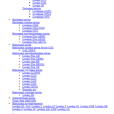
Logano S181
Logano SP
Тепловые насосы
Logatherm GWPL
Logatherm WPLS
Logatherm WPS
Настенные котлы
Настенные газовые котлы
Logamax U044
Logamax U052/U054
Logamax U072
Настенные конденсационные котлы
Logamax Plus GB062
Logamax Plus GB162
Logamax Plus GB172i
Напольные котлы
Напольные газовые котлы Bosch GAZ
GAZ 2500 F
Напольные конденсационные котлы
Logano Plus GB
Logano Plus GB402
Logano plus KB
Logano Plus KB192i
Logano Plus SB
Напольные чугунные котлы
Logano G124WS
Logano G125
Logano G215
Logano G234
Logano G334
Logano GE315
Показать все
Напольные стальные котлы
Logano SK
Электрические котлы
Tronic Heat 3000/3500
Напольные водонагреватели
Logalux ES, ESU
Logalux L
Logalux LT
Logalux P
Logalux PL
Logalux PNR
Logalux PR
Logalux S
Logalux SF
Logalux SM, ESM
Logalux SU