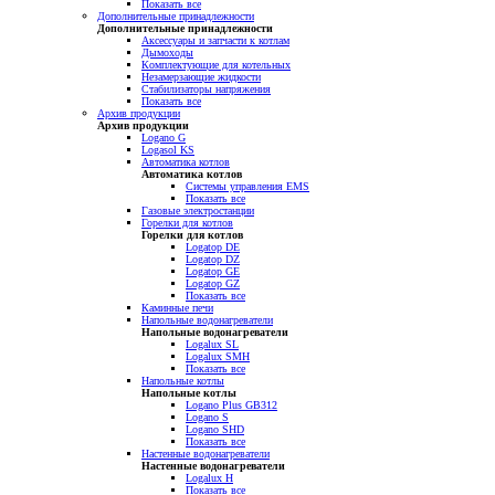
Показать все
Дополнительные принадлежности
Дополнительные принадлежности
Аксессуары и запчасти к котлам
Дымоходы
Комплектующие для котельных
Незамерзающие жидкости
Стабилизаторы напряжения
Показать все
Архив продукции
Архив продукции
Logano G
Logasol KS
Автоматика котлов
Автоматика котлов
Системы управления EMS
Показать все
Газовые электростанции
Горелки для котлов
Горелки для котлов
Logatop DE
Logatop DZ
Logatop GE
Logatop GZ
Показать все
Каминные печи
Напольные водонагреватели
Напольные водонагреватели
Logalux SL
Logalux SMH
Показать все
Напольные котлы
Напольные котлы
Logano Plus GB312
Logano S
Logano SHD
Показать все
Настенные водонагреватели
Настенные водонагреватели
Logalux H
Показать все