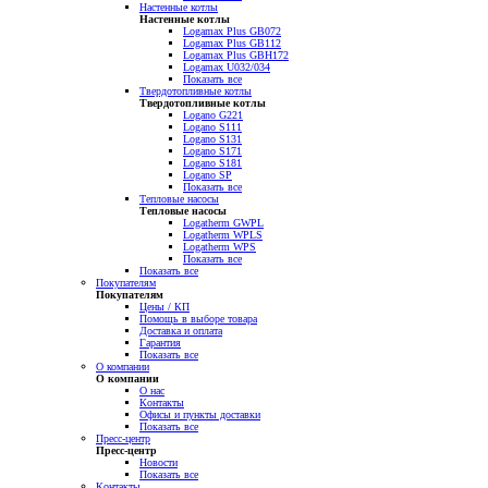
Настенные котлы
Настенные котлы
Logamax Plus GB072
Logamax Plus GB112
Logamax Plus GBH172
Logamax U032/034
Показать все
Твердотопливные котлы
Твердотопливные котлы
Logano G221
Logano S111
Logano S131
Logano S171
Logano S181
Logano SP
Показать все
Тепловые насосы
Тепловые насосы
Logatherm GWPL
Logatherm WPLS
Logatherm WPS
Показать все
Показать все
Покупателям
Покупателям
Цены / КП
Помощь в выборе товара
Доставка и оплата
Гарантия
Показать все
О компании
О компании
О нас
Контакты
Офисы и пункты доставки
Показать все
Пресс-центр
Пресс-центр
Новости
Показать все
Контакты