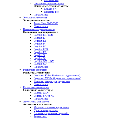
Показать все
Напольные стальные котлы
Напольные стальные котлы
Logano SK
Показать все
Показать все
Электрические котлы
Электрические котлы
Tronic Heat 3000/3500
Показать все
Напольные водонагреватели
Напольные водонагреватели
Logalux ES, ESU
Logalux L
Logalux LT
Logalux P
Logalux PL
Logalux PNR
Logalux PR
Logalux S
Logalux SF
Logalux SM, ESM
Logalux SU
Показать все
Радиаторы отопления
Радиаторы отопления
Logatrend K-Profil (боковое подключение)
Logatrend VK-Profil (нижнее подключение)
Комплектующие для радиаторов
Показать все
Солнечные коллекторы
Солнечные коллекторы
Logasol CKN
Logasol SKN/SKS
Показать все
Автоматика для котлов
Автоматика для котлов
Модули к системам управления
Пульты и регуляторы
Системы управления Logamatic
Термостаты