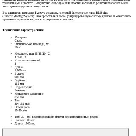
требованиями к чистоте - отсутствие конвекционных пластин и съемные решетки позволяет очень
легко дезинфицировать поверхность.
Все радиаторы компании Будерус оснащены системой быстрого монтажа BMSplus
(BuderusMontageSystem). Она представляет собой унифицированную систему крепежа и может быть
применена, практически, для всех вариантов установки.
Технические характеристики
Материал
Сталь
Отапливаемая площадь, м²
50 м²
Мощность при 95/85/20 °C
4 950 Вт
Количество панелей
3
Длина
1 600 мм
Высота
900 мм
Глубина
155 мм
Подключение
Боковое
Межосевое расстояние
850 мм
Тип
30 (155 мм)
Объем воды
15.80 л/м
Тип: 30 - три водопроводящих панели без конвекционных рядов.
Высота: 900мм.
Длина: 1600мм.