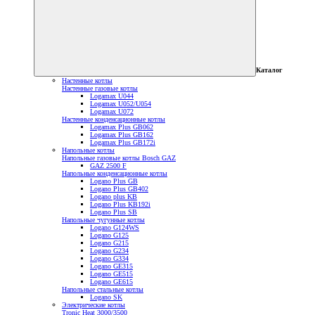
Каталог
Настенные котлы
Настенные газовые котлы
Logamax U044
Logamax U052/U054
Logamax U072
Настенные конденсационные котлы
Logamax Plus GB062
Logamax Plus GB162
Logamax Plus GB172i
Напольные котлы
Напольные газовые котлы Bosch GAZ
GAZ 2500 F
Напольные конденсационные котлы
Logano Plus GB
Logano Plus GB402
Logano plus KB
Logano Plus KB192i
Logano Plus SB
Напольные чугунные котлы
Logano G124WS
Logano G125
Logano G215
Logano G234
Logano G334
Logano GE315
Logano GE515
Logano GE615
Напольные стальные котлы
Logano SK
Электрические котлы
Tronic Heat 3000/3500