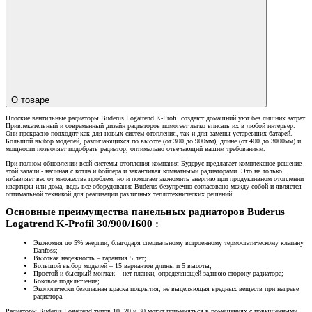
О товаре
Плоские вентильные радиаторы Buderus Logatrend K-Profil создают домашний уют без лишних затрат.
Привлекательный и современный дизайн радиаторов помогает легко вписать их в любой интерьер.
Они прекрасно подходят как для новых систем отопления, так и для замены устаревших батарей.
Большой выбор моделей, различающихся по высоте (от 300 до 900мм), длине (от 400 до 3000мм) и
мощности позволяет подобрать радиатор, оптимально отвечающий вашим требованиям.
При полном обновлении всей системы отопления компания Будерус предлагает комплексное решение
этой задачи - начиная с котла и бойлера и заканчивая комнатными радиаторами. Это не только
избавляет вас от множества проблем, но и помогает экономить энергию при продуктивном отоплении
квартиры или дома, ведь все оборудование Buderus безупречно согласовано между собой и является
оптимальной техникой для реализации различных теплотехнических решений.
Основные преимущества панельных радиаторов Buderus
Logatrend K-Profil 30/900/1600 :
Экономия до 5% энергии, благодаря специальному встроенному термостатическому клапану
Danfoss;
Высокая надежность – гарантия 5 лет;
Большой выбор моделей – 15 вариантов длины и 5 высоты;
Простой и быстрый монтаж – нет планки, определяющей заднюю сторону радиатора;
Боковое подключение;
Экологически безопасная краска покрытия, не выделяющая вредных веществ при нагреве
радиатора.
Радиаторы Buderus Logatrend типов 10, 20 и 30 могут применяться в помещениях с повышенными