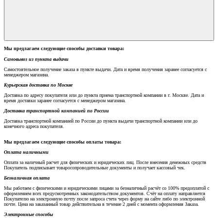
Мы предлагаем следующие способы доставки товара:
Самовывоз из пункта выдачи
Самостоятельное получение заказа в пункте выдачи. Дата и время получения заранее согласуется с
менеджером магазина.
Курьерская доставка по Москве
Доставка по адресу покупателя или до пункта приема транспортной компании в г. Москве. Дата и
время доставки заранее согласуется с менеджером магазина.
Доставка транспортной компанией по России
Доставка транспортной компанией по России до пункта выдачи транспортной компании или до
конечного адреса покупателя.
Мы предлагаем следующие способы оплаты товара:
Оплата наличными
Оплата за наличный расчет для физических и юридических лиц. После внесения денежных средств
Покупатель подписывает товаросопроводительные документы и получает кассовый чек.
Безналичная оплата
Мы работаем с физическими и юридическими лицами за безналичный расчёт со 100% предоплатой с
оформлением всех предусмотренных законодательством документов. Счёт на оплату направляется
Покупателю на электронную почту после запроса счета через форму на сайте либо по электронной
почте. Цена на заказанный товар действительна в течение 2 дней с момента оформления Заказа.
Электронные способы