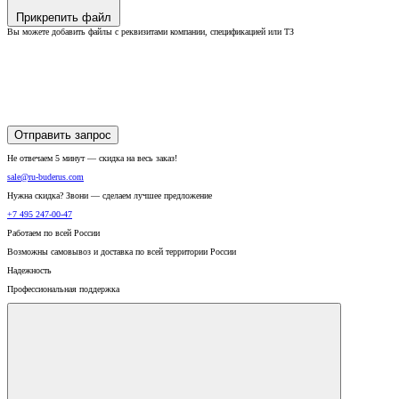
Прикрепить файл
Вы можете добавить файлы с реквизитами компании, спецификацией или ТЗ
Отправить запрос
Не отвечаем 5 минут — скидка на весь заказ!
sale@ru-buderus.com
Нужна скидка? Звони — сделаем лучшее предложение
+7 495 247-00-47
Работаем по всей России
Возможны самовывоз и доставка по всей территории России
Надежность
Профессиональная поддержка