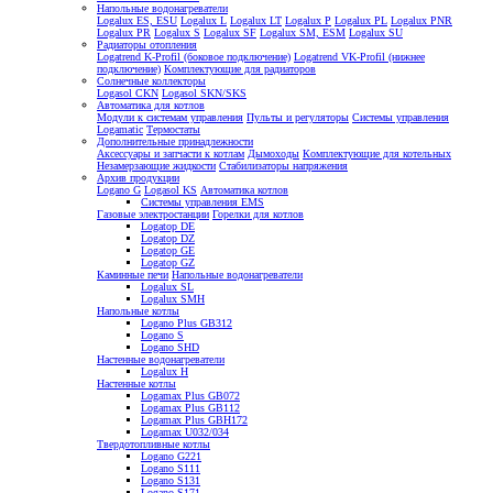
Напольные водонагреватели
Logalux ES, ESU
Logalux L
Logalux LT
Logalux P
Logalux PL
Logalux PNR
Logalux PR
Logalux S
Logalux SF
Logalux SM, ESM
Logalux SU
Радиаторы отопления
Logatrend K-Profil (боковое подключение)
Logatrend VK-Profil (нижнее
подключение)
Комплектующие для радиаторов
Солнечные коллекторы
Logasol CKN
Logasol SKN/SKS
Автоматика для котлов
Модули к системам управления
Пульты и регуляторы
Системы управления
Logamatic
Термостаты
Дополнительные принадлежности
Аксессуары и запчасти к котлам
Дымоходы
Комплектующие для котельных
Незамерзающие жидкости
Стабилизаторы напряжения
Архив продукции
Logano G
Logasol KS
Автоматика котлов
Системы управления EMS
Газовые электростанции
Горелки для котлов
Logatop DE
Logatop DZ
Logatop GE
Logatop GZ
Каминные печи
Напольные водонагреватели
Logalux SL
Logalux SMH
Напольные котлы
Logano Plus GB312
Logano S
Logano SHD
Настенные водонагреватели
Logalux H
Настенные котлы
Logamax Plus GB072
Logamax Plus GB112
Logamax Plus GBH172
Logamax U032/034
Твердотопливные котлы
Logano G221
Logano S111
Logano S131
Logano S171