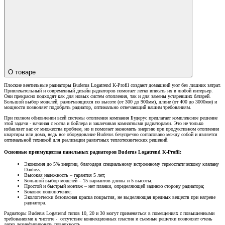
О товаре
Плоские вентильные радиаторы Buderus Logatrend K-Profil создают домашний уют без лишних затрат.
Привлекательный и современный дизайн радиаторов помогает легко вписать их в любой интерьер.
Они прекрасно подходят как для новых систем отопления, так и для замены устаревших батарей.
Большой выбор моделей, различающихся по высоте (от 300 до 900мм), длине (от 400 до 3000мм) и
мощности позволяет подобрать радиатор, оптимально отвечающий вашим требованиям.
При полном обновлении всей системы отопления компания Будерус предлагает комплексное решение
этой задачи - начиная с котла и бойлера и заканчивая комнатными радиаторами. Это не только
избавляет вас от множества проблем, но и помогает экономить энергию при продуктивном отоплении
квартиры или дома, ведь все оборудование Buderus безупречно согласовано между собой и является
оптимальной техникой для реализации различных теплотехнических решений.
Основные преимущества панельных радиаторов Buderus Logatrend K-Profil:
Экономия до 5% энергии, благодаря специальному встроенному термостатическому клапану
Danfoss;
Высокая надежность – гарантия 5 лет;
Большой выбор моделей – 15 вариантов длины и 5 высоты;
Простой и быстрый монтаж – нет планки, определяющей заднюю сторону радиатора;
Боковое подключение;
Экологически безопасная краска покрытия, не выделяющая вредных веществ при нагреве
радиатора.
Радиаторы Buderus Logatrend типов 10, 20 и 30 могут применяться в помещениях с повышенными
требованиями к чистоте - отсутствие конвекционных пластин и съемные решетки позволяет очень
легко дезинфицировать поверхность.