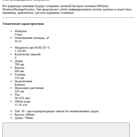
Все радиаторы компании Будерус оснащены системой быстрого монтажа BMSplus
(BuderusMontageSystem). Она представляет собой унифицированную систему крепежа и может быть
применена, практически, для всех вариантов установки.
Технические характеристики
Материал
Сталь
Отапливаемая площадь, м²
16 м²
Мощность при 95/85/20 °C
1 550 Вт
Количество панелей
3
Длина
700 мм
Высота
600 мм
Глубина
155 мм
Подключение
Боковое
Межосевое расстояние
550 мм
Тип
30 (155 мм)
Объем воды
11.10 л/м
Тип: 30 - три водопроводящих панели без конвекционных рядов.
Высота: 600мм.
Длина: 700мм.