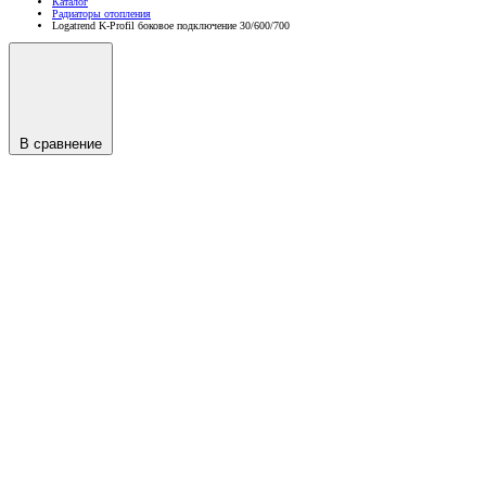
Каталог
Радиаторы отопления
Logatrend K-Profil боковое подключение 30/600/700
В сравнение