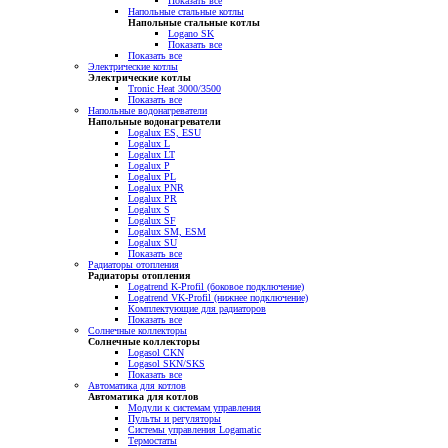
Показать все
Напольные стальные котлы
Напольные стальные котлы
Logano SK
Показать все
Показать все
Электрические котлы
Электрические котлы
Tronic Heat 3000/3500
Показать все
Напольные водонагреватели
Напольные водонагреватели
Logalux ES, ESU
Logalux L
Logalux LT
Logalux P
Logalux PL
Logalux PNR
Logalux PR
Logalux S
Logalux SF
Logalux SM, ESM
Logalux SU
Показать все
Радиаторы отопления
Радиаторы отопления
Logatrend K-Profil (боковое подключение)
Logatrend VK-Profil (нижнее подключение)
Комплектующие для радиаторов
Показать все
Солнечные коллекторы
Солнечные коллекторы
Logasol CKN
Logasol SKN/SKS
Показать все
Автоматика для котлов
Автоматика для котлов
Модули к системам управления
Пульты и регуляторы
Системы управления Logamatic
Термостаты