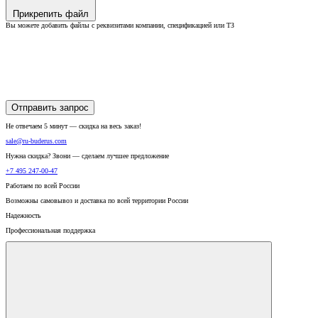
Прикрепить файл
Вы можете добавить файлы с реквизитами компании, спецификацией или ТЗ
Отправить запрос
Не отвечаем 5 минут — скидка на весь заказ!
sale@ru-buderus.com
Нужна скидка? Звони — сделаем лучшее предложение
+7 495 247-00-47
Работаем по всей России
Возможны самовывоз и доставка по всей территории России
Надежность
Профессиональная поддержка