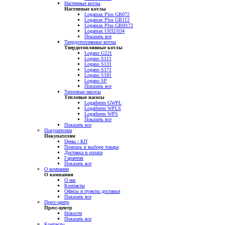
Настенные котлы
Настенные котлы
Logamax Plus GB072
Logamax Plus GB112
Logamax Plus GBH172
Logamax U032/034
Показать все
Твердотопливные котлы
Твердотопливные котлы
Logano G221
Logano S111
Logano S131
Logano S171
Logano S181
Logano SP
Показать все
Тепловые насосы
Тепловые насосы
Logatherm GWPL
Logatherm WPLS
Logatherm WPS
Показать все
Показать все
Покупателям
Покупателям
Цены / КП
Помощь в выборе товара
Доставка и оплата
Гарантия
Показать все
О компании
О компании
О нас
Контакты
Офисы и пункты доставки
Показать все
Пресс-центр
Пресс-центр
Новости
Показать все
Контакты