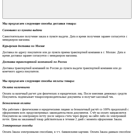
Мы предлагаем следующие способы доставки товара:
Самовывоз из пункта выдачи
Самостоятельное получение заказа в пункте выдачи. Дата и время получения заранее согласуется с
менеджером магазина.
Курьерская доставка по Москве
Доставка по адресу покупателя или до пункта приема транспортной компании в г. Москве. Дата и
время доставки заранее согласуется с менеджером магазина.
Доставка транспортной компанией по России
Доставка транспортной компанией по России до пункта выдачи транспортной компании или до
конечного адреса покупателя.
Мы предлагаем следующие способы оплаты товара:
Оплата наличными
Оплата за наличный расчет для физических и юридических лиц. После внесения денежных средств
Покупатель подписывает товаросопроводительные документы и получает кассовый чек.
Безналичная оплата
Мы работаем с физическими и юридическими лицами за безналичный расчёт со 100% предоплатой с
оформлением всех предусмотренных законодательством документов. Счёт на оплату направляется
Покупателю на электронную почту после запроса счета через форму на сайте либо по электронной
почте. Цена на заказанный товар действительна в течение 2 дней с момента оформления Заказа.
Электронные способы
Оплата Заказа электронными способами, в т.ч. банковскими картами. Оплата Заказа данным способом