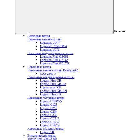
Каталог
Настенные котлы
Настенные газовые котлы
Logamax U044
Logamax U052/U054
Logamax U072
Настенные конденсационные котлы
Logamax Plus GB062
Logamax Plus GB162
Logamax Plus GB172i
Напольные котлы
Напольные газовые котлы Bosch GAZ
GAZ 2500 F
Напольные конденсационные котлы
Logano Plus GB
Logano Plus GB402
Logano plus KB
Logano Plus KB192i
Logano Plus SB
Напольные чугунные котлы
Logano G124WS
Logano G125
Logano G215
Logano G234
Logano G334
Logano GE315
Logano GE515
Logano GE615
Напольные стальные котлы
Logano SK
Электрические котлы
Tronic Heat 3000/3500