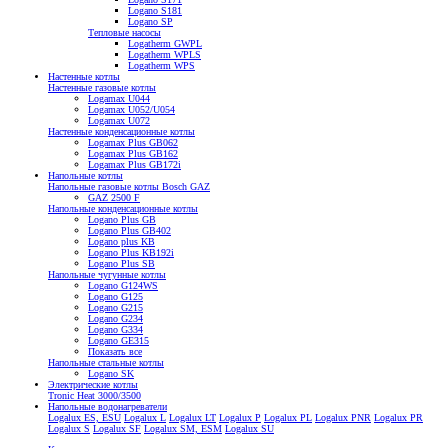
Logano S181
Logano SP
Тепловые насосы
Logatherm GWPL
Logatherm WPLS
Logatherm WPS
Настенные котлы
Настенные газовые котлы
Logamax U044
Logamax U052/U054
Logamax U072
Настенные конденсационные котлы
Logamax Plus GB062
Logamax Plus GB162
Logamax Plus GB172i
Напольные котлы
Напольные газовые котлы Bosch GAZ
GAZ 2500 F
Напольные конденсационные котлы
Logano Plus GB
Logano Plus GB402
Logano plus KB
Logano Plus KB192i
Logano Plus SB
Напольные чугунные котлы
Logano G124WS
Logano G125
Logano G215
Logano G234
Logano G334
Logano GE315
Показать все
Напольные стальные котлы
Logano SK
Электрические котлы
Tronic Heat 3000/3500
Напольные водонагреватели
Logalux ES, ESU
Logalux L
Logalux LT
Logalux P
Logalux PL
Logalux PNR
Logalux PR
Logalux S
Logalux SF
Logalux SM, ESM
Logalux SU