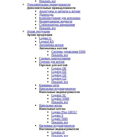
Показать все
Дополнительные принадлежности
Дополнительные принадлежности
Аксессуары и запчасти к котлам
Дымоходы
Комплектующие для котельных
Незамерзающие жидкости
Стабилизаторы напряжения
Показать все
Архив продукции
Архив продукции
Logano G
Logasol KS
Автоматика котлов
Автоматика котлов
Системы управления EMS
Показать все
Газовые электростанции
Горелки для котлов
Горелки для котлов
Logatop DE
Logatop DZ
Logatop GE
Logatop GZ
Показать все
Каминные печи
Напольные водонагреватели
Напольные водонагреватели
Logalux SL
Logalux SMH
Показать все
Напольные котлы
Напольные котлы
Logano Plus GB312
Logano S
Logano SHD
Показать все
Настенные водонагреватели
Настенные водонагреватели
Logalux H
Показать все