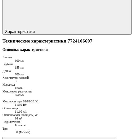
Характеристики
Технические характеристики 7724106607
Основные характеристики
Высота
600 мм
Глубина
155 мм
Длина
700 мм
Количество панелей
3
Материал
Сталь
Межосевое расстояние
550 мм
Мощность при 95/85/20 °C
1 550 Вт
Объем воды
11.10 л/м
Отапливаемая площадь, м²
16 м²
Подключение
Боковое
Тип
30 (155 мм)