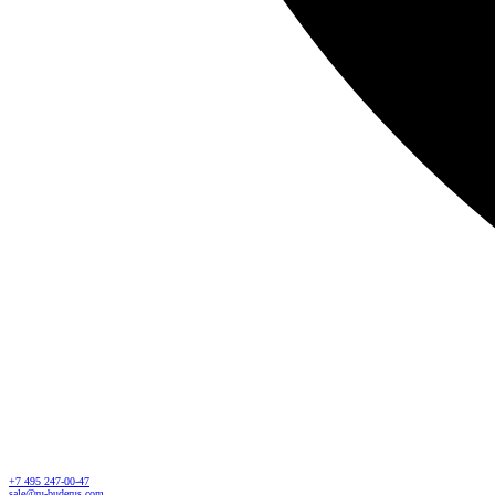
+7 495 247-00-47
sale@ru-buderus.com