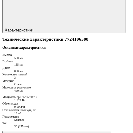
Характеристики
Технические характеристики 7724106508
Основные характеристики
Высота
500 мм
Глубина
155 мм
Длина
800 мм
Количество панелей
3
Материал
Сталь
Межосевое расстояние
450 мм
Мощность при 95/85/20 °C
1 522 Вт
Объем воды
9.50 л/м
Отапливаемая площадь, м²
15 м²
Подключение
Боковое
Тип
30 (155 мм)