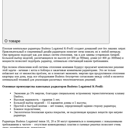
О товаре
Плоские вентильные радиаторы Buderus Logatrend K-Profil создают домашний уют без лишних затрат.
Привлекательный и современный дизайн радиаторов помогает легко вписать их в любой интерьер.
Они прекрасно подходят как для новых систем отопления, так и для замены устаревших батарей.
Большой выбор моделей, различающихся по высоте (от 300 до 900мм), длине (от 400 до 3000мм) и
мощности позволяет подобрать радиатор, оптимально отвечающий вашим требованиям.
При полном обновлении всей системы отопления компания Будерус предлагает комплексное решение
этой задачи - начиная с котла и бойлера и заканчивая комнатными радиаторами. Это не только
избавляет вас от множества проблем, но и помогает экономить энергию при продуктивном отоплении
квартиры или дома, ведь все оборудование Buderus безупречно согласовано между собой и является
оптимальной техникой для реализации различных теплотехнических решений.
Основные преимущества панельных радиаторов Buderus Logatrend K-Profil:
Экономия до 5% энергии, благодаря специальному встроенному термостатическому клапану
Danfoss;
Высокая надежность – гарантия 5 лет;
Большой выбор моделей – 15 вариантов длины и 5 высоты;
Простой и быстрый монтаж – нет планки, определяющей заднюю сторону радиатора;
Боковое подключение;
Экологически безопасная краска покрытия, не выделяющая вредных веществ при нагреве
радиатора.
Радиаторы Buderus Logatrend типов 10, 20 и 30 могут применяться в помещениях с повышенными
требованиями к чистоте - отсутствие конвекционных пластин и съемные решетки позволяет очень
легко дезинфицировать поверхность.