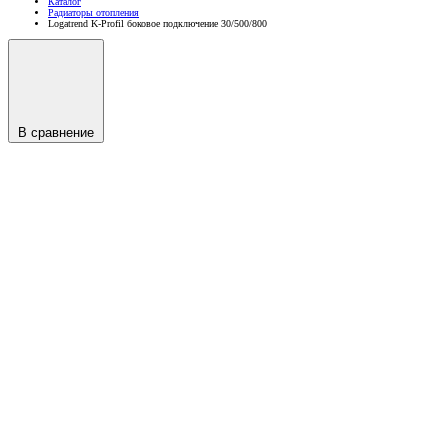
Каталог
Радиаторы отопления
Logatrend K-Profil боковое подключение 30/500/800
В сравнение