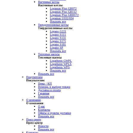
Настенные котлы
Настенные котлы
Logamax Plus GB072
Logamax Plus GB112
Logamax Plus GBH172
Logamax U032/034
Показать все
Твердотопливные котлы
Твердотопливные котлы
Logano G221
Logano S111
Logano S131
Logano S171
Logano S181
Logano SP
Показать все
Тепловые насосы
Тепловые насосы
Logatherm GWPL
Logatherm WPLS
Logatherm WPS
Показать все
Показать все
Покупателям
Покупателям
Цены / КП
Помощь в выборе товара
Доставка и оплата
Гарантия
Показать все
О компании
О компании
О нас
Контакты
Офисы и пункты доставки
Показать все
Пресс-центр
Пресс-центр
Новости
Показать все
Контакты