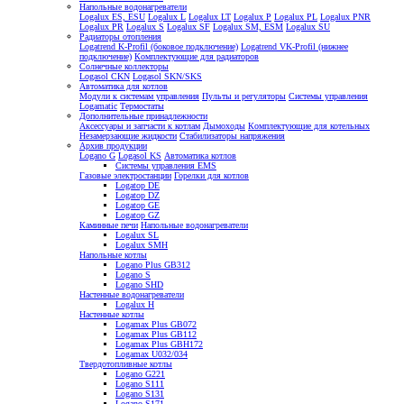
Напольные водонагреватели
Logalux ES, ESU
Logalux L
Logalux LT
Logalux P
Logalux PL
Logalux PNR
Logalux PR
Logalux S
Logalux SF
Logalux SM, ESM
Logalux SU
Радиаторы отопления
Logatrend K-Profil (боковое подключение)
Logatrend VK-Profil (нижнее
подключение)
Комплектующие для радиаторов
Солнечные коллекторы
Logasol CKN
Logasol SKN/SKS
Автоматика для котлов
Модули к системам управления
Пульты и регуляторы
Системы управления
Logamatic
Термостаты
Дополнительные принадлежности
Аксессуары и запчасти к котлам
Дымоходы
Комплектующие для котельных
Незамерзающие жидкости
Стабилизаторы напряжения
Архив продукции
Logano G
Logasol KS
Автоматика котлов
Системы управления EMS
Газовые электростанции
Горелки для котлов
Logatop DE
Logatop DZ
Logatop GE
Logatop GZ
Каминные печи
Напольные водонагреватели
Logalux SL
Logalux SMH
Напольные котлы
Logano Plus GB312
Logano S
Logano SHD
Настенные водонагреватели
Logalux H
Настенные котлы
Logamax Plus GB072
Logamax Plus GB112
Logamax Plus GBH172
Logamax U032/034
Твердотопливные котлы
Logano G221
Logano S111
Logano S131
Logano S171