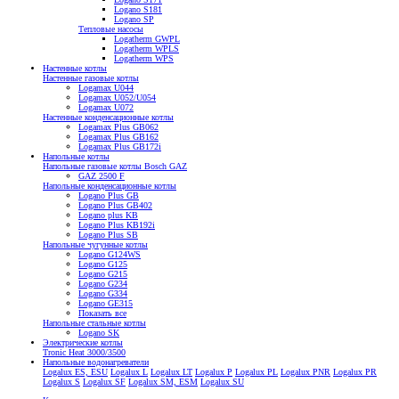
Logano S181
Logano SP
Тепловые насосы
Logatherm GWPL
Logatherm WPLS
Logatherm WPS
Настенные котлы
Настенные газовые котлы
Logamax U044
Logamax U052/U054
Logamax U072
Настенные конденсационные котлы
Logamax Plus GB062
Logamax Plus GB162
Logamax Plus GB172i
Напольные котлы
Напольные газовые котлы Bosch GAZ
GAZ 2500 F
Напольные конденсационные котлы
Logano Plus GB
Logano Plus GB402
Logano plus KB
Logano Plus KB192i
Logano Plus SB
Напольные чугунные котлы
Logano G124WS
Logano G125
Logano G215
Logano G234
Logano G334
Logano GE315
Показать все
Напольные стальные котлы
Logano SK
Электрические котлы
Tronic Heat 3000/3500
Напольные водонагреватели
Logalux ES, ESU
Logalux L
Logalux LT
Logalux P
Logalux PL
Logalux PNR
Logalux PR
Logalux S
Logalux SF
Logalux SM, ESM
Logalux SU