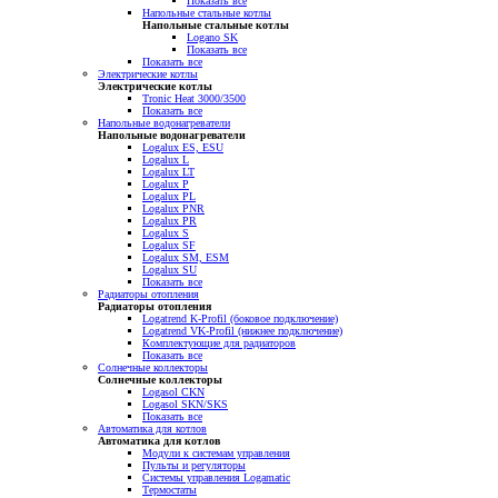
Показать все
Напольные стальные котлы
Напольные стальные котлы
Logano SK
Показать все
Показать все
Электрические котлы
Электрические котлы
Tronic Heat 3000/3500
Показать все
Напольные водонагреватели
Напольные водонагреватели
Logalux ES, ESU
Logalux L
Logalux LT
Logalux P
Logalux PL
Logalux PNR
Logalux PR
Logalux S
Logalux SF
Logalux SM, ESM
Logalux SU
Показать все
Радиаторы отопления
Радиаторы отопления
Logatrend K-Profil (боковое подключение)
Logatrend VK-Profil (нижнее подключение)
Комплектующие для радиаторов
Показать все
Солнечные коллекторы
Солнечные коллекторы
Logasol CKN
Logasol SKN/SKS
Показать все
Автоматика для котлов
Автоматика для котлов
Модули к системам управления
Пульты и регуляторы
Системы управления Logamatic
Термостаты