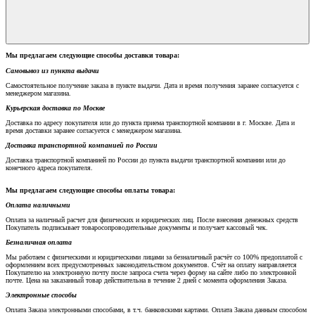
Мы предлагаем следующие способы доставки товара:
Самовывоз из пункта выдачи
Самостоятельное получение заказа в пункте выдачи. Дата и время получения заранее согласуется с
менеджером магазина.
Курьерская доставка по Москве
Доставка по адресу покупателя или до пункта приема транспортной компании в г. Москве. Дата и
время доставки заранее согласуется с менеджером магазина.
Доставка транспортной компанией по России
Доставка транспортной компанией по России до пункта выдачи транспортной компании или до
конечного адреса покупателя.
Мы предлагаем следующие способы оплаты товара:
Оплата наличными
Оплата за наличный расчет для физических и юридических лиц. После внесения денежных средств
Покупатель подписывает товаросопроводительные документы и получает кассовый чек.
Безналичная оплата
Мы работаем с физическими и юридическими лицами за безналичный расчёт со 100% предоплатой с
оформлением всех предусмотренных законодательством документов. Счёт на оплату направляется
Покупателю на электронную почту после запроса счета через форму на сайте либо по электронной
почте. Цена на заказанный товар действительна в течение 2 дней с момента оформления Заказа.
Электронные способы
Оплата Заказа электронными способами, в т.ч. банковскими картами. Оплата Заказа данным способом