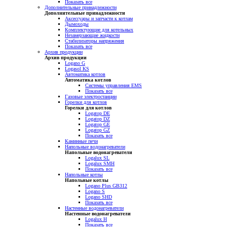
Показать все
Дополнительные принадлежности
Дополнительные принадлежности
Аксессуары и запчасти к котлам
Дымоходы
Комплектующие для котельных
Незамерзающие жидкости
Стабилизаторы напряжения
Показать все
Архив продукции
Архив продукции
Logano G
Logasol KS
Автоматика котлов
Автоматика котлов
Системы управления EMS
Показать все
Газовые электростанции
Горелки для котлов
Горелки для котлов
Logatop DE
Logatop DZ
Logatop GE
Logatop GZ
Показать все
Каминные печи
Напольные водонагреватели
Напольные водонагреватели
Logalux SL
Logalux SMH
Показать все
Напольные котлы
Напольные котлы
Logano Plus GB312
Logano S
Logano SHD
Показать все
Настенные водонагреватели
Настенные водонагреватели
Logalux H
Показать все