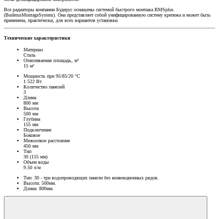
Все радиаторы компании Будерус оснащены системой быстрого монтажа BMSplus
(BuderusMontageSystem). Она представляет собой унифицированную систему крепежа и может быть
применена, практически, для всех вариантов установки.
Технические характеристики
Материал
Сталь
Отапливаемая площадь, м²
15 м²
Мощность при 95/85/20 °C
1 522 Вт
Количество панелей
3
Длина
800 мм
Высота
500 мм
Глубина
155 мм
Подключение
Боковое
Межосевое расстояние
450 мм
Тип
30 (155 мм)
Объем воды
9.50 л/м
Тип: 30 - три водопроводящих панели без конвекционных рядов.
Высота: 500мм.
Длина: 800мм.