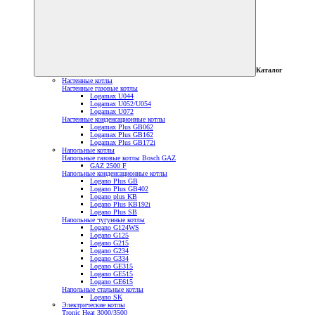
Каталог
Настенные котлы
Настенные газовые котлы
Logamax U044
Logamax U052/U054
Logamax U072
Настенные конденсационные котлы
Logamax Plus GB062
Logamax Plus GB162
Logamax Plus GB172i
Напольные котлы
Напольные газовые котлы Bosch GAZ
GAZ 2500 F
Напольные конденсационные котлы
Logano Plus GB
Logano Plus GB402
Logano plus KB
Logano Plus KB192i
Logano Plus SB
Напольные чугунные котлы
Logano G124WS
Logano G125
Logano G215
Logano G234
Logano G334
Logano GE315
Logano GE515
Logano GE615
Напольные стальные котлы
Logano SK
Электрические котлы
Tronic Heat 3000/3500