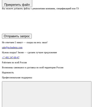
Прикрепить файл
Вы можете добавить файлы с реквизитами компании, спецификацией или ТЗ
Отправить запрос
Не отвечаем 5 минут — скидка на весь заказ!
sale@ru-buderus.com
Нужна скидка? Звони — сделаем лучшее предложение
+7 495 247-00-47
Работаем по всей России
Возможны самовывоз и доставка по всей территории России
Надежность
Профессиональная поддержка