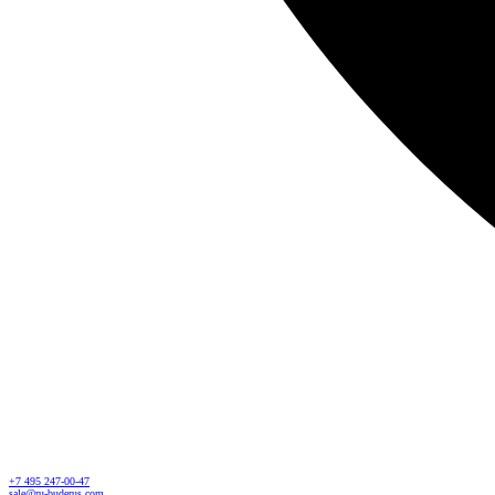
+7 495 247-00-47
sale@ru-buderus.com