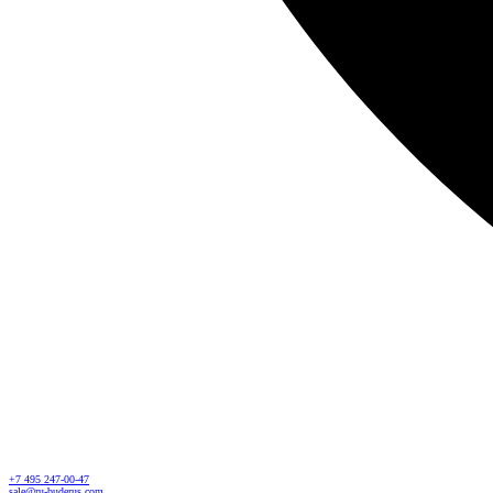
+7 495 247-00-47
sale@ru-buderus.com