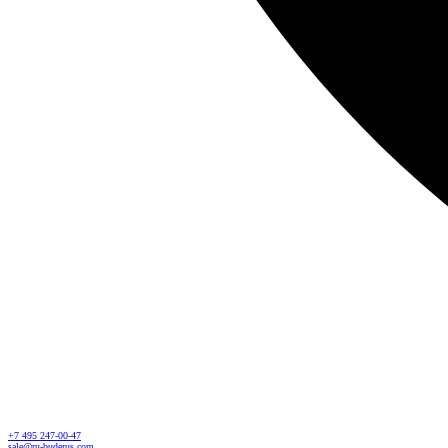
+7 495 247-00-47
sale@ru-buderus.com