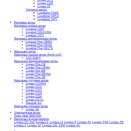
Logano S181
Logano SP
Тепловые насосы
Logatherm GWPL
Logatherm WPLS
Logatherm WPS
Настенные котлы
Настенные газовые котлы
Logamax U044
Logamax U052/U054
Logamax U072
Настенные конденсационные котлы
Logamax Plus GB062
Logamax Plus GB162
Logamax Plus GB172i
Напольные котлы
Напольные газовые котлы Bosch GAZ
GAZ 2500 F
Напольные конденсационные котлы
Logano Plus GB
Logano Plus GB402
Logano plus KB
Logano Plus KB192i
Logano Plus SB
Напольные чугунные котлы
Logano G124WS
Logano G125
Logano G215
Logano G234
Logano G334
Logano GE315
Показать все
Напольные стальные котлы
Logano SK
Электрические котлы
Tronic Heat 3000/3500
Напольные водонагреватели
Logalux ES, ESU
Logalux L
Logalux LT
Logalux P
Logalux PL
Logalux PNR
Logalux PR
Logalux S
Logalux SF
Logalux SM, ESM
Logalux SU