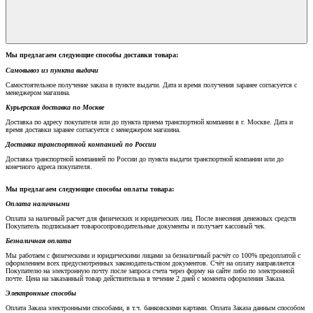
Мы предлагаем следующие способы доставки товара:
Самовывоз из пункта выдачи
Самостоятельное получение заказа в пункте выдачи. Дата и время получения заранее согласуется с
менеджером магазина.
Курьерская доставка по Москве
Доставка по адресу покупателя или до пункта приема транспортной компании в г. Москве. Дата и
время доставки заранее согласуется с менеджером магазина.
Доставка транспортной компанией по России
Доставка транспортной компанией по России до пункта выдачи транспортной компании или до
конечного адреса покупателя.
Мы предлагаем следующие способы оплаты товара:
Оплата наличными
Оплата за наличный расчет для физических и юридических лиц. После внесения денежных средств
Покупатель подписывает товаросопроводительные документы и получает кассовый чек.
Безналичная оплата
Мы работаем с физическими и юридическими лицами за безналичный расчёт со 100% предоплатой с
оформлением всех предусмотренных законодательством документов. Счёт на оплату направляется
Покупателю на электронную почту после запроса счета через форму на сайте либо по электронной
почте. Цена на заказанный товар действительна в течение 2 дней с момента оформления Заказа.
Электронные способы
Оплата Заказа электронными способами, в т.ч. банковскими картами. Оплата Заказа данным способом