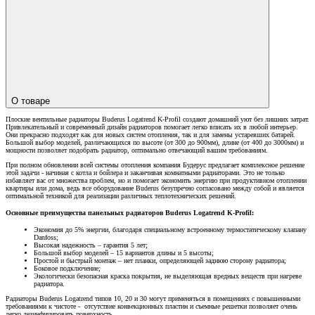
О товаре
Плоские вентильные радиаторы Buderus Logatrend K-Profil создают домашний уют без лишних затрат.
Привлекательный и современный дизайн радиаторов помогает легко вписать их в любой интерьер.
Они прекрасно подходят как для новых систем отопления, так и для замены устаревших батарей.
Большой выбор моделей, различающихся по высоте (от 300 до 900мм), длине (от 400 до 3000мм) и
мощности позволяет подобрать радиатор, оптимально отвечающий вашим требованиям.
При полном обновлении всей системы отопления компания Будерус предлагает комплексное решение
этой задачи - начиная с котла и бойлера и заканчивая комнатными радиаторами. Это не только
избавляет вас от множества проблем, но и помогает экономить энергию при продуктивном отоплении
квартиры или дома, ведь все оборудование Buderus безупречно согласовано между собой и является
оптимальной техникой для реализации различных теплотехнических решений.
Основные преимущества панельных радиаторов Buderus Logatrend K-Profil:
Экономия до 5% энергии, благодаря специальному встроенному термостатическому клапану
Danfoss;
Высокая надежность – гарантия 5 лет;
Большой выбор моделей – 15 вариантов длины и 5 высоты;
Простой и быстрый монтаж – нет планки, определяющей заднюю сторону радиатора;
Боковое подключение;
Экологически безопасная краска покрытия, не выделяющая вредных веществ при нагреве
радиатора.
Радиаторы Buderus Logatrend типов 10, 20 и 30 могут применяться в помещениях с повышенными
требованиями к чистоте - отсутствие конвекционных пластин и съемные решетки позволяет очень
легко дезинфицировать поверхность.