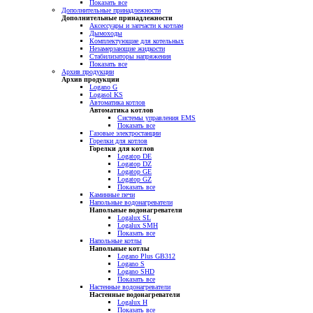
Показать все
Дополнительные принадлежности
Дополнительные принадлежности
Аксессуары и запчасти к котлам
Дымоходы
Комплектующие для котельных
Незамерзающие жидкости
Стабилизаторы напряжения
Показать все
Архив продукции
Архив продукции
Logano G
Logasol KS
Автоматика котлов
Автоматика котлов
Системы управления EMS
Показать все
Газовые электростанции
Горелки для котлов
Горелки для котлов
Logatop DE
Logatop DZ
Logatop GE
Logatop GZ
Показать все
Каминные печи
Напольные водонагреватели
Напольные водонагреватели
Logalux SL
Logalux SMH
Показать все
Напольные котлы
Напольные котлы
Logano Plus GB312
Logano S
Logano SHD
Показать все
Настенные водонагреватели
Настенные водонагреватели
Logalux H
Показать все