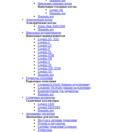
Показать все
Напольные стальные котлы
Напольные стальные котлы
Logano SK
Показать все
Показать все
Электрические котлы
Электрические котлы
Tronic Heat 3000/3500
Показать все
Напольные водонагреватели
Напольные водонагреватели
Logalux ES, ESU
Logalux L
Logalux LT
Logalux P
Logalux PL
Logalux PNR
Logalux PR
Logalux S
Logalux SF
Logalux SM, ESM
Logalux SU
Показать все
Радиаторы отопления
Радиаторы отопления
Logatrend K-Profil (боковое подключение)
Logatrend VK-Profil (нижнее подключение)
Комплектующие для радиаторов
Показать все
Солнечные коллекторы
Солнечные коллекторы
Logasol CKN
Logasol SKN/SKS
Показать все
Автоматика для котлов
Автоматика для котлов
Модули к системам управления
Пульты и регуляторы
Системы управления Logamatic
Термостаты