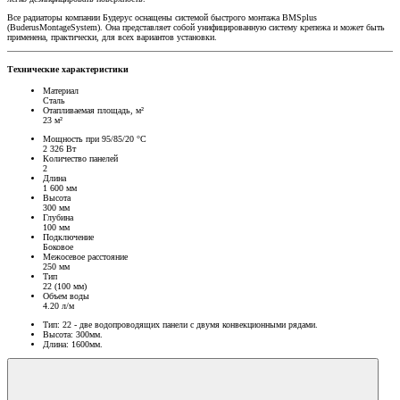
Все радиаторы компании Будерус оснащены системой быстрого монтажа BMSplus
(BuderusMontageSystem). Она представляет собой унифицированную систему крепежа и может быть
применена, практически, для всех вариантов установки.
Технические характеристики
Материал
Сталь
Отапливаемая площадь, м²
23 м²
Мощность при 95/85/20 °C
2 326 Вт
Количество панелей
2
Длина
1 600 мм
Высота
300 мм
Глубина
100 мм
Подключение
Боковое
Межосевое расстояние
250 мм
Тип
22 (100 мм)
Объем воды
4.20 л/м
Тип: 22 - две водопроводящих панели с двумя конвекционными рядами.
Высота: 300мм.
Длина: 1600мм.