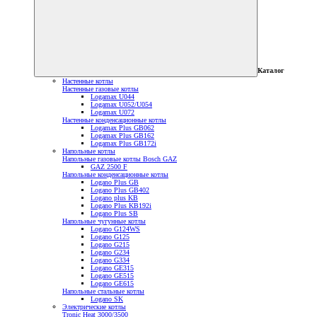
Каталог
Настенные котлы
Настенные газовые котлы
Logamax U044
Logamax U052/U054
Logamax U072
Настенные конденсационные котлы
Logamax Plus GB062
Logamax Plus GB162
Logamax Plus GB172i
Напольные котлы
Напольные газовые котлы Bosch GAZ
GAZ 2500 F
Напольные конденсационные котлы
Logano Plus GB
Logano Plus GB402
Logano plus KB
Logano Plus KB192i
Logano Plus SB
Напольные чугунные котлы
Logano G124WS
Logano G125
Logano G215
Logano G234
Logano G334
Logano GE315
Logano GE515
Logano GE615
Напольные стальные котлы
Logano SK
Электрические котлы
Tronic Heat 3000/3500