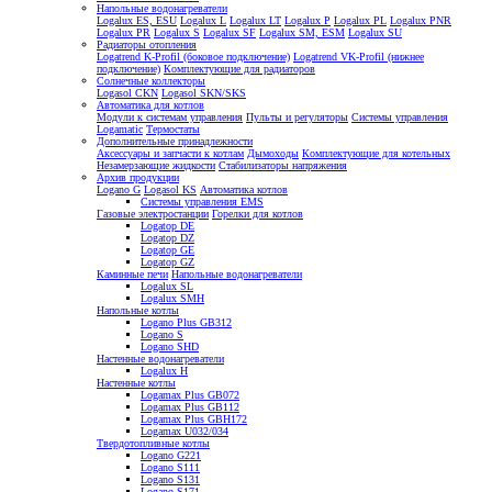
Напольные водонагреватели
Logalux ES, ESU
Logalux L
Logalux LT
Logalux P
Logalux PL
Logalux PNR
Logalux PR
Logalux S
Logalux SF
Logalux SM, ESM
Logalux SU
Радиаторы отопления
Logatrend K-Profil (боковое подключение)
Logatrend VK-Profil (нижнее
подключение)
Комплектующие для радиаторов
Солнечные коллекторы
Logasol CKN
Logasol SKN/SKS
Автоматика для котлов
Модули к системам управления
Пульты и регуляторы
Системы управления
Logamatic
Термостаты
Дополнительные принадлежности
Аксессуары и запчасти к котлам
Дымоходы
Комплектующие для котельных
Незамерзающие жидкости
Стабилизаторы напряжения
Архив продукции
Logano G
Logasol KS
Автоматика котлов
Системы управления EMS
Газовые электростанции
Горелки для котлов
Logatop DE
Logatop DZ
Logatop GE
Logatop GZ
Каминные печи
Напольные водонагреватели
Logalux SL
Logalux SMH
Напольные котлы
Logano Plus GB312
Logano S
Logano SHD
Настенные водонагреватели
Logalux H
Настенные котлы
Logamax Plus GB072
Logamax Plus GB112
Logamax Plus GBH172
Logamax U032/034
Твердотопливные котлы
Logano G221
Logano S111
Logano S131
Logano S171