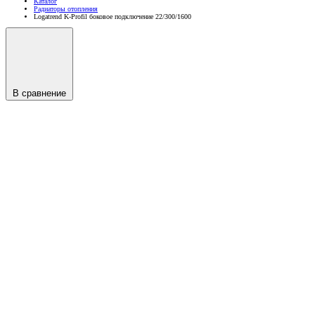
Каталог
Радиаторы отопления
Logatrend K-Profil боковое подключение 22/300/1600
В сравнение