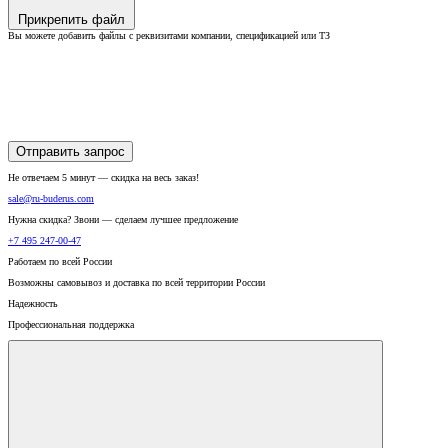
Прикрепить файл
Вы можете добавить файлы с реквизитами компании, спецификацией или ТЗ
Отправить запрос
Не отвечаем 5 минут — скидка на весь заказ!
sale@ru-buderus.com
Нужна скидка? Звони — сделаем лучшее предложение
+7 495 247-00-47
Работаем по всей России
Возможны самовывоз и доставка по всей территории России
Надежность
Профессиональная поддержка