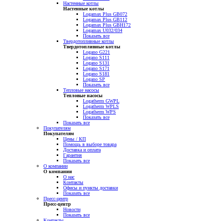
Настенные котлы
Настенные котлы
Logamax Plus GB072
Logamax Plus GB112
Logamax Plus GBH172
Logamax U032/034
Показать все
Твердотопливные котлы
Твердотопливные котлы
Logano G221
Logano S111
Logano S131
Logano S171
Logano S181
Logano SP
Показать все
Тепловые насосы
Тепловые насосы
Logatherm GWPL
Logatherm WPLS
Logatherm WPS
Показать все
Показать все
Покупателям
Покупателям
Цены / КП
Помощь в выборе товара
Доставка и оплата
Гарантия
Показать все
О компании
О компании
О нас
Контакты
Офисы и пункты доставки
Показать все
Пресс-центр
Пресс-центр
Новости
Показать все
Контакты