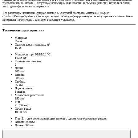
требованиями к чистоте - отсутствие конвекционных пластин и съемные решетки позволяет очень
легко дезинфицировать поверхность.
Все радиаторы компании Будерус оснащены системой быстрого монтажа BMSplus
(BuderusMontageSystem). Она представляет собой унифицированную систему крепежа и может быть
применена, практически, для всех вариантов установки.
Технические характеристики
Материал
Сталь
Отапливаемая площадь, м²
16 м²
Мощность при 95/85/20 °C
1 582 Вт
Количество панелей
2
Длина
600 мм
Высота
900 мм
Глубина
66 мм
Подключение
Боковое
Межосевое расстояние
850 мм
Тип
21 (66 мм)
Объем воды
10.50 л/м
Тип: 21 - две водопроводящих панели с одним конвекционным рядом.
Высота: 900мм.
Длина: 600мм.