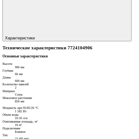
Характеристики
Технические характеристики 7724104906
Основные характеристики
Высота
900 мм
Глубина
66 мм
Длина
600 мм
Количество панелей
2
Материал
Сталь
Межосевое расстояние
850 мм
Мощность при 95/85/20 °C
1 582 Вт
Объем воды
10.50 л/м
Отапливаемая площадь, м²
16 м²
Подключение
Боковое
Тип
21 (66 мм)