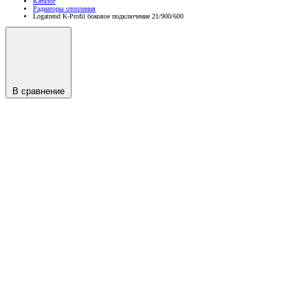
Каталог
Радиаторы отопления
Logatrend K-Profil боковое подключение 21/900/600
В сравнение