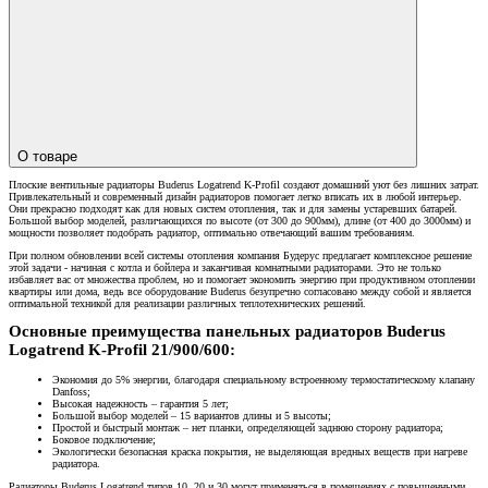
О товаре
Плоские вентильные радиаторы Buderus Logatrend K-Profil создают домашний уют без лишних затрат.
Привлекательный и современный дизайн радиаторов помогает легко вписать их в любой интерьер.
Они прекрасно подходят как для новых систем отопления, так и для замены устаревших батарей.
Большой выбор моделей, различающихся по высоте (от 300 до 900мм), длине (от 400 до 3000мм) и
мощности позволяет подобрать радиатор, оптимально отвечающий вашим требованиям.
При полном обновлении всей системы отопления компания Будерус предлагает комплексное решение
этой задачи - начиная с котла и бойлера и заканчивая комнатными радиаторами. Это не только
избавляет вас от множества проблем, но и помогает экономить энергию при продуктивном отоплении
квартиры или дома, ведь все оборудование Buderus безупречно согласовано между собой и является
оптимальной техникой для реализации различных теплотехнических решений.
Основные преимущества панельных радиаторов Buderus
Logatrend K-Profil 21/900/600:
Экономия до 5% энергии, благодаря специальному встроенному термостатическому клапану
Danfoss;
Высокая надежность – гарантия 5 лет;
Большой выбор моделей – 15 вариантов длины и 5 высоты;
Простой и быстрый монтаж – нет планки, определяющей заднюю сторону радиатора;
Боковое подключение;
Экологически безопасная краска покрытия, не выделяющая вредных веществ при нагреве
радиатора.
Радиаторы Buderus Logatrend типов 10, 20 и 30 могут применяться в помещениях с повышенными