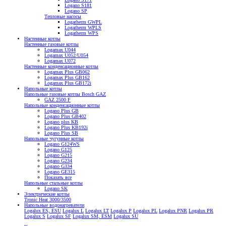
Logano S181
Logano SP
Тепловые насосы
Logatherm GWPL
Logatherm WPLS
Logatherm WPS
Настенные котлы
Настенные газовые котлы
Logamax U044
Logamax U052/U054
Logamax U072
Настенные конденсационные котлы
Logamax Plus GB062
Logamax Plus GB162
Logamax Plus GB172i
Напольные котлы
Напольные газовые котлы Bosch GAZ
GAZ 2500 F
Напольные конденсационные котлы
Logano Plus GB
Logano Plus GB402
Logano plus KB
Logano Plus KB192i
Logano Plus SB
Напольные чугунные котлы
Logano G124WS
Logano G125
Logano G215
Logano G234
Logano G334
Logano GE315
Показать все
Напольные стальные котлы
Logano SK
Электрические котлы
Tronic Heat 3000/3500
Напольные водонагреватели
Logalux ES, ESU
Logalux L
Logalux LT
Logalux P
Logalux PL
Logalux PNR
Logalux PR
Logalux S
Logalux SF
Logalux SM, ESM
Logalux SU