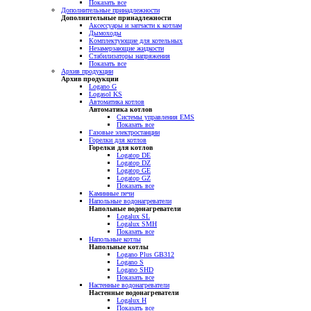
Показать все
Дополнительные принадлежности
Дополнительные принадлежности
Аксессуары и запчасти к котлам
Дымоходы
Комплектующие для котельных
Незамерзающие жидкости
Стабилизаторы напряжения
Показать все
Архив продукции
Архив продукции
Logano G
Logasol KS
Автоматика котлов
Автоматика котлов
Системы управления EMS
Показать все
Газовые электростанции
Горелки для котлов
Горелки для котлов
Logatop DE
Logatop DZ
Logatop GE
Logatop GZ
Показать все
Каминные печи
Напольные водонагреватели
Напольные водонагреватели
Logalux SL
Logalux SMH
Показать все
Напольные котлы
Напольные котлы
Logano Plus GB312
Logano S
Logano SHD
Показать все
Настенные водонагреватели
Настенные водонагреватели
Logalux H
Показать все