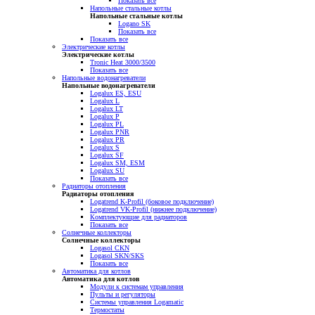
Показать все
Напольные стальные котлы
Напольные стальные котлы
Logano SK
Показать все
Показать все
Электрические котлы
Электрические котлы
Tronic Heat 3000/3500
Показать все
Напольные водонагреватели
Напольные водонагреватели
Logalux ES, ESU
Logalux L
Logalux LT
Logalux P
Logalux PL
Logalux PNR
Logalux PR
Logalux S
Logalux SF
Logalux SM, ESM
Logalux SU
Показать все
Радиаторы отопления
Радиаторы отопления
Logatrend K-Profil (боковое подключение)
Logatrend VK-Profil (нижнее подключение)
Комплектующие для радиаторов
Показать все
Солнечные коллекторы
Солнечные коллекторы
Logasol CKN
Logasol SKN/SKS
Показать все
Автоматика для котлов
Автоматика для котлов
Модули к системам управления
Пульты и регуляторы
Системы управления Logamatic
Термостаты