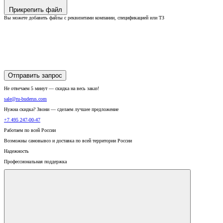
Прикрепить файл
Вы можете добавить файлы с реквизитами компании, спецификацией или ТЗ
Отправить запрос
Не отвечаем 5 минут — скидка на весь заказ!
sale@ru-buderus.com
Нужна скидка? Звони — сделаем лучшее предложение
+7 495 247-00-47
Работаем по всей России
Возможны самовывоз и доставка по всей территории России
Надежность
Профессиональная поддержка