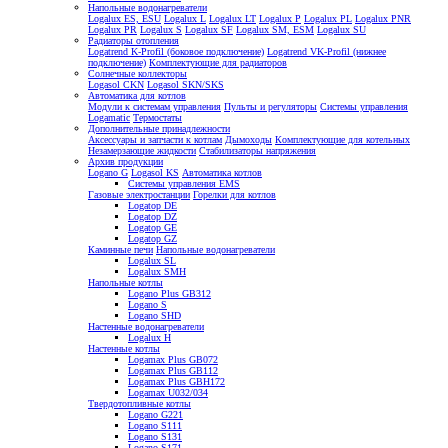
Напольные водонагреватели
Logalux ES, ESU
Logalux L
Logalux LT
Logalux P
Logalux PL
Logalux PNR
Logalux PR
Logalux S
Logalux SF
Logalux SM, ESM
Logalux SU
Радиаторы отопления
Logatrend K-Profil (боковое подключение)
Logatrend VK-Profil (нижнее
подключение)
Комплектующие для радиаторов
Солнечные коллекторы
Logasol CKN
Logasol SKN/SKS
Автоматика для котлов
Модули к системам управления
Пульты и регуляторы
Системы управления
Logamatic
Термостаты
Дополнительные принадлежности
Аксессуары и запчасти к котлам
Дымоходы
Комплектующие для котельных
Незамерзающие жидкости
Стабилизаторы напряжения
Архив продукции
Logano G
Logasol KS
Автоматика котлов
Системы управления EMS
Газовые электростанции
Горелки для котлов
Logatop DE
Logatop DZ
Logatop GE
Logatop GZ
Каминные печи
Напольные водонагреватели
Logalux SL
Logalux SMH
Напольные котлы
Logano Plus GB312
Logano S
Logano SHD
Настенные водонагреватели
Logalux H
Настенные котлы
Logamax Plus GB072
Logamax Plus GB112
Logamax Plus GBH172
Logamax U032/034
Твердотопливные котлы
Logano G221
Logano S111
Logano S131
Logano S171