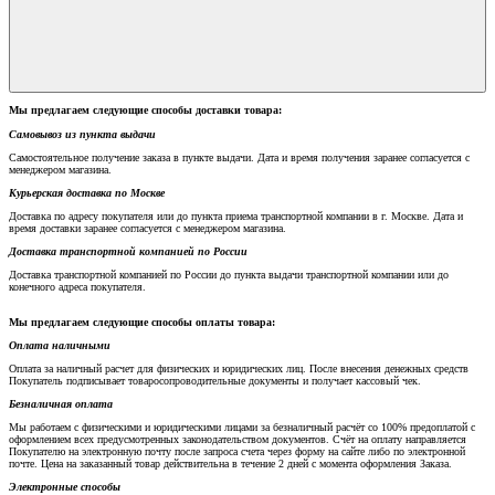
Мы предлагаем следующие способы доставки товара:
Самовывоз из пункта выдачи
Самостоятельное получение заказа в пункте выдачи. Дата и время получения заранее согласуется с
менеджером магазина.
Курьерская доставка по Москве
Доставка по адресу покупателя или до пункта приема транспортной компании в г. Москве. Дата и
время доставки заранее согласуется с менеджером магазина.
Доставка транспортной компанией по России
Доставка транспортной компанией по России до пункта выдачи транспортной компании или до
конечного адреса покупателя.
Мы предлагаем следующие способы оплаты товара:
Оплата наличными
Оплата за наличный расчет для физических и юридических лиц. После внесения денежных средств
Покупатель подписывает товаросопроводительные документы и получает кассовый чек.
Безналичная оплата
Мы работаем с физическими и юридическими лицами за безналичный расчёт со 100% предоплатой с
оформлением всех предусмотренных законодательством документов. Счёт на оплату направляется
Покупателю на электронную почту после запроса счета через форму на сайте либо по электронной
почте. Цена на заказанный товар действительна в течение 2 дней с момента оформления Заказа.
Электронные способы