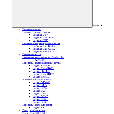
Каталог
Настенные котлы
Настенные газовые котлы
Logamax U044
Logamax U052/U054
Logamax U072
Настенные конденсационные котлы
Logamax Plus GB062
Logamax Plus GB162
Logamax Plus GB172i
Напольные котлы
Напольные газовые котлы Bosch GAZ
GAZ 2500 F
Напольные конденсационные котлы
Logano Plus GB
Logano Plus GB402
Logano plus KB
Logano Plus KB192i
Logano Plus SB
Напольные чугунные котлы
Logano G124WS
Logano G125
Logano G215
Logano G234
Logano G334
Logano GE315
Logano GE515
Logano GE615
Напольные стальные котлы
Logano SK
Электрические котлы
Tronic Heat 3000/3500