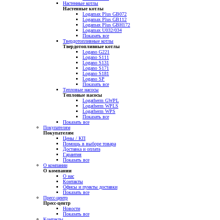
Настенные котлы
Настенные котлы
Logamax Plus GB072
Logamax Plus GB112
Logamax Plus GBH172
Logamax U032/034
Показать все
Твердотопливные котлы
Твердотопливные котлы
Logano G221
Logano S111
Logano S131
Logano S171
Logano S181
Logano SP
Показать все
Тепловые насосы
Тепловые насосы
Logatherm GWPL
Logatherm WPLS
Logatherm WPS
Показать все
Показать все
Покупателям
Покупателям
Цены / КП
Помощь в выборе товара
Доставка и оплата
Гарантия
Показать все
О компании
О компании
О нас
Контакты
Офисы и пункты доставки
Показать все
Пресс-центр
Пресс-центр
Новости
Показать все
Контакты