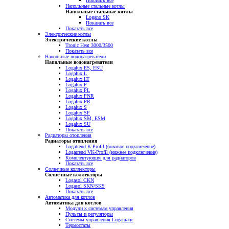
Показать все
Напольные стальные котлы
Напольные стальные котлы
Logano SK
Показать все
Показать все
Электрические котлы
Электрические котлы
Tronic Heat 3000/3500
Показать все
Напольные водонагреватели
Напольные водонагреватели
Logalux ES, ESU
Logalux L
Logalux LT
Logalux P
Logalux PL
Logalux PNR
Logalux PR
Logalux S
Logalux SF
Logalux SM, ESM
Logalux SU
Показать все
Радиаторы отопления
Радиаторы отопления
Logatrend K-Profil (боковое подключение)
Logatrend VK-Profil (нижнее подключение)
Комплектующие для радиаторов
Показать все
Солнечные коллекторы
Солнечные коллекторы
Logasol CKN
Logasol SKN/SKS
Показать все
Автоматика для котлов
Автоматика для котлов
Модули к системам управления
Пульты и регуляторы
Системы управления Logamatic
Термостаты