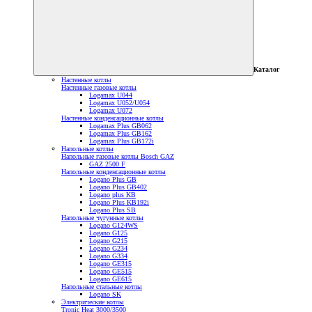
Каталог
Настенные котлы
Настенные газовые котлы
Logamax U044
Logamax U052/U054
Logamax U072
Настенные конденсационные котлы
Logamax Plus GB062
Logamax Plus GB162
Logamax Plus GB172i
Напольные котлы
Напольные газовые котлы Bosch GAZ
GAZ 2500 F
Напольные конденсационные котлы
Logano Plus GB
Logano Plus GB402
Logano plus KB
Logano Plus KB192i
Logano Plus SB
Напольные чугунные котлы
Logano G124WS
Logano G125
Logano G215
Logano G234
Logano G334
Logano GE315
Logano GE515
Logano GE615
Напольные стальные котлы
Logano SK
Электрические котлы
Tronic Heat 3000/3500