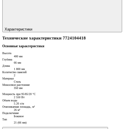
Характеристики
Технические характеристики 7724104418
Основные характеристики
Высота
400 мм
Глубина
66 мм
Длина
1 800 мм
Количество панелей
2
Материал
Сталь
Межосевое расстояние
350 мм
Мощность при 95/85/20 °C
2 550 Вт
Объем воды
5.20 л/м
Отапливаемая площадь, м²
26 м²
Подключение
Боковое
Тип
21 (66 мм)