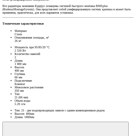
Все радиаторы компании Будерус оснащены системой быстрого монтажа BMSplus
(BuderusMontageSystem). Она представляет собой унифицированную систему крепежа и может быть
применена, практически, для всех вариантов установки.
Технические характеристики
Материал
Сталь
Отапливаемая площадь, м²
26 м²
Мощность при 95/85/20 °C
2 550 Вт
Количество панелей
2
Длина
1 800 мм
Высота
400 мм
Глубина
66 мм
Подключение
Боковое
Межосевое расстояние
350 мм
Тип
21 (66 мм)
Объем воды
5.20 л/м
Тип: 21 - две водопроводящих панели с одним конвекционным рядом.
Высота: 400мм.
Длина: 1800мм.