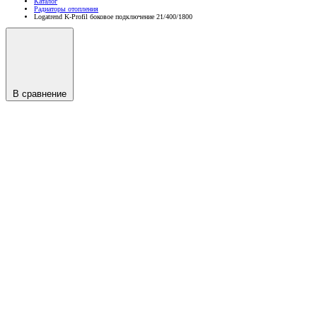
Каталог
Радиаторы отопления
Logatrend K-Profil боковое подключение 21/400/1800
В сравнение