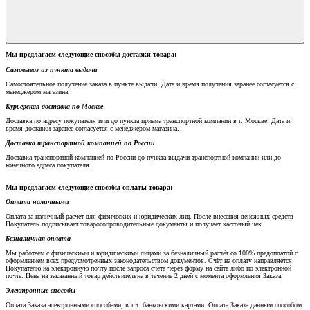
Мы предлагаем следующие способы доставки товара:
Самовывоз из пункта выдачи
Самостоятельное получение заказа в пункте выдачи. Дата и время получения заранее согласуется с
менеджером магазина.
Курьерская доставка по Москве
Доставка по адресу покупателя или до пункта приема транспортной компании в г. Москве. Дата и
время доставки заранее согласуется с менеджером магазина.
Доставка транспортной компанией по России
Доставка транспортной компанией по России до пункта выдачи транспортной компании или до
конечного адреса покупателя.
Мы предлагаем следующие способы оплаты товара:
Оплата наличными
Оплата за наличный расчет для физических и юридических лиц. После внесения денежных средств
Покупатель подписывает товаросопроводительные документы и получает кассовый чек.
Безналичная оплата
Мы работаем с физическими и юридическими лицами за безналичный расчёт со 100% предоплатой с
оформлением всех предусмотренных законодательством документов. Счёт на оплату направляется
Покупателю на электронную почту после запроса счета через форму на сайте либо по электронной
почте. Цена на заказанный товар действительна в течение 2 дней с момента оформления Заказа.
Электронные способы
Оплата Заказа электронными способами, в т.ч. банковскими картами. Оплата Заказа данным способом