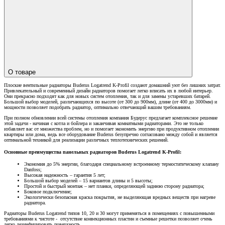
О товаре
Плоские вентильные радиаторы Buderus Logatrend K-Profil создают домашний уют без лишних затрат.
Привлекательный и современный дизайн радиаторов помогает легко вписать их в любой интерьер.
Они прекрасно подходят как для новых систем отопления, так и для замены устаревших батарей.
Большой выбор моделей, различающихся по высоте (от 300 до 900мм), длине (от 400 до 3000мм) и
мощности позволяет подобрать радиатор, оптимально отвечающий вашим требованиям.
При полном обновлении всей системы отопления компания Будерус предлагает комплексное решение
этой задачи - начиная с котла и бойлера и заканчивая комнатными радиаторами. Это не только
избавляет вас от множества проблем, но и помогает экономить энергию при продуктивном отоплении
квартиры или дома, ведь все оборудование Buderus безупречно согласовано между собой и является
оптимальной техникой для реализации различных теплотехнических решений.
Основные преимущества панельных радиаторов Buderus Logatrend K-Profil:
Экономия до 5% энергии, благодаря специальному встроенному термостатическому клапану
Danfoss;
Высокая надежность – гарантия 5 лет;
Большой выбор моделей – 15 вариантов длины и 5 высоты;
Простой и быстрый монтаж – нет планки, определяющей заднюю сторону радиатора;
Боковое подключение;
Экологически безопасная краска покрытия, не выделяющая вредных веществ при нагреве
радиатора.
Радиаторы Buderus Logatrend типов 10, 20 и 30 могут применяться в помещениях с повышенными
требованиями к чистоте - отсутствие конвекционных пластин и съемные решетки позволяет очень
легко дезинфицировать поверхность.