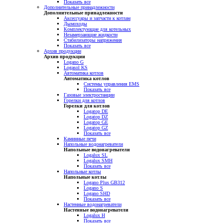
Показать все
Дополнительные принадлежности
Дополнительные принадлежности
Аксессуары и запчасти к котлам
Дымоходы
Комплектующие для котельных
Незамерзающие жидкости
Стабилизаторы напряжения
Показать все
Архив продукции
Архив продукции
Logano G
Logasol KS
Автоматика котлов
Автоматика котлов
Системы управления EMS
Показать все
Газовые электростанции
Горелки для котлов
Горелки для котлов
Logatop DE
Logatop DZ
Logatop GE
Logatop GZ
Показать все
Каминные печи
Напольные водонагреватели
Напольные водонагреватели
Logalux SL
Logalux SMH
Показать все
Напольные котлы
Напольные котлы
Logano Plus GB312
Logano S
Logano SHD
Показать все
Настенные водонагреватели
Настенные водонагреватели
Logalux H
Показать все