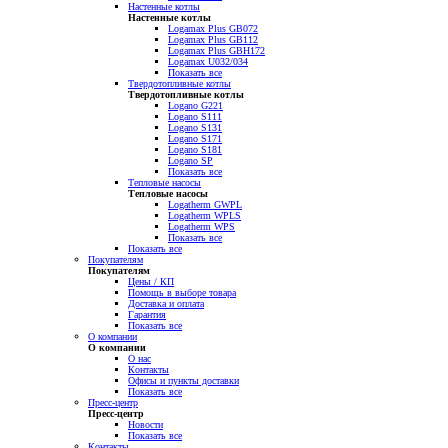
Настенные котлы
Настенные котлы
Logamax Plus GB072
Logamax Plus GB112
Logamax Plus GBH172
Logamax U032/034
Показать все
Твердотопливные котлы
Твердотопливные котлы
Logano G221
Logano S111
Logano S131
Logano S171
Logano S181
Logano SP
Показать все
Тепловые насосы
Тепловые насосы
Logatherm GWPL
Logatherm WPLS
Logatherm WPS
Показать все
Показать все
Покупателям
Покупателям
Цены / КП
Помощь в выборе товара
Доставка и оплата
Гарантия
Показать все
О компании
О компании
О нас
Контакты
Офисы и пункты доставки
Показать все
Пресс-центр
Пресс-центр
Новости
Показать все
Контакты