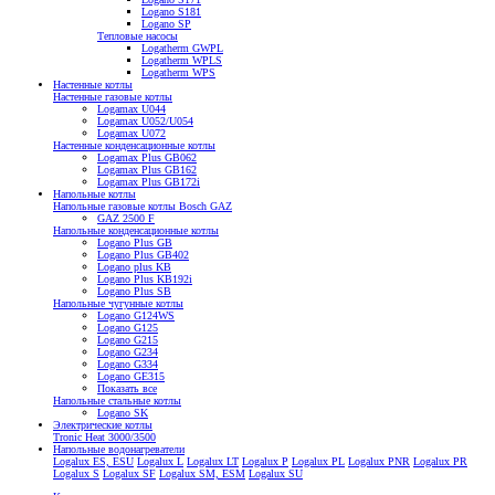
Logano S181
Logano SP
Тепловые насосы
Logatherm GWPL
Logatherm WPLS
Logatherm WPS
Настенные котлы
Настенные газовые котлы
Logamax U044
Logamax U052/U054
Logamax U072
Настенные конденсационные котлы
Logamax Plus GB062
Logamax Plus GB162
Logamax Plus GB172i
Напольные котлы
Напольные газовые котлы Bosch GAZ
GAZ 2500 F
Напольные конденсационные котлы
Logano Plus GB
Logano Plus GB402
Logano plus KB
Logano Plus KB192i
Logano Plus SB
Напольные чугунные котлы
Logano G124WS
Logano G125
Logano G215
Logano G234
Logano G334
Logano GE315
Показать все
Напольные стальные котлы
Logano SK
Электрические котлы
Tronic Heat 3000/3500
Напольные водонагреватели
Logalux ES, ESU
Logalux L
Logalux LT
Logalux P
Logalux PL
Logalux PNR
Logalux PR
Logalux S
Logalux SF
Logalux SM, ESM
Logalux SU