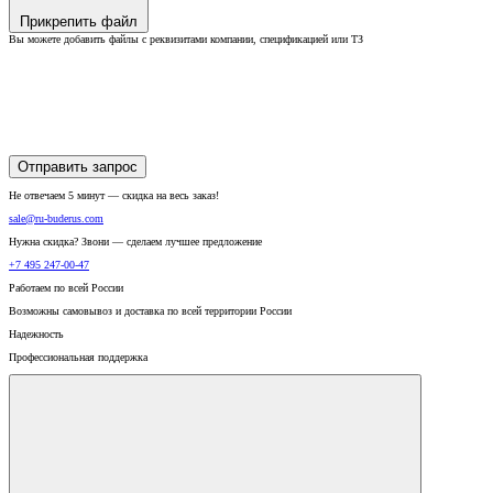
Прикрепить файл
Вы можете добавить файлы с реквизитами компании, спецификацией или ТЗ
Отправить запрос
Не отвечаем 5 минут — скидка на весь заказ!
sale@ru-buderus.com
Нужна скидка? Звони — сделаем лучшее предложение
+7 495 247-00-47
Работаем по всей России
Возможны самовывоз и доставка по всей территории России
Надежность
Профессиональная поддержка