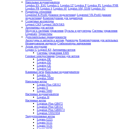
Напольные водонагреватели
Logalux ES, ESU
Logalux L
Logalux LT
Logalux P
Logalux PL
Logalux PNR
Logalux PR
Logalux S
Logalux SF
Logalux SM, ESM
Logalux SU
Радиаторы отопления
Logatrend K-Profil (боковое подключение)
Logatrend VK-Profil (нижнее
подключение)
Комплектующие для радиаторов
Солнечные коллекторы
Logasol CKN
Logasol SKN/SKS
Автоматика для котлов
Модули к системам управления
Пульты и регуляторы
Системы управления
Logamatic
Термостаты
Дополнительные принадлежности
Аксессуары и запчасти к котлам
Дымоходы
Комплектующие для котельных
Незамерзающие жидкости
Стабилизаторы напряжения
Архив продукции
Logano G
Logasol KS
Автоматика котлов
Системы управления EMS
Газовые электростанции
Горелки для котлов
Logatop DE
Logatop DZ
Logatop GE
Logatop GZ
Каминные печи
Напольные водонагреватели
Logalux SL
Logalux SMH
Напольные котлы
Logano Plus GB312
Logano S
Logano SHD
Настенные водонагреватели
Logalux H
Настенные котлы
Logamax Plus GB072
Logamax Plus GB112
Logamax Plus GBH172
Logamax U032/034
Твердотопливные котлы
Logano G221
Logano S111
Logano S131
Logano S171