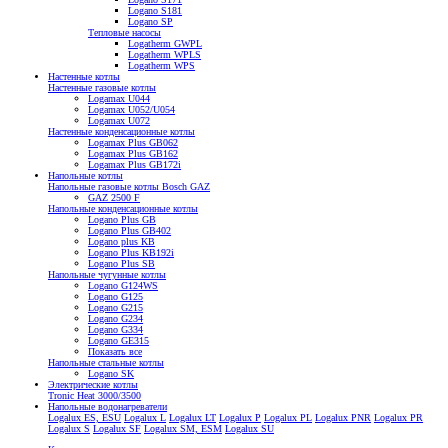
Logano S181
Logano SP
Тепловые насосы
Logatherm GWPL
Logatherm WPLS
Logatherm WPS
Настенные котлы
Настенные газовые котлы
Logamax U044
Logamax U052/U054
Logamax U072
Настенные конденсационные котлы
Logamax Plus GB062
Logamax Plus GB162
Logamax Plus GB172i
Напольные котлы
Напольные газовые котлы Bosch GAZ
GAZ 2500 F
Напольные конденсационные котлы
Logano Plus GB
Logano Plus GB402
Logano plus KB
Logano Plus KB192i
Logano Plus SB
Напольные чугунные котлы
Logano G124WS
Logano G125
Logano G215
Logano G234
Logano G334
Logano GE315
Показать все
Напольные стальные котлы
Logano SK
Электрические котлы
Tronic Heat 3000/3500
Напольные водонагреватели
Logalux ES, ESU
Logalux L
Logalux LT
Logalux P
Logalux PL
Logalux PNR
Logalux PR
Logalux S
Logalux SF
Logalux SM, ESM
Logalux SU