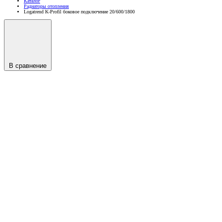
Каталог
Радиаторы отопления
Logatrend K-Profil боковое подключение 20/600/1800
В сравнение