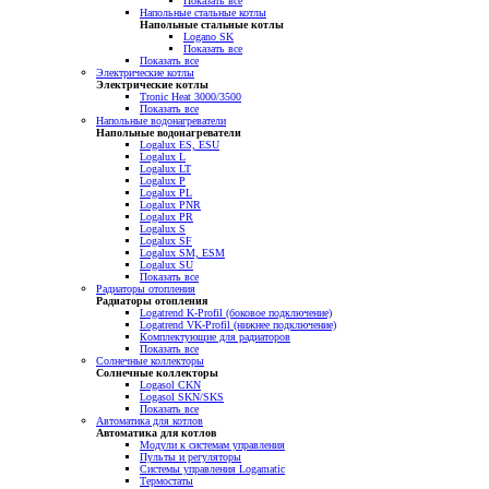
Показать все
Напольные стальные котлы
Напольные стальные котлы
Logano SK
Показать все
Показать все
Электрические котлы
Электрические котлы
Tronic Heat 3000/3500
Показать все
Напольные водонагреватели
Напольные водонагреватели
Logalux ES, ESU
Logalux L
Logalux LT
Logalux P
Logalux PL
Logalux PNR
Logalux PR
Logalux S
Logalux SF
Logalux SM, ESM
Logalux SU
Показать все
Радиаторы отопления
Радиаторы отопления
Logatrend K-Profil (боковое подключение)
Logatrend VK-Profil (нижнее подключение)
Комплектующие для радиаторов
Показать все
Солнечные коллекторы
Солнечные коллекторы
Logasol CKN
Logasol SKN/SKS
Показать все
Автоматика для котлов
Автоматика для котлов
Модули к системам управления
Пульты и регуляторы
Системы управления Logamatic
Термостаты