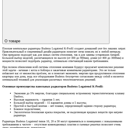
О товаре
Плоские вентильные радиаторы Buderus Logatrend K-Profil создают домашний уют без лишних затрат.
Привлекательный и современный дизайн радиаторов помогает легко вписать их в любой интерьер.
Они прекрасно подходят как для новых систем отопления, так и для замены устаревших батарей.
Большой выбор моделей, различающихся по высоте (от 300 до 900мм), длине (от 400 до 3000мм) и
мощности позволяет подобрать радиатор, оптимально отвечающий вашим требованиям.
При полном обновлении всей системы отопления компания Будерус предлагает комплексное решение
этой задачи - начиная с котла и бойлера и заканчивая комнатными радиаторами. Это не только
избавляет вас от множества проблем, но и помогает экономить энергию при продуктивном отоплении
квартиры или дома, ведь все оборудование Buderus безупречно согласовано между собой и является
оптимальной техникой для реализации различных теплотехнических решений.
Основные преимущества панельных радиаторов Buderus Logatrend K-Profil:
Экономия до 5% энергии, благодаря специальному встроенному термостатическому клапану
Danfoss;
Высокая надежность – гарантия 5 лет;
Большой выбор моделей – 15 вариантов длины и 5 высоты;
Простой и быстрый монтаж – нет планки, определяющей заднюю сторону радиатора;
Боковое подключение;
Экологически безопасная краска покрытия, не выделяющая вредных веществ при нагреве
радиатора.
Радиаторы Buderus Logatrend типов 10, 20 и 30 могут применяться в помещениях с повышенными
требованиями к чистоте - отсутствие конвекционных пластин и съемные решетки позволяет очень
легко дезинфицировать поверхность.