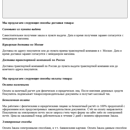
Мы предлагаем следующие способы доставки товара:
Самовывоз из пункта выдачи
Самостоятельное получение заказа в пункте выдачи. Дата и время получения заранее согласуется с
менеджером магазина.
Курьерская доставка по Москве
Доставка по адресу покупателя или до пункта приема транспортной компании в г. Москве. Дата и
время доставки заранее согласуется с менеджером магазина.
Доставка транспортной компанией по России
Доставка транспортной компанией по России до пункта выдачи транспортной компании или до
конечного адреса покупателя.
Мы предлагаем следующие способы оплаты товара:
Оплата наличными
Оплата за наличный расчет для физических и юридических лиц. После внесения денежных средств
Покупатель подписывает товаросопроводительные документы и получает кассовый чек.
Безналичная оплата
Мы работаем с физическими и юридическими лицами за безналичный расчёт со 100% предоплатой с
оформлением всех предусмотренных законодательством документов. Счёт на оплату направляется
Покупателю на электронную почту после запроса счета через форму на сайте либо по электронной
почте. Цена на заказанный товар действительна в течение 2 дней с момента оформления Заказа.
Электронные способы
Оплата Заказа электронными способами, в т.ч. банковскими картами. Оплата Заказа данным способом