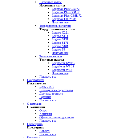
Настенные котлы
Настенные котлы
Logamax Plus GB072
Logamax Plus GB112
Logamax Plus GBH172
Logamax U032/034
Показать все
Твердотопливные котлы
Твердотопливные котлы
Logano G221
Logano S111
Logano S131
Logano S171
Logano S181
Logano SP
Показать все
Тепловые насосы
Тепловые насосы
Logatherm GWPL
Logatherm WPLS
Logatherm WPS
Показать все
Показать все
Покупателям
Покупателям
Цены / КП
Помощь в выборе товара
Доставка и оплата
Гарантия
Показать все
О компании
О компании
О нас
Контакты
Офисы и пункты доставки
Показать все
Пресс-центр
Пресс-центр
Новости
Показать все
Контакты