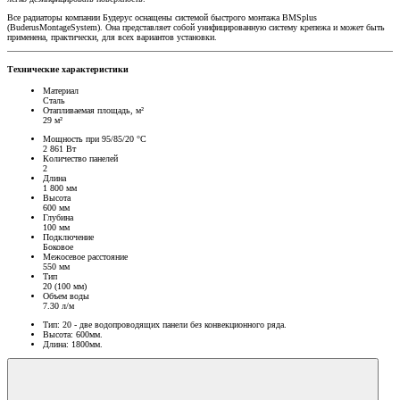
Все радиаторы компании Будерус оснащены системой быстрого монтажа BMSplus
(BuderusMontageSystem). Она представляет собой унифицированную систему крепежа и может быть
применена, практически, для всех вариантов установки.
Технические характеристики
Материал
Сталь
Отапливаемая площадь, м²
29 м²
Мощность при 95/85/20 °C
2 861 Вт
Количество панелей
2
Длина
1 800 мм
Высота
600 мм
Глубина
100 мм
Подключение
Боковое
Межосевое расстояние
550 мм
Тип
20 (100 мм)
Объем воды
7.30 л/м
Тип: 20 - две водопроводящих панели без конвекционного ряда.
Высота: 600мм.
Длина: 1800мм.