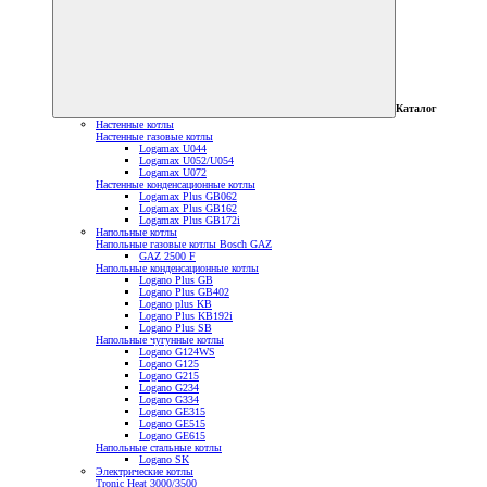
Каталог
Настенные котлы
Настенные газовые котлы
Logamax U044
Logamax U052/U054
Logamax U072
Настенные конденсационные котлы
Logamax Plus GB062
Logamax Plus GB162
Logamax Plus GB172i
Напольные котлы
Напольные газовые котлы Bosch GAZ
GAZ 2500 F
Напольные конденсационные котлы
Logano Plus GB
Logano Plus GB402
Logano plus KB
Logano Plus KB192i
Logano Plus SB
Напольные чугунные котлы
Logano G124WS
Logano G125
Logano G215
Logano G234
Logano G334
Logano GE315
Logano GE515
Logano GE615
Напольные стальные котлы
Logano SK
Электрические котлы
Tronic Heat 3000/3500