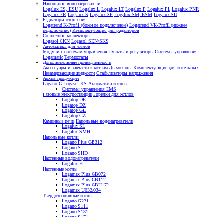
Напольные водонагреватели
Logalux ES, ESU
Logalux L
Logalux LT
Logalux P
Logalux PL
Logalux PNR
Logalux PR
Logalux S
Logalux SF
Logalux SM, ESM
Logalux SU
Радиаторы отопления
Logatrend K-Profil (боковое подключение)
Logatrend VK-Profil (нижнее
подключение)
Комплектующие для радиаторов
Солнечные коллекторы
Logasol CKN
Logasol SKN/SKS
Автоматика для котлов
Модули к системам управления
Пульты и регуляторы
Системы управления
Logamatic
Термостаты
Дополнительные принадлежности
Аксессуары и запчасти к котлам
Дымоходы
Комплектующие для котельных
Незамерзающие жидкости
Стабилизаторы напряжения
Архив продукции
Logano G
Logasol KS
Автоматика котлов
Системы управления EMS
Газовые электростанции
Горелки для котлов
Logatop DE
Logatop DZ
Logatop GE
Logatop GZ
Каминные печи
Напольные водонагреватели
Logalux SL
Logalux SMH
Напольные котлы
Logano Plus GB312
Logano S
Logano SHD
Настенные водонагреватели
Logalux H
Настенные котлы
Logamax Plus GB072
Logamax Plus GB112
Logamax Plus GBH172
Logamax U032/034
Твердотопливные котлы
Logano G221
Logano S111
Logano S131
Logano S171