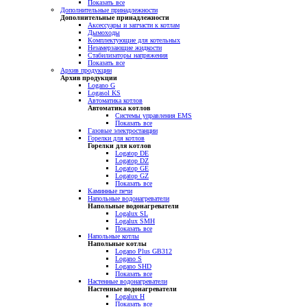
Показать все
Дополнительные принадлежности
Дополнительные принадлежности
Аксессуары и запчасти к котлам
Дымоходы
Комплектующие для котельных
Незамерзающие жидкости
Стабилизаторы напряжения
Показать все
Архив продукции
Архив продукции
Logano G
Logasol KS
Автоматика котлов
Автоматика котлов
Системы управления EMS
Показать все
Газовые электростанции
Горелки для котлов
Горелки для котлов
Logatop DE
Logatop DZ
Logatop GE
Logatop GZ
Показать все
Каминные печи
Напольные водонагреватели
Напольные водонагреватели
Logalux SL
Logalux SMH
Показать все
Напольные котлы
Напольные котлы
Logano Plus GB312
Logano S
Logano SHD
Показать все
Настенные водонагреватели
Настенные водонагреватели
Logalux H
Показать все