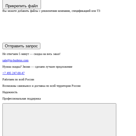
Прикрепить файл
Вы можете добавить файлы с реквизитами компании, спецификацией или ТЗ
Отправить запрос
Не отвечаем 5 минут — скидка на весь заказ!
sale@ru-buderus.com
Нужна скидка? Звони — сделаем лучшее предложение
+7 495 247-00-47
Работаем по всей России
Возможны самовывоз и доставка по всей территории России
Надежность
Профессиональная поддержка