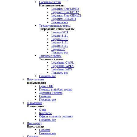
Настенные котлы
Настенные котлы
Logamax Plus GB072
Logamax Plus GB112
Logamax Plus GBH172
Logamax U032/034
Показать все
Твердотопливные котлы
Твердотопливные котлы
Logano G221
Logano S111
Logano S131
Logano S171
Logano S181
Logano SP
Показать все
Тепловые насосы
Тепловые насосы
Logatherm GWPL
Logatherm WPLS
Logatherm WPS
Показать все
Показать все
Покупателям
Покупателям
Цены / КП
Помощь в выборе товара
Доставка и оплата
Гарантия
Показать все
О компании
О компании
О нас
Контакты
Офисы и пункты доставки
Показать все
Пресс-центр
Пресс-центр
Новости
Показать все
Контакты