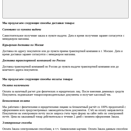
Мы предлагаем следующие способы доставки товара:
Самовывоз из пункта выдачи
Самостоятельное получение заказа в пункте выдачи. Дата и время получения заранее согласуется с
менеджером магазина.
Курьерская доставка по Москве
Доставка по адресу покупателя или до пункта приема транспортной компании в г. Москве. Дата и
время доставки заранее согласуется с менеджером магазина.
Доставка транспортной компанией по России
Доставка транспортной компанией по России до пункта выдачи транспортной компании или до
конечного адреса покупателя.
Мы предлагаем следующие способы оплаты товара:
Оплата наличными
Оплата за наличный расчет для физических и юридических лиц. После внесения денежных средств
Покупатель подписывает товаросопроводительные документы и получает кассовый чек.
Безналичная оплата
Мы работаем с физическими и юридическими лицами за безналичный расчёт со 100% предоплатой с
оформлением всех предусмотренных законодательством документов. Счёт на оплату направляется
Покупателю на электронную почту после запроса счета через форму на сайте либо по электронной
почте. Цена на заказанный товар действительна в течение 2 дней с момента оформления Заказа.
Электронные способы
Оплата Заказа электронными способами, в т.ч. банковскими картами. Оплата Заказа данным способом