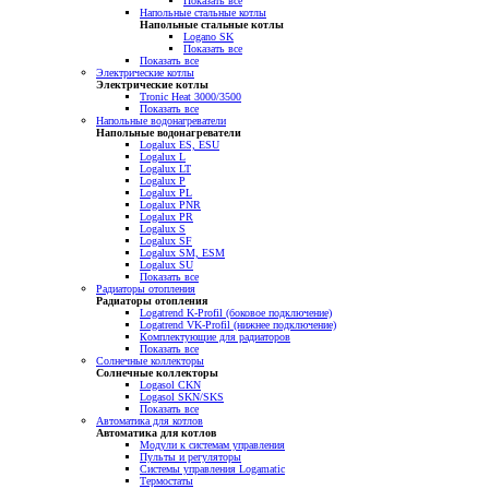
Показать все
Напольные стальные котлы
Напольные стальные котлы
Logano SK
Показать все
Показать все
Электрические котлы
Электрические котлы
Tronic Heat 3000/3500
Показать все
Напольные водонагреватели
Напольные водонагреватели
Logalux ES, ESU
Logalux L
Logalux LT
Logalux P
Logalux PL
Logalux PNR
Logalux PR
Logalux S
Logalux SF
Logalux SM, ESM
Logalux SU
Показать все
Радиаторы отопления
Радиаторы отопления
Logatrend K-Profil (боковое подключение)
Logatrend VK-Profil (нижнее подключение)
Комплектующие для радиаторов
Показать все
Солнечные коллекторы
Солнечные коллекторы
Logasol CKN
Logasol SKN/SKS
Показать все
Автоматика для котлов
Автоматика для котлов
Модули к системам управления
Пульты и регуляторы
Системы управления Logamatic
Термостаты