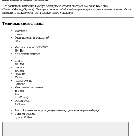
Все радиаторы компании Будерус оснащены системой быстрого монтажа BMSplus
(BuderusMontageSystem). Она представляет собой унифицированную систему крепежа и может быть
применена, практически, для всех вариантов установки.
Технические характеристики
Материал
Сталь
Отапливаемая площадь, м²
10 м²
Мощность при 95/85/20 °C
994 Вт
Количество панелей
1
Длина
800 мм
Высота
500 мм
Глубина
65 мм
Подключение
Боковое
Межосевое расстояние
450 мм
Тип
11 (65 мм)
Объем воды
3.20 л/м
Тип: 11 - одна водопроводящая панель, один конвекционный ряд.
Высота: 500мм.
Длина: 800мм.