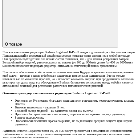
О товаре
Плоские вентильные радиаторы Buderus Logatrend K-Profil создают домашний уют без лишних затрат.
Привлекательный и современный дизайн радиаторов помогает легко вписать их в любой интерьер.
Они прекрасно подходят как для новых систем отопления, так и для замены устаревших батарей.
Большой выбор моделей, различающихся по высоте (от 300 до 900мм), длине (от 400 до 3000мм) и
мощности позволяет подобрать радиатор, оптимально отвечающий вашим требованиям.
При полном обновлении всей системы отопления компания Будерус предлагает комплексное решение
этой задачи - начиная с котла и бойлера и заканчивая комнатными радиаторами. Это не только
избавляет вас от множества проблем, но и помогает экономить энергию при продуктивном отоплении
квартиры или дома, ведь все оборудование Buderus безупречно согласовано между собой и является
оптимальной техникой для реализации различных теплотехнических решений.
Основные преимущества панельных радиаторов Buderus Logatrend K-Profil:
Экономия до 5% энергии, благодаря специальному встроенному термостатическому клапану
Danfoss;
Высокая надежность – гарантия 5 лет;
Большой выбор моделей – 15 вариантов длины и 5 высоты;
Простой и быстрый монтаж – нет планки, определяющей заднюю сторону радиатора;
Боковое подключение;
Экологически безопасная краска покрытия, не выделяющая вредных веществ при нагреве
радиатора.
Радиаторы Buderus Logatrend типов 10, 20 и 30 могут применяться в помещениях с повышенными
требованиями к чистоте - отсутствие конвекционных пластин и съемные решетки позволяет очень
легко дезинфицировать поверхность.