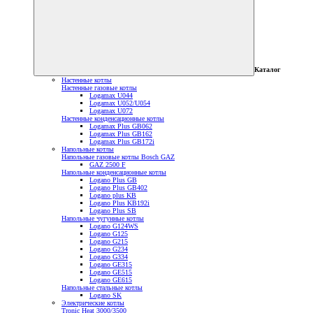
Каталог
Настенные котлы
Настенные газовые котлы
Logamax U044
Logamax U052/U054
Logamax U072
Настенные конденсационные котлы
Logamax Plus GB062
Logamax Plus GB162
Logamax Plus GB172i
Напольные котлы
Напольные газовые котлы Bosch GAZ
GAZ 2500 F
Напольные конденсационные котлы
Logano Plus GB
Logano Plus GB402
Logano plus KB
Logano Plus KB192i
Logano Plus SB
Напольные чугунные котлы
Logano G124WS
Logano G125
Logano G215
Logano G234
Logano G334
Logano GE315
Logano GE515
Logano GE615
Напольные стальные котлы
Logano SK
Электрические котлы
Tronic Heat 3000/3500