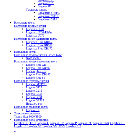
Logano S181
Logano SP
Тепловые насосы
Logatherm GWPL
Logatherm WPLS
Logatherm WPS
Настенные котлы
Настенные газовые котлы
Logamax U044
Logamax U052/U054
Logamax U072
Настенные конденсационные котлы
Logamax Plus GB062
Logamax Plus GB162
Logamax Plus GB172i
Напольные котлы
Напольные газовые котлы Bosch GAZ
GAZ 2500 F
Напольные конденсационные котлы
Logano Plus GB
Logano Plus GB402
Logano plus KB
Logano Plus KB192i
Logano Plus SB
Напольные чугунные котлы
Logano G124WS
Logano G125
Logano G215
Logano G234
Logano G334
Logano GE315
Показать все
Напольные стальные котлы
Logano SK
Электрические котлы
Tronic Heat 3000/3500
Напольные водонагреватели
Logalux ES, ESU
Logalux L
Logalux LT
Logalux P
Logalux PL
Logalux PNR
Logalux PR
Logalux S
Logalux SF
Logalux SM, ESM
Logalux SU