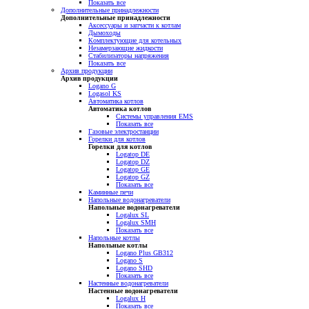
Показать все
Дополнительные принадлежности
Дополнительные принадлежности
Аксессуары и запчасти к котлам
Дымоходы
Комплектующие для котельных
Незамерзающие жидкости
Стабилизаторы напряжения
Показать все
Архив продукции
Архив продукции
Logano G
Logasol KS
Автоматика котлов
Автоматика котлов
Системы управления EMS
Показать все
Газовые электростанции
Горелки для котлов
Горелки для котлов
Logatop DE
Logatop DZ
Logatop GE
Logatop GZ
Показать все
Каминные печи
Напольные водонагреватели
Напольные водонагреватели
Logalux SL
Logalux SMH
Показать все
Напольные котлы
Напольные котлы
Logano Plus GB312
Logano S
Logano SHD
Показать все
Настенные водонагреватели
Настенные водонагреватели
Logalux H
Показать все