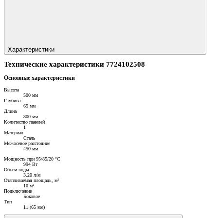
Характеристики
Технические характеристики 7724102508
Основные характеристики
Высота
500 мм
Глубина
65 мм
Длина
800 мм
Количество панелей
1
Материал
Сталь
Межосевое расстояние
450 мм
Мощность при 95/85/20 °C
994 Вт
Объем воды
3.20 л/м
Отапливаемая площадь, м²
10 м²
Подключение
Боковое
Тип
11 (65 мм)