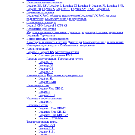
Напольные водонагреватели
Logalux ES, ESU
Logalux L
Logalux LT
Logalux P
Logalux PL
Logalux PNR
Logalux PR
Logalux S
Logalux SF
Logalux SM, ESM
Logalux SU
Радиаторы отопления
Logatrend K-Profil (боковое подключение)
Logatrend VK-Profil (нижнее
подключение)
Комплектующие для радиаторов
Солнечные коллекторы
Logasol CKN
Logasol SKN/SKS
Автоматика для котлов
Модули к системам управления
Пульты и регуляторы
Системы управления
Logamatic
Термостаты
Дополнительные принадлежности
Аксессуары и запчасти к котлам
Дымоходы
Комплектующие для котельных
Незамерзающие жидкости
Стабилизаторы напряжения
Архив продукции
Logano G
Logasol KS
Автоматика котлов
Системы управления EMS
Газовые электростанции
Горелки для котлов
Logatop DE
Logatop DZ
Logatop GE
Logatop GZ
Каминные печи
Напольные водонагреватели
Logalux SL
Logalux SMH
Напольные котлы
Logano Plus GB312
Logano S
Logano SHD
Настенные водонагреватели
Logalux H
Настенные котлы
Logamax Plus GB072
Logamax Plus GB112
Logamax Plus GBH172
Logamax U032/034
Твердотопливные котлы
Logano G221
Logano S111
Logano S131
Logano S171