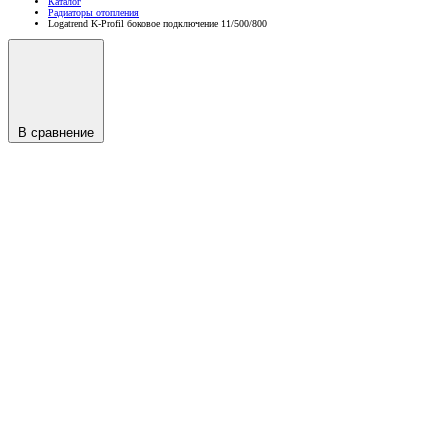
Каталог
Радиаторы отопления
Logatrend K-Profil боковое подключение 11/500/800
В сравнение