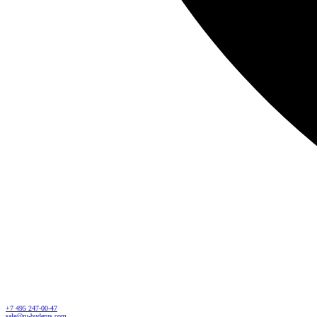
+7 495 247-00-47
sale@ru-buderus.com