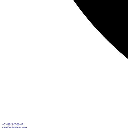
+7 495 247-00-47
sale@ru-buderus.com