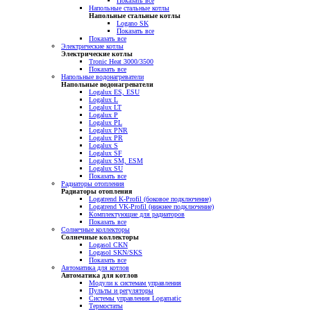
Показать все
Напольные стальные котлы
Напольные стальные котлы
Logano SK
Показать все
Показать все
Электрические котлы
Электрические котлы
Tronic Heat 3000/3500
Показать все
Напольные водонагреватели
Напольные водонагреватели
Logalux ES, ESU
Logalux L
Logalux LT
Logalux P
Logalux PL
Logalux PNR
Logalux PR
Logalux S
Logalux SF
Logalux SM, ESM
Logalux SU
Показать все
Радиаторы отопления
Радиаторы отопления
Logatrend K-Profil (боковое подключение)
Logatrend VK-Profil (нижнее подключение)
Комплектующие для радиаторов
Показать все
Солнечные коллекторы
Солнечные коллекторы
Logasol CKN
Logasol SKN/SKS
Показать все
Автоматика для котлов
Автоматика для котлов
Модули к системам управления
Пульты и регуляторы
Системы управления Logamatic
Термостаты