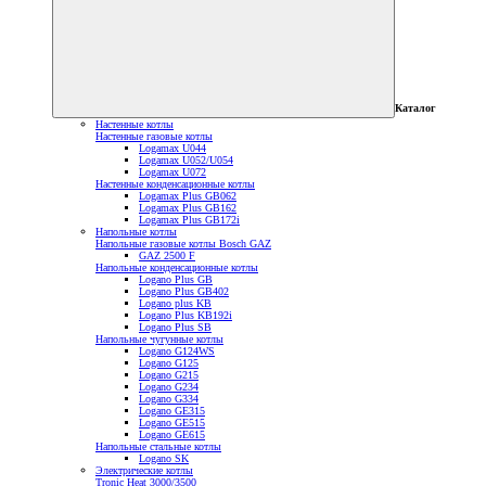
Каталог
Настенные котлы
Настенные газовые котлы
Logamax U044
Logamax U052/U054
Logamax U072
Настенные конденсационные котлы
Logamax Plus GB062
Logamax Plus GB162
Logamax Plus GB172i
Напольные котлы
Напольные газовые котлы Bosch GAZ
GAZ 2500 F
Напольные конденсационные котлы
Logano Plus GB
Logano Plus GB402
Logano plus KB
Logano Plus KB192i
Logano Plus SB
Напольные чугунные котлы
Logano G124WS
Logano G125
Logano G215
Logano G234
Logano G334
Logano GE315
Logano GE515
Logano GE615
Напольные стальные котлы
Logano SK
Электрические котлы
Tronic Heat 3000/3500