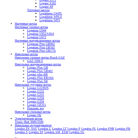
Logano S181
Logano SP
Тепловые насосы
Logatherm GWPL
Logatherm WPLS
Logatherm WPS
Настенные котлы
Настенные газовые котлы
Logamax U044
Logamax U052/U054
Logamax U072
Настенные конденсационные котлы
Logamax Plus GB062
Logamax Plus GB162
Logamax Plus GB172i
Напольные котлы
Напольные газовые котлы Bosch GAZ
GAZ 2500 F
Напольные конденсационные котлы
Logano Plus GB
Logano Plus GB402
Logano plus KB
Logano Plus KB192i
Logano Plus SB
Напольные чугунные котлы
Logano G124WS
Logano G125
Logano G215
Logano G234
Logano G334
Logano GE315
Показать все
Напольные стальные котлы
Logano SK
Электрические котлы
Tronic Heat 3000/3500
Напольные водонагреватели
Logalux ES, ESU
Logalux L
Logalux LT
Logalux P
Logalux PL
Logalux PNR
Logalux PR
Logalux S
Logalux SF
Logalux SM, ESM
Logalux SU