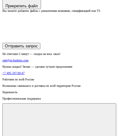
Прикрепить файл
Вы можете добавить файлы с реквизитами компании, спецификацией или ТЗ
Отправить запрос
Не отвечаем 5 минут — скидка на весь заказ!
sale@ru-buderus.com
Нужна скидка? Звони — сделаем лучшее предложение
+7 495 247-00-47
Работаем по всей России
Возможны самовывоз и доставка по всей территории России
Надежность
Профессиональная поддержка