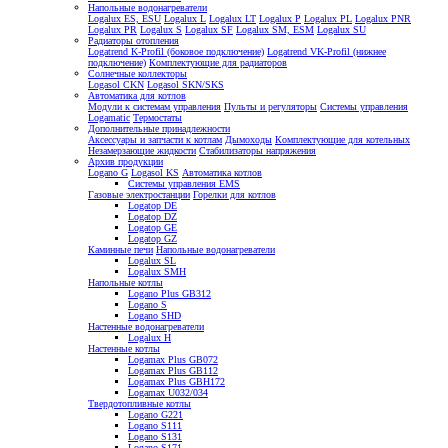
Напольные водонагреватели
Logalux ES, ESU
Logalux L
Logalux LT
Logalux P
Logalux PL
Logalux PNR
Logalux PR
Logalux S
Logalux SF
Logalux SM, ESM
Logalux SU
Радиаторы отопления
Logatrend K-Profil (боковое подключение)
Logatrend VK-Profil (нижнее
подключение)
Комплектующие для радиаторов
Солнечные коллекторы
Logasol CKN
Logasol SKN/SKS
Автоматика для котлов
Модули к системам управления
Пульты и регуляторы
Системы управления
Logamatic
Термостаты
Дополнительные принадлежности
Аксессуары и запчасти к котлам
Дымоходы
Комплектующие для котельных
Незамерзающие жидкости
Стабилизаторы напряжения
Архив продукции
Logano G
Logasol KS
Автоматика котлов
Системы управления EMS
Газовые электростанции
Горелки для котлов
Logatop DE
Logatop DZ
Logatop GE
Logatop GZ
Каминные печи
Напольные водонагреватели
Logalux SL
Logalux SMH
Напольные котлы
Logano Plus GB312
Logano S
Logano SHD
Настенные водонагреватели
Logalux H
Настенные котлы
Logamax Plus GB072
Logamax Plus GB112
Logamax Plus GBH172
Logamax U032/034
Твердотопливные котлы
Logano G221
Logano S111
Logano S131
Logano S171