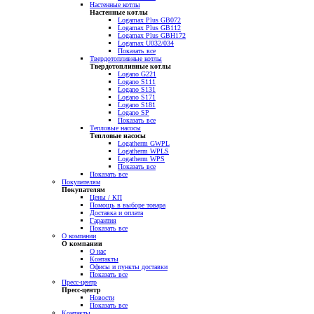
Настенные котлы
Настенные котлы
Logamax Plus GB072
Logamax Plus GB112
Logamax Plus GBH172
Logamax U032/034
Показать все
Твердотопливные котлы
Твердотопливные котлы
Logano G221
Logano S111
Logano S131
Logano S171
Logano S181
Logano SP
Показать все
Тепловые насосы
Тепловые насосы
Logatherm GWPL
Logatherm WPLS
Logatherm WPS
Показать все
Показать все
Покупателям
Покупателям
Цены / КП
Помощь в выборе товара
Доставка и оплата
Гарантия
Показать все
О компании
О компании
О нас
Контакты
Офисы и пункты доставки
Показать все
Пресс-центр
Пресс-центр
Новости
Показать все
Контакты