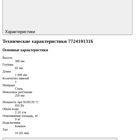
Характеристики
Технические характеристики 7724101316
Основные характеристики
Высота
300 мм
Глубина
65 мм
Длина
1 600 мм
Количество панелей
1
Материал
Сталь
Межосевое расстояние
250 мм
Мощность при 95/85/20 °C
855 Вт
Объем воды
2.10 л/м
Отапливаемая площадь, м²
9 м²
Подключение
Боковое
Тип
10 (65 мм)