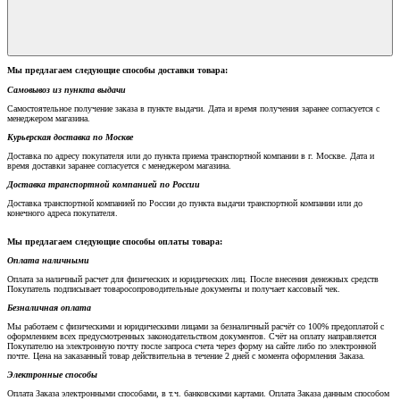
Мы предлагаем следующие способы доставки товара:
Самовывоз из пункта выдачи
Самостоятельное получение заказа в пункте выдачи. Дата и время получения заранее согласуется с
менеджером магазина.
Курьерская доставка по Москве
Доставка по адресу покупателя или до пункта приема транспортной компании в г. Москве. Дата и
время доставки заранее согласуется с менеджером магазина.
Доставка транспортной компанией по России
Доставка транспортной компанией по России до пункта выдачи транспортной компании или до
конечного адреса покупателя.
Мы предлагаем следующие способы оплаты товара:
Оплата наличными
Оплата за наличный расчет для физических и юридических лиц. После внесения денежных средств
Покупатель подписывает товаросопроводительные документы и получает кассовый чек.
Безналичная оплата
Мы работаем с физическими и юридическими лицами за безналичный расчёт со 100% предоплатой с
оформлением всех предусмотренных законодательством документов. Счёт на оплату направляется
Покупателю на электронную почту после запроса счета через форму на сайте либо по электронной
почте. Цена на заказанный товар действительна в течение 2 дней с момента оформления Заказа.
Электронные способы
Оплата Заказа электронными способами, в т.ч. банковскими картами. Оплата Заказа данным способом