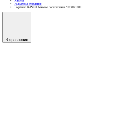
Каталог
Радиаторы отопления
Logatrend K-Profil боковое подключение 10/300/1600
В сравнение