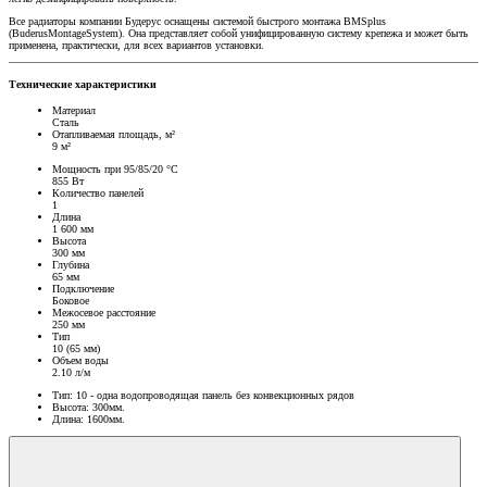
Все радиаторы компании Будерус оснащены системой быстрого монтажа BMSplus
(BuderusMontageSystem). Она представляет собой унифицированную систему крепежа и может быть
применена, практически, для всех вариантов установки.
Технические характеристики
Материал
Сталь
Отапливаемая площадь, м²
9 м²
Мощность при 95/85/20 °C
855 Вт
Количество панелей
1
Длина
1 600 мм
Высота
300 мм
Глубина
65 мм
Подключение
Боковое
Межосевое расстояние
250 мм
Тип
10 (65 мм)
Объем воды
2.10 л/м
Тип: 10 - одна водопроводящая панель без конвекционных рядов
Высота: 300мм.
Длина: 1600мм.