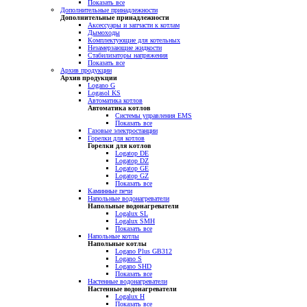
Показать все
Дополнительные принадлежности
Дополнительные принадлежности
Аксессуары и запчасти к котлам
Дымоходы
Комплектующие для котельных
Незамерзающие жидкости
Стабилизаторы напряжения
Показать все
Архив продукции
Архив продукции
Logano G
Logasol KS
Автоматика котлов
Автоматика котлов
Системы управления EMS
Показать все
Газовые электростанции
Горелки для котлов
Горелки для котлов
Logatop DE
Logatop DZ
Logatop GE
Logatop GZ
Показать все
Каминные печи
Напольные водонагреватели
Напольные водонагреватели
Logalux SL
Logalux SMH
Показать все
Напольные котлы
Напольные котлы
Logano Plus GB312
Logano S
Logano SHD
Показать все
Настенные водонагреватели
Настенные водонагреватели
Logalux H
Показать все