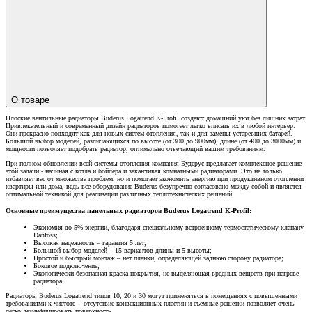
О товаре
Плоские вентильные радиаторы Buderus Logatrend K-Profil создают домашний уют без лишних затрат.
Привлекательный и современный дизайн радиаторов помогает легко вписать их в любой интерьер.
Они прекрасно подходят как для новых систем отопления, так и для замены устаревших батарей.
Большой выбор моделей, различающихся по высоте (от 300 до 900мм), длине (от 400 до 3000мм) и
мощности позволяет подобрать радиатор, оптимально отвечающий вашим требованиям.
При полном обновлении всей системы отопления компания Будерус предлагает комплексное решение
этой задачи - начиная с котла и бойлера и заканчивая комнатными радиаторами. Это не только
избавляет вас от множества проблем, но и помогает экономить энергию при продуктивном отоплении
квартиры или дома, ведь все оборудование Buderus безупречно согласовано между собой и является
оптимальной техникой для реализации различных теплотехнических решений.
Основные преимущества панельных радиаторов Buderus Logatrend K-Profil:
Экономия до 5% энергии, благодаря специальному встроенному термостатическому клапану
Danfoss;
Высокая надежность – гарантия 5 лет;
Большой выбор моделей – 15 вариантов длины и 5 высоты;
Простой и быстрый монтаж – нет планки, определяющей заднюю сторону радиатора;
Боковое подключение;
Экологически безопасная краска покрытия, не выделяющая вредных веществ при нагреве
радиатора.
Радиаторы Buderus Logatrend типов 10, 20 и 30 могут применяться в помещениях с повышенными
требованиями к чистоте - отсутствие конвекционных пластин и съемные решетки позволяет очень
легко дезинфицировать поверхность.