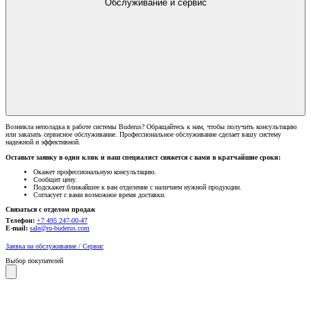
Обслуживание и сервис
Возникла неполадка в работе системы Buderus? Обращайтесь к нам, чтобы получить консультацию
или заказать сервисное обслуживание. Профессиональное обслуживание сделает вашу систему
надежной и эффективной.
Оставьте заявку в один клик и наш специалист свяжется с вами в кратчайшие сроки:
Окажет профессиональную консультацию.
Сообщит цену.
Подскажет ближайшее к вам отделение с наличием нужной продукции.
Согласует с вами возможное время доставки.
Связаться с отделом продаж
Телефон:
+7 495 247-00-47
E-mail:
sale@ru-buderus.com
Заявка на обслуживание / Сервис
Выбор покупателей