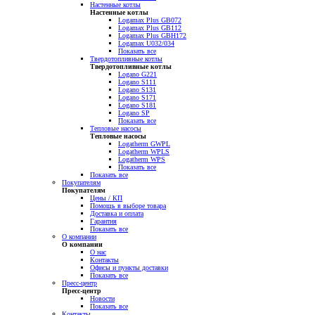
Настенные котлы
Настенные котлы
Logamax Plus GB072
Logamax Plus GB112
Logamax Plus GBH172
Logamax U032/034
Показать все
Твердотопливные котлы
Твердотопливные котлы
Logano G221
Logano S111
Logano S131
Logano S171
Logano S181
Logano SP
Показать все
Тепловые насосы
Тепловые насосы
Logatherm GWPL
Logatherm WPLS
Logatherm WPS
Показать все
Показать все
Покупателям
Покупателям
Цены / КП
Помощь в выборе товара
Доставка и оплата
Гарантия
Показать все
О компании
О компании
О нас
Контакты
Офисы и пункты доставки
Показать все
Пресс-центр
Пресс-центр
Новости
Показать все
Контакты