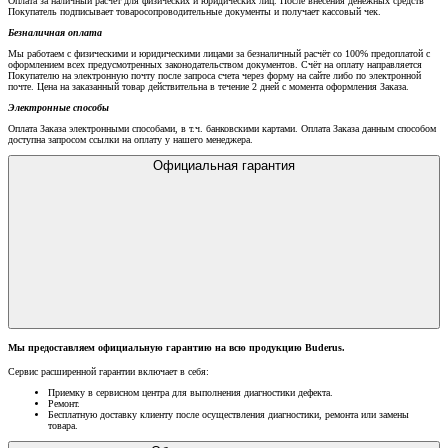
Оплата за наличный расчет для физических и юридических лиц. После внесения денежных средств
Покупатель подписывает товаросопроводительные документы и получает кассовый чек.
Безналичная оплата
Мы работаем с физическими и юридическими лицами за безналичный расчёт со 100% предоплатой с
оформлением всех предусмотренных законодательством документов. Счёт на оплату направляется
Покупателю на электронную почту после запроса счета через форму на сайте либо по электронной
почте. Цена на заказанный товар действительна в течение 2 дней с момента оформления Заказа.
Электронные способы
Оплата Заказа электронными способами, в т.ч. банковскими картами. Оплата Заказа данным способом
доступна запросом ссылки на оплату у нашего менеджера.
Официальная гарантия
Мы предоставляем официальную гарантию на всю продукцию Buderus.
Сервис расширенной гарантии включает в себя:
Приемку в сервисном центра для выполнения диагностики дефекта.
Ремонт.
Бесплатную доставку клиенту после осуществления диагностики, ремонта или замены
товара.