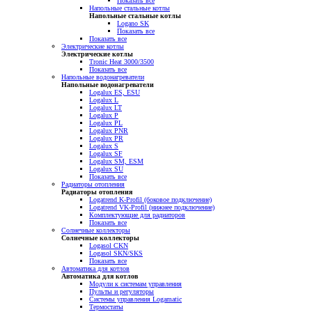
Показать все
Напольные стальные котлы
Напольные стальные котлы
Logano SK
Показать все
Показать все
Электрические котлы
Электрические котлы
Tronic Heat 3000/3500
Показать все
Напольные водонагреватели
Напольные водонагреватели
Logalux ES, ESU
Logalux L
Logalux LT
Logalux P
Logalux PL
Logalux PNR
Logalux PR
Logalux S
Logalux SF
Logalux SM, ESM
Logalux SU
Показать все
Радиаторы отопления
Радиаторы отопления
Logatrend K-Profil (боковое подключение)
Logatrend VK-Profil (нижнее подключение)
Комплектующие для радиаторов
Показать все
Солнечные коллекторы
Солнечные коллекторы
Logasol CKN
Logasol SKN/SKS
Показать все
Автоматика для котлов
Автоматика для котлов
Модули к системам управления
Пульты и регуляторы
Системы управления Logamatic
Термостаты