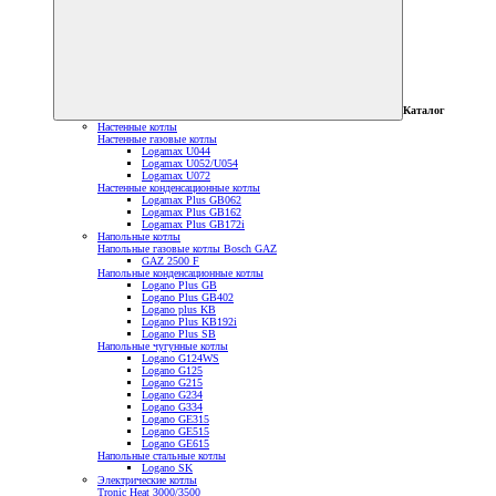
Каталог
Настенные котлы
Настенные газовые котлы
Logamax U044
Logamax U052/U054
Logamax U072
Настенные конденсационные котлы
Logamax Plus GB062
Logamax Plus GB162
Logamax Plus GB172i
Напольные котлы
Напольные газовые котлы Bosch GAZ
GAZ 2500 F
Напольные конденсационные котлы
Logano Plus GB
Logano Plus GB402
Logano plus KB
Logano Plus KB192i
Logano Plus SB
Напольные чугунные котлы
Logano G124WS
Logano G125
Logano G215
Logano G234
Logano G334
Logano GE315
Logano GE515
Logano GE615
Напольные стальные котлы
Logano SK
Электрические котлы
Tronic Heat 3000/3500