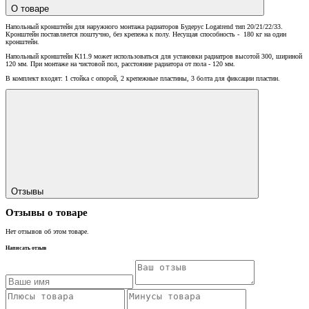
О товаре
Напольный кронштейн для наружного монтажа радиаторов Будерус Logatrend тип 20/21/22/33.
Кронштейн поставляется поштучно, без крепежа к полу. Несущая способность - 180 кг на один
кронштейн.
Напольный кронштейн K11.9 может использоваться для установки радиатров высотой 300, шириной
120 мм. При монтаже на чистовой пол, расстояние радиатора от пола - 120 мм.
В комплект входят: 1 стойка с опорой, 2 крепежные пластины, 3 болта для фиксации пластин.
Отзывы
Отзывы о товаре
Нет отзывов об этом товаре.
Написать отзыв