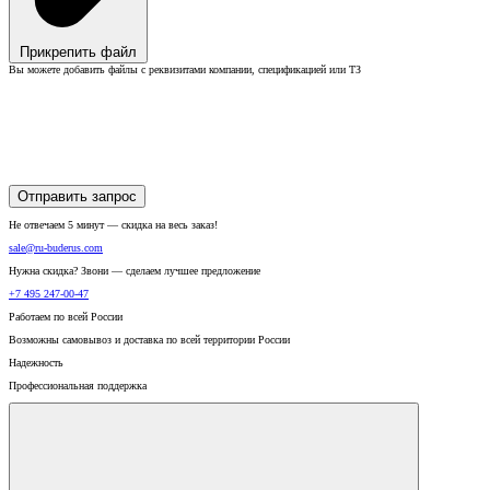
Прикрепить файл
Вы можете добавить файлы с реквизитами компании, спецификацией или ТЗ
Отправить запрос
Не отвечаем 5 минут — скидка на весь заказ!
sale@ru-buderus.com
Нужна скидка? Звони — сделаем лучшее предложение
+7 495 247-00-47
Работаем по всей России
Возможны самовывоз и доставка по всей территории России
Надежность
Профессиональная поддержка