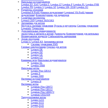
Напольные водонагреватели
Logalux ES, ESU
Logalux L
Logalux LT
Logalux P
Logalux PL
Logalux PNR
Logalux PR
Logalux S
Logalux SF
Logalux SM, ESM
Logalux SU
Радиаторы отопления
Logatrend K-Profil (боковое подключение)
Logatrend VK-Profil (нижнее
подключение)
Комплектующие для радиаторов
Солнечные коллекторы
Logasol CKN
Logasol SKN/SKS
Автоматика для котлов
Модули к системам управления
Пульты и регуляторы
Системы управления
Logamatic
Термостаты
Дополнительные принадлежности
Аксессуары и запчасти к котлам
Дымоходы
Комплектующие для котельных
Незамерзающие жидкости
Стабилизаторы напряжения
Архив продукции
Logano G
Logasol KS
Автоматика котлов
Системы управления EMS
Газовые электростанции
Горелки для котлов
Logatop DE
Logatop DZ
Logatop GE
Logatop GZ
Каминные печи
Напольные водонагреватели
Logalux SL
Logalux SMH
Напольные котлы
Logano Plus GB312
Logano S
Logano SHD
Настенные водонагреватели
Logalux H
Настенные котлы
Logamax Plus GB072
Logamax Plus GB112
Logamax Plus GBH172
Logamax U032/034
Твердотопливные котлы
Logano G221
Logano S111
Logano S131
Logano S171