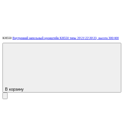
КН550
Внутренний напольный кронштейн KH550 типы 20\21\22\30\33, высота 300/400
В корзину