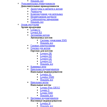
Показать все
Дополнительные принадлежности
Дополнительные принадлежности
Аксессуары и запчасти к котлам
Дымоходы
Комплектующие для котельных
Незамерзающие жидкости
Стабилизаторы напряжения
Показать все
Архив продукции
Архив продукции
Logano G
Logasol KS
Автоматика котлов
Автоматика котлов
Системы управления EMS
Показать все
Газовые электростанции
Горелки для котлов
Горелки для котлов
Logatop DE
Logatop DZ
Logatop GE
Logatop GZ
Показать все
Каминные печи
Напольные водонагреватели
Напольные водонагреватели
Logalux SL
Logalux SMH
Показать все
Напольные котлы
Напольные котлы
Logano Plus GB312
Logano S
Logano SHD
Показать все
Настенные водонагреватели
Настенные водонагреватели
Logalux H
Показать все