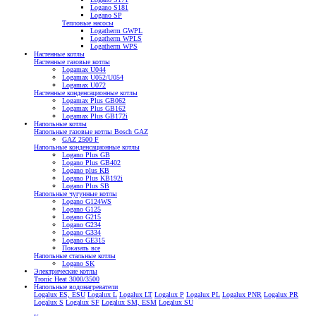
Logano S181
Logano SP
Тепловые насосы
Logatherm GWPL
Logatherm WPLS
Logatherm WPS
Настенные котлы
Настенные газовые котлы
Logamax U044
Logamax U052/U054
Logamax U072
Настенные конденсационные котлы
Logamax Plus GB062
Logamax Plus GB162
Logamax Plus GB172i
Напольные котлы
Напольные газовые котлы Bosch GAZ
GAZ 2500 F
Напольные конденсационные котлы
Logano Plus GB
Logano Plus GB402
Logano plus KB
Logano Plus KB192i
Logano Plus SB
Напольные чугунные котлы
Logano G124WS
Logano G125
Logano G215
Logano G234
Logano G334
Logano GE315
Показать все
Напольные стальные котлы
Logano SK
Электрические котлы
Tronic Heat 3000/3500
Напольные водонагреватели
Logalux ES, ESU
Logalux L
Logalux LT
Logalux P
Logalux PL
Logalux PNR
Logalux PR
Logalux S
Logalux SF
Logalux SM, ESM
Logalux SU