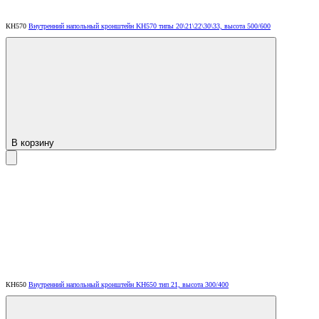
КН570
Внутренний напольный кронштейн KH570 типы 20\21\22\30\33, высота 500/600
В корзину
КН650
Внутренний напольный кронштейн KH650 тип 21, высота 300/400