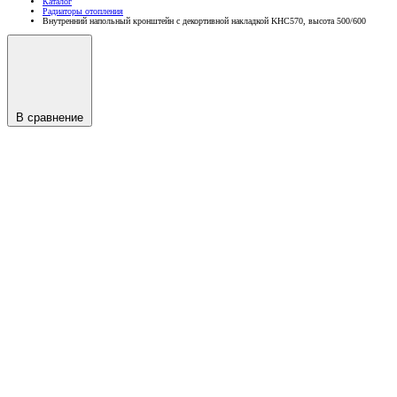
Каталог
Радиаторы отопления
Внутренний напольный кронштейн с декортивной накладкой KHC570, высота 500/600
В сравнение