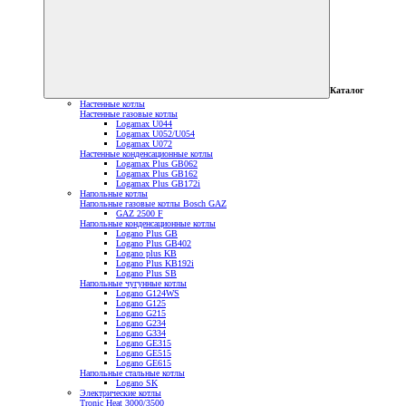
Каталог
Настенные котлы
Настенные газовые котлы
Logamax U044
Logamax U052/U054
Logamax U072
Настенные конденсационные котлы
Logamax Plus GB062
Logamax Plus GB162
Logamax Plus GB172i
Напольные котлы
Напольные газовые котлы Bosch GAZ
GAZ 2500 F
Напольные конденсационные котлы
Logano Plus GB
Logano Plus GB402
Logano plus KB
Logano Plus KB192i
Logano Plus SB
Напольные чугунные котлы
Logano G124WS
Logano G125
Logano G215
Logano G234
Logano G334
Logano GE315
Logano GE515
Logano GE615
Напольные стальные котлы
Logano SK
Электрические котлы
Tronic Heat 3000/3500