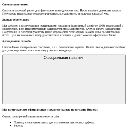
Оплата наличными
Оплата за наличный расчет для физических и юридических лиц. После внесения денежных средств
Покупатель подписывает товаросопроводительные документы и получает кассовый чек.
Безналичная оплата
Мы работаем с физическими и юридическими лицами за безналичный расчёт со 100% предоплатой с
оформлением всех предусмотренных законодательством документов. Счёт на оплату направляется
Покупателю на электронную почту после запроса счета через форму на сайте либо по электронной
почте. Цена на заказанный товар действительна в течение 2 дней с момента оформления Заказа.
Электронные способы
Оплата Заказа электронными способами, в т.ч. банковскими картами. Оплата Заказа данным способом
доступна запросом ссылки на оплату у нашего менеджера.
Официальная гарантия
Мы предоставляем официальную гарантию на всю продукцию Buderus.
Сервис расширенной гарантии включает в себя:
Приемку в сервисном центра для выполнения диагностики дефекта.
Ремонт.