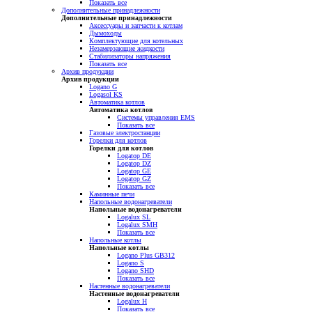
Показать все
Дополнительные принадлежности
Дополнительные принадлежности
Аксессуары и запчасти к котлам
Дымоходы
Комплектующие для котельных
Незамерзающие жидкости
Стабилизаторы напряжения
Показать все
Архив продукции
Архив продукции
Logano G
Logasol KS
Автоматика котлов
Автоматика котлов
Системы управления EMS
Показать все
Газовые электростанции
Горелки для котлов
Горелки для котлов
Logatop DE
Logatop DZ
Logatop GE
Logatop GZ
Показать все
Каминные печи
Напольные водонагреватели
Напольные водонагреватели
Logalux SL
Logalux SMH
Показать все
Напольные котлы
Напольные котлы
Logano Plus GB312
Logano S
Logano SHD
Показать все
Настенные водонагреватели
Настенные водонагреватели
Logalux H
Показать все