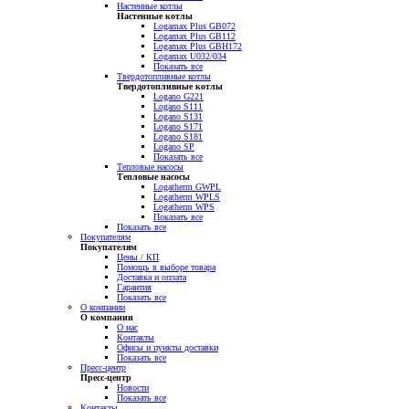
Настенные котлы
Настенные котлы
Logamax Plus GB072
Logamax Plus GB112
Logamax Plus GBH172
Logamax U032/034
Показать все
Твердотопливные котлы
Твердотопливные котлы
Logano G221
Logano S111
Logano S131
Logano S171
Logano S181
Logano SP
Показать все
Тепловые насосы
Тепловые насосы
Logatherm GWPL
Logatherm WPLS
Logatherm WPS
Показать все
Показать все
Покупателям
Покупателям
Цены / КП
Помощь в выборе товара
Доставка и оплата
Гарантия
Показать все
О компании
О компании
О нас
Контакты
Офисы и пункты доставки
Показать все
Пресс-центр
Пресс-центр
Новости
Показать все
Контакты