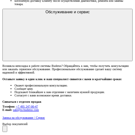
Бесплатную доставку клиенту после осуществления диагностики, ремонта или замены
товара.
Обслуживание и сервис
Возникла неполадка в работе системы Buderus? Обращайтесь к нам, чтобы получить консультацию
или заказать сервисное обслуживание. Профессиональное обслуживание сделает вашу систему
надежной и эффективной.
Оставьте заявку в один клик и наш специалист свяжется с вами в кратчайшие сроки:
Окажет профессиональную консультацию.
Сообщит цену.
Подскажет ближайшее к вам отделение с наличием нужной продукции.
Согласует с вами возможное время доставки.
Связаться с отделом продаж
Телефон:
+7 495 247-00-47
E-mail:
sale@ru-buderus.com
Заявка на обслуживание / Сервис
Выбор покупателей