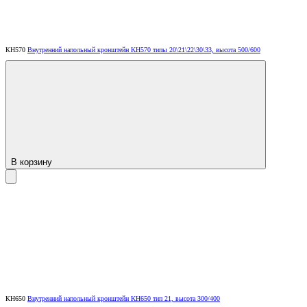
КН570
Внутренний напольный кронштейн KH570 типы 20\21\22\30\33, высота 500/600
В корзину
КН650
Внутренний напольный кронштейн KH650 тип 21, высота 300/400