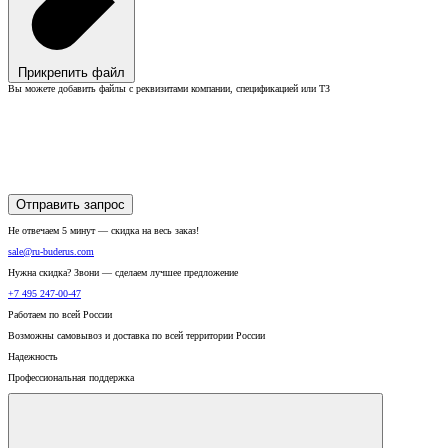
Прикрепить файл
Вы можете добавить файлы с реквизитами компании, спецификацией или ТЗ
Отправить запрос
Не отвечаем 5 минут — скидка на весь заказ!
sale@ru-buderus.com
Нужна скидка? Звони — сделаем лучшее предложение
+7 495 247-00-47
Работаем по всей России
Возможны самовывоз и доставка по всей территории России
Надежность
Профессиональная поддержка