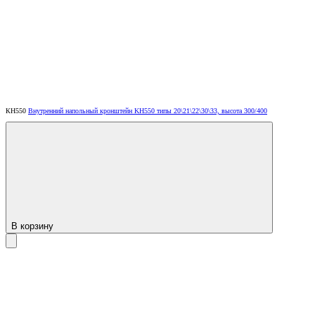
КН550
Внутренний напольный кронштейн KH550 типы 20\21\22\30\33, высота 300/400
В корзину