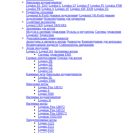
Напольные водонагреватели
Logalux ES, ESU
Logalux L
Logalux LT
Logalux P
Logalux PL
Logalux PNR
Logalux PR
Logalux S
Logalux SF
Logalux SM, ESM
Logalux SU
Радиаторы отопления
Logatrend K-Profil (боковое подключение)
Logatrend VK-Profil (нижнее
подключение)
Комплектующие для радиаторов
Солнечные коллекторы
Logasol CKN
Logasol SKN/SKS
Автоматика для котлов
Модули к системам управления
Пульты и регуляторы
Системы управления
Logamatic
Термостаты
Дополнительные принадлежности
Аксессуары и запчасти к котлам
Дымоходы
Комплектующие для котельных
Незамерзающие жидкости
Стабилизаторы напряжения
Архив продукции
Logano G
Logasol KS
Автоматика котлов
Системы управления EMS
Газовые электростанции
Горелки для котлов
Logatop DE
Logatop DZ
Logatop GE
Logatop GZ
Каминные печи
Напольные водонагреватели
Logalux SL
Logalux SMH
Напольные котлы
Logano Plus GB312
Logano S
Logano SHD
Настенные водонагреватели
Logalux H
Настенные котлы
Logamax Plus GB072
Logamax Plus GB112
Logamax Plus GBH172
Logamax U032/034
Твердотопливные котлы
Logano G221
Logano S111
Logano S131
Logano S171