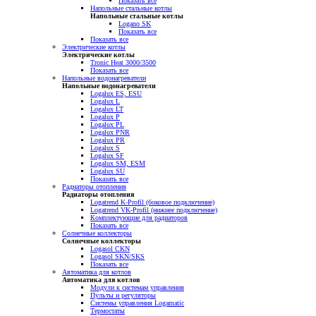
Показать все
Напольные стальные котлы
Напольные стальные котлы
Logano SK
Показать все
Показать все
Электрические котлы
Электрические котлы
Tronic Heat 3000/3500
Показать все
Напольные водонагреватели
Напольные водонагреватели
Logalux ES, ESU
Logalux L
Logalux LT
Logalux P
Logalux PL
Logalux PNR
Logalux PR
Logalux S
Logalux SF
Logalux SM, ESM
Logalux SU
Показать все
Радиаторы отопления
Радиаторы отопления
Logatrend K-Profil (боковое подключение)
Logatrend VK-Profil (нижнее подключение)
Комплектующие для радиаторов
Показать все
Солнечные коллекторы
Солнечные коллекторы
Logasol CKN
Logasol SKN/SKS
Показать все
Автоматика для котлов
Автоматика для котлов
Модули к системам управления
Пульты и регуляторы
Системы управления Logamatic
Термостаты