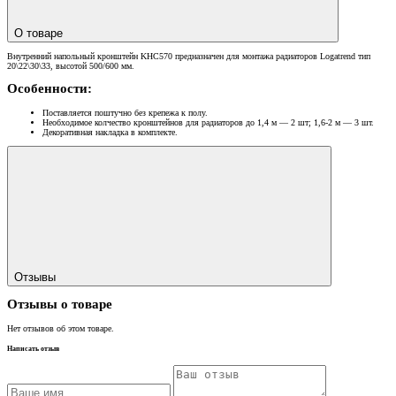
О товаре
Внутренний напольный кронштейн KHC570 предназначен для монтажа радиаторов Logatrend тип
20\22\30\33, высотой 500/600 мм.
Особенности:
Поставляется поштучно без крепежа к полу.
Необходимое колчество кронштейнов для радиаторов до 1,4 м — 2 шт; 1,6-2 м — 3 шт.
Декоративная накладка в комплекте.
Отзывы
Отзывы о товаре
Нет отзывов об этом товаре.
Написать отзыв