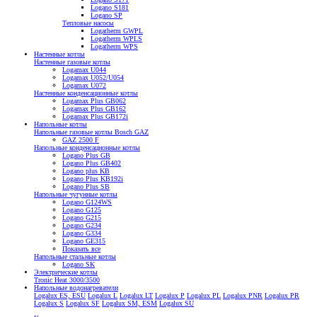
Logano S181
Logano SP
Тепловые насосы
Logatherm GWPL
Logatherm WPLS
Logatherm WPS
Настенные котлы
Настенные газовые котлы
Logamax U044
Logamax U052/U054
Logamax U072
Настенные конденсационные котлы
Logamax Plus GB062
Logamax Plus GB162
Logamax Plus GB172i
Напольные котлы
Напольные газовые котлы Bosch GAZ
GAZ 2500 F
Напольные конденсационные котлы
Logano Plus GB
Logano Plus GB402
Logano plus KB
Logano Plus KB192i
Logano Plus SB
Напольные чугунные котлы
Logano G124WS
Logano G125
Logano G215
Logano G234
Logano G334
Logano GE315
Показать все
Напольные стальные котлы
Logano SK
Электрические котлы
Tronic Heat 3000/3500
Напольные водонагреватели
Logalux ES, ESU
Logalux L
Logalux LT
Logalux P
Logalux PL
Logalux PNR
Logalux PR
Logalux S
Logalux SF
Logalux SM, ESM
Logalux SU