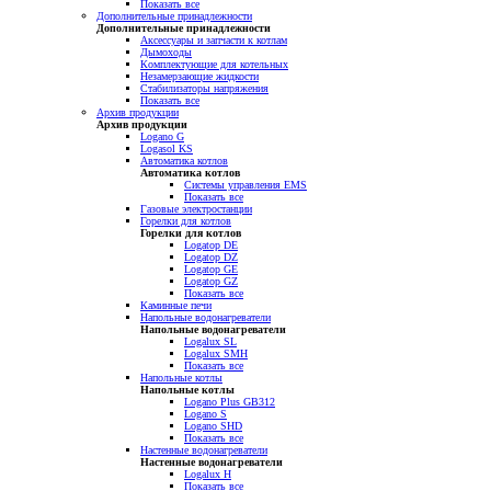
Показать все
Дополнительные принадлежности
Дополнительные принадлежности
Аксессуары и запчасти к котлам
Дымоходы
Комплектующие для котельных
Незамерзающие жидкости
Стабилизаторы напряжения
Показать все
Архив продукции
Архив продукции
Logano G
Logasol KS
Автоматика котлов
Автоматика котлов
Системы управления EMS
Показать все
Газовые электростанции
Горелки для котлов
Горелки для котлов
Logatop DE
Logatop DZ
Logatop GE
Logatop GZ
Показать все
Каминные печи
Напольные водонагреватели
Напольные водонагреватели
Logalux SL
Logalux SMH
Показать все
Напольные котлы
Напольные котлы
Logano Plus GB312
Logano S
Logano SHD
Показать все
Настенные водонагреватели
Настенные водонагреватели
Logalux H
Показать все