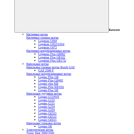
Каталог
Настенные котлы
Настенные газовые котлы
Logamax U044
Logamax U052/U054
Logamax U072
Настенные конденсационные котлы
Logamax Plus GB062
Logamax Plus GB162
Logamax Plus GB172i
Напольные котлы
Напольные газовые котлы Bosch GAZ
GAZ 2500 F
Напольные конденсационные котлы
Logano Plus GB
Logano Plus GB402
Logano plus KB
Logano Plus KB192i
Logano Plus SB
Напольные чугунные котлы
Logano G124WS
Logano G125
Logano G215
Logano G234
Logano G334
Logano GE315
Logano GE515
Logano GE615
Напольные стальные котлы
Logano SK
Электрические котлы
Tronic Heat 3000/3500