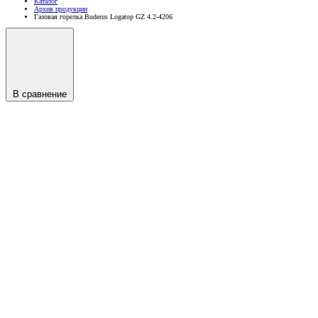
Каталог
Архив продукции
Газовая горелка Buderus Logatop GZ 4.2-4206
В сравнение