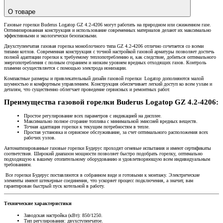
О товаре
Газовые горелки Buderus Logatop GZ 4.2-4206 могут работать на природном или сжиженном газе.
Оптимизированная конструкция и использование современных материалов делают их максимально
эффективными и экологически безопасными.
Двухступенчатая газовая горелка моноблочного типа GZ 4.2-4206 отлично сочетается со всеми
типами котлов. Современная конструкция с точной настройкой газовой арматуры позволяет достичь
полной адаптации горелки к требуемому теплопотреблению и, как следствие, добиться оптимального
энергопотребления с полным сгоранием и низким уровнем вредных отходящих газов. Контроль
пламени осуществляется с помощью электрода ионизации.
Компактные размеры и привлекательный дизайн газовой горелки Logatop дополняются малой
шумностью и комфортным управлением. Конструкция обеспечивает легкий доступ ко всем узлам и
деталям, что существенно облегчает проведение сервисных и ремонтных работ.
Преимущества газовой горелки Buderus Logatop GZ 4.2-4206:
Простое регулирование всех параметров с индикацией на дисплее.
Максимально полное сгорание топлива с минимальной эмиссией вредных веществ.
Точная адаптация горелки к текущим потребностям в тепле.
Простая установка и сервисное обслуживание, за счет оптимального расположения всех
рабочих узлов.
Автоматизированные газовые горелки Будерус проходят огневые испытания и имеют сертификаты
соответствия. Широкий диапазон мощности позволяет быстро подобрать горелку, оптимально
подходящую к вашему отопительному оборудованию и удовлетворяющую всем индивидуальным
требованиям.
Все горелки Будерус поставляются в собранном виде и готовыми к монтажу. Электрические
элементы имеют штекерные соединения, что ускоряет процесс подключения, а значит, вам
гарантирован быстрый пуск котельной в работу.
Технические характеристики
Заводская настройка (кВт): 850/1250.
Тип регулирования: двухступенчатое.