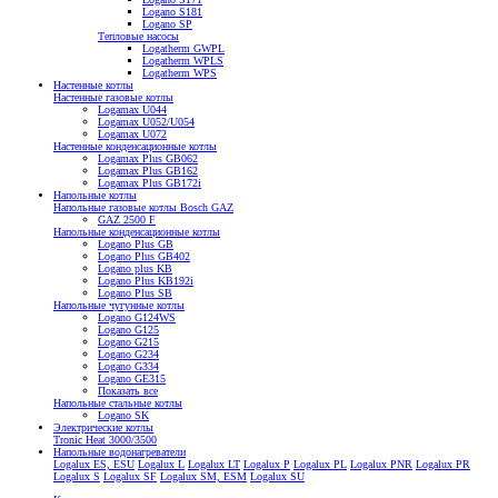
Logano S181
Logano SP
Тепловые насосы
Logatherm GWPL
Logatherm WPLS
Logatherm WPS
Настенные котлы
Настенные газовые котлы
Logamax U044
Logamax U052/U054
Logamax U072
Настенные конденсационные котлы
Logamax Plus GB062
Logamax Plus GB162
Logamax Plus GB172i
Напольные котлы
Напольные газовые котлы Bosch GAZ
GAZ 2500 F
Напольные конденсационные котлы
Logano Plus GB
Logano Plus GB402
Logano plus KB
Logano Plus KB192i
Logano Plus SB
Напольные чугунные котлы
Logano G124WS
Logano G125
Logano G215
Logano G234
Logano G334
Logano GE315
Показать все
Напольные стальные котлы
Logano SK
Электрические котлы
Tronic Heat 3000/3500
Напольные водонагреватели
Logalux ES, ESU
Logalux L
Logalux LT
Logalux P
Logalux PL
Logalux PNR
Logalux PR
Logalux S
Logalux SF
Logalux SM, ESM
Logalux SU