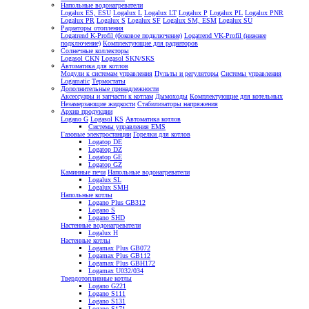
Напольные водонагреватели
Logalux ES, ESU
Logalux L
Logalux LT
Logalux P
Logalux PL
Logalux PNR
Logalux PR
Logalux S
Logalux SF
Logalux SM, ESM
Logalux SU
Радиаторы отопления
Logatrend K-Profil (боковое подключение)
Logatrend VK-Profil (нижнее
подключение)
Комплектующие для радиаторов
Солнечные коллекторы
Logasol CKN
Logasol SKN/SKS
Автоматика для котлов
Модули к системам управления
Пульты и регуляторы
Системы управления
Logamatic
Термостаты
Дополнительные принадлежности
Аксессуары и запчасти к котлам
Дымоходы
Комплектующие для котельных
Незамерзающие жидкости
Стабилизаторы напряжения
Архив продукции
Logano G
Logasol KS
Автоматика котлов
Системы управления EMS
Газовые электростанции
Горелки для котлов
Logatop DE
Logatop DZ
Logatop GE
Logatop GZ
Каминные печи
Напольные водонагреватели
Logalux SL
Logalux SMH
Напольные котлы
Logano Plus GB312
Logano S
Logano SHD
Настенные водонагреватели
Logalux H
Настенные котлы
Logamax Plus GB072
Logamax Plus GB112
Logamax Plus GBH172
Logamax U032/034
Твердотопливные котлы
Logano G221
Logano S111
Logano S131
Logano S171