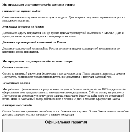
Мы предлагаем следующие способы доставки товара:
Самовывоз из пункта выдачи
Самостоятельное получение заказа в пункте выдачи. Дата и время получения заранее согласуется с
менеджером магазина.
Курьерская доставка по Москве
Доставка по адресу покупателя или до пункта приема транспортной компании в г. Москве. Дата и
время доставки заранее согласуется с менеджером магазина.
Доставка транспортной компанией по России
Доставка транспортной компанией по России до пункта выдачи транспортной компании или до
конечного адреса покупателя.
Мы предлагаем следующие способы оплаты товара:
Оплата наличными
Оплата за наличный расчет для физических и юридических лиц. После внесения денежных средств
Покупатель подписывает товаросопроводительные документы и получает кассовый чек.
Безналичная оплата
Мы работаем с физическими и юридическими лицами за безналичный расчёт со 100% предоплатой с
оформлением всех предусмотренных законодательством документов. Счёт на оплату направляется
Покупателю на электронную почту после запроса счета через форму на сайте либо по электронной
почте. Цена на заказанный товар действительна в течение 2 дней с момента оформления Заказа.
Электронные способы
Оплата Заказа электронными способами, в т.ч. банковскими картами. Оплата Заказа данным способом
доступна запросом ссылки на оплату у нашего менеджера.
Официальная гарантия