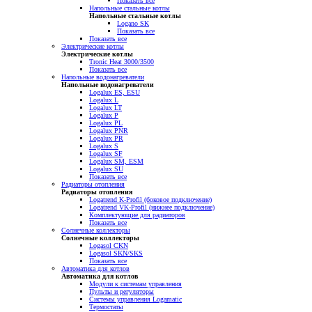
Показать все
Напольные стальные котлы
Напольные стальные котлы
Logano SK
Показать все
Показать все
Электрические котлы
Электрические котлы
Tronic Heat 3000/3500
Показать все
Напольные водонагреватели
Напольные водонагреватели
Logalux ES, ESU
Logalux L
Logalux LT
Logalux P
Logalux PL
Logalux PNR
Logalux PR
Logalux S
Logalux SF
Logalux SM, ESM
Logalux SU
Показать все
Радиаторы отопления
Радиаторы отопления
Logatrend K-Profil (боковое подключение)
Logatrend VK-Profil (нижнее подключение)
Комплектующие для радиаторов
Показать все
Солнечные коллекторы
Солнечные коллекторы
Logasol CKN
Logasol SKN/SKS
Показать все
Автоматика для котлов
Автоматика для котлов
Модули к системам управления
Пульты и регуляторы
Системы управления Logamatic
Термостаты