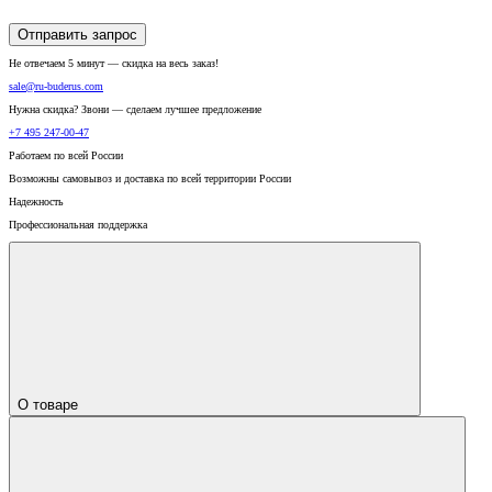
Отправить запрос
Не отвечаем 5 минут — скидка на весь заказ!
sale@ru-buderus.com
Нужна скидка? Звони — сделаем лучшее предложение
+7 495 247-00-47
Работаем по всей России
Возможны самовывоз и доставка по всей территории России
Надежность
Профессиональная поддержка
О товаре