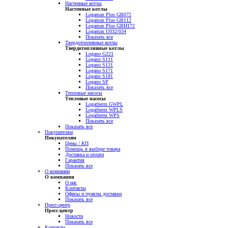
Настенные котлы
Настенные котлы
Logamax Plus GB072
Logamax Plus GB112
Logamax Plus GBH172
Logamax U032/034
Показать все
Твердотопливные котлы
Твердотопливные котлы
Logano G221
Logano S111
Logano S131
Logano S171
Logano S181
Logano SP
Показать все
Тепловые насосы
Тепловые насосы
Logatherm GWPL
Logatherm WPLS
Logatherm WPS
Показать все
Показать все
Покупателям
Покупателям
Цены / КП
Помощь в выборе товара
Доставка и оплата
Гарантия
Показать все
О компании
О компании
О нас
Контакты
Офисы и пункты доставки
Показать все
Пресс-центр
Пресс-центр
Новости
Показать все
Контакты