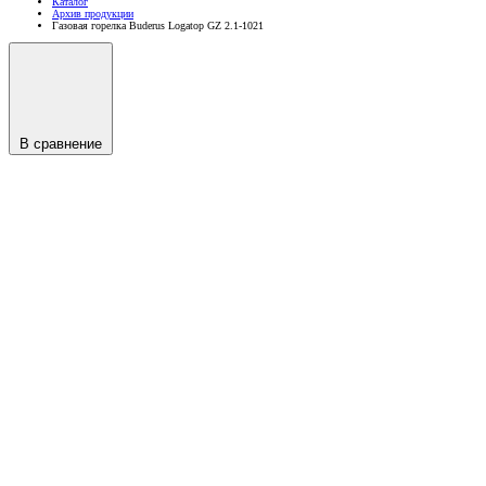
Каталог
Архив продукции
Газовая горелка Buderus Logatop GZ 2.1-1021
В сравнение