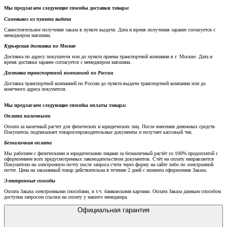
Мы предлагаем следующие способы доставки товара:
Самовывоз из пункта выдачи
Самостоятельное получение заказа в пункте выдачи. Дата и время получения заранее согласуется с
менеджером магазина.
Курьерская доставка по Москве
Доставка по адресу покупателя или до пункта приема транспортной компании в г. Москве. Дата и
время доставки заранее согласуется с менеджером магазина.
Доставка транспортной компанией по России
Доставка транспортной компанией по России до пункта выдачи транспортной компании или до
конечного адреса покупателя.
Мы предлагаем следующие способы оплаты товара:
Оплата наличными
Оплата за наличный расчет для физических и юридических лиц. После внесения денежных средств
Покупатель подписывает товаросопроводительные документы и получает кассовый чек.
Безналичная оплата
Мы работаем с физическими и юридическими лицами за безналичный расчёт со 100% предоплатой с
оформлением всех предусмотренных законодательством документов. Счёт на оплату направляется
Покупателю на электронную почту после запроса счета через форму на сайте либо по электронной
почте. Цена на заказанный товар действительна в течение 2 дней с момента оформления Заказа.
Электронные способы
Оплата Заказа электронными способами, в т.ч. банковскими картами. Оплата Заказа данным способом
доступна запросом ссылки на оплату у нашего менеджера.
Официальная гарантия