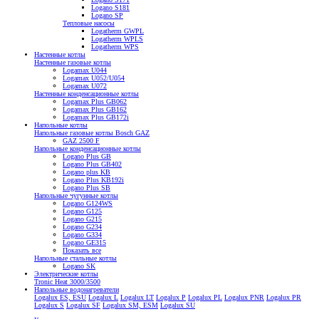
Logano S181
Logano SP
Тепловые насосы
Logatherm GWPL
Logatherm WPLS
Logatherm WPS
Настенные котлы
Настенные газовые котлы
Logamax U044
Logamax U052/U054
Logamax U072
Настенные конденсационные котлы
Logamax Plus GB062
Logamax Plus GB162
Logamax Plus GB172i
Напольные котлы
Напольные газовые котлы Bosch GAZ
GAZ 2500 F
Напольные конденсационные котлы
Logano Plus GB
Logano Plus GB402
Logano plus KB
Logano Plus KB192i
Logano Plus SB
Напольные чугунные котлы
Logano G124WS
Logano G125
Logano G215
Logano G234
Logano G334
Logano GE315
Показать все
Напольные стальные котлы
Logano SK
Электрические котлы
Tronic Heat 3000/3500
Напольные водонагреватели
Logalux ES, ESU
Logalux L
Logalux LT
Logalux P
Logalux PL
Logalux PNR
Logalux PR
Logalux S
Logalux SF
Logalux SM, ESM
Logalux SU