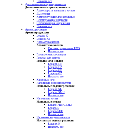
Показать все
Дополнительные принадлежности
Дополнительные принадлежности
Аксессуары и запчасти к котлам
Дымоходы
Комплектующие для котельных
Незамерзающие жидкости
Стабилизаторы напряжения
Показать все
Архив продукции
Архив продукции
Logano G
Logasol KS
Автоматика котлов
Автоматика котлов
Системы управления EMS
Показать все
Газовые электростанции
Горелки для котлов
Горелки для котлов
Logatop DE
Logatop DZ
Logatop GE
Logatop GZ
Показать все
Каминные печи
Напольные водонагреватели
Напольные водонагреватели
Logalux SL
Logalux SMH
Показать все
Напольные котлы
Напольные котлы
Logano Plus GB312
Logano S
Logano SHD
Показать все
Настенные водонагреватели
Настенные водонагреватели
Logalux H
Показать все