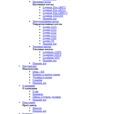
Настенные котлы
Настенные котлы
Logamax Plus GB072
Logamax Plus GB112
Logamax Plus GBH172
Logamax U032/034
Показать все
Твердотопливные котлы
Твердотопливные котлы
Logano G221
Logano S111
Logano S131
Logano S171
Logano S181
Logano SP
Показать все
Тепловые насосы
Тепловые насосы
Logatherm GWPL
Logatherm WPLS
Logatherm WPS
Показать все
Показать все
Покупателям
Покупателям
Цены / КП
Помощь в выборе товара
Доставка и оплата
Гарантия
Показать все
О компании
О компании
О нас
Контакты
Офисы и пункты доставки
Показать все
Пресс-центр
Пресс-центр
Новости
Показать все
Контакты