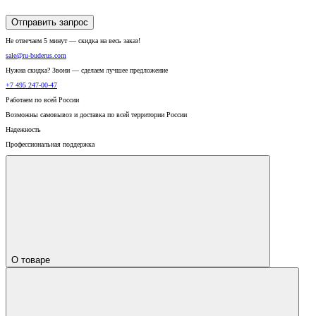
Отправить запрос
Не отвечаем 5 минут — скидка на весь заказ!
sale@ru-buderus.com
Нужна скидка? Звони — сделаем лучшее предложение
+7 495 247-00-47
Работаем по всей России
Возможны самовывоз и доставка по всей территории России
Надежность
Профессиональная поддержка
О товаре