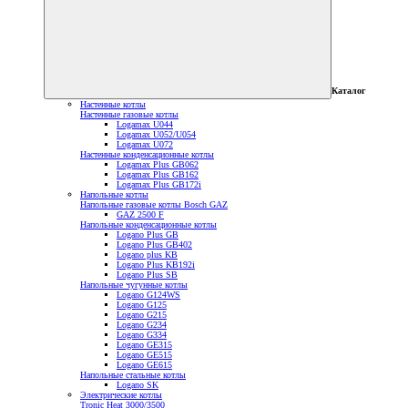
Каталог
Настенные котлы
Настенные газовые котлы
Logamax U044
Logamax U052/U054
Logamax U072
Настенные конденсационные котлы
Logamax Plus GB062
Logamax Plus GB162
Logamax Plus GB172i
Напольные котлы
Напольные газовые котлы Bosch GAZ
GAZ 2500 F
Напольные конденсационные котлы
Logano Plus GB
Logano Plus GB402
Logano plus KB
Logano Plus KB192i
Logano Plus SB
Напольные чугунные котлы
Logano G124WS
Logano G125
Logano G215
Logano G234
Logano G334
Logano GE315
Logano GE515
Logano GE615
Напольные стальные котлы
Logano SK
Электрические котлы
Tronic Heat 3000/3500