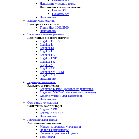
Показать все
Напольные стальные котлы
Напольные стальные котлы
Logano SK
Показать все
Показать все
Электрические котлы
Электрические котлы
Tronic Heat 3000/3500
Показать все
Напольные водонагреватели
Напольные водонагреватели
Logalux ES, ESU
Logalux L
Logalux LT
Logalux P
Logalux PL
Logalux PNR
Logalux PR
Logalux S
Logalux SF
Logalux SM, ESM
Logalux SU
Показать все
Радиаторы отопления
Радиаторы отопления
Logatrend K-Profil (боковое подключение)
Logatrend VK-Profil (нижнее подключение)
Комплектующие для радиаторов
Показать все
Солнечные коллекторы
Солнечные коллекторы
Logasol CKN
Logasol SKN/SKS
Показать все
Автоматика для котлов
Автоматика для котлов
Модули к системам управления
Пульты и регуляторы
Системы управления Logamatic
Термостаты