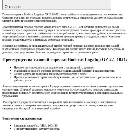
О товаре
Газовые горелки Buderus Logatop GZ 2.1-1021 могут работать на природном или сжиженном газе.
Оптимизированная конструкция и использование современных материалов делают их максимально
эффективными и экологически безопасными.
Двухступенчатая газовая горелка моноблочного типа GZ 2.1-1021 отлично сочетается со всеми
типами котлов. Современная конструкция с точной настройкой газовой арматуры позволяет достичь
полной адаптации горелки к требуемому теплопотреблению и, как следствие, добиться оптимального
энергопотребления с полным сгоранием и низким уровнем вредных отходящих газов. Контроль
пламени осуществляется с помощью электрода ионизации.
Компактные размеры и привлекательный дизайн газовой горелки Logatop дополняются малой
шумностью и комфортным управлением. Конструкция обеспечивает легкий доступ ко всем узлам и
деталям, что существенно облегчает проведение сервисных и ремонтных работ.
Преимущества газовой горелки Buderus Logatop GZ 2.1-1021:
Простое регулирование всех параметров с индикацией на дисплее.
Максимально полное сгорание топлива с минимальной эмиссией вредных веществ.
Точная адаптация горелки к текущим потребностям в тепле.
Простая установка и сервисное обслуживание, за счет оптимального расположения всех
рабочих узлов.
Автоматизированные газовые горелки Будерус проходят огневые испытания и имеют сертификаты
соответствия. Широкий диапазон мощности позволяет быстро подобрать горелку, оптимально
подходящую к вашему отопительному оборудованию и удовлетворяющую всем индивидуальным
требованиям.
Все горелки Будерус поставляются в собранном виде и готовыми к монтажу. Электрические
элементы имеют штекерные соединения, что ускоряет процесс подключения, а значит, вам
гарантирован быстрый пуск котельной в работу.
Технические характеристики
Заводская настройка (кВт): 100/140.
Тип регулирования: двухступенчатое.