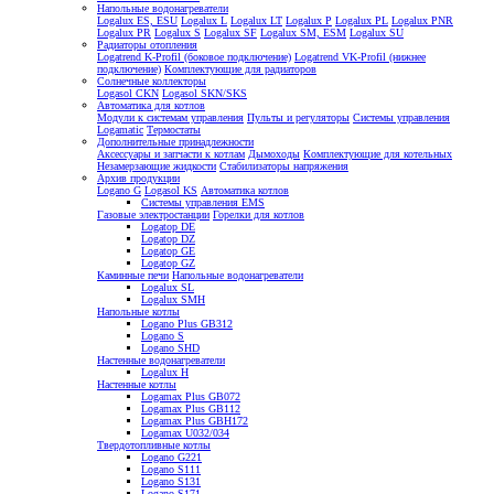
Напольные водонагреватели
Logalux ES, ESU
Logalux L
Logalux LT
Logalux P
Logalux PL
Logalux PNR
Logalux PR
Logalux S
Logalux SF
Logalux SM, ESM
Logalux SU
Радиаторы отопления
Logatrend K-Profil (боковое подключение)
Logatrend VK-Profil (нижнее
подключение)
Комплектующие для радиаторов
Солнечные коллекторы
Logasol CKN
Logasol SKN/SKS
Автоматика для котлов
Модули к системам управления
Пульты и регуляторы
Системы управления
Logamatic
Термостаты
Дополнительные принадлежности
Аксессуары и запчасти к котлам
Дымоходы
Комплектующие для котельных
Незамерзающие жидкости
Стабилизаторы напряжения
Архив продукции
Logano G
Logasol KS
Автоматика котлов
Системы управления EMS
Газовые электростанции
Горелки для котлов
Logatop DE
Logatop DZ
Logatop GE
Logatop GZ
Каминные печи
Напольные водонагреватели
Logalux SL
Logalux SMH
Напольные котлы
Logano Plus GB312
Logano S
Logano SHD
Настенные водонагреватели
Logalux H
Настенные котлы
Logamax Plus GB072
Logamax Plus GB112
Logamax Plus GBH172
Logamax U032/034
Твердотопливные котлы
Logano G221
Logano S111
Logano S131
Logano S171