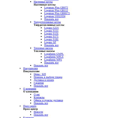
Настенные котлы
Настенные котлы
Logamax Plus GB072
Logamax Plus GB112
Logamax Plus GBH172
Logamax U032/034
Показать все
Твердотопливные котлы
Твердотопливные котлы
Logano G221
Logano S111
Logano S131
Logano S171
Logano S181
Logano SP
Показать все
Тепловые насосы
Тепловые насосы
Logatherm GWPL
Logatherm WPLS
Logatherm WPS
Показать все
Показать все
Покупателям
Покупателям
Цены / КП
Помощь в выборе товара
Доставка и оплата
Гарантия
Показать все
О компании
О компании
О нас
Контакты
Офисы и пункты доставки
Показать все
Пресс-центр
Пресс-центр
Новости
Показать все
Контакты