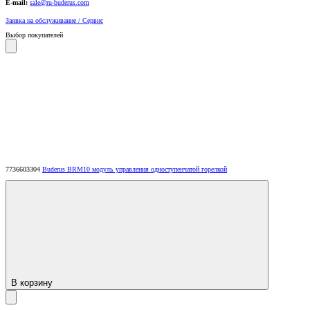
E-mail:
sale@ru-buderus.com
Заявка на обслуживание / Сервис
Выбор покупателей
7736603304
Buderus BRM10 модуль управления одноступенчатой горелкой
В корзину