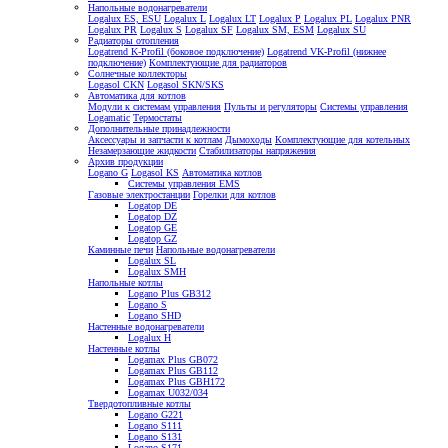
Напольные водонагреватели
Logalux ES, ESU
Logalux L
Logalux LT
Logalux P
Logalux PL
Logalux PNR
Logalux PR
Logalux S
Logalux SF
Logalux SM, ESM
Logalux SU
Радиаторы отопления
Logatrend K-Profil (боковое подключение)
Logatrend VK-Profil (нижнее
подключение)
Комплектующие для радиаторов
Солнечные коллекторы
Logasol CKN
Logasol SKN/SKS
Автоматика для котлов
Модули к системам управления
Пульты и регуляторы
Системы управления
Logamatic
Термостаты
Дополнительные принадлежности
Аксессуары и запчасти к котлам
Дымоходы
Комплектующие для котельных
Незамерзающие жидкости
Стабилизаторы напряжения
Архив продукции
Logano G
Logasol KS
Автоматика котлов
Системы управления EMS
Газовые электростанции
Горелки для котлов
Logatop DE
Logatop DZ
Logatop GE
Logatop GZ
Каминные печи
Напольные водонагреватели
Logalux SL
Logalux SMH
Напольные котлы
Logano Plus GB312
Logano S
Logano SHD
Настенные водонагреватели
Logalux H
Настенные котлы
Logamax Plus GB072
Logamax Plus GB112
Logamax Plus GBH172
Logamax U032/034
Твердотопливные котлы
Logano G221
Logano S111
Logano S131
Logano S171