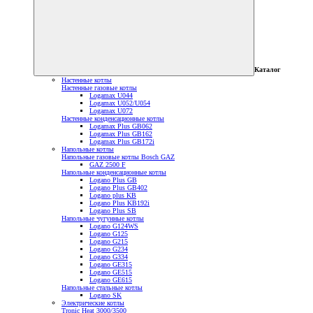
Каталог
Настенные котлы
Настенные газовые котлы
Logamax U044
Logamax U052/U054
Logamax U072
Настенные конденсационные котлы
Logamax Plus GB062
Logamax Plus GB162
Logamax Plus GB172i
Напольные котлы
Напольные газовые котлы Bosch GAZ
GAZ 2500 F
Напольные конденсационные котлы
Logano Plus GB
Logano Plus GB402
Logano plus KB
Logano Plus KB192i
Logano Plus SB
Напольные чугунные котлы
Logano G124WS
Logano G125
Logano G215
Logano G234
Logano G334
Logano GE315
Logano GE515
Logano GE615
Напольные стальные котлы
Logano SK
Электрические котлы
Tronic Heat 3000/3500