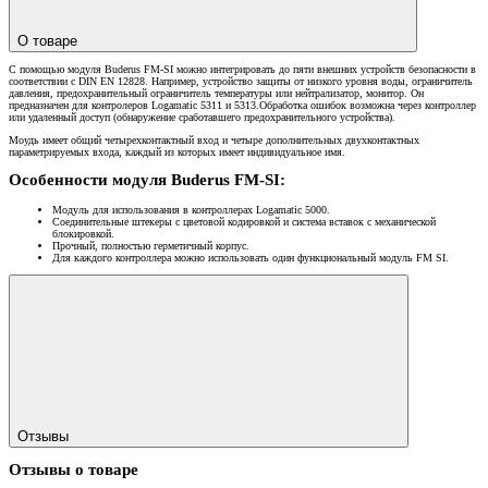
О товаре
С помощью модуля Buderus FM-SI можно интегрировать до пяти внешних устройств безопасности в
соответствии с DIN EN 12828. Например, устройство защиты от низкого уровня воды, ограничитель
давления, предохранительный ограничитель температуры или нейтрализатор, монитор. Он
предназначен для контролеров Logamatic 5311 и 5313.Обработка ошибок возможна через контроллер
или удаленный доступ (обнаружение сработавшего предохранительного устройства).
Моудь имеет общий четырехконтактный вход и четыре дополнительных двухконтактных
параметрируемых входа, каждый из которых имеет индивидуальное имя.
Особенности модуля Buderus FM-SI:
Модуль для использования в контроллерах Logamatic 5000.
Соединительные штекеры с цветовой кодировкой и система вставок с механической
блокировкой.
Прочный, полностью герметичный корпус.
Для каждого контроллера можно использовать один функциональный модуль FM SI.
Отзывы
Отзывы о товаре