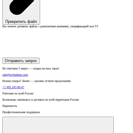
Прикрепить файл
Вы можете добавить файлы с реквизитами компании, спецификацией или ТЗ
Отправить запрос
Не отвечаем 5 минут — скидка на весь заказ!
sale@ru-buderus.com
Нужна скидка? Звони — сделаем лучшее предложение
+7 495 247-00-47
Работаем по всей России
Возможны самовывоз и доставка по всей территории России
Надежность
Профессиональная поддержка