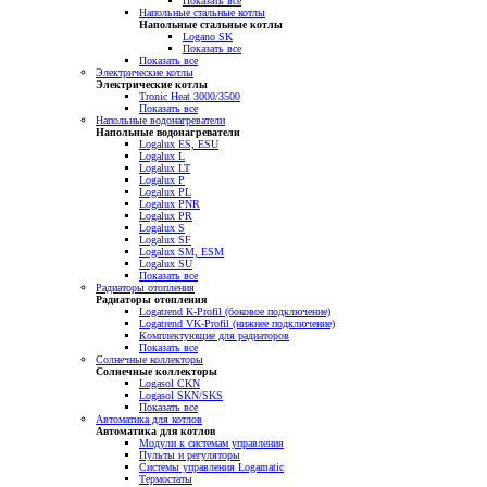
Показать все
Напольные стальные котлы
Напольные стальные котлы
Logano SK
Показать все
Показать все
Электрические котлы
Электрические котлы
Tronic Heat 3000/3500
Показать все
Напольные водонагреватели
Напольные водонагреватели
Logalux ES, ESU
Logalux L
Logalux LT
Logalux P
Logalux PL
Logalux PNR
Logalux PR
Logalux S
Logalux SF
Logalux SM, ESM
Logalux SU
Показать все
Радиаторы отопления
Радиаторы отопления
Logatrend K-Profil (боковое подключение)
Logatrend VK-Profil (нижнее подключение)
Комплектующие для радиаторов
Показать все
Солнечные коллекторы
Солнечные коллекторы
Logasol CKN
Logasol SKN/SKS
Показать все
Автоматика для котлов
Автоматика для котлов
Модули к системам управления
Пульты и регуляторы
Системы управления Logamatic
Термостаты