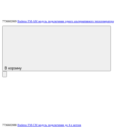
7736602069
Buderus FM-AM модуль подключения одного альтернативного теплогенератора
В корзину
7736602088
Buderus FM-CM модуль подключения до 4-х котлов