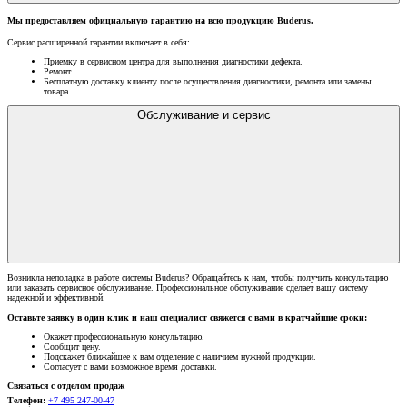
Мы предоставляем официальную гарантию на всю продукцию Buderus.
Сервис расширенной гарантии включает в себя:
Приемку в сервисном центра для выполнения диагностики дефекта.
Ремонт.
Бесплатную доставку клиенту после осуществления диагностики, ремонта или замены
товара.
Обслуживание и сервис
Возникла неполадка в работе системы Buderus? Обращайтесь к нам, чтобы получить консультацию
или заказать сервисное обслуживание. Профессиональное обслуживание сделает вашу систему
надежной и эффективной.
Оставьте заявку в один клик и наш специалист свяжется с вами в кратчайшие сроки:
Окажет профессиональную консультацию.
Сообщит цену.
Подскажет ближайшее к вам отделение с наличием нужной продукции.
Согласует с вами возможное время доставки.
Связаться с отделом продаж
Телефон:
+7 495 247-00-47