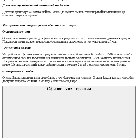
Доставка транспортной компанией по России
Доставка транспортной компанией по России до пункта выдачи транспортной компании или до
конечного адреса покупателя.
Мы предлагаем следующие способы оплаты товара:
Оплата наличными
Оплата за наличный расчет для физических и юридических лиц. После внесения денежных средств
Покупатель подписывает товаросопроводительные документы и получает кассовый чек.
Безналичная оплата
Мы работаем с физическими и юридическими лицами за безналичный расчёт со 100% предоплатой с
оформлением всех предусмотренных законодательством документов. Счёт на оплату направляется
Покупателю на электронную почту после запроса счета через форму на сайте либо по электронной
почте. Цена на заказанный товар действительна в течение 2 дней с момента оформления Заказа.
Электронные способы
Оплата Заказа электронными способами, в т.ч. банковскими картами. Оплата Заказа данным способом
доступна запросом ссылки на оплату у нашего менеджера.
Официальная гарантия