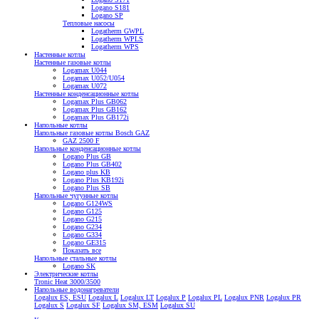
Logano S181
Logano SP
Тепловые насосы
Logatherm GWPL
Logatherm WPLS
Logatherm WPS
Настенные котлы
Настенные газовые котлы
Logamax U044
Logamax U052/U054
Logamax U072
Настенные конденсационные котлы
Logamax Plus GB062
Logamax Plus GB162
Logamax Plus GB172i
Напольные котлы
Напольные газовые котлы Bosch GAZ
GAZ 2500 F
Напольные конденсационные котлы
Logano Plus GB
Logano Plus GB402
Logano plus KB
Logano Plus KB192i
Logano Plus SB
Напольные чугунные котлы
Logano G124WS
Logano G125
Logano G215
Logano G234
Logano G334
Logano GE315
Показать все
Напольные стальные котлы
Logano SK
Электрические котлы
Tronic Heat 3000/3500
Напольные водонагреватели
Logalux ES, ESU
Logalux L
Logalux LT
Logalux P
Logalux PL
Logalux PNR
Logalux PR
Logalux S
Logalux SF
Logalux SM, ESM
Logalux SU