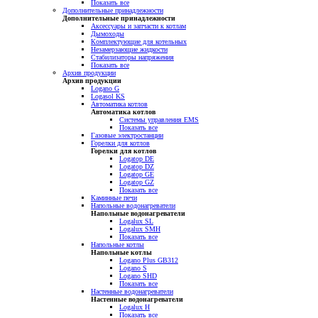
Показать все
Дополнительные принадлежности
Дополнительные принадлежности
Аксессуары и запчасти к котлам
Дымоходы
Комплектующие для котельных
Незамерзающие жидкости
Стабилизаторы напряжения
Показать все
Архив продукции
Архив продукции
Logano G
Logasol KS
Автоматика котлов
Автоматика котлов
Системы управления EMS
Показать все
Газовые электростанции
Горелки для котлов
Горелки для котлов
Logatop DE
Logatop DZ
Logatop GE
Logatop GZ
Показать все
Каминные печи
Напольные водонагреватели
Напольные водонагреватели
Logalux SL
Logalux SMH
Показать все
Напольные котлы
Напольные котлы
Logano Plus GB312
Logano S
Logano SHD
Показать все
Настенные водонагреватели
Настенные водонагреватели
Logalux H
Показать все