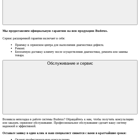
Мы предоставляем официальную гарантию на всю продукцию Buderus.
Сервис расширенной гарантии включает в себя:
Приемку в сервисном центра для выполнения диагностики дефекта.
Ремонт.
Бесплатную доставку клиенту после осуществления диагностики, ремонта или замены
товара.
Обслуживание и сервис
Возникла неполадка в работе системы Buderus? Обращайтесь к нам, чтобы получить консультацию
или заказать сервисное обслуживание. Профессиональное обслуживание сделает вашу систему
надежной и эффективной.
Оставьте заявку в один клик и наш специалист свяжется с вами в кратчайшие сроки:
Окажет профессиональную консультацию.