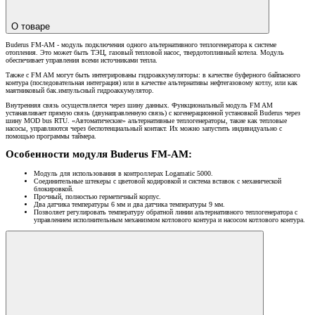
О товаре
Buderus FM-AM - модуль подключения одного альтернативного теплогенератора к системе
отопления. Это может быть ТЭЦ, газовый тепловой насос, твердотопливный котела. Модуль
обеспечивает управления всеми источниками тепла.
Также с FM AM могут быть интегрированы гидроаккумуляторы: в качестве буферного байпасного
контура (последовательная интеграция) или в качестве альтернативы нефтегазовому котлу, или как
маятниковый бак.импульсный гидроаккумулятор.
Внутренняя связь осуществляется через шину данных. Функциональный модуль FM AM
устанавливает прямую связь (двунаправленную связь) с когенерационной установкой Buderus через
шину MOD bus RTU. «Автоматические» альтернативные теплогенераторы, такие как тепловые
насосы, управляются через беспотенциальный контакт. Их можно запустить индивидуально с
помощью программы таймера.
Особенности модуля Buderus FM-AM:
Модуль для использования в контроллерах Logamatic 5000.
Соединительные штекеры с цветовой кодировкой и система вставок с механической
блокировкой.
Прочный, полностью герметичный корпус.
Два датчика температуры 6 мм и два датчика температуры 9 мм.
Позволяет регулировать температуру обратной линии альтернативного теплогенератора с
управлением исполнительным механизмом котлового контура и насосом котлового контура.