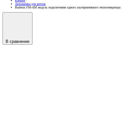
Каталог
Автоматика для котлов
Buderus FM-AM модуль подключения одного альтернативного теплогенератора
В сравнение