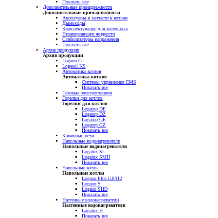
Показать все
Дополнительные принадлежности
Дополнительные принадлежности
Аксессуары и запчасти к котлам
Дымоходы
Комплектующие для котельных
Незамерзающие жидкости
Стабилизаторы напряжения
Показать все
Архив продукции
Архив продукции
Logano G
Logasol KS
Автоматика котлов
Автоматика котлов
Системы управления EMS
Показать все
Газовые электростанции
Горелки для котлов
Горелки для котлов
Logatop DE
Logatop DZ
Logatop GE
Logatop GZ
Показать все
Каминные печи
Напольные водонагреватели
Напольные водонагреватели
Logalux SL
Logalux SMH
Показать все
Напольные котлы
Напольные котлы
Logano Plus GB312
Logano S
Logano SHD
Показать все
Настенные водонагреватели
Настенные водонагреватели
Logalux H
Показать все