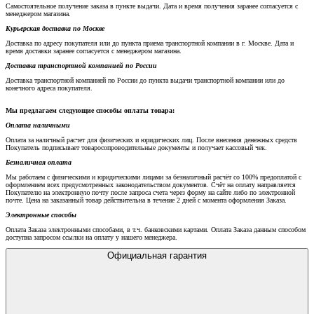
Самостоятельное получение заказа в пункте выдачи. Дата и время получения заранее согласуется с
менеджером магазина.
Курьерская доставка по Москве
Доставка по адресу покупателя или до пункта приема транспортной компании в г. Москве. Дата и
время доставки заранее согласуется с менеджером магазина.
Доставка транспортной компанией по России
Доставка транспортной компанией по России до пункта выдачи транспортной компании или до
конечного адреса покупателя.
Мы предлагаем следующие способы оплаты товара:
Оплата наличными
Оплата за наличный расчет для физических и юридических лиц. После внесения денежных средств
Покупатель подписывает товаросопроводительные документы и получает кассовый чек.
Безналичная оплата
Мы работаем с физическими и юридическими лицами за безналичный расчёт со 100% предоплатой с
оформлением всех предусмотренных законодательством документов. Счёт на оплату направляется
Покупателю на электронную почту после запроса счета через форму на сайте либо по электронной
почте. Цена на заказанный товар действительна в течение 2 дней с момента оформления Заказа.
Электронные способы
Оплата Заказа электронными способами, в т.ч. банковскими картами. Оплата Заказа данным способом
доступна запросом ссылки на оплату у нашего менеджера.
Официальная гарантия