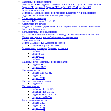
Напольные водонагреватели
Logalux ES, ESU
Logalux L
Logalux LT
Logalux P
Logalux PL
Logalux PNR
Logalux PR
Logalux S
Logalux SF
Logalux SM, ESM
Logalux SU
Радиаторы отопления
Logatrend K-Profil (боковое подключение)
Logatrend VK-Profil (нижнее
подключение)
Комплектующие для радиаторов
Солнечные коллекторы
Logasol CKN
Logasol SKN/SKS
Автоматика для котлов
Модули к системам управления
Пульты и регуляторы
Системы управления
Logamatic
Термостаты
Дополнительные принадлежности
Аксессуары и запчасти к котлам
Дымоходы
Комплектующие для котельных
Незамерзающие жидкости
Стабилизаторы напряжения
Архив продукции
Logano G
Logasol KS
Автоматика котлов
Системы управления EMS
Газовые электростанции
Горелки для котлов
Logatop DE
Logatop DZ
Logatop GE
Logatop GZ
Каминные печи
Напольные водонагреватели
Logalux SL
Logalux SMH
Напольные котлы
Logano Plus GB312
Logano S
Logano SHD
Настенные водонагреватели
Logalux H
Настенные котлы
Logamax Plus GB072
Logamax Plus GB112
Logamax Plus GBH172
Logamax U032/034
Твердотопливные котлы
Logano G221
Logano S111
Logano S131
Logano S171