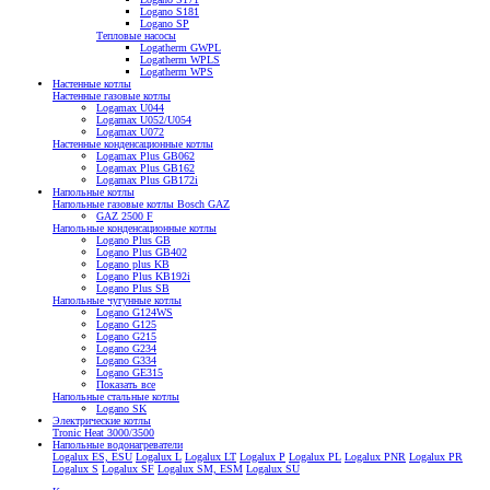
Logano S181
Logano SP
Тепловые насосы
Logatherm GWPL
Logatherm WPLS
Logatherm WPS
Настенные котлы
Настенные газовые котлы
Logamax U044
Logamax U052/U054
Logamax U072
Настенные конденсационные котлы
Logamax Plus GB062
Logamax Plus GB162
Logamax Plus GB172i
Напольные котлы
Напольные газовые котлы Bosch GAZ
GAZ 2500 F
Напольные конденсационные котлы
Logano Plus GB
Logano Plus GB402
Logano plus KB
Logano Plus KB192i
Logano Plus SB
Напольные чугунные котлы
Logano G124WS
Logano G125
Logano G215
Logano G234
Logano G334
Logano GE315
Показать все
Напольные стальные котлы
Logano SK
Электрические котлы
Tronic Heat 3000/3500
Напольные водонагреватели
Logalux ES, ESU
Logalux L
Logalux LT
Logalux P
Logalux PL
Logalux PNR
Logalux PR
Logalux S
Logalux SF
Logalux SM, ESM
Logalux SU