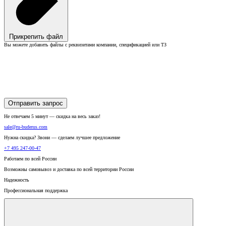
Прикрепить файл
Вы можете добавить файлы с реквизитами компании, спецификацией или ТЗ
Отправить запрос
Не отвечаем 5 минут — скидка на весь заказ!
sale@ru-buderus.com
Нужна скидка? Звони — сделаем лучшее предложение
+7 495 247-00-47
Работаем по всей России
Возможны самовывоз и доставка по всей территории России
Надежность
Профессиональная поддержка