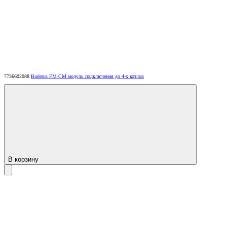
7736602088
Buderus FM-CM модуль подключения до 4-х котлов
В корзину