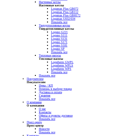
Настенные котлы
Настенные котлы
Logamax Plus GB072
Logamax Plus GB112
Logamax Plus GBH172
Logamax U032/034
Показать все
Твердотопливные котлы
Твердотопливные котлы
Logano G221
Logano S111
Logano S131
Logano S171
Logano S181
Logano SP
Показать все
Тепловые насосы
Тепловые насосы
Logatherm GWPL
Logatherm WPLS
Logatherm WPS
Показать все
Показать все
Покупателям
Покупателям
Цены / КП
Помощь в выборе товара
Доставка и оплата
Гарантия
Показать все
О компании
О компании
О нас
Контакты
Офисы и пункты доставки
Показать все
Пресс-центр
Пресс-центр
Новости
Показать все
Контакты