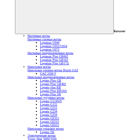
Каталог
Настенные котлы
Настенные газовые котлы
Logamax U044
Logamax U052/U054
Logamax U072
Настенные конденсационные котлы
Logamax Plus GB062
Logamax Plus GB162
Logamax Plus GB172i
Напольные котлы
Напольные газовые котлы Bosch GAZ
GAZ 2500 F
Напольные конденсационные котлы
Logano Plus GB
Logano Plus GB402
Logano plus KB
Logano Plus KB192i
Logano Plus SB
Напольные чугунные котлы
Logano G124WS
Logano G125
Logano G215
Logano G234
Logano G334
Logano GE315
Logano GE515
Logano GE615
Напольные стальные котлы
Logano SK
Электрические котлы
Tronic Heat 3000/3500