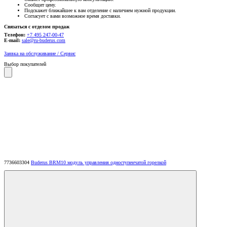
Сообщит цену.
Подскажет ближайшее к вам отделение с наличием нужной продукции.
Согласует с вами возможное время доставки.
Связаться с отделом продаж
Телефон:
+7 495 247-00-47
E-mail:
sale@ru-buderus.com
Заявка на обслуживание / Сервис
Выбор покупателей
7736603304
Buderus BRM10 модуль управления одноступенчатой горелкой