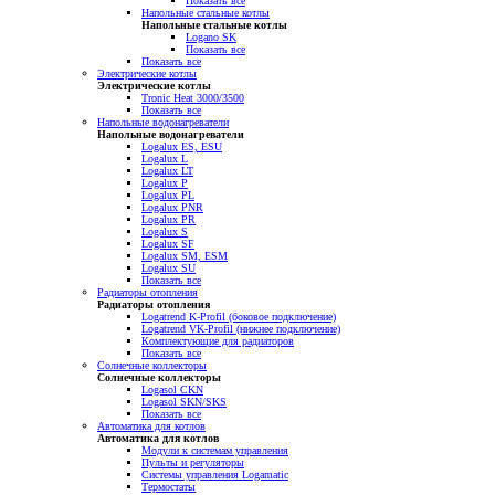
Показать все
Напольные стальные котлы
Напольные стальные котлы
Logano SK
Показать все
Показать все
Электрические котлы
Электрические котлы
Tronic Heat 3000/3500
Показать все
Напольные водонагреватели
Напольные водонагреватели
Logalux ES, ESU
Logalux L
Logalux LT
Logalux P
Logalux PL
Logalux PNR
Logalux PR
Logalux S
Logalux SF
Logalux SM, ESM
Logalux SU
Показать все
Радиаторы отопления
Радиаторы отопления
Logatrend K-Profil (боковое подключение)
Logatrend VK-Profil (нижнее подключение)
Комплектующие для радиаторов
Показать все
Солнечные коллекторы
Солнечные коллекторы
Logasol CKN
Logasol SKN/SKS
Показать все
Автоматика для котлов
Автоматика для котлов
Модули к системам управления
Пульты и регуляторы
Системы управления Logamatic
Термостаты