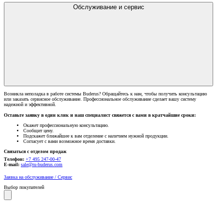
Обслуживание и сервис
Возникла неполадка в работе системы Buderus? Обращайтесь к нам, чтобы получить консультацию
или заказать сервисное обслуживание. Профессиональное обслуживание сделает вашу систему
надежной и эффективной.
Оставьте заявку в один клик и наш специалист свяжется с вами в кратчайшие сроки:
Окажет профессиональную консультацию.
Сообщит цену.
Подскажет ближайшее к вам отделение с наличием нужной продукции.
Согласует с вами возможное время доставки.
Связаться с отделом продаж
Телефон:
+7 495 247-00-47
E-mail:
sale@ru-buderus.com
Заявка на обслуживание / Сервис
Выбор покупателей