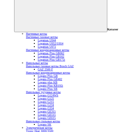
Каталог
Настенные котлы
Настенные газовые котлы
Logamax U044
Logamax U052/U054
Logamax U072
Настенные конденсационные котлы
Logamax Plus GB062
Logamax Plus GB162
Logamax Plus GB172i
Напольные котлы
Напольные газовые котлы Bosch GAZ
GAZ 2500 F
Напольные конденсационные котлы
Logano Plus GB
Logano Plus GB402
Logano plus KB
Logano Plus KB192i
Logano Plus SB
Напольные чугунные котлы
Logano G124WS
Logano G125
Logano G215
Logano G234
Logano G334
Logano GE315
Logano GE515
Logano GE615
Напольные стальные котлы
Logano SK
Электрические котлы
Tronic Heat 3000/3500