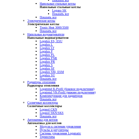
Показать все
Напольные стальные котлы
Напольные стальные котлы
Logano SK
Показать все
Показать все
Электрические котлы
Электрические котлы
Tronic Heat 3000/3500
Показать все
Напольные водонагреватели
Напольные водонагреватели
Logalux ES, ESU
Logalux L
Logalux LT
Logalux P
Logalux PL
Logalux PNR
Logalux PR
Logalux S
Logalux SF
Logalux SM, ESM
Logalux SU
Показать все
Радиаторы отопления
Радиаторы отопления
Logatrend K-Profil (боковое подключение)
Logatrend VK-Profil (нижнее подключение)
Комплектующие для радиаторов
Показать все
Солнечные коллекторы
Солнечные коллекторы
Logasol CKN
Logasol SKN/SKS
Показать все
Автоматика для котлов
Автоматика для котлов
Модули к системам управления
Пульты и регуляторы
Системы управления Logamatic
Термостаты