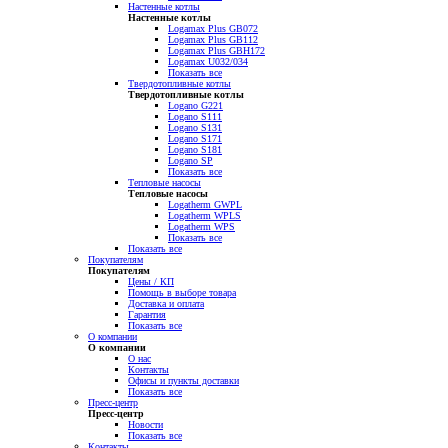
Настенные котлы
Настенные котлы
Logamax Plus GB072
Logamax Plus GB112
Logamax Plus GBH172
Logamax U032/034
Показать все
Твердотопливные котлы
Твердотопливные котлы
Logano G221
Logano S111
Logano S131
Logano S171
Logano S181
Logano SP
Показать все
Тепловые насосы
Тепловые насосы
Logatherm GWPL
Logatherm WPLS
Logatherm WPS
Показать все
Показать все
Покупателям
Покупателям
Цены / КП
Помощь в выборе товара
Доставка и оплата
Гарантия
Показать все
О компании
О компании
О нас
Контакты
Офисы и пункты доставки
Показать все
Пресс-центр
Пресс-центр
Новости
Показать все
Контакты