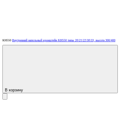
КН550
Внутренний напольный кронштейн KH550 типы 20\21\22\30\33, высота 300/400
В корзину