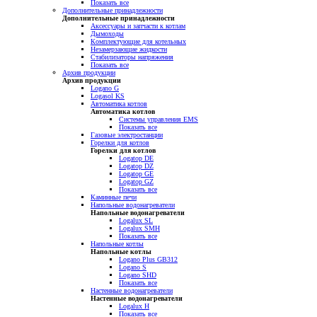
Показать все
Дополнительные принадлежности
Дополнительные принадлежности
Аксессуары и запчасти к котлам
Дымоходы
Комплектующие для котельных
Незамерзающие жидкости
Стабилизаторы напряжения
Показать все
Архив продукции
Архив продукции
Logano G
Logasol KS
Автоматика котлов
Автоматика котлов
Системы управления EMS
Показать все
Газовые электростанции
Горелки для котлов
Горелки для котлов
Logatop DE
Logatop DZ
Logatop GE
Logatop GZ
Показать все
Каминные печи
Напольные водонагреватели
Напольные водонагреватели
Logalux SL
Logalux SMH
Показать все
Напольные котлы
Напольные котлы
Logano Plus GB312
Logano S
Logano SHD
Показать все
Настенные водонагреватели
Настенные водонагреватели
Logalux H
Показать все