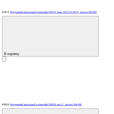
КН570
Внутренний напольный кронштейн KH570 типы 20\21\22\30\33, высота 500/600
В корзину
КН650
Внутренний напольный кронштейн KH650 тип 21, высота 300/400