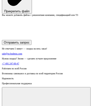
Прикрепить файл
Вы можете добавить файлы с реквизитами компании, спецификацией или ТЗ
Отправить запрос
Не отвечаем 5 минут — скидка на весь заказ!
sale@ru-buderus.com
Нужна скидка? Звони — сделаем лучшее предложение
+7 495 247-00-47
Работаем по всей России
Возможны самовывоз и доставка по всей территории России
Надежность
Профессиональная поддержка