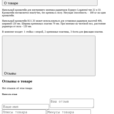
О товаре
Напольный кронштейн для внутреннего монтажа радиаторов Будерус Logatrend тип 22 и 33.
Кронштейн поставляется поштучно, без крепежа к полу. Несущая способность - 180 кг на один
кронштейн.
Напольный кронштейн K11.33 может использоваться для установки радиатров высотой 400,
шириной 120 мм. Ширина крепежных пластин 79 мм. При монтаже на чистовой пол, расстояние
радиатора от пола - 120 мм.
В комплект входят: 1 стойка с опорой, 2 крепежные пластины, 3 болта для фиксации пластин.
Отзывы
Отзывы о товаре
Нет отзывов об этом товаре.
Написать отзыв