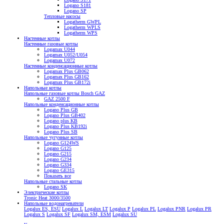
Logano S181
Logano SP
Тепловые насосы
Logatherm GWPL
Logatherm WPLS
Logatherm WPS
Настенные котлы
Настенные газовые котлы
Logamax U044
Logamax U052/U054
Logamax U072
Настенные конденсационные котлы
Logamax Plus GB062
Logamax Plus GB162
Logamax Plus GB172i
Напольные котлы
Напольные газовые котлы Bosch GAZ
GAZ 2500 F
Напольные конденсационные котлы
Logano Plus GB
Logano Plus GB402
Logano plus KB
Logano Plus KB192i
Logano Plus SB
Напольные чугунные котлы
Logano G124WS
Logano G125
Logano G215
Logano G234
Logano G334
Logano GE315
Показать все
Напольные стальные котлы
Logano SK
Электрические котлы
Tronic Heat 3000/3500
Напольные водонагреватели
Logalux ES, ESU
Logalux L
Logalux LT
Logalux P
Logalux PL
Logalux PNR
Logalux PR
Logalux S
Logalux SF
Logalux SM, ESM
Logalux SU