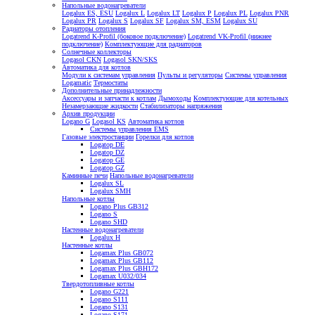
Напольные водонагреватели
Logalux ES, ESU
Logalux L
Logalux LT
Logalux P
Logalux PL
Logalux PNR
Logalux PR
Logalux S
Logalux SF
Logalux SM, ESM
Logalux SU
Радиаторы отопления
Logatrend K-Profil (боковое подключение)
Logatrend VK-Profil (нижнее
подключение)
Комплектующие для радиаторов
Солнечные коллекторы
Logasol CKN
Logasol SKN/SKS
Автоматика для котлов
Модули к системам управления
Пульты и регуляторы
Системы управления
Logamatic
Термостаты
Дополнительные принадлежности
Аксессуары и запчасти к котлам
Дымоходы
Комплектующие для котельных
Незамерзающие жидкости
Стабилизаторы напряжения
Архив продукции
Logano G
Logasol KS
Автоматика котлов
Системы управления EMS
Газовые электростанции
Горелки для котлов
Logatop DE
Logatop DZ
Logatop GE
Logatop GZ
Каминные печи
Напольные водонагреватели
Logalux SL
Logalux SMH
Напольные котлы
Logano Plus GB312
Logano S
Logano SHD
Настенные водонагреватели
Logalux H
Настенные котлы
Logamax Plus GB072
Logamax Plus GB112
Logamax Plus GBH172
Logamax U032/034
Твердотопливные котлы
Logano G221
Logano S111
Logano S131
Logano S171