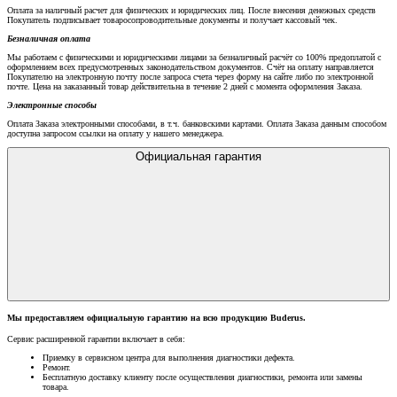
Оплата за наличный расчет для физических и юридических лиц. После внесения денежных средств
Покупатель подписывает товаросопроводительные документы и получает кассовый чек.
Безналичная оплата
Мы работаем с физическими и юридическими лицами за безналичный расчёт со 100% предоплатой с
оформлением всех предусмотренных законодательством документов. Счёт на оплату направляется
Покупателю на электронную почту после запроса счета через форму на сайте либо по электронной
почте. Цена на заказанный товар действительна в течение 2 дней с момента оформления Заказа.
Электронные способы
Оплата Заказа электронными способами, в т.ч. банковскими картами. Оплата Заказа данным способом
доступна запросом ссылки на оплату у нашего менеджера.
Официальная гарантия
Мы предоставляем официальную гарантию на всю продукцию Buderus.
Сервис расширенной гарантии включает в себя:
Приемку в сервисном центра для выполнения диагностики дефекта.
Ремонт.
Бесплатную доставку клиенту после осуществления диагностики, ремонта или замены
товара.