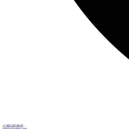
+7 495 247-00-47
sale@ru-buderus.com