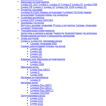
Напольные водонагреватели
Logalux ES, ESU
Logalux L
Logalux LT
Logalux P
Logalux PL
Logalux PNR
Logalux PR
Logalux S
Logalux SF
Logalux SM, ESM
Logalux SU
Радиаторы отопления
Logatrend K-Profil (боковое подключение)
Logatrend VK-Profil (нижнее
подключение)
Комплектующие для радиаторов
Солнечные коллекторы
Logasol CKN
Logasol SKN/SKS
Автоматика для котлов
Модули к системам управления
Пульты и регуляторы
Системы управления
Logamatic
Термостаты
Дополнительные принадлежности
Аксессуары и запчасти к котлам
Дымоходы
Комплектующие для котельных
Незамерзающие жидкости
Стабилизаторы напряжения
Архив продукции
Logano G
Logasol KS
Автоматика котлов
Системы управления EMS
Газовые электростанции
Горелки для котлов
Logatop DE
Logatop DZ
Logatop GE
Logatop GZ
Каминные печи
Напольные водонагреватели
Logalux SL
Logalux SMH
Напольные котлы
Logano Plus GB312
Logano S
Logano SHD
Настенные водонагреватели
Logalux H
Настенные котлы
Logamax Plus GB072
Logamax Plus GB112
Logamax Plus GBH172
Logamax U032/034
Твердотопливные котлы
Logano G221
Logano S111
Logano S131
Logano S171