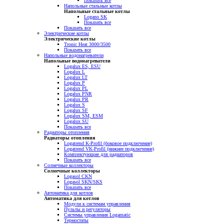
Показать все
Напольные стальные котлы
Напольные стальные котлы
Logano SK
Показать все
Показать все
Электрические котлы
Электрические котлы
Tronic Heat 3000/3500
Показать все
Напольные водонагреватели
Напольные водонагреватели
Logalux ES, ESU
Logalux L
Logalux LT
Logalux P
Logalux PL
Logalux PNR
Logalux PR
Logalux S
Logalux SF
Logalux SM, ESM
Logalux SU
Показать все
Радиаторы отопления
Радиаторы отопления
Logatrend K-Profil (боковое подключение)
Logatrend VK-Profil (нижнее подключение)
Комплектующие для радиаторов
Показать все
Солнечные коллекторы
Солнечные коллекторы
Logasol CKN
Logasol SKN/SKS
Показать все
Автоматика для котлов
Автоматика для котлов
Модули к системам управления
Пульты и регуляторы
Системы управления Logamatic
Термостаты