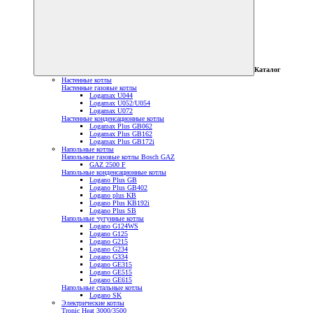
Каталог
Настенные котлы
Настенные газовые котлы
Logamax U044
Logamax U052/U054
Logamax U072
Настенные конденсационные котлы
Logamax Plus GB062
Logamax Plus GB162
Logamax Plus GB172i
Напольные котлы
Напольные газовые котлы Bosch GAZ
GAZ 2500 F
Напольные конденсационные котлы
Logano Plus GB
Logano Plus GB402
Logano plus KB
Logano Plus KB192i
Logano Plus SB
Напольные чугунные котлы
Logano G124WS
Logano G125
Logano G215
Logano G234
Logano G334
Logano GE315
Logano GE515
Logano GE615
Напольные стальные котлы
Logano SK
Электрические котлы
Tronic Heat 3000/3500