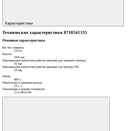
Характеристики
Технические характеристики 8718541335
Основные характеристики
Вес без упаковки
119 кг
Высота
1835 мм
Максимальное избыточное рабочее давление для греющего контура
16 бар
Максимальное избыточное рабочее давление для контура ГВС
10 бар
Объем
400 л
Объем воды в греющем контуре
12,1 л
Теплопотери в режиме готовности
2,12 кВтч/24ч