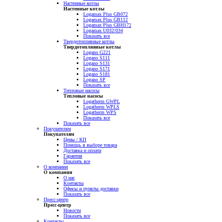
Настенные котлы
Настенные котлы
Logamax Plus GB072
Logamax Plus GB112
Logamax Plus GBH172
Logamax U032/034
Показать все
Твердотопливные котлы
Твердотопливные котлы
Logano G221
Logano S111
Logano S131
Logano S171
Logano S181
Logano SP
Показать все
Тепловые насосы
Тепловые насосы
Logatherm GWPL
Logatherm WPLS
Logatherm WPS
Показать все
Показать все
Покупателям
Покупателям
Цены / КП
Помощь в выборе товара
Доставка и оплата
Гарантия
Показать все
О компании
О компании
О нас
Контакты
Офисы и пункты доставки
Показать все
Пресс-центр
Пресс-центр
Новости
Показать все
Контакты