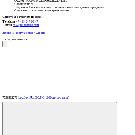
Окажет профессиональную консультацию.
Сообщит цену.
Подскажет ближайшее к вам отделение с наличием нужной продукции.
Согласует с вами возможное время доставки.
Связаться с отделом продаж
Телефон:
+7 495 247-00-47
E-mail:
sale@ru-buderus.com
Заявка на обслуживание / Сервис
Выбор покупателей
7736502270
Logalux SU1000.5-C 1000 литров синий