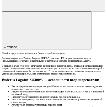
О товаре
На сайте представлена эта модель в белом и серебристом цвете
Бак-водонагреватель Buderus Logalux SU400/5, емкостью 400 литров, предназначен для
использования в сочетании с напольными и настенными котлами из программы Будерус.
Водонагреватели этой серии отличаются эффективной передачей тепла, благодаря большой площади
нагрева. Расположение теплообменника из гладких труб в нижней части бака обеспечивает быстрый и
равномерный нагрев воды без холодных зон. В случае необходимости, возможна дополнительная
установка электронагревательного элемента или второго теплообменника.
Buderus Logalux SU400/5 — особенности водонагревателя:
Высокоэффективная изоляция толщиной 50 мм из экологически чистого пенополиуретана
минимизирует потери тепла;
Защиту от коррозии обеспечивает теплоотражающая эмаль DUOCLEAN МКТ и встроенный
магниевый анод;
Гладкотрубный теплообменник имеет большие поверхности нагрева;
Люк большого размера для чистки и технического обслуживания расположен на передней
стенки корпуса;
Регулируемая заданная температура горячей воды;