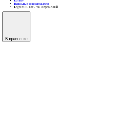
Каталог
Напольные водонагреватели
Logalux SU400/5 400 литров синий
В сравнение