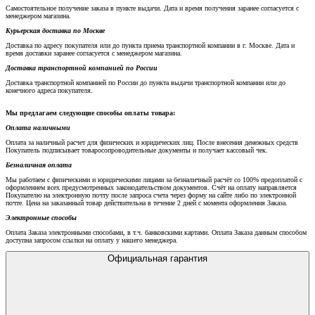
Самостоятельное получение заказа в пункте выдачи. Дата и время получения заранее согласуется с
менеджером магазина.
Курьерская доставка по Москве
Доставка по адресу покупателя или до пункта приема транспортной компании в г. Москве. Дата и
время доставки заранее согласуется с менеджером магазина.
Доставка транспортной компанией по России
Доставка транспортной компанией по России до пункта выдачи транспортной компании или до
конечного адреса покупателя.
Мы предлагаем следующие способы оплаты товара:
Оплата наличными
Оплата за наличный расчет для физических и юридических лиц. После внесения денежных средств
Покупатель подписывает товаросопроводительные документы и получает кассовый чек.
Безналичная оплата
Мы работаем с физическими и юридическими лицами за безналичный расчёт со 100% предоплатой с
оформлением всех предусмотренных законодательством документов. Счёт на оплату направляется
Покупателю на электронную почту после запроса счета через форму на сайте либо по электронной
почте. Цена на заказанный товар действительна в течение 2 дней с момента оформления Заказа.
Электронные способы
Оплата Заказа электронными способами, в т.ч. банковскими картами. Оплата Заказа данным способом
доступна запросом ссылки на оплату у нашего менеджера.
Официальная гарантия