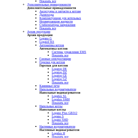
Показать все
Дополнительные принадлежности
Дополнительные принадлежности
Аксессуары и запчасти к котлам
Дымоходы
Комплектующие для котельных
Незамерзающие жидкости
Стабилизаторы напряжения
Показать все
Архив продукции
Архив продукции
Logano G
Logasol KS
Автоматика котлов
Автоматика котлов
Системы управления EMS
Показать все
Газовые электростанции
Горелки для котлов
Горелки для котлов
Logatop DE
Logatop DZ
Logatop GE
Logatop GZ
Показать все
Каминные печи
Напольные водонагреватели
Напольные водонагреватели
Logalux SL
Logalux SMH
Показать все
Напольные котлы
Напольные котлы
Logano Plus GB312
Logano S
Logano SHD
Показать все
Настенные водонагреватели
Настенные водонагреватели
Logalux H
Показать все