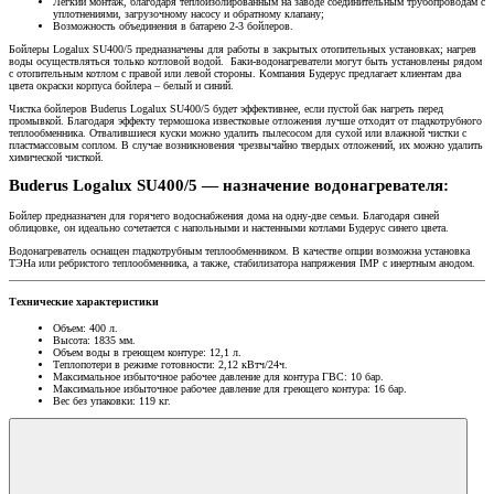
Легкий монтаж, благодаря теплоизолированным на заводе соединительным трубопроводам с
уплотнениями, загрузочному насосу и обратному клапану;
Возможность объединения в батарею 2-3 бойлеров.
Бойлеры Logalux SU400/5 предназначены для работы в закрытых отопительных установках; нагрев
воды осуществляться только котловой водой. Баки-водонагреватели могут быть установлены рядом
с отопительным котлом с правой или левой стороны. Компания Будерус предлагает клиентам два
цвета окраски корпуса бойлера – белый и синий.
Чистка бойлеров Buderus Logalux SU400/5 будет эффективнее, если пустой бак нагреть перед
промывкой. Благодаря эффекту термошока известковые отложения лучше отходят от гладкотрубного
теплообменника. Отвалившиеся куски можно удалить пылесосом для сухой или влажной чистки с
пластмассовым соплом. В случае возникновения чрезвычайно твердых отложений, их можно удалить
химической чисткой.
Buderus Logalux SU400/5 — назначение водонагревателя:
Бойлер предназначен для горячего водоснабжения дома на одну-две семьи. Благодаря синей
облицовке, он идеально сочетается с напольными и настенными котлами Будерус синего цвета.
Водонагреватель оснащен гладкотрубным теплообменником. В качестве опции возможна установка
ТЭНа или ребристого теплообменника, а также, стабилизатора напряжения IMP с инертным анодом.
Технические характеристики
Объем: 400 л.
Высота: 1835 мм.
Объем воды в греющем контуре: 12,1 л.
Теплопотери в режиме готовности: 2,12 кВтч/24ч.
Максимальное избыточное рабочее давление для контура ГВС: 10 бар.
Максимальное избыточное рабочее давление для греющего контура: 16 бар.
Вес без упаковки: 119 кг.