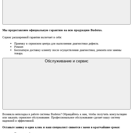
Мы предоставляем официальную гарантию на всю продукцию Buderus.
Сервис расширенной гарантии включает в себя:
Приемку в сервисном центра для выполнения диагностики дефекта.
Ремонт.
Бесплатную доставку клиенту после осуществления диагностики, ремонта или замены
товара.
Обслуживание и сервис
Возникла неполадка в работе системы Buderus? Обращайтесь к нам, чтобы получить консультацию
или заказать сервисное обслуживание. Профессиональное обслуживание сделает вашу систему
надежной и эффективной.
Оставьте заявку в один клик и наш специалист свяжется с вами в кратчайшие сроки: