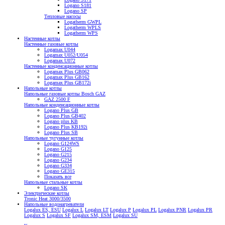
Logano S181
Logano SP
Тепловые насосы
Logatherm GWPL
Logatherm WPLS
Logatherm WPS
Настенные котлы
Настенные газовые котлы
Logamax U044
Logamax U052/U054
Logamax U072
Настенные конденсационные котлы
Logamax Plus GB062
Logamax Plus GB162
Logamax Plus GB172i
Напольные котлы
Напольные газовые котлы Bosch GAZ
GAZ 2500 F
Напольные конденсационные котлы
Logano Plus GB
Logano Plus GB402
Logano plus KB
Logano Plus KB192i
Logano Plus SB
Напольные чугунные котлы
Logano G124WS
Logano G125
Logano G215
Logano G234
Logano G334
Logano GE315
Показать все
Напольные стальные котлы
Logano SK
Электрические котлы
Tronic Heat 3000/3500
Напольные водонагреватели
Logalux ES, ESU
Logalux L
Logalux LT
Logalux P
Logalux PL
Logalux PNR
Logalux PR
Logalux S
Logalux SF
Logalux SM, ESM
Logalux SU