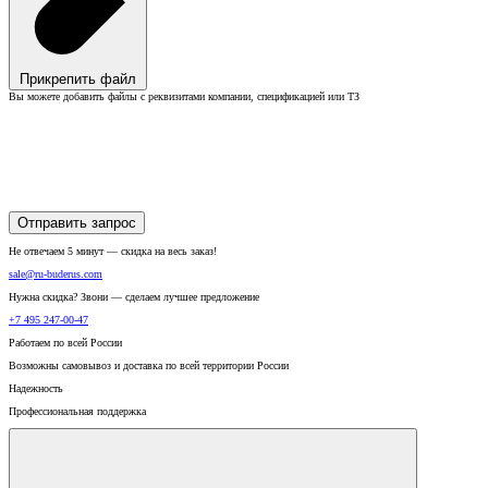
Прикрепить файл
Вы можете добавить файлы с реквизитами компании, спецификацией или ТЗ
Отправить запрос
Не отвечаем 5 минут — скидка на весь заказ!
sale@ru-buderus.com
Нужна скидка? Звони — сделаем лучшее предложение
+7 495 247-00-47
Работаем по всей России
Возможны самовывоз и доставка по всей территории России
Надежность
Профессиональная поддержка