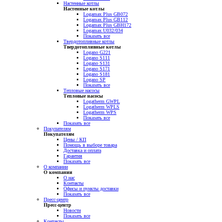
Настенные котлы
Настенные котлы
Logamax Plus GB072
Logamax Plus GB112
Logamax Plus GBH172
Logamax U032/034
Показать все
Твердотопливные котлы
Твердотопливные котлы
Logano G221
Logano S111
Logano S131
Logano S171
Logano S181
Logano SP
Показать все
Тепловые насосы
Тепловые насосы
Logatherm GWPL
Logatherm WPLS
Logatherm WPS
Показать все
Показать все
Покупателям
Покупателям
Цены / КП
Помощь в выборе товара
Доставка и оплата
Гарантия
Показать все
О компании
О компании
О нас
Контакты
Офисы и пункты доставки
Показать все
Пресс-центр
Пресс-центр
Новости
Показать все
Контакты