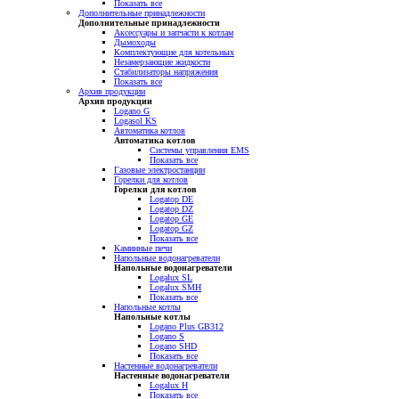
Показать все
Дополнительные принадлежности
Дополнительные принадлежности
Аксессуары и запчасти к котлам
Дымоходы
Комплектующие для котельных
Незамерзающие жидкости
Стабилизаторы напряжения
Показать все
Архив продукции
Архив продукции
Logano G
Logasol KS
Автоматика котлов
Автоматика котлов
Системы управления EMS
Показать все
Газовые электростанции
Горелки для котлов
Горелки для котлов
Logatop DE
Logatop DZ
Logatop GE
Logatop GZ
Показать все
Каминные печи
Напольные водонагреватели
Напольные водонагреватели
Logalux SL
Logalux SMH
Показать все
Напольные котлы
Напольные котлы
Logano Plus GB312
Logano S
Logano SHD
Показать все
Настенные водонагреватели
Настенные водонагреватели
Logalux H
Показать все