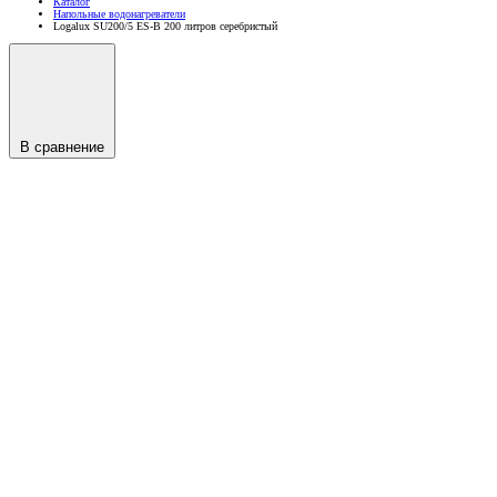
Каталог
Напольные водонагреватели
Logalux SU200/5 ES-B 200 литров серебристый
В сравнение