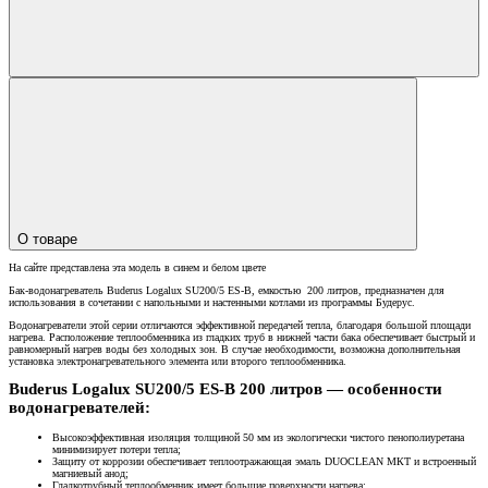
О товаре
На сайте представлена эта модель в синем и белом цвете
Бак-водонагреватель Buderus Logalux SU200/5 ES-B, емкостью 200 литров, предназначен для
использования в сочетании с напольными и настенными котлами из программы Будерус.
Водонагреватели этой серии отличаются эффективной передачей тепла, благодаря большой площади
нагрева. Расположение теплообменника из гладких труб в нижней части бака обеспечивает быстрый и
равномерный нагрев воды без холодных зон. В случае необходимости, возможна дополнительная
установка электронагревательного элемента или второго теплообменника.
Buderus Logalux SU200/5 ES-B 200 литров — особенности
водонагревателей:
Высокоэффективная изоляция толщиной 50 мм из экологически чистого пенополиуретана
минимизирует потери тепла;
Защиту от коррозии обеспечивает теплоотражающая эмаль DUOCLEAN МКТ и встроенный
магниевый анод;
Гладкотрубный теплообменник имеет большие поверхности нагрева;