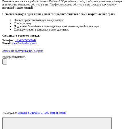
Возникла неполадка в работе системы Buderus? Обращайтесь к нам, чтобы получить консультацию
или заказать сервисное обслуживание. Профессиональное обслуживание сделает вашу систему
надежной и эффективной.
Оставьте заявку в один клик и наш специалист свяжется с вами в кратчайшие сроки:
Окажет профессиональную консультацию.
Сообщит цену.
Подскажет ближайшее к вам отделение с наличием нужной продукции.
Согласует с вами возможное время доставки.
Связаться с отделом продаж
Телефон:
+7 495 247-00-47
E-mail:
sale@ru-buderus.com
Заявка на обслуживание / Сервис
Выбор покупателей
7736502270
Logalux SU1000.5-C 1000 литров синий