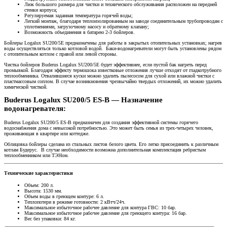
Люк большого размера для чистки и технического обслуживания расположен на передней
стенки корпуса;
Регулируемая заданная температура горячей воды;
Легкий монтаж, благодаря теплоизолированным на заводе соединительным трубопроводам с
уплотнениями, загрузочному насосу и обратному клапану;
Возможность объединения в батарею 2-3 бойлеров.
Бойлеры Logalux SU200/5E предназначены для работы в закрытых отопительных установках; нагрев
воды осуществляться только котловой водой. Баки-водонагреватели могут быть установлены рядом
с отопительным котлом с правой или левой стороны.
Чистка бойлеров Buderus Logalux SU200/5E будет эффективнее, если пустой бак нагреть перед
промывкой. Благодаря эффекту термошока известковые отложения лучше отходят от гладкотрубного
теплообменника. Отвалившиеся куски можно удалить пылесосом для сухой или влажной чистки с
пластмассовым соплом. В случае возникновения чрезвычайно твердых отложений, их можно удалить
химической чисткой.
Buderus Logalux SU200/5 ES-B — Назначение
водонагревателя:
Buderus Logalux SU200/5 ES-B предназначен для создания эффективной системы горячего
водоснабжения дома с невысокой потребностью. Это может быть семья из трех-четырех человек,
проживающая в квартире или коттедже.
Облицовка бойлеры сделана из стальных листов белого цвета. Его легко присоединить к различным
котлам Будерус. В случае необходимости возможна дополнительная комплектация ребристым
теплообменником или ТЭНом.
Технические характеристики
Объем: 200 л.
Высота: 1530 мм.
Объем воды в греющем контуре: 6 л.
Теплопотери в режиме готовности: 2 кВтч/24ч.
Максимальное избыточное рабочее давление для контура ГВС: 10 бар.
Максимальное избыточное рабочее давление для греющего контура: 16 бар.
Вес без упаковки: 84 кг.