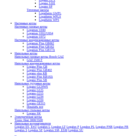
Logano S181
Logano SP
Тепловые насосы
Logatherm GWPL
Logatherm WPLS
Logatherm WPS
Настенные котлы
Настенные газовые котлы
Logamax U044
Logamax U052/U054
Logamax U072
Настенные конденсационные котлы
Logamax Plus GB062
Logamax Plus GB162
Logamax Plus GB172i
Напольные котлы
Напольные газовые котлы Bosch GAZ
GAZ 2500 F
Напольные конденсационные котлы
Logano Plus GB
Logano Plus GB402
Logano plus KB
Logano Plus KB192i
Logano Plus SB
Напольные чугунные котлы
Logano G124WS
Logano G125
Logano G215
Logano G234
Logano G334
Logano GE315
Показать все
Напольные стальные котлы
Logano SK
Электрические котлы
Tronic Heat 3000/3500
Напольные водонагреватели
Logalux ES, ESU
Logalux L
Logalux LT
Logalux P
Logalux PL
Logalux PNR
Logalux PR
Logalux S
Logalux SF
Logalux SM, ESM
Logalux SU