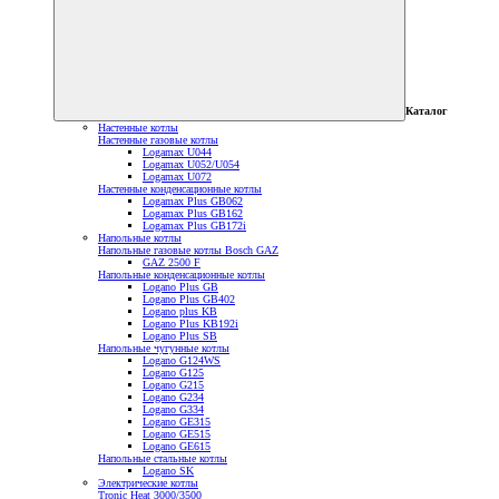
Каталог
Настенные котлы
Настенные газовые котлы
Logamax U044
Logamax U052/U054
Logamax U072
Настенные конденсационные котлы
Logamax Plus GB062
Logamax Plus GB162
Logamax Plus GB172i
Напольные котлы
Напольные газовые котлы Bosch GAZ
GAZ 2500 F
Напольные конденсационные котлы
Logano Plus GB
Logano Plus GB402
Logano plus KB
Logano Plus KB192i
Logano Plus SB
Напольные чугунные котлы
Logano G124WS
Logano G125
Logano G215
Logano G234
Logano G334
Logano GE315
Logano GE515
Logano GE615
Напольные стальные котлы
Logano SK
Электрические котлы
Tronic Heat 3000/3500