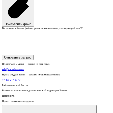
Прикрепить файл
Вы можете добавить файлы с реквизитами компании, спецификацией или ТЗ
Отправить запрос
Не отвечаем 5 минут — скидка на весь заказ!
sale@ru-buderus.com
Нужна скидка? Звони — сделаем лучшее предложение
+7 495 247-00-47
Работаем по всей России
Возможны самовывоз и доставка по всей территории России
Надежность
Профессиональная поддержка