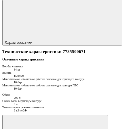
Характеристики
Технические характеристики 7735500671
Основные характеристики
Вес без упаковки
84 кг
Высота
1530 мм
Максимальное избыточное рабочее давление для греющего контура
16 бар
Максимальное избыточное рабочее давление для контура ГВС
10 бар
Объем
200 л
Объем воды в греющем контуре
6 л
Теплопотери в режиме готовности
2 кВтч/24ч