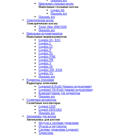
Показать все
Напольные стальные котлы
Напольные стальные котлы
Logano SK
Показать все
Показать все
Электрические котлы
Электрические котлы
Tronic Heat 3000/3500
Показать все
Напольные водонагреватели
Напольные водонагреватели
Logalux ES, ESU
Logalux L
Logalux LT
Logalux P
Logalux PL
Logalux PNR
Logalux PR
Logalux S
Logalux SF
Logalux SM, ESM
Logalux SU
Показать все
Радиаторы отопления
Радиаторы отопления
Logatrend K-Profil (боковое подключение)
Logatrend VK-Profil (нижнее подключение)
Комплектующие для радиаторов
Показать все
Солнечные коллекторы
Солнечные коллекторы
Logasol CKN
Logasol SKN/SKS
Показать все
Автоматика для котлов
Автоматика для котлов
Модули к системам управления
Пульты и регуляторы
Системы управления Logamatic
Термостаты