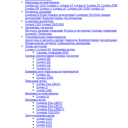
Напольные водонагреватели
Logalux ES, ESU
Logalux L
Logalux LT
Logalux P
Logalux PL
Logalux PNR
Logalux PR
Logalux S
Logalux SF
Logalux SM, ESM
Logalux SU
Радиаторы отопления
Logatrend K-Profil (боковое подключение)
Logatrend VK-Profil (нижнее
подключение)
Комплектующие для радиаторов
Солнечные коллекторы
Logasol CKN
Logasol SKN/SKS
Автоматика для котлов
Модули к системам управления
Пульты и регуляторы
Системы управления
Logamatic
Термостаты
Дополнительные принадлежности
Аксессуары и запчасти к котлам
Дымоходы
Комплектующие для котельных
Незамерзающие жидкости
Стабилизаторы напряжения
Архив продукции
Logano G
Logasol KS
Автоматика котлов
Системы управления EMS
Газовые электростанции
Горелки для котлов
Logatop DE
Logatop DZ
Logatop GE
Logatop GZ
Каминные печи
Напольные водонагреватели
Logalux SL
Logalux SMH
Напольные котлы
Logano Plus GB312
Logano S
Logano SHD
Настенные водонагреватели
Logalux H
Настенные котлы
Logamax Plus GB072
Logamax Plus GB112
Logamax Plus GBH172
Logamax U032/034
Твердотопливные котлы
Logano G221
Logano S111
Logano S131
Logano S171