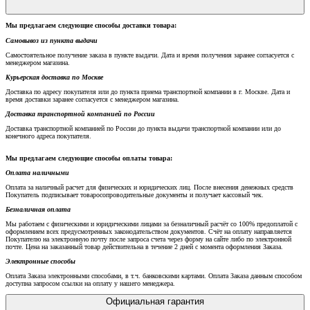
Мы предлагаем следующие способы доставки товара:
Самовывоз из пункта выдачи
Самостоятельное получение заказа в пункте выдачи. Дата и время получения заранее согласуется с
менеджером магазина.
Курьерская доставка по Москве
Доставка по адресу покупателя или до пункта приема транспортной компании в г. Москве. Дата и
время доставки заранее согласуется с менеджером магазина.
Доставка транспортной компанией по России
Доставка транспортной компанией по России до пункта выдачи транспортной компании или до
конечного адреса покупателя.
Мы предлагаем следующие способы оплаты товара:
Оплата наличными
Оплата за наличный расчет для физических и юридических лиц. После внесения денежных средств
Покупатель подписывает товаросопроводительные документы и получает кассовый чек.
Безналичная оплата
Мы работаем с физическими и юридическими лицами за безналичный расчёт со 100% предоплатой с
оформлением всех предусмотренных законодательством документов. Счёт на оплату направляется
Покупателю на электронную почту после запроса счета через форму на сайте либо по электронной
почте. Цена на заказанный товар действительна в течение 2 дней с момента оформления Заказа.
Электронные способы
Оплата Заказа электронными способами, в т.ч. банковскими картами. Оплата Заказа данным способом
доступна запросом ссылки на оплату у нашего менеджера.
Официальная гарантия