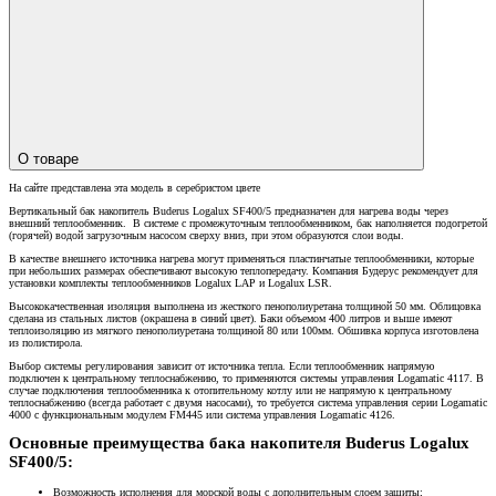
О товаре
На сайте представлена эта модель в серебристом цвете
Вертикальный бак накопитель Buderus Logalux SF400/5 предназначен для нагрева воды через
внешний теплообменник. В системе с промежуточным теплообменником, бак наполняется подогретой
(горячей) водой загрузочным насосом сверху вниз, при этом образуются слои воды.
В качестве внешнего источника нагрева могут применяться пластинчатые теплообменники, которые
при небольших размерах обеспечивают высокую теплопередачу. Компания Будерус рекомендует для
установки комплекты теплообменников Logalux LAP и Logalux LSR.
Высококачественная изоляция выполнена из жесткого пенополиуретана толщиной 50 мм. Облицовка
сделана из стальных листов (окрашена в синий цвет). Баки объемом 400 литров и выше имеют
теплоизоляцию из мягкого пенополиуретана толщиной 80 или 100мм. Обшивка корпуса изготовлена
из полистирола.
Выбор системы регулирования зависит от источника тепла. Если теплообменник напрямую
подключен к центральному теплоснабжению, то применяются системы управления Logamatic 4117. В
случае подключения теплообменника к отопительному котлу или не напрямую к центральному
теплоснабжению (всегда работает с двумя насосами), то требуется система управления серии Logamatic
4000 с функциональным модулем FM445 или система управления Logamatic 4126.
Основные преимущества бака накопителя Buderus Logalux
SF400/5:
Возможность исполнения для морской воды с дополнительным слоем защиты;