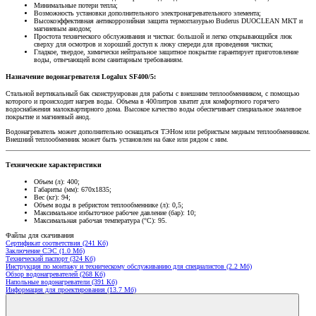
Минимальные потери тепла;
Возможность установки дополнительного электронагревательного элемента;
Высокоэффективная антикоррозийная защита термоглазурью Buderus DUOCLEAN MKT и
магниевым анодом;
Простота технического обслуживания и чистки: большой и легко открывающийся люк
сверху для осмотров и хороший доступ к люку спереди для проведения чистки;
Гладкое, твердое, химически нейтральное защитное покрытие гарантирует приготовление
воды, отвечающей всем санитарным требованиям.
Назначение водонагревателя Logalux SF400/5:
Стальной вертикальный бак сконструирован для работы с внешним теплообменником, с помощью
которого и происходит нагрев воды. Объема в 400литров хватит для комфортного горячего
водоснабжения малоквартирного дома. Высокое качество воды обеспечивает специальное эмалевое
покрытие и магниевый анод.
Водонагреватель может дополнительно оснащаться ТЭНом или ребристым медным теплообменником.
Внешний теплообменник может быть установлен на баке или рядом с ним.
Технические характеристики
Объем (л): 400;
Габариты (мм): 670х1835;
Вес (кг): 94;
Объем воды в ребристом теплообменнике (л): 0,5;
Максимальное избыточное рабочее давление (бар): 10;
Максимальная рабочая температура (°С): 95.
Файлы для скачивания
Сертификат соответствия (241 Кб)
Заключение СЭС (1.0 Мб)
Технический паспорт (324 Кб)
Инструкция по монтажу и техническому обслуживанию для специалистов (2.2 Мб)
Обзор водонагревателей (268 Кб)
Напольные водонагреватели (391 Кб)
Информация для проектирования (13.7 Мб)