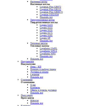
Настенные котлы
Настенные котлы
Logamax Plus GB072
Logamax Plus GB112
Logamax Plus GBH172
Logamax U032/034
Показать все
Твердотопливные котлы
Твердотопливные котлы
Logano G221
Logano S111
Logano S131
Logano S171
Logano S181
Logano SP
Показать все
Тепловые насосы
Тепловые насосы
Logatherm GWPL
Logatherm WPLS
Logatherm WPS
Показать все
Показать все
Покупателям
Покупателям
Цены / КП
Помощь в выборе товара
Доставка и оплата
Гарантия
Показать все
О компании
О компании
О нас
Контакты
Офисы и пункты доставки
Показать все
Пресс-центр
Пресс-центр
Новости
Показать все
Контакты