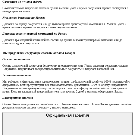
Самовывоз из пункта выдачи
Самостоятельное получение заказа в пункте выдачи. Дата и время получения заранее согласуется с
менеджером магазина.
Курьерская доставка по Москве
Доставка по адресу покупателя или до пункта приема транспортной компании в г. Москве. Дата и
время доставки заранее согласуется с менеджером магазина.
Доставка транспортной компанией по России
Доставка транспортной компанией по России до пункта выдачи транспортной компании или до
конечного адреса покупателя.
Мы предлагаем следующие способы оплаты товара:
Оплата наличными
Оплата за наличный расчет для физических и юридических лиц. После внесения денежных средств
Покупатель подписывает товаросопроводительные документы и получает кассовый чек.
Безналичная оплата
Мы работаем с физическими и юридическими лицами за безналичный расчёт со 100% предоплатой с
оформлением всех предусмотренных законодательством документов. Счёт на оплату направляется
Покупателю на электронную почту после запроса счета через форму на сайте либо по электронной
почте. Цена на заказанный товар действительна в течение 2 дней с момента оформления Заказа.
Электронные способы
Оплата Заказа электронными способами, в т.ч. банковскими картами. Оплата Заказа данным способом
доступна запросом ссылки на оплату у нашего менеджера.
Официальная гарантия