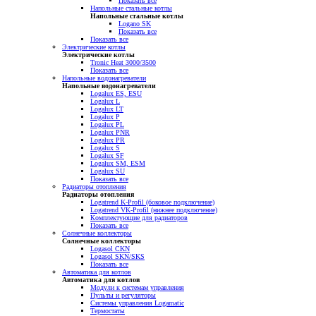
Показать все
Напольные стальные котлы
Напольные стальные котлы
Logano SK
Показать все
Показать все
Электрические котлы
Электрические котлы
Tronic Heat 3000/3500
Показать все
Напольные водонагреватели
Напольные водонагреватели
Logalux ES, ESU
Logalux L
Logalux LT
Logalux P
Logalux PL
Logalux PNR
Logalux PR
Logalux S
Logalux SF
Logalux SM, ESM
Logalux SU
Показать все
Радиаторы отопления
Радиаторы отопления
Logatrend K-Profil (боковое подключение)
Logatrend VK-Profil (нижнее подключение)
Комплектующие для радиаторов
Показать все
Солнечные коллекторы
Солнечные коллекторы
Logasol CKN
Logasol SKN/SKS
Показать все
Автоматика для котлов
Автоматика для котлов
Модули к системам управления
Пульты и регуляторы
Системы управления Logamatic
Термостаты