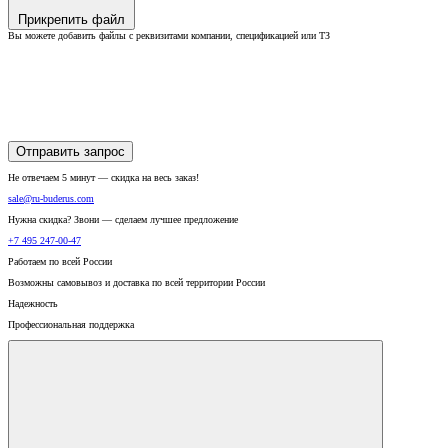
Прикрепить файл
Вы можете добавить файлы с реквизитами компании, спецификацией или ТЗ
Отправить запрос
Не отвечаем 5 минут — скидка на весь заказ!
sale@ru-buderus.com
Нужна скидка? Звони — сделаем лучшее предложение
+7 495 247-00-47
Работаем по всей России
Возможны самовывоз и доставка по всей территории России
Надежность
Профессиональная поддержка