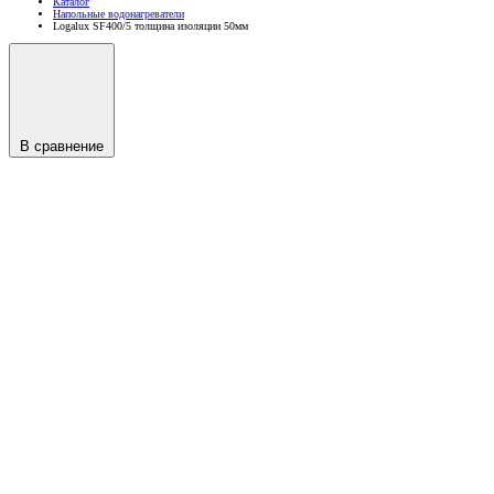
Каталог
Напольные водонагреватели
Logalux SF400/5 толщина изоляции 50мм
В сравнение