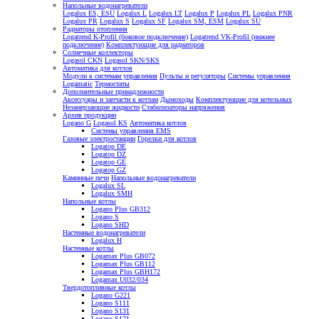
Напольные водонагреватели
Logalux ES, ESU
Logalux L
Logalux LT
Logalux P
Logalux PL
Logalux PNR
Logalux PR
Logalux S
Logalux SF
Logalux SM, ESM
Logalux SU
Радиаторы отопления
Logatrend K-Profil (боковое подключение)
Logatrend VK-Profil (нижнее
подключение)
Комплектующие для радиаторов
Солнечные коллекторы
Logasol CKN
Logasol SKN/SKS
Автоматика для котлов
Модули к системам управления
Пульты и регуляторы
Системы управления
Logamatic
Термостаты
Дополнительные принадлежности
Аксессуары и запчасти к котлам
Дымоходы
Комплектующие для котельных
Незамерзающие жидкости
Стабилизаторы напряжения
Архив продукции
Logano G
Logasol KS
Автоматика котлов
Системы управления EMS
Газовые электростанции
Горелки для котлов
Logatop DE
Logatop DZ
Logatop GE
Logatop GZ
Каминные печи
Напольные водонагреватели
Logalux SL
Logalux SMH
Напольные котлы
Logano Plus GB312
Logano S
Logano SHD
Настенные водонагреватели
Logalux H
Настенные котлы
Logamax Plus GB072
Logamax Plus GB112
Logamax Plus GBH172
Logamax U032/034
Твердотопливные котлы
Logano G221
Logano S111
Logano S131
Logano S171