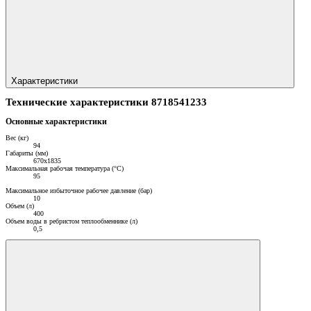
Характеристики
Технические характеристики 8718541233
Основные характеристики
Вес (кг)
94
Габариты (мм)
670х1835
Максимальная рабочая температура (°С)
95
Максимальное избыточное рабочее давление (бар)
10
Объем (л)
400
Объем воды в ребристом теплообменнике (л)
0,5