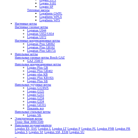
Logano S181
Logano SP
Тепловые насосы
Logatherm GWPL
Logatherm WPLS
Logatherm WPS
Настенные котлы
Настенные газовые котлы
Logamax U044
Logamax U052/U054
Logamax U072
Настенные конденсационные котлы
Logamax Plus GB062
Logamax Plus GB162
Logamax Plus GB172i
Напольные котлы
Напольные газовые котлы Bosch GAZ
GAZ 2500 F
Напольные конденсационные котлы
Logano Plus GB
Logano Plus GB402
Logano plus KB
Logano Plus KB192i
Logano Plus SB
Напольные чугунные котлы
Logano G124WS
Logano G125
Logano G215
Logano G234
Logano G334
Logano GE315
Показать все
Напольные стальные котлы
Logano SK
Электрические котлы
Tronic Heat 3000/3500
Напольные водонагреватели
Logalux ES, ESU
Logalux L
Logalux LT
Logalux P
Logalux PL
Logalux PNR
Logalux PR
Logalux S
Logalux SF
Logalux SM, ESM
Logalux SU