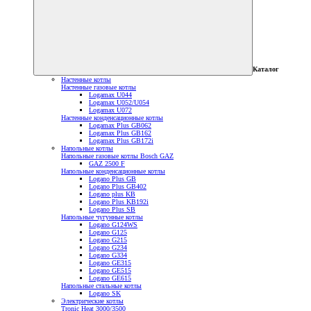
Каталог
Настенные котлы
Настенные газовые котлы
Logamax U044
Logamax U052/U054
Logamax U072
Настенные конденсационные котлы
Logamax Plus GB062
Logamax Plus GB162
Logamax Plus GB172i
Напольные котлы
Напольные газовые котлы Bosch GAZ
GAZ 2500 F
Напольные конденсационные котлы
Logano Plus GB
Logano Plus GB402
Logano plus KB
Logano Plus KB192i
Logano Plus SB
Напольные чугунные котлы
Logano G124WS
Logano G125
Logano G215
Logano G234
Logano G334
Logano GE315
Logano GE515
Logano GE615
Напольные стальные котлы
Logano SK
Электрические котлы
Tronic Heat 3000/3500