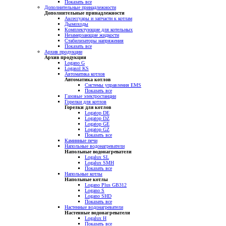
Показать все
Дополнительные принадлежности
Дополнительные принадлежности
Аксессуары и запчасти к котлам
Дымоходы
Комплектующие для котельных
Незамерзающие жидкости
Стабилизаторы напряжения
Показать все
Архив продукции
Архив продукции
Logano G
Logasol KS
Автоматика котлов
Автоматика котлов
Системы управления EMS
Показать все
Газовые электростанции
Горелки для котлов
Горелки для котлов
Logatop DE
Logatop DZ
Logatop GE
Logatop GZ
Показать все
Каминные печи
Напольные водонагреватели
Напольные водонагреватели
Logalux SL
Logalux SMH
Показать все
Напольные котлы
Напольные котлы
Logano Plus GB312
Logano S
Logano SHD
Показать все
Настенные водонагреватели
Настенные водонагреватели
Logalux H
Показать все