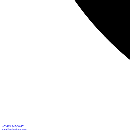
+7 495 247-00-47
sale@ru-buderus.com