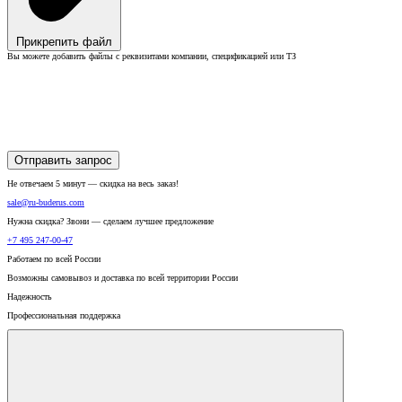
Прикрепить файл
Вы можете добавить файлы с реквизитами компании, спецификацией или ТЗ
Отправить запрос
Не отвечаем 5 минут — скидка на весь заказ!
sale@ru-buderus.com
Нужна скидка? Звони — сделаем лучшее предложение
+7 495 247-00-47
Работаем по всей России
Возможны самовывоз и доставка по всей территории России
Надежность
Профессиональная поддержка