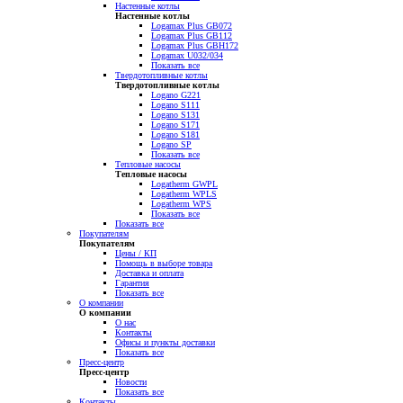
Настенные котлы
Настенные котлы
Logamax Plus GB072
Logamax Plus GB112
Logamax Plus GBH172
Logamax U032/034
Показать все
Твердотопливные котлы
Твердотопливные котлы
Logano G221
Logano S111
Logano S131
Logano S171
Logano S181
Logano SP
Показать все
Тепловые насосы
Тепловые насосы
Logatherm GWPL
Logatherm WPLS
Logatherm WPS
Показать все
Показать все
Покупателям
Покупателям
Цены / КП
Помощь в выборе товара
Доставка и оплата
Гарантия
Показать все
О компании
О компании
О нас
Контакты
Офисы и пункты доставки
Показать все
Пресс-центр
Пресс-центр
Новости
Показать все
Контакты