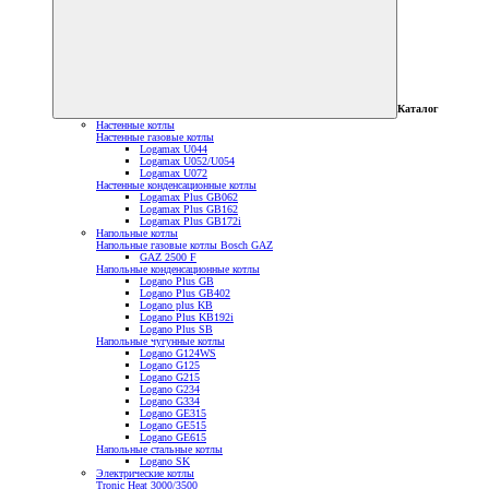
Каталог
Настенные котлы
Настенные газовые котлы
Logamax U044
Logamax U052/U054
Logamax U072
Настенные конденсационные котлы
Logamax Plus GB062
Logamax Plus GB162
Logamax Plus GB172i
Напольные котлы
Напольные газовые котлы Bosch GAZ
GAZ 2500 F
Напольные конденсационные котлы
Logano Plus GB
Logano Plus GB402
Logano plus KB
Logano Plus KB192i
Logano Plus SB
Напольные чугунные котлы
Logano G124WS
Logano G125
Logano G215
Logano G234
Logano G334
Logano GE315
Logano GE515
Logano GE615
Напольные стальные котлы
Logano SK
Электрические котлы
Tronic Heat 3000/3500