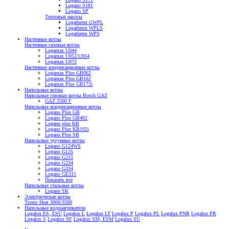
Logano S181
Logano SP
Тепловые насосы
Logatherm GWPL
Logatherm WPLS
Logatherm WPS
Настенные котлы
Настенные газовые котлы
Logamax U044
Logamax U052/U054
Logamax U072
Настенные конденсационные котлы
Logamax Plus GB062
Logamax Plus GB162
Logamax Plus GB172i
Напольные котлы
Напольные газовые котлы Bosch GAZ
GAZ 2500 F
Напольные конденсационные котлы
Logano Plus GB
Logano Plus GB402
Logano plus KB
Logano Plus KB192i
Logano Plus SB
Напольные чугунные котлы
Logano G124WS
Logano G125
Logano G215
Logano G234
Logano G334
Logano GE315
Показать все
Напольные стальные котлы
Logano SK
Электрические котлы
Tronic Heat 3000/3500
Напольные водонагреватели
Logalux ES, ESU
Logalux L
Logalux LT
Logalux P
Logalux PL
Logalux PNR
Logalux PR
Logalux S
Logalux SF
Logalux SM, ESM
Logalux SU