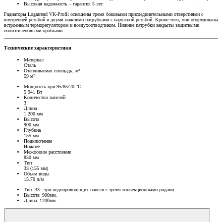
Высокая надежность – гарантия 5 лет.
Радиаторы Logatrend VK-Profil оснащёны тремя боковыми присоединительными отверстиями с
внутренней резьбой и двумя нижними патрубками с наружной резьбой. Кроме того, они оборудованы
встроенным терморегулятором и воздухоотводчиком. Нижние патрубки закрыты защитными
полиэтиленовыми пробками.
Технические характеристики
Материал
Сталь
Отапливаемая площадь, м²
59 м²
Мощность при 95/85/20 °C
5 941 Вт
Количество панелей
3
Длина
1 200 мм
Высота
900 мм
Глубина
155 мм
Подключение
Нижнее
Межосевое расстояние
850 мм
Тип
33 (155 мм)
Объем воды
15.70 л/м
Тип: 33 - три водопроводящих панели с тремя конвекционными рядами.
Высота: 900мм.
Длина: 1200мм.