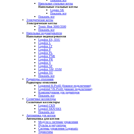
Показать все
Напольные стальные котлы
Напольные стальные котлы
Logano SK
Показать все
Показать все
Электрические котлы
Электрические котлы
Tronic Heat 3000/3500
Показать все
Напольные водонагреватели
Напольные водонагреватели
Logalux ES, ESU
Logalux L
Logalux LT
Logalux P
Logalux PL
Logalux PNR
Logalux PR
Logalux S
Logalux SF
Logalux SM, ESM
Logalux SU
Показать все
Радиаторы отопления
Радиаторы отопления
Logatrend K-Profil (боковое подключение)
Logatrend VK-Profil (нижнее подключение)
Комплектующие для радиаторов
Показать все
Солнечные коллекторы
Солнечные коллекторы
Logasol CKN
Logasol SKN/SKS
Показать все
Автоматика для котлов
Автоматика для котлов
Модули к системам управления
Пульты и регуляторы
Системы управления Logamatic
Термостаты