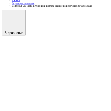
Каталог
Радиаторы отопления
Logatrend VK-Profil встроенный вентиль нижнее подключение 33/900/1200re
В сравнение