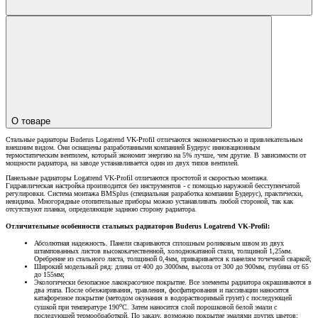
О товаре
Стальные радиаторы Buderus Logatrend VK-Profil отличаются экономичностью и привлекательным
внешним видом. Они оснащены разработанными компанией Будерус инновационным
термостатическим вентилем, который экономит энергию на 5% лучше, чем другие. В зависимости от
мощности радиатора, на заводе устанавливается один из двух типов вентилей.
Панельные радиаторы Logatrend VK-Profil отличаются простотой и скоростью монтажа.
Гидравлическая настройка производится без инструментов - с помощью наружной бесступенчатой
регулировки. Система монтажа BMSplus (специальная разработка компании Будерус), практически,
невидима. Многорядные отопительные приборы можно устанавливать любой стороной, так как
отсутствуют планки, определяющие заднюю сторону радиатора.
Отличительные особенности стальных радиаторов Buderus Logatrend VK-Profil:
Абсолютная надежность. Панели свариваются сплошным роликовым швом из двух
штампованных листов высококачественной, холоднокатаной стали, толщиной 1,25мм.
Оребрение из стального листа, толщиной 0,4мм, приваривается к панелям точечной сваркой;
Широкий модельный ряд: длина от 400 до 3000мм, высота от 300 до 900мм, глубина от 65
до 155мм;
Экологически безопасное лакокрасочное покрытие. Все элементы радиатора окрашиваются в
два этапа. После обезжиривания, травления, фосфатирования и пассивации наносится
катафорезное покрытие (методом окунания в водорастворимый грунт) с последующей
о
сушкой при температуре 190
С. Затем наносится слой порошковой белой эмали с
последующей термообработкой. По заказу, возможно покрытие эмалями других цветов;