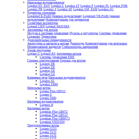
Напольные водонагреватели
Logalux ES, ESU
Logalux L
Logalux LT
Logalux P
Logalux PL
Logalux PNR
Logalux PR
Logalux S
Logalux SF
Logalux SM, ESM
Logalux SU
Радиаторы отопления
Logatrend K-Profil (боковое подключение)
Logatrend VK-Profil (нижнее
подключение)
Комплектующие для радиаторов
Солнечные коллекторы
Logasol CKN
Logasol SKN/SKS
Автоматика для котлов
Модули к системам управления
Пульты и регуляторы
Системы управления
Logamatic
Термостаты
Дополнительные принадлежности
Аксессуары и запчасти к котлам
Дымоходы
Комплектующие для котельных
Незамерзающие жидкости
Стабилизаторы напряжения
Архив продукции
Logano G
Logasol KS
Автоматика котлов
Системы управления EMS
Газовые электростанции
Горелки для котлов
Logatop DE
Logatop DZ
Logatop GE
Logatop GZ
Каминные печи
Напольные водонагреватели
Logalux SL
Logalux SMH
Напольные котлы
Logano Plus GB312
Logano S
Logano SHD
Настенные водонагреватели
Logalux H
Настенные котлы
Logamax Plus GB072
Logamax Plus GB112
Logamax Plus GBH172
Logamax U032/034
Твердотопливные котлы
Logano G221
Logano S111
Logano S131
Logano S171