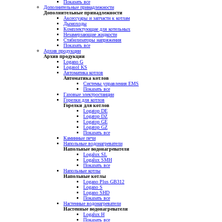
Показать все
Дополнительные принадлежности
Дополнительные принадлежности
Аксессуары и запчасти к котлам
Дымоходы
Комплектующие для котельных
Незамерзающие жидкости
Стабилизаторы напряжения
Показать все
Архив продукции
Архив продукции
Logano G
Logasol KS
Автоматика котлов
Автоматика котлов
Системы управления EMS
Показать все
Газовые электростанции
Горелки для котлов
Горелки для котлов
Logatop DE
Logatop DZ
Logatop GE
Logatop GZ
Показать все
Каминные печи
Напольные водонагреватели
Напольные водонагреватели
Logalux SL
Logalux SMH
Показать все
Напольные котлы
Напольные котлы
Logano Plus GB312
Logano S
Logano SHD
Показать все
Настенные водонагреватели
Настенные водонагреватели
Logalux H
Показать все