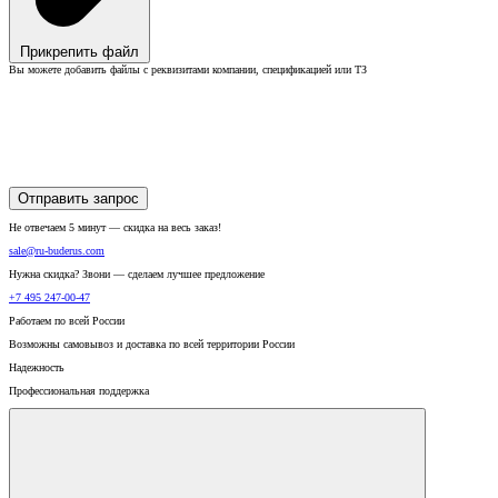
Прикрепить файл
Вы можете добавить файлы с реквизитами компании, спецификацией или ТЗ
Отправить запрос
Не отвечаем 5 минут — скидка на весь заказ!
sale@ru-buderus.com
Нужна скидка? Звони — сделаем лучшее предложение
+7 495 247-00-47
Работаем по всей России
Возможны самовывоз и доставка по всей территории России
Надежность
Профессиональная поддержка