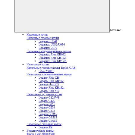
Каталог
Настенные котлы
Настенные газовые котлы
Logamax U044
Logamax U052/U054
Logamax U072
Настенные конденсационные котлы
Logamax Plus GB062
Logamax Plus GB162
Logamax Plus GB172i
Напольные котлы
Напольные газовые котлы Bosch GAZ
GAZ 2500 F
Напольные конденсационные котлы
Logano Plus GB
Logano Plus GB402
Logano plus KB
Logano Plus KB192i
Logano Plus SB
Напольные чугунные котлы
Logano G124WS
Logano G125
Logano G215
Logano G234
Logano G334
Logano GE315
Logano GE515
Logano GE615
Напольные стальные котлы
Logano SK
Электрические котлы
Tronic Heat 3000/3500