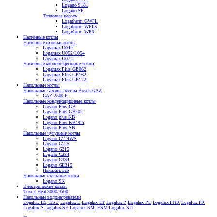
Logano S181
Logano SP
Тепловые насосы
Logatherm GWPL
Logatherm WPLS
Logatherm WPS
Настенные котлы
Настенные газовые котлы
Logamax U044
Logamax U052/U054
Logamax U072
Настенные конденсационные котлы
Logamax Plus GB062
Logamax Plus GB162
Logamax Plus GB172i
Напольные котлы
Напольные газовые котлы Bosch GAZ
GAZ 2500 F
Напольные конденсационные котлы
Logano Plus GB
Logano Plus GB402
Logano plus KB
Logano Plus KB192i
Logano Plus SB
Напольные чугунные котлы
Logano G124WS
Logano G125
Logano G215
Logano G234
Logano G334
Logano GE315
Показать все
Напольные стальные котлы
Logano SK
Электрические котлы
Tronic Heat 3000/3500
Напольные водонагреватели
Logalux ES, ESU
Logalux L
Logalux LT
Logalux P
Logalux PL
Logalux PNR
Logalux PR
Logalux S
Logalux SF
Logalux SM, ESM
Logalux SU