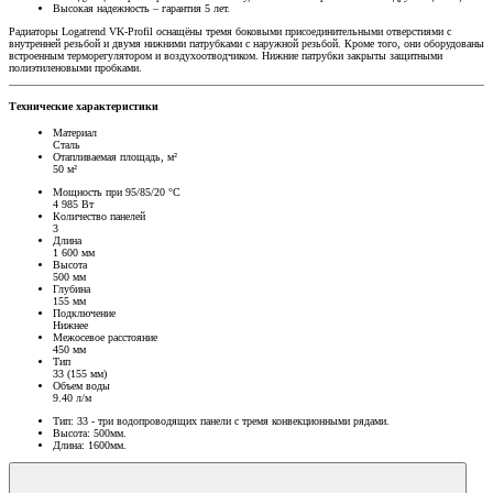
Высокая надежность – гарантия 5 лет.
Радиаторы Logatrend VK-Profil оснащёны тремя боковыми присоединительными отверстиями с
внутренней резьбой и двумя нижними патрубками с наружной резьбой. Кроме того, они оборудованы
встроенным терморегулятором и воздухоотводчиком. Нижние патрубки закрыты защитными
полиэтиленовыми пробками.
Технические характеристики
Материал
Сталь
Отапливаемая площадь, м²
50 м²
Мощность при 95/85/20 °C
4 985 Вт
Количество панелей
3
Длина
1 600 мм
Высота
500 мм
Глубина
155 мм
Подключение
Нижнее
Межосевое расстояние
450 мм
Тип
33 (155 мм)
Объем воды
9.40 л/м
Тип: 33 - три водопроводящих панели с тремя конвекционными рядами.
Высота: 500мм.
Длина: 1600мм.