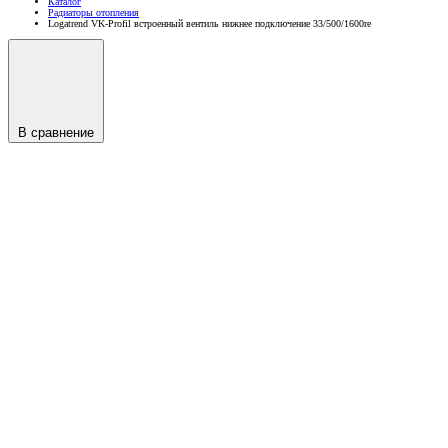
Каталог
Радиаторы отопления
Logatrend VK-Profil встроенный вентиль нижнее подключение 33/500/1600re
В сравнение