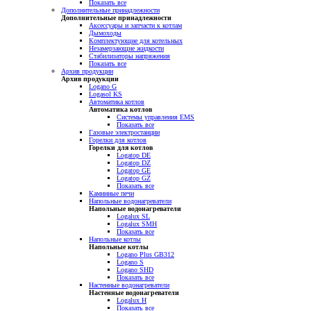
Показать все
Дополнительные принадлежности
Дополнительные принадлежности
Аксессуары и запчасти к котлам
Дымоходы
Комплектующие для котельных
Незамерзающие жидкости
Стабилизаторы напряжения
Показать все
Архив продукции
Архив продукции
Logano G
Logasol KS
Автоматика котлов
Автоматика котлов
Системы управления EMS
Показать все
Газовые электростанции
Горелки для котлов
Горелки для котлов
Logatop DE
Logatop DZ
Logatop GE
Logatop GZ
Показать все
Каминные печи
Напольные водонагреватели
Напольные водонагреватели
Logalux SL
Logalux SMH
Показать все
Напольные котлы
Напольные котлы
Logano Plus GB312
Logano S
Logano SHD
Показать все
Настенные водонагреватели
Настенные водонагреватели
Logalux H
Показать все