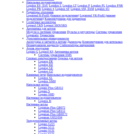
Напольные водонагреватели
Logalux ES, ESU
Logalux L
Logalux LT
Logalux P
Logalux PL
Logalux PNR
Logalux PR
Logalux S
Logalux SF
Logalux SM, ESM
Logalux SU
Радиаторы отопления
Logatrend K-Profil (боковое подключение)
Logatrend VK-Profil (нижнее
подключение)
Комплектующие для радиаторов
Солнечные коллекторы
Logasol CKN
Logasol SKN/SKS
Автоматика для котлов
Модули к системам управления
Пульты и регуляторы
Системы управления
Logamatic
Термостаты
Дополнительные принадлежности
Аксессуары и запчасти к котлам
Дымоходы
Комплектующие для котельных
Незамерзающие жидкости
Стабилизаторы напряжения
Архив продукции
Logano G
Logasol KS
Автоматика котлов
Системы управления EMS
Газовые электростанции
Горелки для котлов
Logatop DE
Logatop DZ
Logatop GE
Logatop GZ
Каминные печи
Напольные водонагреватели
Logalux SL
Logalux SMH
Напольные котлы
Logano Plus GB312
Logano S
Logano SHD
Настенные водонагреватели
Logalux H
Настенные котлы
Logamax Plus GB072
Logamax Plus GB112
Logamax Plus GBH172
Logamax U032/034
Твердотопливные котлы
Logano G221
Logano S111
Logano S131
Logano S171