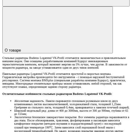
О товаре
Стальные радиаторы Buderus Logatrend VK-Profil отличаются экономичностью и привлекательным
внешним видом. Они оснащены разработанными компанией Будерус инновационным
термостатическим вентилем, который экономит энергию на 5% лучше, чем другие. В зависимости от
мощности радиатора, на заводе устанавливается один из двух типов вентилей.
Панельные радиаторы Logatrend VK-Profil отличаются простотой и скоростью монтажа.
Гидравлическая настройка производится без инструментов - с помощью наружной бесступенчатой
регулировки. Система монтажа BMSplus (специальная разработка компании Будерус), практически,
невидима. Многорядные отопительные приборы можно устанавливать любой стороной, так как
отсутствуют планки, определяющие заднюю сторону радиатора.
Отличительные особенности стальных радиаторов Buderus Logatrend VK-Profil:
Абсолютная надежность. Панели свариваются сплошным роликовым швом из двух
штампованных листов высококачественной, холоднокатаной стали, толщиной 1,25мм.
Оребрение из стального листа, толщиной 0,4мм, приваривается к панелям точечной сваркой;
Широкий модельный ряд: длина от 400 до 3000мм, высота от 300 до 900мм, глубина от 65
до 155мм;
Экологически безопасное лакокрасочное покрытие. Все элементы радиатора окрашиваются в
два этапа. После обезжиривания, травления, фосфатирования и пассивации наносится
катафорезное покрытие (методом окунания в водорастворимый грунт) с последующей
о
сушкой при температуре 190
С. Затем наносится слой порошковой белой эмали с
последующей термообработкой. По заказу, возможно покрытие эмалями других цветов;