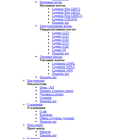
Настенные котлы
Настенные котлы
Logamax Plus GB072
Logamax Plus GB112
Logamax Plus GBH172
Logamax U032/034
Показать все
Твердотопливные котлы
Твердотопливные котлы
Logano G221
Logano S111
Logano S131
Logano S171
Logano S181
Logano SP
Показать все
Тепловые насосы
Тепловые насосы
Logatherm GWPL
Logatherm WPLS
Logatherm WPS
Показать все
Показать все
Покупателям
Покупателям
Цены / КП
Помощь в выборе товара
Доставка и оплата
Гарантия
Показать все
О компании
О компании
О нас
Контакты
Офисы и пункты доставки
Показать все
Пресс-центр
Пресс-центр
Новости
Показать все
Контакты