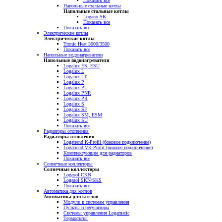
Показать все
Напольные стальные котлы
Напольные стальные котлы
Logano SK
Показать все
Показать все
Электрические котлы
Электрические котлы
Tronic Heat 3000/3500
Показать все
Напольные водонагреватели
Напольные водонагреватели
Logalux ES, ESU
Logalux L
Logalux LT
Logalux P
Logalux PL
Logalux PNR
Logalux PR
Logalux S
Logalux SF
Logalux SM, ESM
Logalux SU
Показать все
Радиаторы отопления
Радиаторы отопления
Logatrend K-Profil (боковое подключение)
Logatrend VK-Profil (нижнее подключение)
Комплектующие для радиаторов
Показать все
Солнечные коллекторы
Солнечные коллекторы
Logasol CKN
Logasol SKN/SKS
Показать все
Автоматика для котлов
Автоматика для котлов
Модули к системам управления
Пульты и регуляторы
Системы управления Logamatic
Термостаты