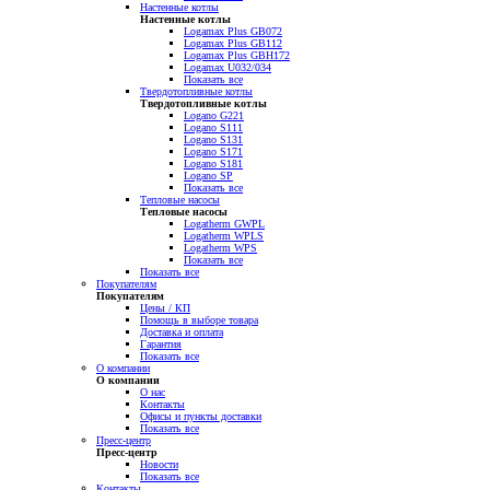
Настенные котлы
Настенные котлы
Logamax Plus GB072
Logamax Plus GB112
Logamax Plus GBH172
Logamax U032/034
Показать все
Твердотопливные котлы
Твердотопливные котлы
Logano G221
Logano S111
Logano S131
Logano S171
Logano S181
Logano SP
Показать все
Тепловые насосы
Тепловые насосы
Logatherm GWPL
Logatherm WPLS
Logatherm WPS
Показать все
Показать все
Покупателям
Покупателям
Цены / КП
Помощь в выборе товара
Доставка и оплата
Гарантия
Показать все
О компании
О компании
О нас
Контакты
Офисы и пункты доставки
Показать все
Пресс-центр
Пресс-центр
Новости
Показать все
Контакты