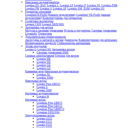
Напольные водонагреватели
Logalux ES, ESU
Logalux L
Logalux LT
Logalux P
Logalux PL
Logalux PNR
Logalux PR
Logalux S
Logalux SF
Logalux SM, ESM
Logalux SU
Радиаторы отопления
Logatrend K-Profil (боковое подключение)
Logatrend VK-Profil (нижнее
подключение)
Комплектующие для радиаторов
Солнечные коллекторы
Logasol CKN
Logasol SKN/SKS
Автоматика для котлов
Модули к системам управления
Пульты и регуляторы
Системы управления
Logamatic
Термостаты
Дополнительные принадлежности
Аксессуары и запчасти к котлам
Дымоходы
Комплектующие для котельных
Незамерзающие жидкости
Стабилизаторы напряжения
Архив продукции
Logano G
Logasol KS
Автоматика котлов
Системы управления EMS
Газовые электростанции
Горелки для котлов
Logatop DE
Logatop DZ
Logatop GE
Logatop GZ
Каминные печи
Напольные водонагреватели
Logalux SL
Logalux SMH
Напольные котлы
Logano Plus GB312
Logano S
Logano SHD
Настенные водонагреватели
Logalux H
Настенные котлы
Logamax Plus GB072
Logamax Plus GB112
Logamax Plus GBH172
Logamax U032/034
Твердотопливные котлы
Logano G221
Logano S111
Logano S131
Logano S171