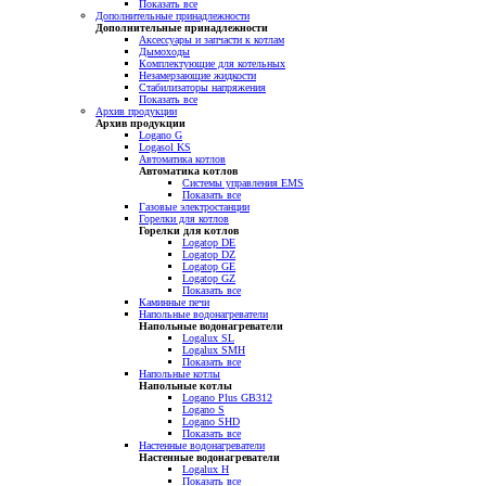
Показать все
Дополнительные принадлежности
Дополнительные принадлежности
Аксессуары и запчасти к котлам
Дымоходы
Комплектующие для котельных
Незамерзающие жидкости
Стабилизаторы напряжения
Показать все
Архив продукции
Архив продукции
Logano G
Logasol KS
Автоматика котлов
Автоматика котлов
Системы управления EMS
Показать все
Газовые электростанции
Горелки для котлов
Горелки для котлов
Logatop DE
Logatop DZ
Logatop GE
Logatop GZ
Показать все
Каминные печи
Напольные водонагреватели
Напольные водонагреватели
Logalux SL
Logalux SMH
Показать все
Напольные котлы
Напольные котлы
Logano Plus GB312
Logano S
Logano SHD
Показать все
Настенные водонагреватели
Настенные водонагреватели
Logalux H
Показать все