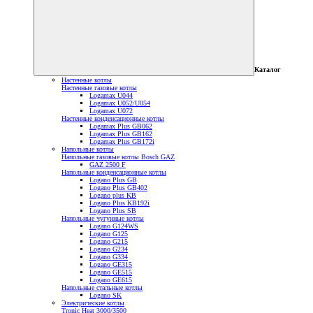
Каталог
Настенные котлы
Настенные газовые котлы
Logamax U044
Logamax U052/U054
Logamax U072
Настенные конденсационные котлы
Logamax Plus GB062
Logamax Plus GB162
Logamax Plus GB172i
Напольные котлы
Напольные газовые котлы Bosch GAZ
GAZ 2500 F
Напольные конденсационные котлы
Logano Plus GB
Logano Plus GB402
Logano plus KB
Logano Plus KB192i
Logano Plus SB
Напольные чугунные котлы
Logano G124WS
Logano G125
Logano G215
Logano G234
Logano G334
Logano GE315
Logano GE515
Logano GE615
Напольные стальные котлы
Logano SK
Электрические котлы
Tronic Heat 3000/3500