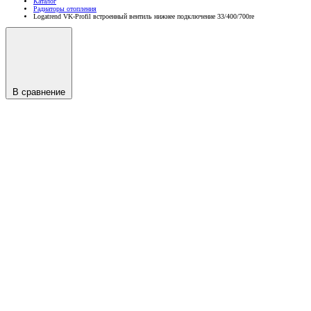
Каталог
Радиаторы отопления
Logatrend VK-Profil встроенный вентиль нижнее подключение 33/400/700re
В сравнение