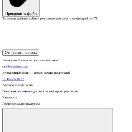
Прикрепить файл
Вы можете добавить файлы с реквизитами компании, спецификацией или ТЗ
Отправить запрос
Не отвечаем 5 минут — скидка на весь заказ!
sale@ru-buderus.com
Нужна скидка? Звони — сделаем лучшее предложение
+7 495 247-00-47
Работаем по всей России
Возможны самовывоз и доставка по всей территории России
Надежность
Профессиональная поддержка