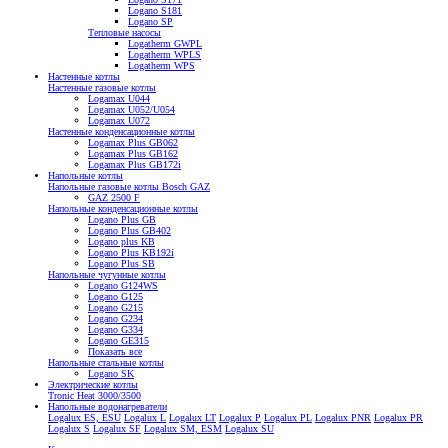
Logano S181
Logano SP
Тепловые насосы
Logatherm GWPL
Logatherm WPLS
Logatherm WPS
Настенные котлы
Настенные газовые котлы
Logamax U044
Logamax U052/U054
Logamax U072
Настенные конденсационные котлы
Logamax Plus GB062
Logamax Plus GB162
Logamax Plus GB172i
Напольные котлы
Напольные газовые котлы Bosch GAZ
GAZ 2500 F
Напольные конденсационные котлы
Logano Plus GB
Logano Plus GB402
Logano plus KB
Logano Plus KB192i
Logano Plus SB
Напольные чугунные котлы
Logano G124WS
Logano G125
Logano G215
Logano G234
Logano G334
Logano GE315
Показать все
Напольные стальные котлы
Logano SK
Электрические котлы
Tronic Heat 3000/3500
Напольные водонагреватели
Logalux ES, ESU
Logalux L
Logalux LT
Logalux P
Logalux PL
Logalux PNR
Logalux PR
Logalux S
Logalux SF
Logalux SM, ESM
Logalux SU