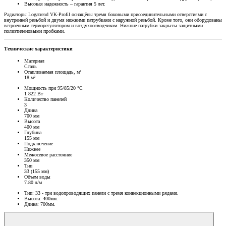
Высокая надежность – гарантия 5 лет.
Радиаторы Logatrend VK-Profil оснащёны тремя боковыми присоединительными отверстиями с
внутренней резьбой и двумя нижними патрубками с наружной резьбой. Кроме того, они оборудованы
встроенным терморегулятором и воздухоотводчиком. Нижние патрубки закрыты защитными
полиэтиленовыми пробками.
Технические характеристики
Материал
Сталь
Отапливаемая площадь, м²
18 м²
Мощность при 95/85/20 °C
1 822 Вт
Количество панелей
3
Длина
700 мм
Высота
400 мм
Глубина
155 мм
Подключение
Нижнее
Межосевое расстояние
350 мм
Тип
33 (155 мм)
Объем воды
7.80 л/м
Тип: 33 - три водопроводящих панели с тремя конвекционными рядами.
Высота: 400мм.
Длина: 700мм.