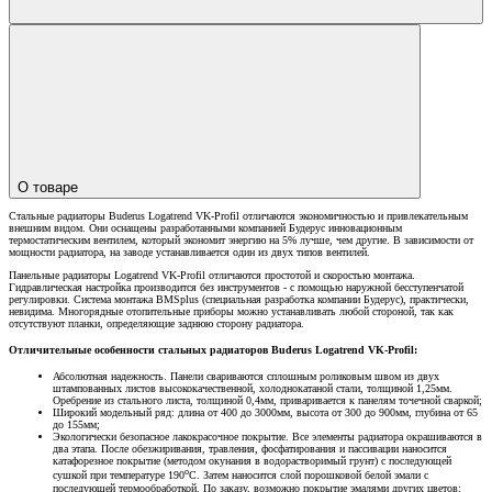
О товаре
Стальные радиаторы Buderus Logatrend VK-Profil отличаются экономичностью и привлекательным
внешним видом. Они оснащены разработанными компанией Будерус инновационным
термостатическим вентилем, который экономит энергию на 5% лучше, чем другие. В зависимости от
мощности радиатора, на заводе устанавливается один из двух типов вентилей.
Панельные радиаторы Logatrend VK-Profil отличаются простотой и скоростью монтажа.
Гидравлическая настройка производится без инструментов - с помощью наружной бесступенчатой
регулировки. Система монтажа BMSplus (специальная разработка компании Будерус), практически,
невидима. Многорядные отопительные приборы можно устанавливать любой стороной, так как
отсутствуют планки, определяющие заднюю сторону радиатора.
Отличительные особенности стальных радиаторов Buderus Logatrend VK-Profil:
Абсолютная надежность. Панели свариваются сплошным роликовым швом из двух
штампованных листов высококачественной, холоднокатаной стали, толщиной 1,25мм.
Оребрение из стального листа, толщиной 0,4мм, приваривается к панелям точечной сваркой;
Широкий модельный ряд: длина от 400 до 3000мм, высота от 300 до 900мм, глубина от 65
до 155мм;
Экологически безопасное лакокрасочное покрытие. Все элементы радиатора окрашиваются в
два этапа. После обезжиривания, травления, фосфатирования и пассивации наносится
катафорезное покрытие (методом окунания в водорастворимый грунт) с последующей
о
сушкой при температуре 190
С. Затем наносится слой порошковой белой эмали с
последующей термообработкой. По заказу, возможно покрытие эмалями других цветов;