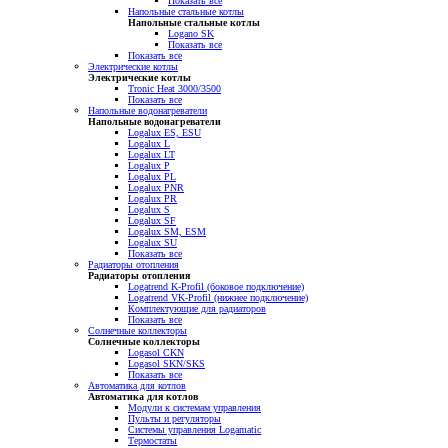
Показать все
Напольные стальные котлы
Напольные стальные котлы
Logano SK
Показать все
Показать все
Электрические котлы
Электрические котлы
Tronic Heat 3000/3500
Показать все
Напольные водонагреватели
Напольные водонагреватели
Logalux ES, ESU
Logalux L
Logalux LT
Logalux P
Logalux PL
Logalux PNR
Logalux PR
Logalux S
Logalux SF
Logalux SM, ESM
Logalux SU
Показать все
Радиаторы отопления
Радиаторы отопления
Logatrend K-Profil (боковое подключение)
Logatrend VK-Profil (нижнее подключение)
Комплектующие для радиаторов
Показать все
Солнечные коллекторы
Солнечные коллекторы
Logasol CKN
Logasol SKN/SKS
Показать все
Автоматика для котлов
Автоматика для котлов
Модули к системам управления
Пульты и регуляторы
Системы управления Logamatic
Термостаты