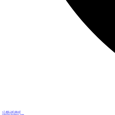
+7 495 247-00-47
sale@ru-buderus.com