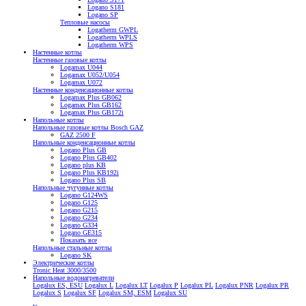
Logano S181
Logano SP
Тепловые насосы
Logatherm GWPL
Logatherm WPLS
Logatherm WPS
Настенные котлы
Настенные газовые котлы
Logamax U044
Logamax U052/U054
Logamax U072
Настенные конденсационные котлы
Logamax Plus GB062
Logamax Plus GB162
Logamax Plus GB172i
Напольные котлы
Напольные газовые котлы Bosch GAZ
GAZ 2500 F
Напольные конденсационные котлы
Logano Plus GB
Logano Plus GB402
Logano plus KB
Logano Plus KB192i
Logano Plus SB
Напольные чугунные котлы
Logano G124WS
Logano G125
Logano G215
Logano G234
Logano G334
Logano GE315
Показать все
Напольные стальные котлы
Logano SK
Электрические котлы
Tronic Heat 3000/3500
Напольные водонагреватели
Logalux ES, ESU
Logalux L
Logalux LT
Logalux P
Logalux PL
Logalux PNR
Logalux PR
Logalux S
Logalux SF
Logalux SM, ESM
Logalux SU