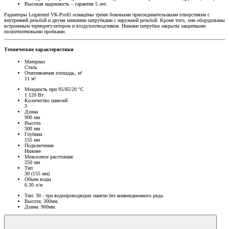
Высокая надежность – гарантия 5 лет.
Радиаторы Logatrend VK-Profil оснащёны тремя боковыми присоединительными отверстиями с
внутренней резьбой и двумя нижними патрубками с наружной резьбой. Кроме того, они оборудованы
встроенным терморегулятором и воздухоотводчиком. Нижние патрубки закрыты защитными
полиэтиленовыми пробками.
Технические характеристики
Материал
Сталь
Отапливаемая площадь, м²
11 м²
Мощность при 95/85/20 °C
1 120 Вт
Количество панелей
3
Длина
900 мм
Высота
300 мм
Глубина
155 мм
Подключение
Нижнее
Межосевое расстояние
250 мм
Тип
30 (155 мм)
Объем воды
6.30 л/м
Тип: 30 - три водопроводящих панели без конвекционного ряда.
Высота: 300мм.
Длина: 900мм.