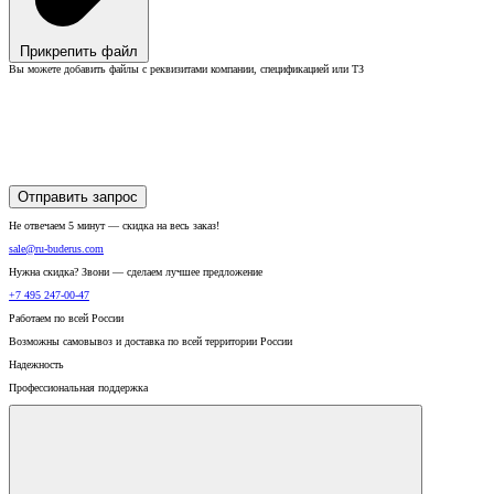
Прикрепить файл
Вы можете добавить файлы с реквизитами компании, спецификацией или ТЗ
Отправить запрос
Не отвечаем 5 минут — скидка на весь заказ!
sale@ru-buderus.com
Нужна скидка? Звони — сделаем лучшее предложение
+7 495 247-00-47
Работаем по всей России
Возможны самовывоз и доставка по всей территории России
Надежность
Профессиональная поддержка