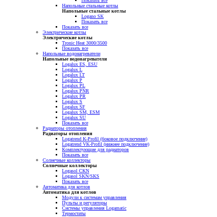
Показать все
Напольные стальные котлы
Напольные стальные котлы
Logano SK
Показать все
Показать все
Электрические котлы
Электрические котлы
Tronic Heat 3000/3500
Показать все
Напольные водонагреватели
Напольные водонагреватели
Logalux ES, ESU
Logalux L
Logalux LT
Logalux P
Logalux PL
Logalux PNR
Logalux PR
Logalux S
Logalux SF
Logalux SM, ESM
Logalux SU
Показать все
Радиаторы отопления
Радиаторы отопления
Logatrend K-Profil (боковое подключение)
Logatrend VK-Profil (нижнее подключение)
Комплектующие для радиаторов
Показать все
Солнечные коллекторы
Солнечные коллекторы
Logasol CKN
Logasol SKN/SKS
Показать все
Автоматика для котлов
Автоматика для котлов
Модули к системам управления
Пульты и регуляторы
Системы управления Logamatic
Термостаты