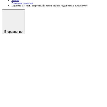
Каталог
Радиаторы отопления
Logatrend VK-Profil встроенный вентиль нижнее подключение 30/300/900re
В сравнение