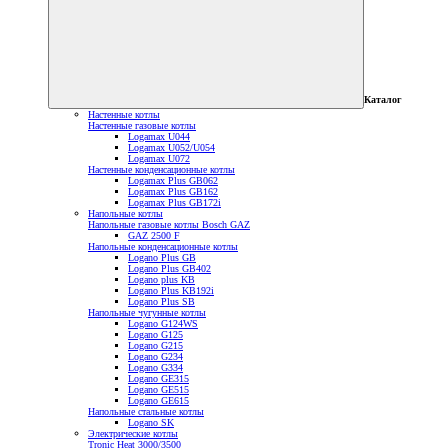
Каталог
Настенные котлы
Настенные газовые котлы
Logamax U044
Logamax U052/U054
Logamax U072
Настенные конденсационные котлы
Logamax Plus GB062
Logamax Plus GB162
Logamax Plus GB172i
Напольные котлы
Напольные газовые котлы Bosch GAZ
GAZ 2500 F
Напольные конденсационные котлы
Logano Plus GB
Logano Plus GB402
Logano plus KB
Logano Plus KB192i
Logano Plus SB
Напольные чугунные котлы
Logano G124WS
Logano G125
Logano G215
Logano G234
Logano G334
Logano GE315
Logano GE515
Logano GE615
Напольные стальные котлы
Logano SK
Электрические котлы
Tronic Heat 3000/3500