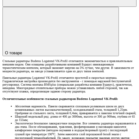
О товаре
Стальные радиаторы Buderus Logatrend VK-Profil отличаются экономичностью и привлекательным
внешним видом. Они оснащены разработанными компанией Будерус инновационным
термостатическим вентилем, который экономит энергию на 5% лучше, чем другие. В зависимости от
мощности радиатора, на заводе устанавливается один из двух типов вентилей.
Панельные радиаторы Logatrend VK-Profil отличаются простотой и скоростью монтажа.
Гидравлическая настройка производится без инструментов - с помощью наружной бесступенчатой
регулировки. Система монтажа BMSplus (специальная разработка компании Будерус), практически,
невидима. Многорядные отопительные приборы можно устанавливать любой стороной, так как
отсутствуют планки, определяющие заднюю сторону радиатора.
Отличительные особенности стальных радиаторов Buderus Logatrend VK-Profil:
Абсолютная надежность. Панели свариваются сплошным роликовым швом из двух
штампованных листов высококачественной, холоднокатаной стали, толщиной 1,25мм.
Оребрение из стального листа, толщиной 0,4мм, приваривается к панелям точечной сваркой;
Широкий модельный ряд: длина от 400 до 3000мм, высота от 300 до 900мм, глубина от 65
до 155мм;
Экологически безопасное лакокрасочное покрытие. Все элементы радиатора окрашиваются в
два этапа. После обезжиривания, травления, фосфатирования и пассивации наносится
катафорезное покрытие (методом окунания в водорастворимый грунт) с последующей
о
сушкой при температуре 190
С. Затем наносится слой порошковой белой эмали с
последующей термообработкой. По заказу, возможно покрытие эмалями других цветов;