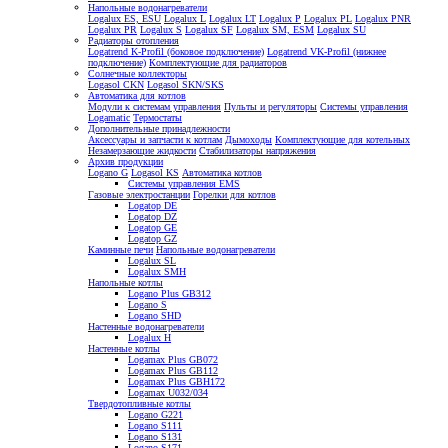
Напольные водонагреватели
Logalux ES, ESU
Logalux L
Logalux LT
Logalux P
Logalux PL
Logalux PNR
Logalux PR
Logalux S
Logalux SF
Logalux SM, ESM
Logalux SU
Радиаторы отопления
Logatrend K-Profil (боковое подключение)
Logatrend VK-Profil (нижнее
подключение)
Комплектующие для радиаторов
Солнечные коллекторы
Logasol CKN
Logasol SKN/SKS
Автоматика для котлов
Модули к системам управления
Пульты и регуляторы
Системы управления
Logamatic
Термостаты
Дополнительные принадлежности
Аксессуары и запчасти к котлам
Дымоходы
Комплектующие для котельных
Незамерзающие жидкости
Стабилизаторы напряжения
Архив продукции
Logano G
Logasol KS
Автоматика котлов
Системы управления EMS
Газовые электростанции
Горелки для котлов
Logatop DE
Logatop DZ
Logatop GE
Logatop GZ
Каминные печи
Напольные водонагреватели
Logalux SL
Logalux SMH
Напольные котлы
Logano Plus GB312
Logano S
Logano SHD
Настенные водонагреватели
Logalux H
Настенные котлы
Logamax Plus GB072
Logamax Plus GB112
Logamax Plus GBH172
Logamax U032/034
Твердотопливные котлы
Logano G221
Logano S111
Logano S131
Logano S171