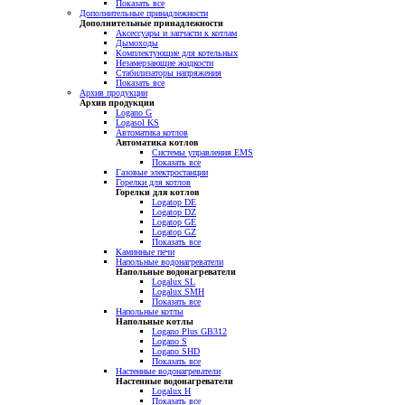
Показать все
Дополнительные принадлежности
Дополнительные принадлежности
Аксессуары и запчасти к котлам
Дымоходы
Комплектующие для котельных
Незамерзающие жидкости
Стабилизаторы напряжения
Показать все
Архив продукции
Архив продукции
Logano G
Logasol KS
Автоматика котлов
Автоматика котлов
Системы управления EMS
Показать все
Газовые электростанции
Горелки для котлов
Горелки для котлов
Logatop DE
Logatop DZ
Logatop GE
Logatop GZ
Показать все
Каминные печи
Напольные водонагреватели
Напольные водонагреватели
Logalux SL
Logalux SMH
Показать все
Напольные котлы
Напольные котлы
Logano Plus GB312
Logano S
Logano SHD
Показать все
Настенные водонагреватели
Настенные водонагреватели
Logalux H
Показать все