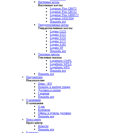
Настенные котлы
Настенные котлы
Logamax Plus GB072
Logamax Plus GB112
Logamax Plus GBH172
Logamax U032/034
Показать все
Твердотопливные котлы
Твердотопливные котлы
Logano G221
Logano S111
Logano S131
Logano S171
Logano S181
Logano SP
Показать все
Тепловые насосы
Тепловые насосы
Logatherm GWPL
Logatherm WPLS
Logatherm WPS
Показать все
Показать все
Покупателям
Покупателям
Цены / КП
Помощь в выборе товара
Доставка и оплата
Гарантия
Показать все
О компании
О компании
О нас
Контакты
Офисы и пункты доставки
Показать все
Пресс-центр
Пресс-центр
Новости
Показать все
Контакты