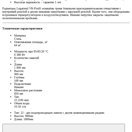
Высокая надежность – гарантия 5 лет.
Радиаторы Logatrend VK-Profil оснащёны тремя боковыми присоединительными отверстиями с
внутренней резьбой и двумя нижними патрубками с наружной резьбой. Кроме того, они оборудованы
встроенным терморегулятором и воздухоотводчиком. Нижние патрубки закрыты защитными
полиэтиленовыми пробками.
Технические характеристики
Материал
Сталь
Отапливаемая площадь, м²
64 м²
Мощность при 95/85/20 °C
6 386 Вт
Количество панелей
2
Длина
1 800 мм
Высота
900 мм
Глубина
100 мм
Подключение
Нижнее
Межосевое расстояние
850 мм
Тип
22 (100 мм)
Объем воды
10.50 л/м
Тип: 22 - две водопроводящих панели с двумя конвекционными рядами.
Высота: 900мм.
Длина: 1800мм.