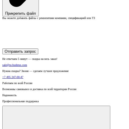
Прикрепить файл
Вы можете добавить файлы с реквизитами компании, спецификацией или ТЗ
Отправить запрос
Не отвечаем 5 минут — скидка на весь заказ!
sale@ru-buderus.com
Нужна скидка? Звони — сделаем лучшее предложение
+7 495 247-00-47
Работаем по всей России
Возможны самовывоз и доставка по всей территории России
Надежность
Профессиональная поддержка