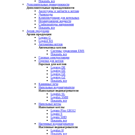
Показать все
Дополнительные принадлежности
Дополнительные принадлежности
Аксессуары и запчасти к котлам
Дымоходы
Комплектующие для котельных
Незамерзающие жидкости
Стабилизаторы напряжения
Показать все
Архив продукции
Архив продукции
Logano G
Logasol KS
Автоматика котлов
Автоматика котлов
Системы управления EMS
Показать все
Газовые электростанции
Горелки для котлов
Горелки для котлов
Logatop DE
Logatop DZ
Logatop GE
Logatop GZ
Показать все
Каминные печи
Напольные водонагреватели
Напольные водонагреватели
Logalux SL
Logalux SMH
Показать все
Напольные котлы
Напольные котлы
Logano Plus GB312
Logano S
Logano SHD
Показать все
Настенные водонагреватели
Настенные водонагреватели
Logalux H
Показать все