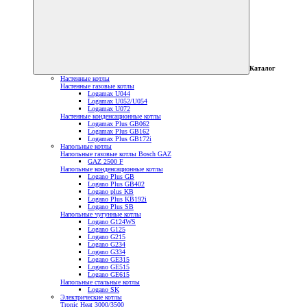
Каталог
Настенные котлы
Настенные газовые котлы
Logamax U044
Logamax U052/U054
Logamax U072
Настенные конденсационные котлы
Logamax Plus GB062
Logamax Plus GB162
Logamax Plus GB172i
Напольные котлы
Напольные газовые котлы Bosch GAZ
GAZ 2500 F
Напольные конденсационные котлы
Logano Plus GB
Logano Plus GB402
Logano plus KB
Logano Plus KB192i
Logano Plus SB
Напольные чугунные котлы
Logano G124WS
Logano G125
Logano G215
Logano G234
Logano G334
Logano GE315
Logano GE515
Logano GE615
Напольные стальные котлы
Logano SK
Электрические котлы
Tronic Heat 3000/3500