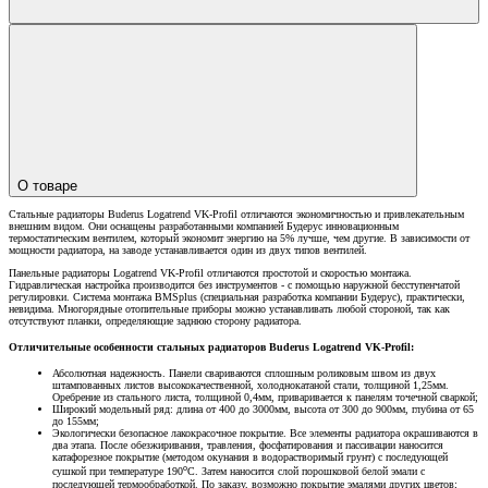
О товаре
Стальные радиаторы Buderus Logatrend VK-Profil отличаются экономичностью и привлекательным
внешним видом. Они оснащены разработанными компанией Будерус инновационным
термостатическим вентилем, который экономит энергию на 5% лучше, чем другие. В зависимости от
мощности радиатора, на заводе устанавливается один из двух типов вентилей.
Панельные радиаторы Logatrend VK-Profil отличаются простотой и скоростью монтажа.
Гидравлическая настройка производится без инструментов - с помощью наружной бесступенчатой
регулировки. Система монтажа BMSplus (специальная разработка компании Будерус), практически,
невидима. Многорядные отопительные приборы можно устанавливать любой стороной, так как
отсутствуют планки, определяющие заднюю сторону радиатора.
Отличительные особенности стальных радиаторов Buderus Logatrend VK-Profil:
Абсолютная надежность. Панели свариваются сплошным роликовым швом из двух
штампованных листов высококачественной, холоднокатаной стали, толщиной 1,25мм.
Оребрение из стального листа, толщиной 0,4мм, приваривается к панелям точечной сваркой;
Широкий модельный ряд: длина от 400 до 3000мм, высота от 300 до 900мм, глубина от 65
до 155мм;
Экологически безопасное лакокрасочное покрытие. Все элементы радиатора окрашиваются в
два этапа. После обезжиривания, травления, фосфатирования и пассивации наносится
катафорезное покрытие (методом окунания в водорастворимый грунт) с последующей
о
сушкой при температуре 190
С. Затем наносится слой порошковой белой эмали с
последующей термообработкой. По заказу, возможно покрытие эмалями других цветов;