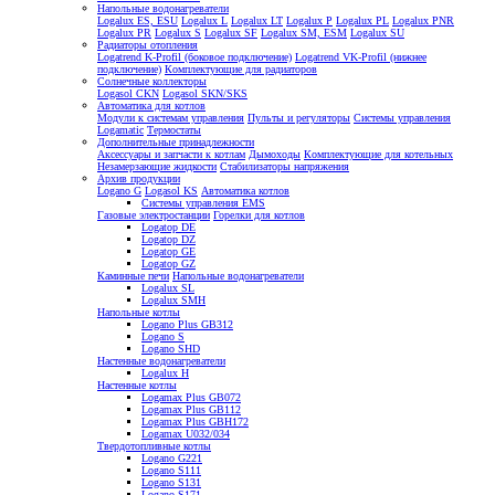
Напольные водонагреватели
Logalux ES, ESU
Logalux L
Logalux LT
Logalux P
Logalux PL
Logalux PNR
Logalux PR
Logalux S
Logalux SF
Logalux SM, ESM
Logalux SU
Радиаторы отопления
Logatrend K-Profil (боковое подключение)
Logatrend VK-Profil (нижнее
подключение)
Комплектующие для радиаторов
Солнечные коллекторы
Logasol CKN
Logasol SKN/SKS
Автоматика для котлов
Модули к системам управления
Пульты и регуляторы
Системы управления
Logamatic
Термостаты
Дополнительные принадлежности
Аксессуары и запчасти к котлам
Дымоходы
Комплектующие для котельных
Незамерзающие жидкости
Стабилизаторы напряжения
Архив продукции
Logano G
Logasol KS
Автоматика котлов
Системы управления EMS
Газовые электростанции
Горелки для котлов
Logatop DE
Logatop DZ
Logatop GE
Logatop GZ
Каминные печи
Напольные водонагреватели
Logalux SL
Logalux SMH
Напольные котлы
Logano Plus GB312
Logano S
Logano SHD
Настенные водонагреватели
Logalux H
Настенные котлы
Logamax Plus GB072
Logamax Plus GB112
Logamax Plus GBH172
Logamax U032/034
Твердотопливные котлы
Logano G221
Logano S111
Logano S131
Logano S171