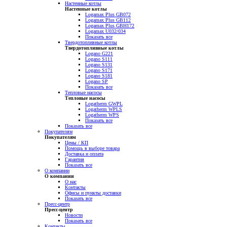
Настенные котлы
Настенные котлы
Logamax Plus GB072
Logamax Plus GB112
Logamax Plus GBH172
Logamax U032/034
Показать все
Твердотопливные котлы
Твердотопливные котлы
Logano G221
Logano S111
Logano S131
Logano S171
Logano S181
Logano SP
Показать все
Тепловые насосы
Тепловые насосы
Logatherm GWPL
Logatherm WPLS
Logatherm WPS
Показать все
Показать все
Покупателям
Покупателям
Цены / КП
Помощь в выборе товара
Доставка и оплата
Гарантия
Показать все
О компании
О компании
О нас
Контакты
Офисы и пункты доставки
Показать все
Пресс-центр
Пресс-центр
Новости
Показать все
Контакты