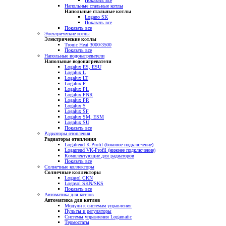
Показать все
Напольные стальные котлы
Напольные стальные котлы
Logano SK
Показать все
Показать все
Электрические котлы
Электрические котлы
Tronic Heat 3000/3500
Показать все
Напольные водонагреватели
Напольные водонагреватели
Logalux ES, ESU
Logalux L
Logalux LT
Logalux P
Logalux PL
Logalux PNR
Logalux PR
Logalux S
Logalux SF
Logalux SM, ESM
Logalux SU
Показать все
Радиаторы отопления
Радиаторы отопления
Logatrend K-Profil (боковое подключение)
Logatrend VK-Profil (нижнее подключение)
Комплектующие для радиаторов
Показать все
Солнечные коллекторы
Солнечные коллекторы
Logasol CKN
Logasol SKN/SKS
Показать все
Автоматика для котлов
Автоматика для котлов
Модули к системам управления
Пульты и регуляторы
Системы управления Logamatic
Термостаты