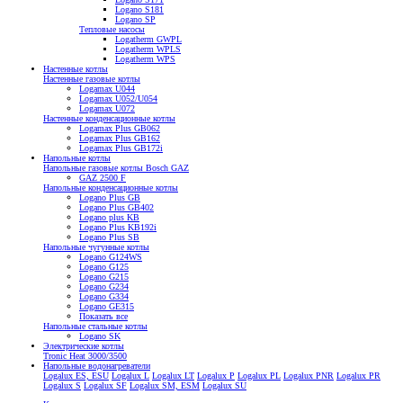
Logano S181
Logano SP
Тепловые насосы
Logatherm GWPL
Logatherm WPLS
Logatherm WPS
Настенные котлы
Настенные газовые котлы
Logamax U044
Logamax U052/U054
Logamax U072
Настенные конденсационные котлы
Logamax Plus GB062
Logamax Plus GB162
Logamax Plus GB172i
Напольные котлы
Напольные газовые котлы Bosch GAZ
GAZ 2500 F
Напольные конденсационные котлы
Logano Plus GB
Logano Plus GB402
Logano plus KB
Logano Plus KB192i
Logano Plus SB
Напольные чугунные котлы
Logano G124WS
Logano G125
Logano G215
Logano G234
Logano G334
Logano GE315
Показать все
Напольные стальные котлы
Logano SK
Электрические котлы
Tronic Heat 3000/3500
Напольные водонагреватели
Logalux ES, ESU
Logalux L
Logalux LT
Logalux P
Logalux PL
Logalux PNR
Logalux PR
Logalux S
Logalux SF
Logalux SM, ESM
Logalux SU