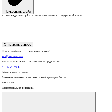
Прикрепить файл
Вы можете добавить файлы с реквизитами компании, спецификацией или ТЗ
Отправить запрос
Не отвечаем 5 минут — скидка на весь заказ!
sale@ru-buderus.com
Нужна скидка? Звони — сделаем лучшее предложение
+7 495 247-00-47
Работаем по всей России
Возможны самовывоз и доставка по всей территории России
Надежность
Профессиональная поддержка