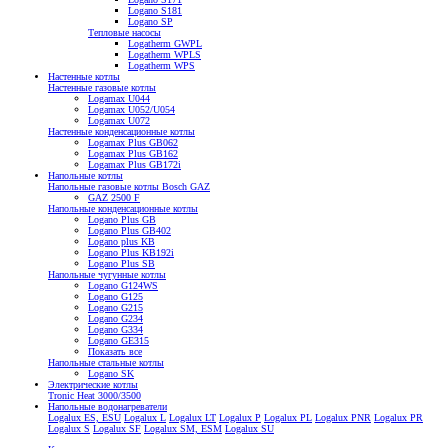
Logano S181
Logano SP
Тепловые насосы
Logatherm GWPL
Logatherm WPLS
Logatherm WPS
Настенные котлы
Настенные газовые котлы
Logamax U044
Logamax U052/U054
Logamax U072
Настенные конденсационные котлы
Logamax Plus GB062
Logamax Plus GB162
Logamax Plus GB172i
Напольные котлы
Напольные газовые котлы Bosch GAZ
GAZ 2500 F
Напольные конденсационные котлы
Logano Plus GB
Logano Plus GB402
Logano plus KB
Logano Plus KB192i
Logano Plus SB
Напольные чугунные котлы
Logano G124WS
Logano G125
Logano G215
Logano G234
Logano G334
Logano GE315
Показать все
Напольные стальные котлы
Logano SK
Электрические котлы
Tronic Heat 3000/3500
Напольные водонагреватели
Logalux ES, ESU
Logalux L
Logalux LT
Logalux P
Logalux PL
Logalux PNR
Logalux PR
Logalux S
Logalux SF
Logalux SM, ESM
Logalux SU