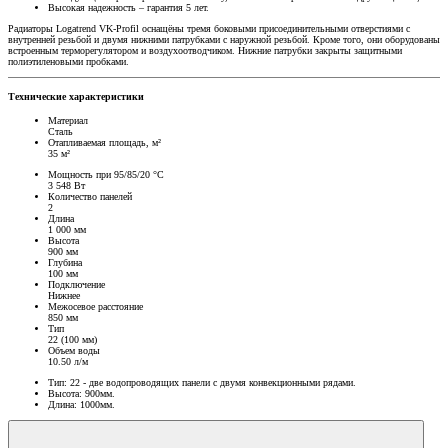
Высокая надежность – гарантия 5 лет.
Радиаторы Logatrend VK-Profil оснащёны тремя боковыми присоединительными отверстиями с
внутренней резьбой и двумя нижними патрубками с наружной резьбой. Кроме того, они оборудованы
встроенным терморегулятором и воздухоотводчиком. Нижние патрубки закрыты защитными
полиэтиленовыми пробками.
Технические характеристики
Материал
Сталь
Отапливаемая площадь, м²
35 м²
Мощность при 95/85/20 °C
3 548 Вт
Количество панелей
2
Длина
1 000 мм
Высота
900 мм
Глубина
100 мм
Подключение
Нижнее
Межосевое расстояние
850 мм
Тип
22 (100 мм)
Объем воды
10.50 л/м
Тип: 22 - две водопроводящих панели с двумя конвекционными рядами.
Высота: 900мм.
Длина: 1000мм.