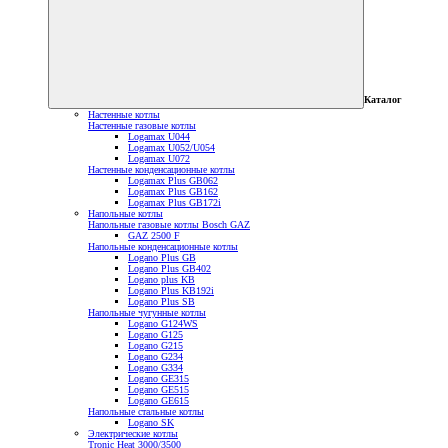
Каталог
Настенные котлы
Настенные газовые котлы
Logamax U044
Logamax U052/U054
Logamax U072
Настенные конденсационные котлы
Logamax Plus GB062
Logamax Plus GB162
Logamax Plus GB172i
Напольные котлы
Напольные газовые котлы Bosch GAZ
GAZ 2500 F
Напольные конденсационные котлы
Logano Plus GB
Logano Plus GB402
Logano plus KB
Logano Plus KB192i
Logano Plus SB
Напольные чугунные котлы
Logano G124WS
Logano G125
Logano G215
Logano G234
Logano G334
Logano GE315
Logano GE515
Logano GE615
Напольные стальные котлы
Logano SK
Электрические котлы
Tronic Heat 3000/3500