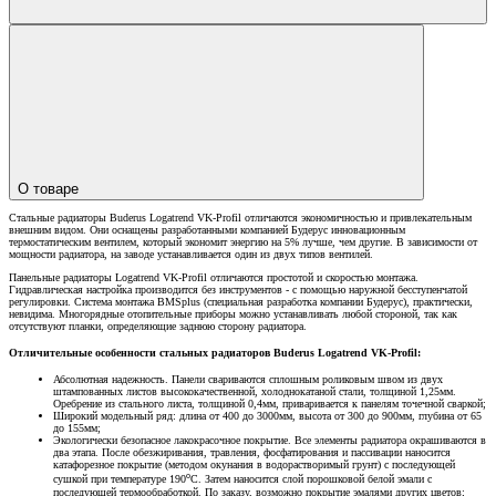
О товаре
Стальные радиаторы Buderus Logatrend VK-Profil отличаются экономичностью и привлекательным
внешним видом. Они оснащены разработанными компанией Будерус инновационным
термостатическим вентилем, который экономит энергию на 5% лучше, чем другие. В зависимости от
мощности радиатора, на заводе устанавливается один из двух типов вентилей.
Панельные радиаторы Logatrend VK-Profil отличаются простотой и скоростью монтажа.
Гидравлическая настройка производится без инструментов - с помощью наружной бесступенчатой
регулировки. Система монтажа BMSplus (специальная разработка компании Будерус), практически,
невидима. Многорядные отопительные приборы можно устанавливать любой стороной, так как
отсутствуют планки, определяющие заднюю сторону радиатора.
Отличительные особенности стальных радиаторов Buderus Logatrend VK-Profil:
Абсолютная надежность. Панели свариваются сплошным роликовым швом из двух
штампованных листов высококачественной, холоднокатаной стали, толщиной 1,25мм.
Оребрение из стального листа, толщиной 0,4мм, приваривается к панелям точечной сваркой;
Широкий модельный ряд: длина от 400 до 3000мм, высота от 300 до 900мм, глубина от 65
до 155мм;
Экологически безопасное лакокрасочное покрытие. Все элементы радиатора окрашиваются в
два этапа. После обезжиривания, травления, фосфатирования и пассивации наносится
катафорезное покрытие (методом окунания в водорастворимый грунт) с последующей
о
сушкой при температуре 190
С. Затем наносится слой порошковой белой эмали с
последующей термообработкой. По заказу, возможно покрытие эмалями других цветов;