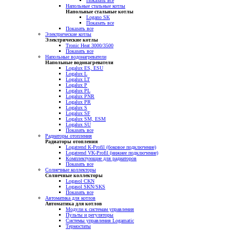
Показать все
Напольные стальные котлы
Напольные стальные котлы
Logano SK
Показать все
Показать все
Электрические котлы
Электрические котлы
Tronic Heat 3000/3500
Показать все
Напольные водонагреватели
Напольные водонагреватели
Logalux ES, ESU
Logalux L
Logalux LT
Logalux P
Logalux PL
Logalux PNR
Logalux PR
Logalux S
Logalux SF
Logalux SM, ESM
Logalux SU
Показать все
Радиаторы отопления
Радиаторы отопления
Logatrend K-Profil (боковое подключение)
Logatrend VK-Profil (нижнее подключение)
Комплектующие для радиаторов
Показать все
Солнечные коллекторы
Солнечные коллекторы
Logasol CKN
Logasol SKN/SKS
Показать все
Автоматика для котлов
Автоматика для котлов
Модули к системам управления
Пульты и регуляторы
Системы управления Logamatic
Термостаты