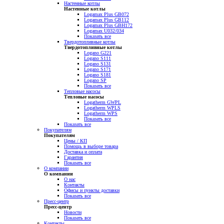
Настенные котлы
Настенные котлы
Logamax Plus GB072
Logamax Plus GB112
Logamax Plus GBH172
Logamax U032/034
Показать все
Твердотопливные котлы
Твердотопливные котлы
Logano G221
Logano S111
Logano S131
Logano S171
Logano S181
Logano SP
Показать все
Тепловые насосы
Тепловые насосы
Logatherm GWPL
Logatherm WPLS
Logatherm WPS
Показать все
Показать все
Покупателям
Покупателям
Цены / КП
Помощь в выборе товара
Доставка и оплата
Гарантия
Показать все
О компании
О компании
О нас
Контакты
Офисы и пункты доставки
Показать все
Пресс-центр
Пресс-центр
Новости
Показать все
Контакты