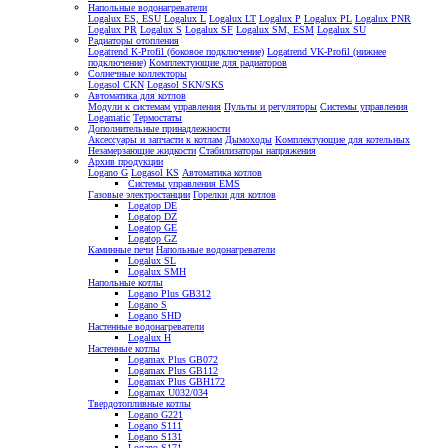
Напольные водонагреватели
Logalux ES, ESU
Logalux L
Logalux LT
Logalux P
Logalux PL
Logalux PNR
Logalux PR
Logalux S
Logalux SF
Logalux SM, ESM
Logalux SU
Радиаторы отопления
Logatrend K-Profil (боковое подключение)
Logatrend VK-Profil (нижнее
подключение)
Комплектующие для радиаторов
Солнечные коллекторы
Logasol CKN
Logasol SKN/SKS
Автоматика для котлов
Модули к системам управления
Пульты и регуляторы
Системы управления
Logamatic
Термостаты
Дополнительные принадлежности
Аксессуары и запчасти к котлам
Дымоходы
Комплектующие для котельных
Незамерзающие жидкости
Стабилизаторы напряжения
Архив продукции
Logano G
Logasol KS
Автоматика котлов
Системы управления EMS
Газовые электростанции
Горелки для котлов
Logatop DE
Logatop DZ
Logatop GE
Logatop GZ
Каминные печи
Напольные водонагреватели
Logalux SL
Logalux SMH
Напольные котлы
Logano Plus GB312
Logano S
Logano SHD
Настенные водонагреватели
Logalux H
Настенные котлы
Logamax Plus GB072
Logamax Plus GB112
Logamax Plus GBH172
Logamax U032/034
Твердотопливные котлы
Logano G221
Logano S111
Logano S131
Logano S171