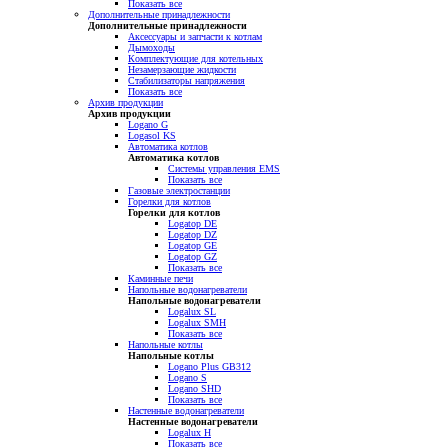
Показать все
Дополнительные принадлежности
Дополнительные принадлежности
Аксессуары и запчасти к котлам
Дымоходы
Комплектующие для котельных
Незамерзающие жидкости
Стабилизаторы напряжения
Показать все
Архив продукции
Архив продукции
Logano G
Logasol KS
Автоматика котлов
Автоматика котлов
Системы управления EMS
Показать все
Газовые электростанции
Горелки для котлов
Горелки для котлов
Logatop DE
Logatop DZ
Logatop GE
Logatop GZ
Показать все
Каминные печи
Напольные водонагреватели
Напольные водонагреватели
Logalux SL
Logalux SMH
Показать все
Напольные котлы
Напольные котлы
Logano Plus GB312
Logano S
Logano SHD
Показать все
Настенные водонагреватели
Настенные водонагреватели
Logalux H
Показать все