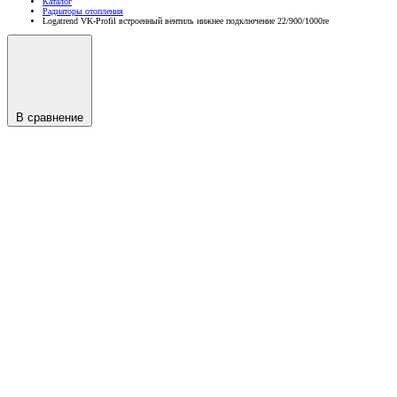
Каталог
Радиаторы отопления
Logatrend VK-Profil встроенный вентиль нижнее подключение 22/900/1000re
В сравнение