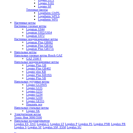
Logano S181
Logano SP
Тепловые насосы
Logatherm GWPL
Logatherm WPLS
Logatherm WPS
Настенные котлы
Настенные газовые котлы
Logamax U044
Logamax U052/U054
Logamax U072
Настенные конденсационные котлы
Logamax Plus GB062
Logamax Plus GB162
Logamax Plus GB172i
Напольные котлы
Напольные газовые котлы Bosch GAZ
GAZ 2500 F
Напольные конденсационные котлы
Logano Plus GB
Logano Plus GB402
Logano plus KB
Logano Plus KB192i
Logano Plus SB
Напольные чугунные котлы
Logano G124WS
Logano G125
Logano G215
Logano G234
Logano G334
Logano GE315
Показать все
Напольные стальные котлы
Logano SK
Электрические котлы
Tronic Heat 3000/3500
Напольные водонагреватели
Logalux ES, ESU
Logalux L
Logalux LT
Logalux P
Logalux PL
Logalux PNR
Logalux PR
Logalux S
Logalux SF
Logalux SM, ESM
Logalux SU