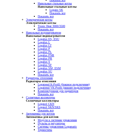
Показать все
Напольные стальные котлы
Напольные стальные котлы
Logano SK
Показать все
Показать все
Электрические котлы
Электрические котлы
Tronic Heat 3000/3500
Показать все
Напольные водонагреватели
Напольные водонагреватели
Logalux ES, ESU
Logalux L
Logalux LT
Logalux P
Logalux PL
Logalux PNR
Logalux PR
Logalux S
Logalux SF
Logalux SM, ESM
Logalux SU
Показать все
Радиаторы отопления
Радиаторы отопления
Logatrend K-Profil (боковое подключение)
Logatrend VK-Profil (нижнее подключение)
Комплектующие для радиаторов
Показать все
Солнечные коллекторы
Солнечные коллекторы
Logasol CKN
Logasol SKN/SKS
Показать все
Автоматика для котлов
Автоматика для котлов
Модули к системам управления
Пульты и регуляторы
Системы управления Logamatic
Термостаты