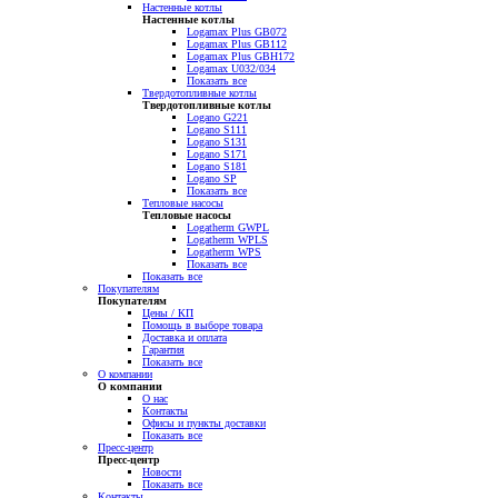
Настенные котлы
Настенные котлы
Logamax Plus GB072
Logamax Plus GB112
Logamax Plus GBH172
Logamax U032/034
Показать все
Твердотопливные котлы
Твердотопливные котлы
Logano G221
Logano S111
Logano S131
Logano S171
Logano S181
Logano SP
Показать все
Тепловые насосы
Тепловые насосы
Logatherm GWPL
Logatherm WPLS
Logatherm WPS
Показать все
Показать все
Покупателям
Покупателям
Цены / КП
Помощь в выборе товара
Доставка и оплата
Гарантия
Показать все
О компании
О компании
О нас
Контакты
Офисы и пункты доставки
Показать все
Пресс-центр
Пресс-центр
Новости
Показать все
Контакты