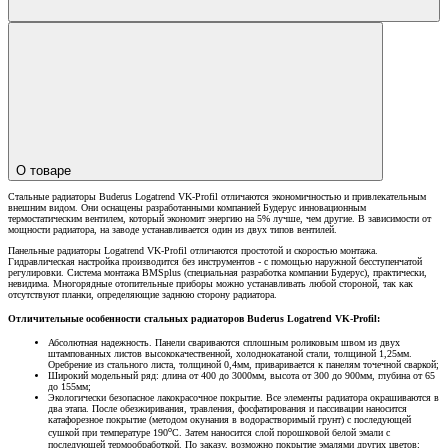
О товаре
Стальные радиаторы Buderus Logatrend VK-Profil отличаются экономичностью и привлекательным
внешним видом. Они оснащены разработанными компанией Будерус инновационным
термостатическим вентилем, который экономит энергию на 5% лучше, чем другие. В зависимости от
мощности радиатора, на заводе устанавливается один из двух типов вентилей.
Панельные радиаторы Logatrend VK-Profil отличаются простотой и скоростью монтажа.
Гидравлическая настройка производится без инструментов - с помощью наружной бесступенчатой
регулировки. Система монтажа BMSplus (специальная разработка компании Будерус), практически,
невидима. Многорядные отопительные приборы можно устанавливать любой стороной, так как
отсутствуют планки, определяющие заднюю сторону радиатора.
Отличительные особенности стальных радиаторов Buderus Logatrend VK-Profil:
Абсолютная надежность. Панели свариваются сплошным роликовым швом из двух
штампованных листов высококачественной, холоднокатаной стали, толщиной 1,25мм.
Оребрение из стального листа, толщиной 0,4мм, приваривается к панелям точечной сваркой;
Широкий модельный ряд: длина от 400 до 3000мм, высота от 300 до 900мм, глубина от 65
до 155мм;
Экологически безопасное лакокрасочное покрытие. Все элементы радиатора окрашиваются в
два этапа. После обезжиривания, травления, фосфатирования и пассивации наносится
катафорезное покрытие (методом окунания в водорастворимый грунт) с последующей
о
сушкой при температуре 190
С. Затем наносится слой порошковой белой эмали с
последующей термообработкой. По заказу, возможно покрытие эмалями других цветов;