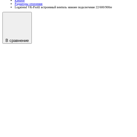
Каталог
Радиаторы отопления
Logatrend VK-Profil встроенный вентиль нижнее подключение 22/600/900re
В сравнение