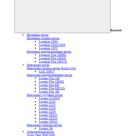
Каталог
Настенные котлы
Настенные газовые котлы
Logamax U044
Logamax U052/U054
Logamax U072
Настенные конденсационные котлы
Logamax Plus GB062
Logamax Plus GB162
Logamax Plus GB172i
Напольные котлы
Напольные газовые котлы Bosch GAZ
GAZ 2500 F
Напольные конденсационные котлы
Logano Plus GB
Logano Plus GB402
Logano plus KB
Logano Plus KB192i
Logano Plus SB
Напольные чугунные котлы
Logano G124WS
Logano G125
Logano G215
Logano G234
Logano G334
Logano GE315
Logano GE515
Logano GE615
Напольные стальные котлы
Logano SK
Электрические котлы
Tronic Heat 3000/3500