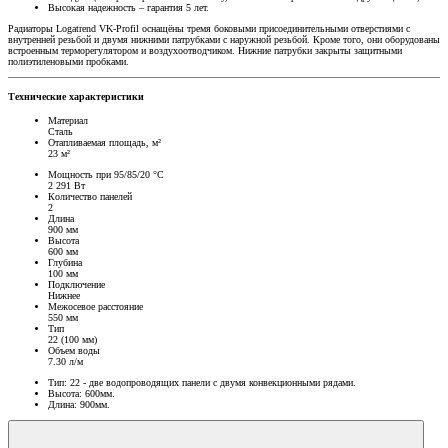
Высокая надежность – гарантия 5 лет.
Радиаторы Logatrend VK-Profil оснащёны тремя боковыми присоединительными отверстиями с
внутренней резьбой и двумя нижними патрубками с наружной резьбой. Кроме того, они оборудованы
встроенным терморегулятором и воздухоотводчиком. Нижние патрубки закрыты защитными
полиэтиленовыми пробками.
Технические характеристики
Материал
Сталь
Отапливаемая площадь, м²
23 м²
Мощность при 95/85/20 °C
2 291 Вт
Количество панелей
2
Длина
900 мм
Высота
600 мм
Глубина
100 мм
Подключение
Нижнее
Межосевое расстояние
550 мм
Тип
22 (100 мм)
Объем воды
7.30 л/м
Тип: 22 - две водопроводящих панели с двумя конвекционными рядами.
Высота: 600мм.
Длина: 900мм.