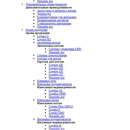
Показать все
Дополнительные принадлежности
Дополнительные принадлежности
Аксессуары и запчасти к котлам
Дымоходы
Комплектующие для котельных
Незамерзающие жидкости
Стабилизаторы напряжения
Показать все
Архив продукции
Архив продукции
Logano G
Logasol KS
Автоматика котлов
Автоматика котлов
Системы управления EMS
Показать все
Газовые электростанции
Горелки для котлов
Горелки для котлов
Logatop DE
Logatop DZ
Logatop GE
Logatop GZ
Показать все
Каминные печи
Напольные водонагреватели
Напольные водонагреватели
Logalux SL
Logalux SMH
Показать все
Напольные котлы
Напольные котлы
Logano Plus GB312
Logano S
Logano SHD
Показать все
Настенные водонагреватели
Настенные водонагреватели
Logalux H
Показать все