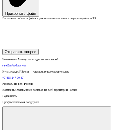
Прикрепить файл
Вы можете добавить файлы с реквизитами компании, спецификацией или ТЗ
Отправить запрос
Не отвечаем 5 минут — скидка на весь заказ!
sale@ru-buderus.com
Нужна скидка? Звони — сделаем лучшее предложение
+7 495 247-00-47
Работаем по всей России
Возможны самовывоз и доставка по всей территории России
Надежность
Профессиональная поддержка