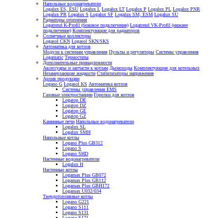
Напольные водонагреватели
Logalux ES, ESU
Logalux L
Logalux LT
Logalux P
Logalux PL
Logalux PNR
Logalux PR
Logalux S
Logalux SF
Logalux SM, ESM
Logalux SU
Радиаторы отопления
Logatrend K-Profil (боковое подключение)
Logatrend VK-Profil (нижнее
подключение)
Комплектующие для радиаторов
Солнечные коллекторы
Logasol CKN
Logasol SKN/SKS
Автоматика для котлов
Модули к системам управления
Пульты и регуляторы
Системы управления
Logamatic
Термостаты
Дополнительные принадлежности
Аксессуары и запчасти к котлам
Дымоходы
Комплектующие для котельных
Незамерзающие жидкости
Стабилизаторы напряжения
Архив продукции
Logano G
Logasol KS
Автоматика котлов
Системы управления EMS
Газовые электростанции
Горелки для котлов
Logatop DE
Logatop DZ
Logatop GE
Logatop GZ
Каминные печи
Напольные водонагреватели
Logalux SL
Logalux SMH
Напольные котлы
Logano Plus GB312
Logano S
Logano SHD
Настенные водонагреватели
Logalux H
Настенные котлы
Logamax Plus GB072
Logamax Plus GB112
Logamax Plus GBH172
Logamax U032/034
Твердотопливные котлы
Logano G221
Logano S111
Logano S131
Logano S171