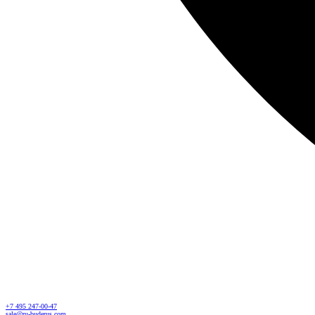
+7 495 247-00-47
sale@ru-buderus.com