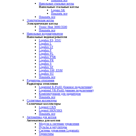
Показать все
Напольные стальные котлы
Напольные стальные котлы
Logano SK
Показать все
Показать все
Электрические котлы
Электрические котлы
Tronic Heat 3000/3500
Показать все
Напольные водонагреватели
Напольные водонагреватели
Logalux ES, ESU
Logalux L
Logalux LT
Logalux P
Logalux PL
Logalux PNR
Logalux PR
Logalux S
Logalux SF
Logalux SM, ESM
Logalux SU
Показать все
Радиаторы отопления
Радиаторы отопления
Logatrend K-Profil (боковое подключение)
Logatrend VK-Profil (нижнее подключение)
Комплектующие для радиаторов
Показать все
Солнечные коллекторы
Солнечные коллекторы
Logasol CKN
Logasol SKN/SKS
Показать все
Автоматика для котлов
Автоматика для котлов
Модули к системам управления
Пульты и регуляторы
Системы управления Logamatic
Термостаты