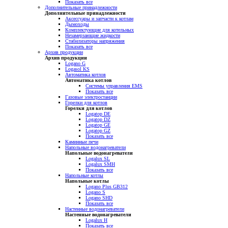
Показать все
Дополнительные принадлежности
Дополнительные принадлежности
Аксессуары и запчасти к котлам
Дымоходы
Комплектующие для котельных
Незамерзающие жидкости
Стабилизаторы напряжения
Показать все
Архив продукции
Архив продукции
Logano G
Logasol KS
Автоматика котлов
Автоматика котлов
Системы управления EMS
Показать все
Газовые электростанции
Горелки для котлов
Горелки для котлов
Logatop DE
Logatop DZ
Logatop GE
Logatop GZ
Показать все
Каминные печи
Напольные водонагреватели
Напольные водонагреватели
Logalux SL
Logalux SMH
Показать все
Напольные котлы
Напольные котлы
Logano Plus GB312
Logano S
Logano SHD
Показать все
Настенные водонагреватели
Настенные водонагреватели
Logalux H
Показать все