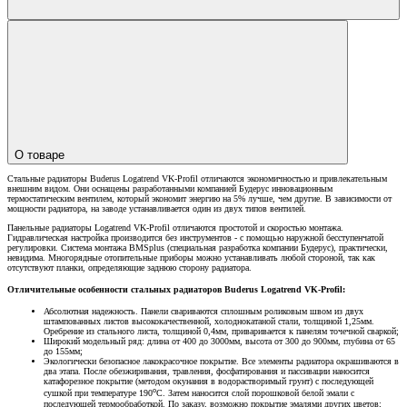
О товаре
Стальные радиаторы Buderus Logatrend VK-Profil отличаются экономичностью и привлекательным
внешним видом. Они оснащены разработанными компанией Будерус инновационным
термостатическим вентилем, который экономит энергию на 5% лучше, чем другие. В зависимости от
мощности радиатора, на заводе устанавливается один из двух типов вентилей.
Панельные радиаторы Logatrend VK-Profil отличаются простотой и скоростью монтажа.
Гидравлическая настройка производится без инструментов - с помощью наружной бесступенчатой
регулировки. Система монтажа BMSplus (специальная разработка компании Будерус), практически,
невидима. Многорядные отопительные приборы можно устанавливать любой стороной, так как
отсутствуют планки, определяющие заднюю сторону радиатора.
Отличительные особенности стальных радиаторов Buderus Logatrend VK-Profil:
Абсолютная надежность. Панели свариваются сплошным роликовым швом из двух
штампованных листов высококачественной, холоднокатаной стали, толщиной 1,25мм.
Оребрение из стального листа, толщиной 0,4мм, приваривается к панелям точечной сваркой;
Широкий модельный ряд: длина от 400 до 3000мм, высота от 300 до 900мм, глубина от 65
до 155мм;
Экологически безопасное лакокрасочное покрытие. Все элементы радиатора окрашиваются в
два этапа. После обезжиривания, травления, фосфатирования и пассивации наносится
катафорезное покрытие (методом окунания в водорастворимый грунт) с последующей
о
сушкой при температуре 190
С. Затем наносится слой порошковой белой эмали с
последующей термообработкой. По заказу, возможно покрытие эмалями других цветов;