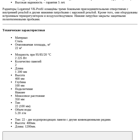
Высокая надежность – гарантия 5 лет.
Радиаторы Logatrend VK-Profil оснащёны тремя боковыми присоединительными отверстиями с
внутренней резьбой и двумя нижними патрубками с наружной резьбой. Кроме того, они оборудованы
встроенным терморегулятором и воздухоотводчиком. Нижние патрубки закрыты защитными
полиэтиленовыми пробками.
Технические характеристики
Материал
Сталь
Отапливаемая площадь, м²
22 м²
Мощность при 95/85/20 °C
2 225 Вт
Количество панелей
2
Длина
1 200 мм
Высота
400 мм
Глубина
100 мм
Подключение
Нижнее
Межосевое расстояние
350 мм
Тип
22 (100 мм)
Объем воды
5.20 л/м
Тип: 22 - две водопроводящих панели с двумя конвекционными рядами.
Высота: 400мм.
Длина: 1200мм.