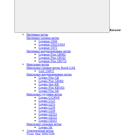
Каталог
Настенные котлы
Настенные газовые котлы
Logamax U044
Logamax U052/U054
Logamax U072
Настенные конденсационные котлы
Logamax Plus GB062
Logamax Plus GB162
Logamax Plus GB172i
Напольные котлы
Напольные газовые котлы Bosch GAZ
GAZ 2500 F
Напольные конденсационные котлы
Logano Plus GB
Logano Plus GB402
Logano plus KB
Logano Plus KB192i
Logano Plus SB
Напольные чугунные котлы
Logano G124WS
Logano G125
Logano G215
Logano G234
Logano G334
Logano GE315
Logano GE515
Logano GE615
Напольные стальные котлы
Logano SK
Электрические котлы
Tronic Heat 3000/3500