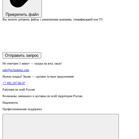
Прикрепить файл
Вы можете добавить файлы с реквизитами компании, спецификацией или ТЗ
Отправить запрос
Не отвечаем 5 минут — скидка на весь заказ!
sale@ru-buderus.com
Нужна скидка? Звони — сделаем лучшее предложение
+7 495 247-00-47
Работаем по всей России
Возможны самовывоз и доставка по всей территории России
Надежность
Профессиональная поддержка