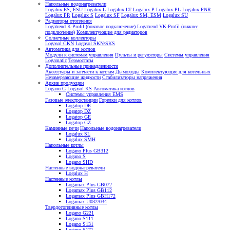
Напольные водонагреватели
Logalux ES, ESU
Logalux L
Logalux LT
Logalux P
Logalux PL
Logalux PNR
Logalux PR
Logalux S
Logalux SF
Logalux SM, ESM
Logalux SU
Радиаторы отопления
Logatrend K-Profil (боковое подключение)
Logatrend VK-Profil (нижнее
подключение)
Комплектующие для радиаторов
Солнечные коллекторы
Logasol CKN
Logasol SKN/SKS
Автоматика для котлов
Модули к системам управления
Пульты и регуляторы
Системы управления
Logamatic
Термостаты
Дополнительные принадлежности
Аксессуары и запчасти к котлам
Дымоходы
Комплектующие для котельных
Незамерзающие жидкости
Стабилизаторы напряжения
Архив продукции
Logano G
Logasol KS
Автоматика котлов
Системы управления EMS
Газовые электростанции
Горелки для котлов
Logatop DE
Logatop DZ
Logatop GE
Logatop GZ
Каминные печи
Напольные водонагреватели
Logalux SL
Logalux SMH
Напольные котлы
Logano Plus GB312
Logano S
Logano SHD
Настенные водонагреватели
Logalux H
Настенные котлы
Logamax Plus GB072
Logamax Plus GB112
Logamax Plus GBH172
Logamax U032/034
Твердотопливные котлы
Logano G221
Logano S111
Logano S131
Logano S171