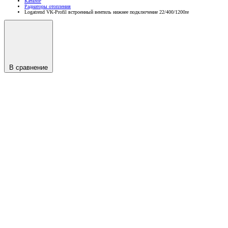
Каталог
Радиаторы отопления
Logatrend VK-Profil встроенный вентиль нижнее подключение 22/400/1200re
В сравнение