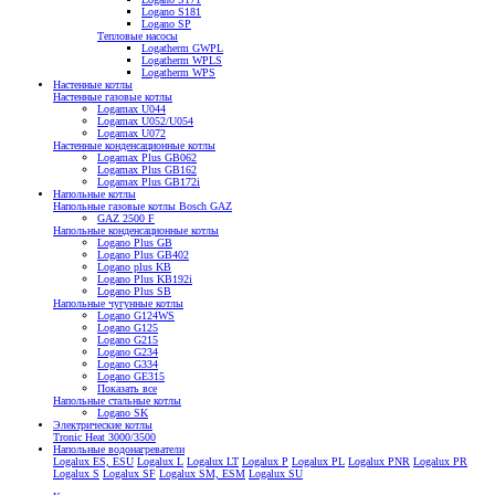
Logano S181
Logano SP
Тепловые насосы
Logatherm GWPL
Logatherm WPLS
Logatherm WPS
Настенные котлы
Настенные газовые котлы
Logamax U044
Logamax U052/U054
Logamax U072
Настенные конденсационные котлы
Logamax Plus GB062
Logamax Plus GB162
Logamax Plus GB172i
Напольные котлы
Напольные газовые котлы Bosch GAZ
GAZ 2500 F
Напольные конденсационные котлы
Logano Plus GB
Logano Plus GB402
Logano plus KB
Logano Plus KB192i
Logano Plus SB
Напольные чугунные котлы
Logano G124WS
Logano G125
Logano G215
Logano G234
Logano G334
Logano GE315
Показать все
Напольные стальные котлы
Logano SK
Электрические котлы
Tronic Heat 3000/3500
Напольные водонагреватели
Logalux ES, ESU
Logalux L
Logalux LT
Logalux P
Logalux PL
Logalux PNR
Logalux PR
Logalux S
Logalux SF
Logalux SM, ESM
Logalux SU