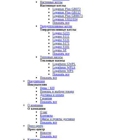
Настенные котлы
Настенные котлы
Logamax Plus GB072
Logamax Plus GB112
Logamax Plus GBH172
Logamax U032/034
Показать все
Твердотопливные котлы
Твердотопливные котлы
Logano G221
Logano S111
Logano S131
Logano S171
Logano S181
Logano SP
Показать все
Тепловые насосы
Тепловые насосы
Logatherm GWPL
Logatherm WPLS
Logatherm WPS
Показать все
Показать все
Покупателям
Покупателям
Цены / КП
Помощь в выборе товара
Доставка и оплата
Гарантия
Показать все
О компании
О компании
О нас
Контакты
Офисы и пункты доставки
Показать все
Пресс-центр
Пресс-центр
Новости
Показать все
Контакты