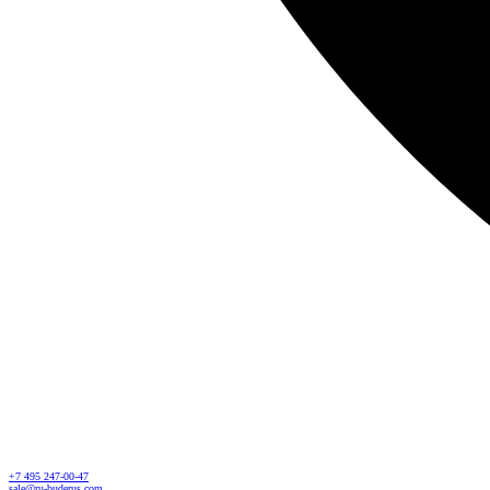
+7 495 247-00-47
sale@ru-buderus.com