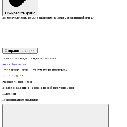
Прикрепить файл
Вы можете добавить файлы с реквизитами компании, спецификацией или ТЗ
Отправить запрос
Не отвечаем 5 минут — скидка на весь заказ!
sale@ru-buderus.com
Нужна скидка? Звони — сделаем лучшее предложение
+7 495 247-00-47
Работаем по всей России
Возможны самовывоз и доставка по всей территории России
Надежность
Профессиональная поддержка