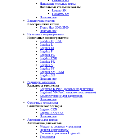
Показать все
Напольные стальные котлы
Напольные стальные котлы
Logano SK
Показать все
Показать все
Электрические котлы
Электрические котлы
Tronic Heat 3000/3500
Показать все
Напольные водонагреватели
Напольные водонагреватели
Logalux ES, ESU
Logalux L
Logalux LT
Logalux P
Logalux PL
Logalux PNR
Logalux PR
Logalux S
Logalux SF
Logalux SM, ESM
Logalux SU
Показать все
Радиаторы отопления
Радиаторы отопления
Logatrend K-Profil (боковое подключение)
Logatrend VK-Profil (нижнее подключение)
Комплектующие для радиаторов
Показать все
Солнечные коллекторы
Солнечные коллекторы
Logasol CKN
Logasol SKN/SKS
Показать все
Автоматика для котлов
Автоматика для котлов
Модули к системам управления
Пульты и регуляторы
Системы управления Logamatic
Термостаты