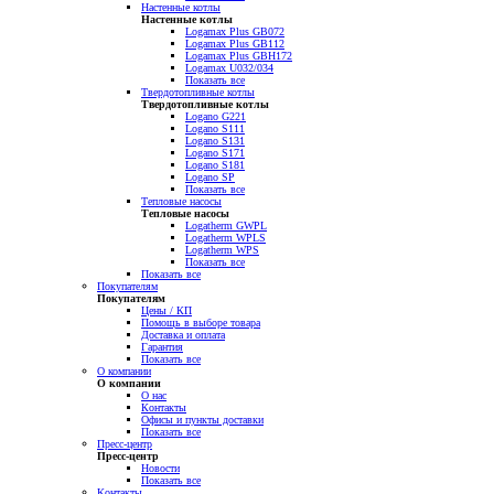
Настенные котлы
Настенные котлы
Logamax Plus GB072
Logamax Plus GB112
Logamax Plus GBH172
Logamax U032/034
Показать все
Твердотопливные котлы
Твердотопливные котлы
Logano G221
Logano S111
Logano S131
Logano S171
Logano S181
Logano SP
Показать все
Тепловые насосы
Тепловые насосы
Logatherm GWPL
Logatherm WPLS
Logatherm WPS
Показать все
Показать все
Покупателям
Покупателям
Цены / КП
Помощь в выборе товара
Доставка и оплата
Гарантия
Показать все
О компании
О компании
О нас
Контакты
Офисы и пункты доставки
Показать все
Пресс-центр
Пресс-центр
Новости
Показать все
Контакты