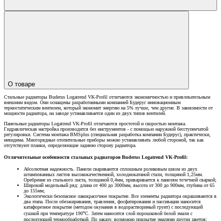
О товаре
Стальные радиаторы Buderus Logatrend VK-Profil отличаются экономичностью и привлекательным
внешним видом. Они оснащены разработанными компанией Будерус инновационным
термостатическим вентилем, который экономит энергию на 5% лучше, чем другие. В зависимости от
мощности радиатора, на заводе устанавливается один из двух типов вентилей.
Панельные радиаторы Logatrend VK-Profil отличаются простотой и скоростью монтажа.
Гидравлическая настройка производится без инструментов - с помощью наружной бесступенчатой
регулировки. Система монтажа BMSplus (специальная разработка компании Будерус), практически,
невидима. Многорядные отопительные приборы можно устанавливать любой стороной, так как
отсутствуют планки, определяющие заднюю сторону радиатора.
Отличительные особенности стальных радиаторов Buderus Logatrend VK-Profil:
Абсолютная надежность. Панели свариваются сплошным роликовым швом из двух
штампованных листов высококачественной, холоднокатаной стали, толщиной 1,25мм.
Оребрение из стального листа, толщиной 0,4мм, приваривается к панелям точечной сваркой;
Широкий модельный ряд: длина от 400 до 3000мм, высота от 300 до 900мм, глубина от 65
до 155мм;
Экологически безопасное лакокрасочное покрытие. Все элементы радиатора окрашиваются в
два этапа. После обезжиривания, травления, фосфатирования и пассивации наносится
катафорезное покрытие (методом окунания в водорастворимый грунт) с последующей
о
сушкой при температуре 190
С. Затем наносится слой порошковой белой эмали с
последующей термообработкой. По заказу, возможно покрытие эмалями других цветов;