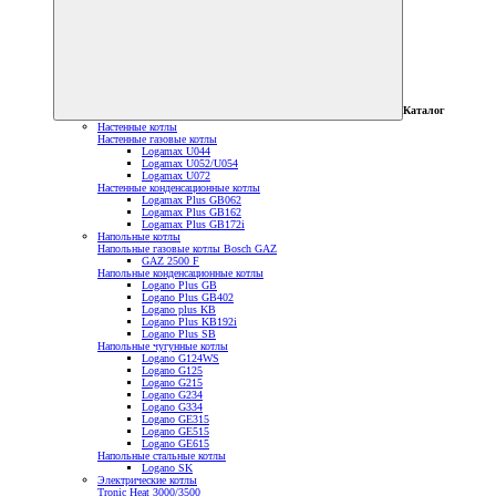
Каталог
Настенные котлы
Настенные газовые котлы
Logamax U044
Logamax U052/U054
Logamax U072
Настенные конденсационные котлы
Logamax Plus GB062
Logamax Plus GB162
Logamax Plus GB172i
Напольные котлы
Напольные газовые котлы Bosch GAZ
GAZ 2500 F
Напольные конденсационные котлы
Logano Plus GB
Logano Plus GB402
Logano plus KB
Logano Plus KB192i
Logano Plus SB
Напольные чугунные котлы
Logano G124WS
Logano G125
Logano G215
Logano G234
Logano G334
Logano GE315
Logano GE515
Logano GE615
Напольные стальные котлы
Logano SK
Электрические котлы
Tronic Heat 3000/3500