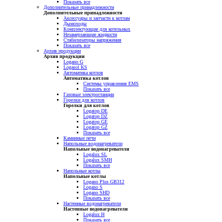
Показать все
Дополнительные принадлежности
Дополнительные принадлежности
Аксессуары и запчасти к котлам
Дымоходы
Комплектующие для котельных
Незамерзающие жидкости
Стабилизаторы напряжения
Показать все
Архив продукции
Архив продукции
Logano G
Logasol KS
Автоматика котлов
Автоматика котлов
Системы управления EMS
Показать все
Газовые электростанции
Горелки для котлов
Горелки для котлов
Logatop DE
Logatop DZ
Logatop GE
Logatop GZ
Показать все
Каминные печи
Напольные водонагреватели
Напольные водонагреватели
Logalux SL
Logalux SMH
Показать все
Напольные котлы
Напольные котлы
Logano Plus GB312
Logano S
Logano SHD
Показать все
Настенные водонагреватели
Настенные водонагреватели
Logalux H
Показать все