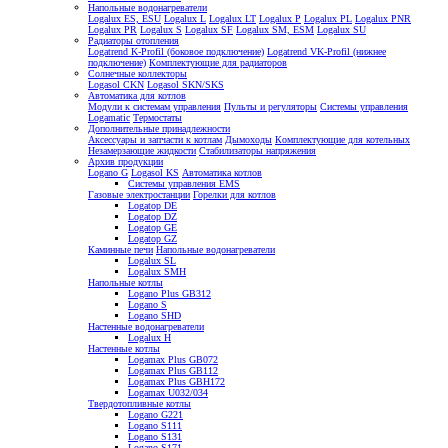
Напольные водонагреватели
Logalux ES, ESU
Logalux L
Logalux LT
Logalux P
Logalux PL
Logalux PNR
Logalux PR
Logalux S
Logalux SF
Logalux SM, ESM
Logalux SU
Радиаторы отопления
Logatrend K-Profil (боковое подключение)
Logatrend VK-Profil (нижнее
подключение)
Комплектующие для радиаторов
Солнечные коллекторы
Logasol CKN
Logasol SKN/SKS
Автоматика для котлов
Модули к системам управления
Пульты и регуляторы
Системы управления
Logamatic
Термостаты
Дополнительные принадлежности
Аксессуары и запчасти к котлам
Дымоходы
Комплектующие для котельных
Незамерзающие жидкости
Стабилизаторы напряжения
Архив продукции
Logano G
Logasol KS
Автоматика котлов
Системы управления EMS
Газовые электростанции
Горелки для котлов
Logatop DE
Logatop DZ
Logatop GE
Logatop GZ
Каминные печи
Напольные водонагреватели
Logalux SL
Logalux SMH
Напольные котлы
Logano Plus GB312
Logano S
Logano SHD
Настенные водонагреватели
Logalux H
Настенные котлы
Logamax Plus GB072
Logamax Plus GB112
Logamax Plus GBH172
Logamax U032/034
Твердотопливные котлы
Logano G221
Logano S111
Logano S131
Logano S171