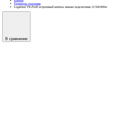
Каталог
Радиаторы отопления
Logatrend VK-Profil встроенный вентиль нижнее подключение 21/500/800re
В сравнение