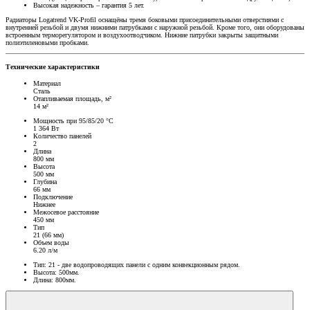
Высокая надежность – гарантия 5 лет.
Радиаторы Logatrend VK-Profil оснащёны тремя боковыми присоединительными отверстиями с
внутренней резьбой и двумя нижними патрубками с наружной резьбой. Кроме того, они оборудованы
встроенным терморегулятором и воздухоотводчиком. Нижние патрубки закрыты защитными
полиэтиленовыми пробками.
Технические характеристики
Материал
Сталь
Отапливаемая площадь, м²
14 м²
Мощность при 95/85/20 °C
1 364 Вт
Количество панелей
2
Длина
800 мм
Высота
500 мм
Глубина
66 мм
Подключение
Нижнее
Межосевое расстояние
450 мм
Тип
21 (66 мм)
Объем воды
6.20 л/м
Тип: 21 - две водопроводящих панели с одним конвекционным рядом.
Высота: 500мм.
Длина: 800мм.