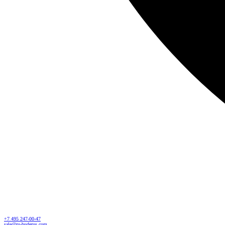
+7 495 247-00-47
sale@ru-buderus.com