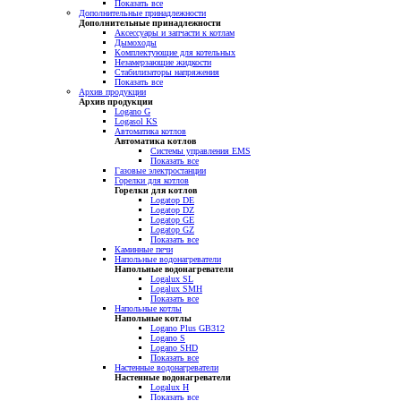
Показать все
Дополнительные принадлежности
Дополнительные принадлежности
Аксессуары и запчасти к котлам
Дымоходы
Комплектующие для котельных
Незамерзающие жидкости
Стабилизаторы напряжения
Показать все
Архив продукции
Архив продукции
Logano G
Logasol KS
Автоматика котлов
Автоматика котлов
Системы управления EMS
Показать все
Газовые электростанции
Горелки для котлов
Горелки для котлов
Logatop DE
Logatop DZ
Logatop GE
Logatop GZ
Показать все
Каминные печи
Напольные водонагреватели
Напольные водонагреватели
Logalux SL
Logalux SMH
Показать все
Напольные котлы
Напольные котлы
Logano Plus GB312
Logano S
Logano SHD
Показать все
Настенные водонагреватели
Настенные водонагреватели
Logalux H
Показать все