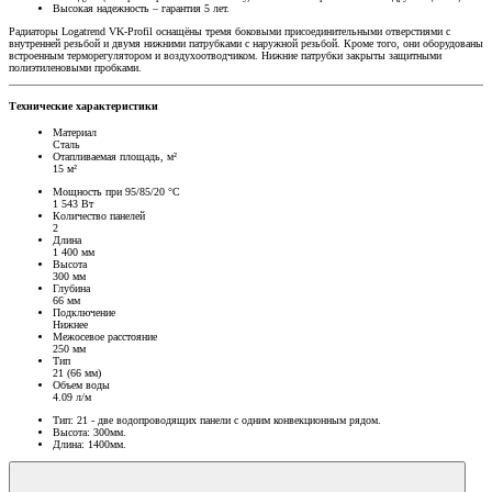
Высокая надежность – гарантия 5 лет.
Радиаторы Logatrend VK-Profil оснащёны тремя боковыми присоединительными отверстиями с
внутренней резьбой и двумя нижними патрубками с наружной резьбой. Кроме того, они оборудованы
встроенным терморегулятором и воздухоотводчиком. Нижние патрубки закрыты защитными
полиэтиленовыми пробками.
Технические характеристики
Материал
Сталь
Отапливаемая площадь, м²
15 м²
Мощность при 95/85/20 °C
1 543 Вт
Количество панелей
2
Длина
1 400 мм
Высота
300 мм
Глубина
66 мм
Подключение
Нижнее
Межосевое расстояние
250 мм
Тип
21 (66 мм)
Объем воды
4.09 л/м
Тип: 21 - две водопроводящих панели с одним конвекционным рядом.
Высота: 300мм.
Длина: 1400мм.