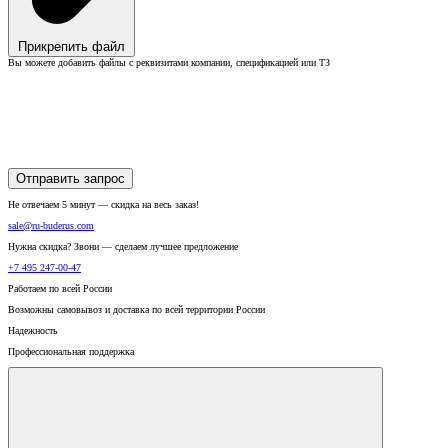
Прикрепить файл
Вы можете добавить файлы с реквизитами компании, спецификацией или ТЗ
Отправить запрос
Не отвечаем 5 минут — скидка на весь заказ!
sale@ru-buderus.com
Нужна скидка? Звони — сделаем лучшее предложение
+7 495 247-00-47
Работаем по всей России
Возможны самовывоз и доставка по всей территории России
Надежность
Профессиональная поддержка