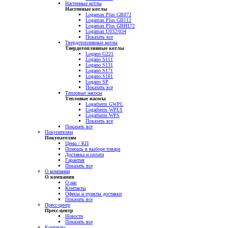
Настенные котлы
Настенные котлы
Logamax Plus GB072
Logamax Plus GB112
Logamax Plus GBH172
Logamax U032/034
Показать все
Твердотопливные котлы
Твердотопливные котлы
Logano G221
Logano S111
Logano S131
Logano S171
Logano S181
Logano SP
Показать все
Тепловые насосы
Тепловые насосы
Logatherm GWPL
Logatherm WPLS
Logatherm WPS
Показать все
Показать все
Покупателям
Покупателям
Цены / КП
Помощь в выборе товара
Доставка и оплата
Гарантия
Показать все
О компании
О компании
О нас
Контакты
Офисы и пункты доставки
Показать все
Пресс-центр
Пресс-центр
Новости
Показать все
Контакты