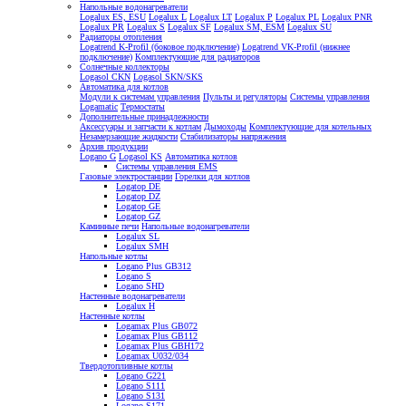
Напольные водонагреватели
Logalux ES, ESU
Logalux L
Logalux LT
Logalux P
Logalux PL
Logalux PNR
Logalux PR
Logalux S
Logalux SF
Logalux SM, ESM
Logalux SU
Радиаторы отопления
Logatrend K-Profil (боковое подключение)
Logatrend VK-Profil (нижнее
подключение)
Комплектующие для радиаторов
Солнечные коллекторы
Logasol CKN
Logasol SKN/SKS
Автоматика для котлов
Модули к системам управления
Пульты и регуляторы
Системы управления
Logamatic
Термостаты
Дополнительные принадлежности
Аксессуары и запчасти к котлам
Дымоходы
Комплектующие для котельных
Незамерзающие жидкости
Стабилизаторы напряжения
Архив продукции
Logano G
Logasol KS
Автоматика котлов
Системы управления EMS
Газовые электростанции
Горелки для котлов
Logatop DE
Logatop DZ
Logatop GE
Logatop GZ
Каминные печи
Напольные водонагреватели
Logalux SL
Logalux SMH
Напольные котлы
Logano Plus GB312
Logano S
Logano SHD
Настенные водонагреватели
Logalux H
Настенные котлы
Logamax Plus GB072
Logamax Plus GB112
Logamax Plus GBH172
Logamax U032/034
Твердотопливные котлы
Logano G221
Logano S111
Logano S131
Logano S171