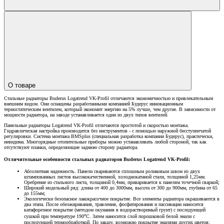
О товаре
Стальные радиаторы Buderus Logatrend VK-Profil отличаются экономичностью и привлекательным
внешним видом. Они оснащены разработанными компанией Будерус инновационным
термостатическим вентилем, который экономит энергию на 5% лучше, чем другие. В зависимости от
мощности радиатора, на заводе устанавливается один из двух типов вентилей.
Панельные радиаторы Logatrend VK-Profil отличаются простотой и скоростью монтажа.
Гидравлическая настройка производится без инструментов - с помощью наружной бесступенчатой
регулировки. Система монтажа BMSplus (специальная разработка компании Будерус), практически,
невидима. Многорядные отопительные приборы можно устанавливать любой стороной, так как
отсутствуют планки, определяющие заднюю сторону радиатора.
Отличительные особенности стальных радиаторов Buderus Logatrend VK-Profil:
Абсолютная надежность. Панели свариваются сплошным роликовым швом из двух
штампованных листов высококачественной, холоднокатаной стали, толщиной 1,25мм.
Оребрение из стального листа, толщиной 0,4мм, приваривается к панелям точечной сваркой;
Широкий модельный ряд: длина от 400 до 3000мм, высота от 300 до 900мм, глубина от 65
до 155мм;
Экологически безопасное лакокрасочное покрытие. Все элементы радиатора окрашиваются в
два этапа. После обезжиривания, травления, фосфатирования и пассивации наносится
катафорезное покрытие (методом окунания в водорастворимый грунт) с последующей
о
сушкой при температуре 190
С. Затем наносится слой порошковой белой эмали с
последующей термообработкой. По заказу, возможно покрытие эмалями других цветов;