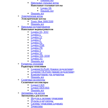
Показать все
Напольные стальные котлы
Напольные стальные котлы
Logano SK
Показать все
Показать все
Электрические котлы
Электрические котлы
Tronic Heat 3000/3500
Показать все
Напольные водонагреватели
Напольные водонагреватели
Logalux ES, ESU
Logalux L
Logalux LT
Logalux P
Logalux PL
Logalux PNR
Logalux PR
Logalux S
Logalux SF
Logalux SM, ESM
Logalux SU
Показать все
Радиаторы отопления
Радиаторы отопления
Logatrend K-Profil (боковое подключение)
Logatrend VK-Profil (нижнее подключение)
Комплектующие для радиаторов
Показать все
Солнечные коллекторы
Солнечные коллекторы
Logasol CKN
Logasol SKN/SKS
Показать все
Автоматика для котлов
Автоматика для котлов
Модули к системам управления
Пульты и регуляторы
Системы управления Logamatic
Термостаты