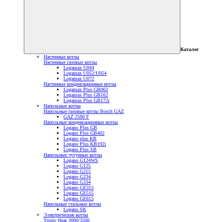
Каталог
Настенные котлы
Настенные газовые котлы
Logamax U044
Logamax U052/U054
Logamax U072
Настенные конденсационные котлы
Logamax Plus GB062
Logamax Plus GB162
Logamax Plus GB172i
Напольные котлы
Напольные газовые котлы Bosch GAZ
GAZ 2500 F
Напольные конденсационные котлы
Logano Plus GB
Logano Plus GB402
Logano plus KB
Logano Plus KB192i
Logano Plus SB
Напольные чугунные котлы
Logano G124WS
Logano G125
Logano G215
Logano G234
Logano G334
Logano GE315
Logano GE515
Logano GE615
Напольные стальные котлы
Logano SK
Электрические котлы
Tronic Heat 3000/3500