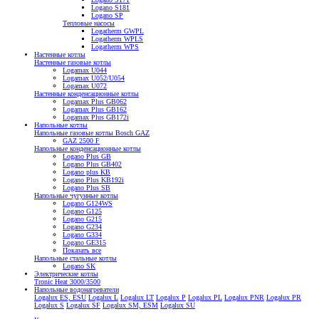
Logano S181
Logano SP
Тепловые насосы
Logatherm GWPL
Logatherm WPLS
Logatherm WPS
Настенные котлы
Настенные газовые котлы
Logamax U044
Logamax U052/U054
Logamax U072
Настенные конденсационные котлы
Logamax Plus GB062
Logamax Plus GB162
Logamax Plus GB172i
Напольные котлы
Напольные газовые котлы Bosch GAZ
GAZ 2500 F
Напольные конденсационные котлы
Logano Plus GB
Logano Plus GB402
Logano plus KB
Logano Plus KB192i
Logano Plus SB
Напольные чугунные котлы
Logano G124WS
Logano G125
Logano G215
Logano G234
Logano G334
Logano GE315
Показать все
Напольные стальные котлы
Logano SK
Электрические котлы
Tronic Heat 3000/3500
Напольные водонагреватели
Logalux ES, ESU
Logalux L
Logalux LT
Logalux P
Logalux PL
Logalux PNR
Logalux PR
Logalux S
Logalux SF
Logalux SM, ESM
Logalux SU